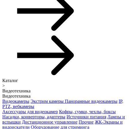
Каталог
>
Видеотехника
Видеотехника
Видеокамеры
Экстрим камеры
Панорамные видеокамеры
IP,
PTZ, вебкамеры
Аксессуары для видеокамер
Кофры, сумки, чехлы, боксы
Насадки, конверторы, адаптеры
Источники питания
Лампы и
вспышки
Дистанционное управление
Прочие
ЖК-Экраны и
видоискатели
Оборудование для стриминга