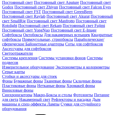
Постоянный свет
Постоянный свет Aputure
Постоянный свет
Godox
Постоянный свет Zhiyun
Постоянный свет Falcon Eyes
Постоянный свет FST
Постоянный свет GreenBeen
Постоянный свет Raylab
Постоянный свет Akurat
Постоянный
свет SmallRig
Постоянный свет Manfrotto
Постоянный свет
Rotolight
Постоянный свет Rekam
Постоянный свет Fujimi
Постоянный свет YongNuo
Постоянный свет E-Image
Софтбоксы
Октобоксы
Для накамерных вспышек
Квадратные
софтбоксы
Прямоугольные, стрипбоксы
Параболические/
сферические
Байонетныe адаптеры
Соты для софтбоксов
Аксессуары для софтбоксов
Светоотражатели
Системы крепления
Системы установки фонов
Системы
подвесов
Измерительное оборудование
Экспонометры и колориметры
Серые карты
Стойки и аксессуары для стоек
Фоны
Бумажные фоны
Тканевые фоны
Складные фоны
Пластиковые фоны
Нетканые фоны
Хромакей фоны
Виниловые фоны
Синхронизаторы
Макро-Боксы и столы
Фотозонты
Питание
для света
Накамерный свет
Рефлекторы и насадки
Дым
машины и спец-эффекты
Лампы
Сумки для студийного
оборудования