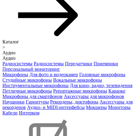
Каталог
>
Аудио
Аудио
Радиосистемы
Радиосистемы
Передатчики
Приемники
Персональный мониторинг
Микрофоны
Для фото и видеокамер
Головные микрофоны
Студийные микрофоны
Вокальные микрофоны
Инструментальные микрофоны
Для кино, радио, телевидения
Петличные микрофоны
Репортажные микрофоны
Караоке
Микрофоны для смартфонов
Аксессуары для микрофонов
Наушники
Гарнитуры
Рекордеры, диктофоны
Аксессуары для
рекордеров
Аудио- и MIDI-интерфейсы
Микшеры
Мониторы
Кабели
Интерком