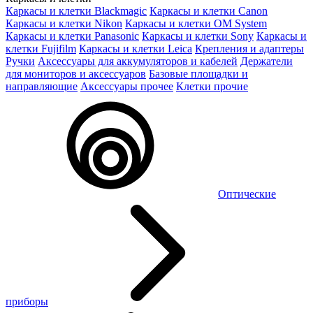
Каркасы и клетки Blackmagic
Каркасы и клетки Canon
Каркасы и клетки Nikon
Каркасы и клетки OM System
Каркасы и клетки Panasonic
Каркасы и клетки Sony
Каркасы и
клетки Fujifilm
Каркасы и клетки Leica
Крепления и адаптеры
Ручки
Аксессуары для аккумуляторов и кабелей
Держатели
для мониторов и аксессуаров
Базовые площадки и
направляющие
Аксессуары прочее
Клетки прочие
Оптические
приборы