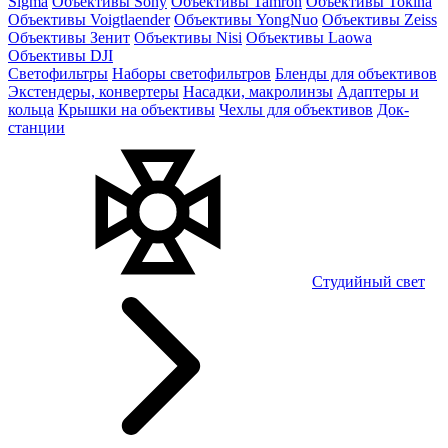
Sigma
Объективы Sony
Объективы Tamron
Объективы Tokina
Объективы Voigtlaender
Объективы YongNuo
Объективы Zeiss
Объективы Зенит
Объективы Nisi
Объективы Laowa
Объективы DJI
Светофильтры
Наборы светофильтров
Бленды для объективов
Экстендеры, конвертеры
Насадки, макролинзы
Адаптеры и
кольца
Крышки на объективы
Чехлы для объективов
Док-
станции
Студийный свет