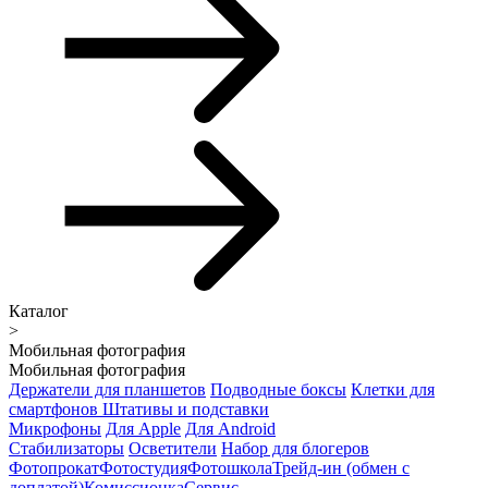
Каталог
>
Мобильная фотография
Мобильная фотография
Держатели для планшетов
Подводные боксы
Клетки для
смартфонов
Штативы и подставки
Микрофоны
Для Apple
Для Android
Стабилизаторы
Осветители
Набор для блогеров
Фотопрокат
Фотостудия
Фотошкола
Трейд-ин (обмен с
доплатой)
Комиссионка
Сервис