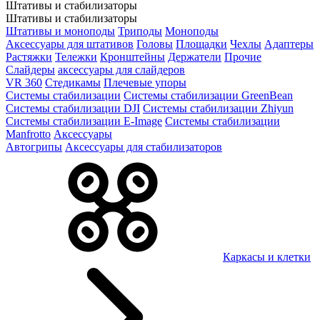
Штативы и стабилизаторы
Штативы и стабилизаторы
Штативы и моноподы
Триподы
Моноподы
Аксессуары для штативов
Головы
Площадки
Чехлы
Адаптеры
Растяжки
Тележки
Кронштейны
Держатели
Прочие
Слайдеры
аксессуары для слайдеров
VR 360
Стедикамы
Плечевые упоры
Системы стабилизации
Системы стабилизации GreenBean
Системы стабилизации DJI
Системы стабилизации Zhiyun
Системы стабилизации E-Image
Системы стабилизации
Manfrotto
Аксессуары
Автогрипы
Аксессуары для стабилизаторов
Каркасы и клетки