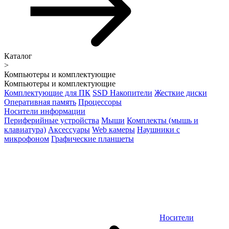
Каталог
>
Компьютеры и комплектующие
Компьютеры и комплектующие
Комплектующие для ПК
SSD Накопители
Жесткие диски
Оперативная память
Процессоры
Носители информации
Периферийные устройства
Мыши
Комплекты (мышь и
клавиатура)
Аксессуары
Web камеры
Наушники с
микрофоном
Графические планшеты
Носители