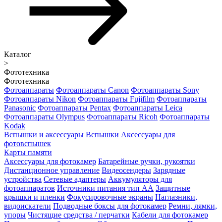
Каталог
>
Фототехника
Фототехника
Фотоаппараты
Фотоаппараты Canon
Фотоаппараты Sony
Фотоаппараты Nikon
Фотоаппараты Fujifilm
Фотоаппараты
Panasonic
Фотоаппараты Pentax
Фотоаппараты Leica
Фотоаппараты Olympus
Фотоаппараты Ricoh
Фотоаппараты
Kodak
Вспышки и аксессуары
Вспышки
Аксессуары для
фотовспышек
Карты памяти
Аксессуары для фотокамер
Батарейные ручки, рукоятки
Дистанционное управление
Видеосендеры
Зарядные
устройства
Сетевые адаптеры
Аккумуляторы для
фотоаппаратов
Источники питания тип АА
Защитные
крышки и пленки
Фокусировочные экраны
Наглазники,
видоискатели
Подводные боксы для фотокамер
Ремни, лямки,
упоры
Чистящие средства / перчатки
Кабели для фотокамер