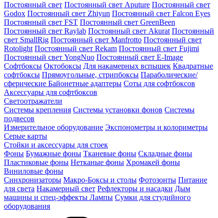
Постоянный свет
Постоянный свет Aputure
Постоянный свет
Godox
Постоянный свет Zhiyun
Постоянный свет Falcon Eyes
Постоянный свет FST
Постоянный свет GreenBeen
Постоянный свет Raylab
Постоянный свет Akurat
Постоянный
свет SmallRig
Постоянный свет Manfrotto
Постоянный свет
Rotolight
Постоянный свет Rekam
Постоянный свет Fujimi
Постоянный свет YongNuo
Постоянный свет E-Image
Софтбоксы
Октобоксы
Для накамерных вспышек
Квадратные
софтбоксы
Прямоугольные, стрипбоксы
Параболические/
сферические
Байонетныe адаптеры
Соты для софтбоксов
Аксессуары для софтбоксов
Светоотражатели
Системы крепления
Системы установки фонов
Системы
подвесов
Измерительное оборудование
Экспонометры и колориметры
Серые карты
Стойки и аксессуары для стоек
Фоны
Бумажные фоны
Тканевые фоны
Складные фоны
Пластиковые фоны
Нетканые фоны
Хромакей фоны
Виниловые фоны
Синхронизаторы
Макро-Боксы и столы
Фотозонты
Питание
для света
Накамерный свет
Рефлекторы и насадки
Дым
машины и спец-эффекты
Лампы
Сумки для студийного
оборудования