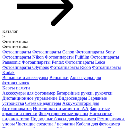
Каталог
>
Фототехника
Фототехника
Фотоаппараты
Фотоаппараты Canon
Фотоаппараты Sony
Фотоаппараты Nikon
Фотоаппараты Fujifilm
Фотоаппараты
Panasonic
Фотоаппараты Pentax
Фотоаппараты Leica
Фотоаппараты Olympus
Фотоаппараты Ricoh
Фотоаппараты
Kodak
Вспышки и аксессуары
Вспышки
Аксессуары для
фотовспышек
Карты памяти
Аксессуары для фотокамер
Батарейные ручки, рукоятки
Дистанционное управление
Видеосендеры
Зарядные
устройства
Сетевые адаптеры
Аккумуляторы для
фотоаппаратов
Источники питания тип АА
Защитные
крышки и пленки
Фокусировочные экраны
Наглазники,
видоискатели
Подводные боксы для фотокамер
Ремни, лямки,
упоры
Чистящие средства / перчатки
Кабели для фотокамер