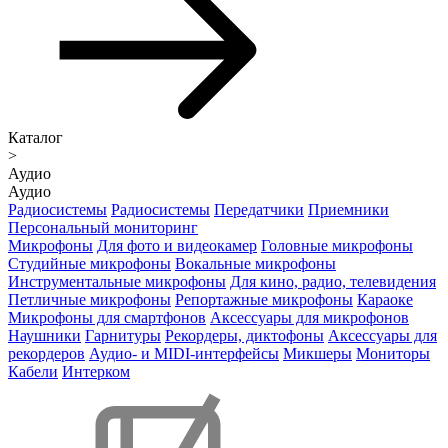
Каталог
>
Аудио
Аудио
Радиосистемы
Радиосистемы
Передатчики
Приемники
Персональный мониторинг
Микрофоны
Для фото и видеокамер
Головные микрофоны
Студийные микрофоны
Вокальные микрофоны
Инструментальные микрофоны
Для кино, радио, телевидения
Петличные микрофоны
Репортажные микрофоны
Караоке
Микрофоны для смартфонов
Аксессуары для микрофонов
Наушники
Гарнитуры
Рекордеры, диктофоны
Аксессуары для
рекордеров
Аудио- и MIDI-интерфейсы
Микшеры
Мониторы
Кабели
Интерком