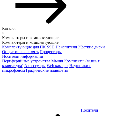
Каталог
>
Компьютеры и комплектующие
Компьютеры и комплектующие
Комплектующие для ПК
SSD Накопители
Жесткие диски
Оперативная память
Процессоры
Носители информации
Периферийные устройства
Мыши
Комплекты (мышь и
клавиатура)
Аксессуары
Web камеры
Наушники с
микрофоном
Графические планшеты
Носители