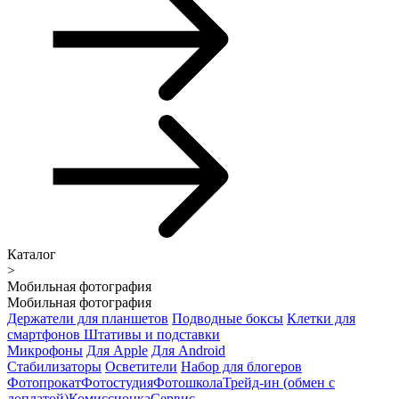
Каталог
>
Мобильная фотография
Мобильная фотография
Держатели для планшетов
Подводные боксы
Клетки для
смартфонов
Штативы и подставки
Микрофоны
Для Apple
Для Android
Стабилизаторы
Осветители
Набор для блогеров
Фотопрокат
Фотостудия
Фотошкола
Трейд-ин (обмен с
доплатой)
Комиссионка
Сервис