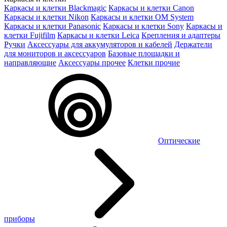
Каркасы и клетки Blackmagic
Каркасы и клетки Canon
Каркасы и клетки Nikon
Каркасы и клетки OM System
Каркасы и клетки Panasonic
Каркасы и клетки Sony
Каркасы и
клетки Fujifilm
Каркасы и клетки Leica
Крепления и адаптеры
Ручки
Аксессуары для аккумуляторов и кабелей
Держатели
для мониторов и аксессуаров
Базовые площадки и
направляющие
Аксессуары прочее
Клетки прочие
Оптические
приборы