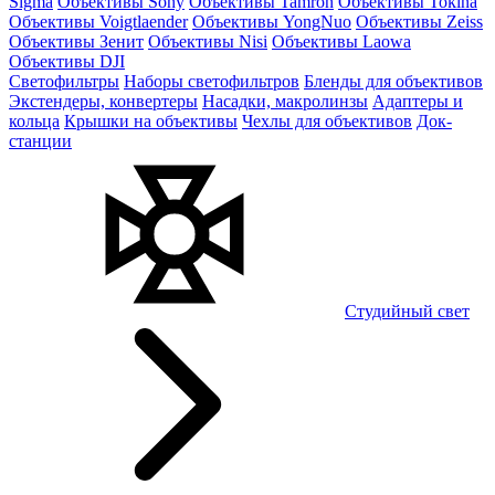
Sigma
Объективы Sony
Объективы Tamron
Объективы Tokina
Объективы Voigtlaender
Объективы YongNuo
Объективы Zeiss
Объективы Зенит
Объективы Nisi
Объективы Laowa
Объективы DJI
Светофильтры
Наборы светофильтров
Бленды для объективов
Экстендеры, конвертеры
Насадки, макролинзы
Адаптеры и
кольца
Крышки на объективы
Чехлы для объективов
Док-
станции
Студийный свет