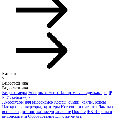
Каталог
>
Видеотехника
Видеотехника
Видеокамеры
Экстрим камеры
Панорамные видеокамеры
IP,
PTZ, вебкамеры
Аксессуары для видеокамер
Кофры, сумки, чехлы, боксы
Насадки, конверторы, адаптеры
Источники питания
Лампы и
вспышки
Дистанционное управление
Прочие
ЖК-Экраны и
видоискатели
Оборудование для стриминга