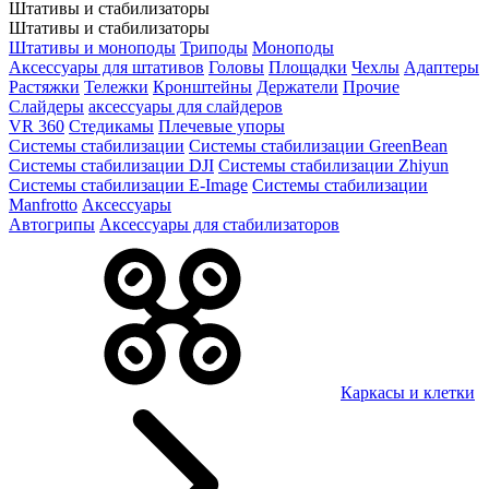
Штативы и стабилизаторы
Штативы и стабилизаторы
Штативы и моноподы
Триподы
Моноподы
Аксессуары для штативов
Головы
Площадки
Чехлы
Адаптеры
Растяжки
Тележки
Кронштейны
Держатели
Прочие
Слайдеры
аксессуары для слайдеров
VR 360
Стедикамы
Плечевые упоры
Системы стабилизации
Системы стабилизации GreenBean
Системы стабилизации DJI
Системы стабилизации Zhiyun
Системы стабилизации E-Image
Системы стабилизации
Manfrotto
Аксессуары
Автогрипы
Аксессуары для стабилизаторов
Каркасы и клетки