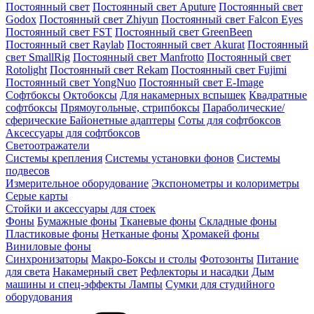
Постоянный свет
Постоянный свет Aputure
Постоянный свет
Godox
Постоянный свет Zhiyun
Постоянный свет Falcon Eyes
Постоянный свет FST
Постоянный свет GreenBeen
Постоянный свет Raylab
Постоянный свет Akurat
Постоянный
свет SmallRig
Постоянный свет Manfrotto
Постоянный свет
Rotolight
Постоянный свет Rekam
Постоянный свет Fujimi
Постоянный свет YongNuo
Постоянный свет E-Image
Софтбоксы
Октобоксы
Для накамерных вспышек
Квадратные
софтбоксы
Прямоугольные, стрипбоксы
Параболические/
сферические
Байонетныe адаптеры
Соты для софтбоксов
Аксессуары для софтбоксов
Светоотражатели
Системы крепления
Системы установки фонов
Системы
подвесов
Измерительное оборудование
Экспонометры и колориметры
Серые карты
Стойки и аксессуары для стоек
Фоны
Бумажные фоны
Тканевые фоны
Складные фоны
Пластиковые фоны
Нетканые фоны
Хромакей фоны
Виниловые фоны
Синхронизаторы
Макро-Боксы и столы
Фотозонты
Питание
для света
Накамерный свет
Рефлекторы и насадки
Дым
машины и спец-эффекты
Лампы
Сумки для студийного
оборудования