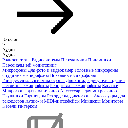
Каталог
>
Аудио
Аудио
Радиосистемы
Радиосистемы
Передатчики
Приемники
Персональный мониторинг
Микрофоны
Для фото и видеокамер
Головные микрофоны
Студийные микрофоны
Вокальные микрофоны
Инструментальные микрофоны
Для кино, радио, телевидения
Петличные микрофоны
Репортажные микрофоны
Караоке
Микрофоны для смартфонов
Аксессуары для микрофонов
Наушники
Гарнитуры
Рекордеры, диктофоны
Аксессуары для
рекордеров
Аудио- и MIDI-интерфейсы
Микшеры
Мониторы
Кабели
Интерком