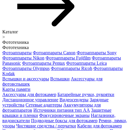
Каталог
>
Фототехника
Фототехника
Фотоаппараты
Фотоаппараты Canon
Фотоаппараты Sony
Фотоаппараты Nikon
Фотоаппараты Fujifilm
Фотоаппараты
Panasonic
Фотоаппараты Pentax
Фотоаппараты Leica
Фотоаппараты Olympus
Фотоаппараты Ricoh
Фотоаппараты
Kodak
Вспышки и аксессуары
Вспышки
Аксессуары для
фотовспышек
Карты памяти
Аксессуары для фотокамер
Батарейные ручки, рукоятки
Дистанционное управление
Видеосендеры
Зарядные
устройства
Сетевые адаптеры
Аккумуляторы для
фотоаппаратов
Источники питания тип АА
Защитные
крышки и пленки
Фокусировочные экраны
Наглазники,
видоискатели
Подводные боксы для фотокамер
Ремни, лямки,
упоры
Чистящие средства / перчатки
Кабели для фотокамер