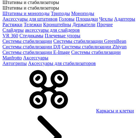
Штативы и стабилизаторы
Штативы и стабилизаторы
Штативы и моноподы
Триподы
Моноподы
Аксессуары для штативов
Головы
Площадки
Чехлы
Адаптеры
Растяжки
Тележки
Кронштейны
Держатели
Прочие
Слайдеры
аксессуары для слайдеров
VR 360
Стедикамы
Плечевые упоры
Системы стабилизации
Системы стабилизации GreenBean
Системы стабилизации DJI
Системы стабилизации Zhiyun
Системы стабилизации E-Image
Системы стабилизации
Manfrotto
Аксессуары
Автогрипы
Аксессуары для стабилизаторов
Каркасы и клетки