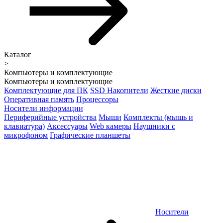
Каталог
>
Компьютеры и комплектующие
Компьютеры и комплектующие
Комплектующие для ПК
SSD Накопители
Жесткие диски
Оперативная память
Процессоры
Носители информации
Периферийные устройства
Мыши
Комплекты (мышь и
клавиатура)
Аксессуары
Web камеры
Наушники с
микрофоном
Графические планшеты
Носители