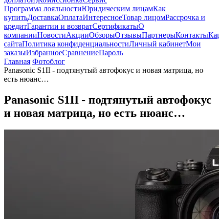
Программа лояльности
Юридическим лицам
Как
купить
Доставка
Оплата
Интересное
Товар лицом
Рассрочка и
кредит
Гарантии и возврат
Сертификаты
О
компании
Новости
Акции
Обзоры
Отзывы
Партнеры
Контакты
Ка
сайта
Политика конфиденциальности
Личный кабинет
Мои
заказы
Избранное
Сравнение
Пароль
Главная
Фотоблог
Panasonic S1II - подтянутый автофокус и новая матрица, но
есть нюанс…
Panasonic S1II - подтянутый автофокус
и новая матрица, но есть нюанс…