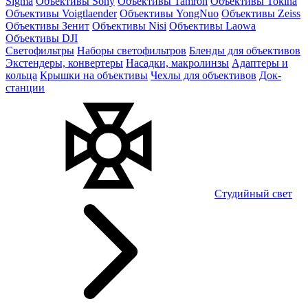
Sigma
Объективы Sony
Объективы Tamron
Объективы Tokina
Объективы Voigtlaender
Объективы YongNuo
Объективы Zeiss
Объективы Зенит
Объективы Nisi
Объективы Laowa
Объективы DJI
Светофильтры
Наборы светофильтров
Бленды для объективов
Экстендеры, конвертеры
Насадки, макролинзы
Адаптеры и
кольца
Крышки на объективы
Чехлы для объективов
Док-
станции
Студийный свет