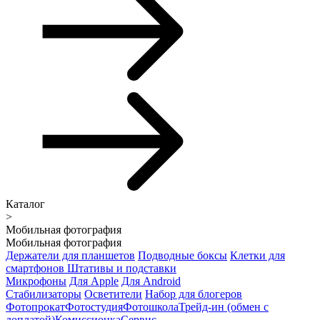
Каталог
>
Мобильная фотография
Мобильная фотография
Держатели для планшетов
Подводные боксы
Клетки для
смартфонов
Штативы и подставки
Микрофоны
Для Apple
Для Android
Стабилизаторы
Осветители
Набор для блогеров
Фотопрокат
Фотостудия
Фотошкола
Трейд-ин (обмен с
доплатой)
Комиссионка
Сервис