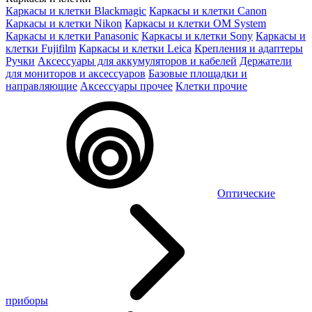
Каркасы и клетки Blackmagic
Каркасы и клетки Canon
Каркасы и клетки Nikon
Каркасы и клетки OM System
Каркасы и клетки Panasonic
Каркасы и клетки Sony
Каркасы и
клетки Fujifilm
Каркасы и клетки Leica
Крепления и адаптеры
Ручки
Аксессуары для аккумуляторов и кабелей
Держатели
для мониторов и аксессуаров
Базовые площадки и
направляющие
Аксессуары прочее
Клетки прочие
Оптические
приборы