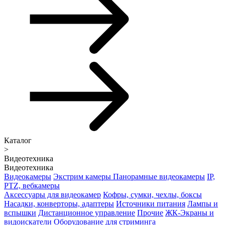
Каталог
>
Видеотехника
Видеотехника
Видеокамеры
Экстрим камеры
Панорамные видеокамеры
IP,
PTZ, вебкамеры
Аксессуары для видеокамер
Кофры, сумки, чехлы, боксы
Насадки, конверторы, адаптеры
Источники питания
Лампы и
вспышки
Дистанционное управление
Прочие
ЖК-Экраны и
видоискатели
Оборудование для стриминга