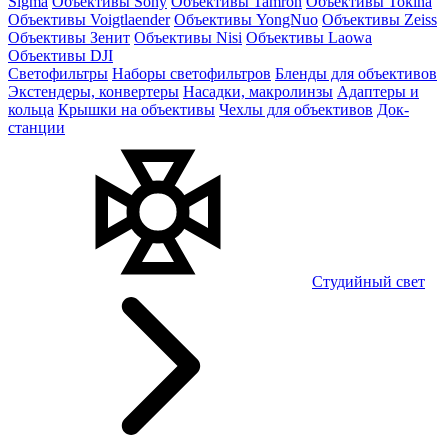
Sigma
Объективы Sony
Объективы Tamron
Объективы Tokina
Объективы Voigtlaender
Объективы YongNuo
Объективы Zeiss
Объективы Зенит
Объективы Nisi
Объективы Laowa
Объективы DJI
Светофильтры
Наборы светофильтров
Бленды для объективов
Экстендеры, конвертеры
Насадки, макролинзы
Адаптеры и
кольца
Крышки на объективы
Чехлы для объективов
Док-
станции
Студийный свет