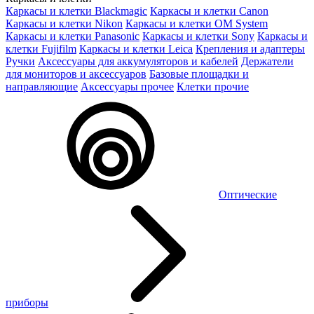
Каркасы и клетки Blackmagic
Каркасы и клетки Canon
Каркасы и клетки Nikon
Каркасы и клетки OM System
Каркасы и клетки Panasonic
Каркасы и клетки Sony
Каркасы и
клетки Fujifilm
Каркасы и клетки Leica
Крепления и адаптеры
Ручки
Аксессуары для аккумуляторов и кабелей
Держатели
для мониторов и аксессуаров
Базовые площадки и
направляющие
Аксессуары прочее
Клетки прочие
Оптические
приборы