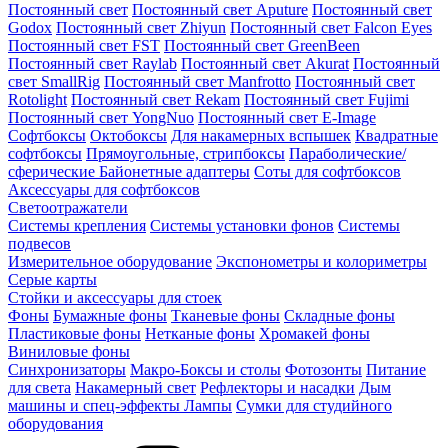
Постоянный свет
Постоянный свет Aputure
Постоянный свет
Godox
Постоянный свет Zhiyun
Постоянный свет Falcon Eyes
Постоянный свет FST
Постоянный свет GreenBeen
Постоянный свет Raylab
Постоянный свет Akurat
Постоянный
свет SmallRig
Постоянный свет Manfrotto
Постоянный свет
Rotolight
Постоянный свет Rekam
Постоянный свет Fujimi
Постоянный свет YongNuo
Постоянный свет E-Image
Софтбоксы
Октобоксы
Для накамерных вспышек
Квадратные
софтбоксы
Прямоугольные, стрипбоксы
Параболические/
сферические
Байонетныe адаптеры
Соты для софтбоксов
Аксессуары для софтбоксов
Светоотражатели
Системы крепления
Системы установки фонов
Системы
подвесов
Измерительное оборудование
Экспонометры и колориметры
Серые карты
Стойки и аксессуары для стоек
Фоны
Бумажные фоны
Тканевые фоны
Складные фоны
Пластиковые фоны
Нетканые фоны
Хромакей фоны
Виниловые фоны
Синхронизаторы
Макро-Боксы и столы
Фотозонты
Питание
для света
Накамерный свет
Рефлекторы и насадки
Дым
машины и спец-эффекты
Лампы
Сумки для студийного
оборудования