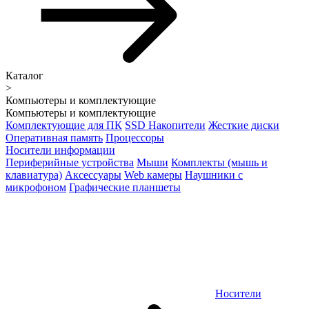
Каталог
>
Компьютеры и комплектующие
Компьютеры и комплектующие
Комплектующие для ПК
SSD Накопители
Жесткие диски
Оперативная память
Процессоры
Носители информации
Периферийные устройства
Мыши
Комплекты (мышь и
клавиатура)
Аксессуары
Web камеры
Наушники с
микрофоном
Графические планшеты
Носители