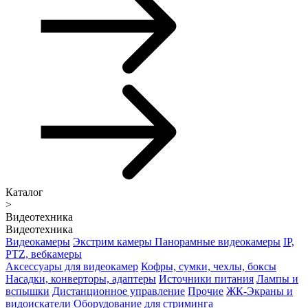
Каталог
>
Видеотехника
Видеотехника
Видеокамеры
Экстрим камеры
Панорамные видеокамеры
IP,
PTZ, вебкамеры
Аксессуары для видеокамер
Кофры, сумки, чехлы, боксы
Насадки, конверторы, адаптеры
Источники питания
Лампы и
вспышки
Дистанционное управление
Прочие
ЖК-Экраны и
видоискатели
Оборудование для стриминга