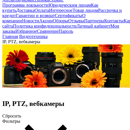
Программа лояльности
Юридическим лицам
Как
купить
Доставка
Оплата
Интересное
Товар лицом
Рассрочка и
кредит
Гарантии и возврат
Сертификаты
О
компании
Новости
Акции
Обзоры
Отзывы
Партнеры
Контакты
Ка
сайта
Политика конфиденциальности
Личный кабинет
Мои
заказы
Избранное
Сравнение
Пароль
Главная
Видеотехника
IP, PTZ, вебкамеры
IP, PTZ, вебкамеры
Сбросить
Фильтры