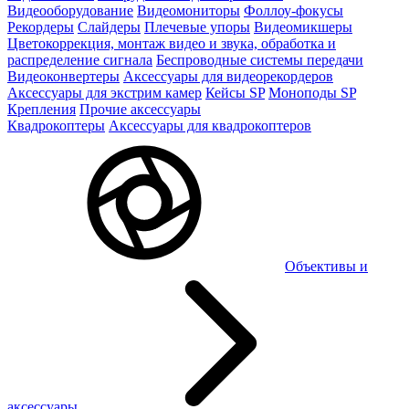
Видеооборудование
Видеомониторы
Фоллоу-фокусы
Рекордеры
Слайдеры
Плечевые упоры
Видеомикшеры
Цветокоррекция, монтаж видео и звука, обработка и
распределение сигнала
Беспроводные системы передачи
Видеоконвертеры
Аксессуары для видеорекордеров
Аксессуары для экстрим камер
Кейсы SP
Моноподы SP
Крепления
Прочие аксессуары
Квадрокоптеры
Аксессуары для квадрокоптеров
Объективы и
аксессуары