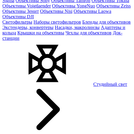
Sigma
Объективы Sony
Объективы Tamron
Объективы Tokina
Объективы Voigtlaender
Объективы YongNuo
Объективы Zeiss
Объективы Зенит
Объективы Nisi
Объективы Laowa
Объективы DJI
Светофильтры
Наборы светофильтров
Бленды для объективов
Экстендеры, конвертеры
Насадки, макролинзы
Адаптеры и
кольца
Крышки на объективы
Чехлы для объективов
Док-
станции
Студийный свет