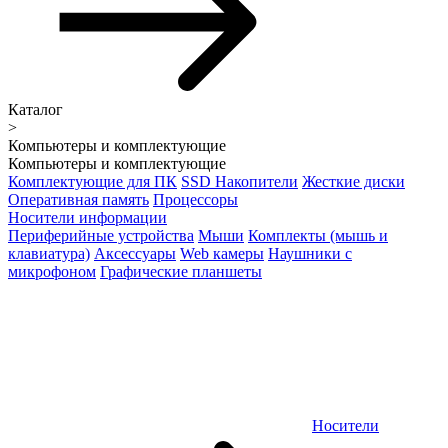
Каталог
>
Компьютеры и комплектующие
Компьютеры и комплектующие
Комплектующие для ПК
SSD Накопители
Жесткие диски
Оперативная память
Процессоры
Носители информации
Периферийные устройства
Мыши
Комплекты (мышь и
клавиатура)
Аксессуары
Web камеры
Наушники с
микрофоном
Графические планшеты
Носители