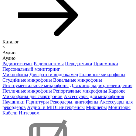
Каталог
>
Аудио
Аудио
Радиосистемы
Радиосистемы
Передатчики
Приемники
Персональный мониторинг
Микрофоны
Для фото и видеокамер
Головные микрофоны
Студийные микрофоны
Вокальные микрофоны
Инструментальные микрофоны
Для кино, радио, телевидения
Петличные микрофоны
Репортажные микрофоны
Караоке
Микрофоны для смартфонов
Аксессуары для микрофонов
Наушники
Гарнитуры
Рекордеры, диктофоны
Аксессуары для
рекордеров
Аудио- и MIDI-интерфейсы
Микшеры
Мониторы
Кабели
Интерком