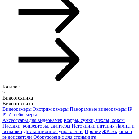
Каталог
>
Видеотехника
Видеотехника
Видеокамеры
Экстрим камеры
Панорамные видеокамеры
IP,
PTZ, вебкамеры
Аксессуары для видеокамер
Кофры, сумки, чехлы, боксы
Насадки, конверторы, адаптеры
Источники питания
Лампы и
вспышки
Дистанционное управление
Прочие
ЖК-Экраны и
видоискатели
Оборудование для стриминга