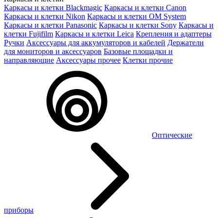
Каркасы и клетки Blackmagic
Каркасы и клетки Canon
Каркасы и клетки Nikon
Каркасы и клетки OM System
Каркасы и клетки Panasonic
Каркасы и клетки Sony
Каркасы и
клетки Fujifilm
Каркасы и клетки Leica
Крепления и адаптеры
Ручки
Аксессуары для аккумуляторов и кабелей
Держатели
для мониторов и аксессуаров
Базовые площадки и
направляющие
Аксессуары прочее
Клетки прочие
Оптические
приборы