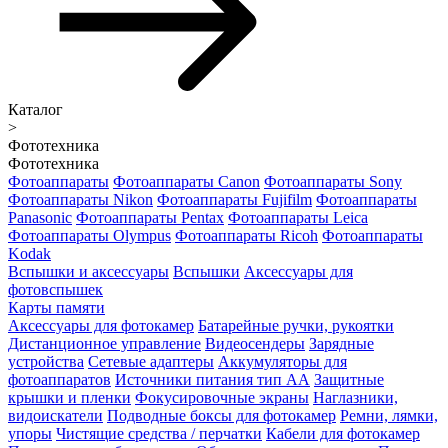
Каталог
>
Фототехника
Фототехника
Фотоаппараты
Фотоаппараты Canon
Фотоаппараты Sony
Фотоаппараты Nikon
Фотоаппараты Fujifilm
Фотоаппараты
Panasonic
Фотоаппараты Pentax
Фотоаппараты Leica
Фотоаппараты Olympus
Фотоаппараты Ricoh
Фотоаппараты
Kodak
Вспышки и аксессуары
Вспышки
Аксессуары для
фотовспышек
Карты памяти
Аксессуары для фотокамер
Батарейные ручки, рукоятки
Дистанционное управление
Видеосендеры
Зарядные
устройства
Сетевые адаптеры
Аккумуляторы для
фотоаппаратов
Источники питания тип АА
Защитные
крышки и пленки
Фокусировочные экраны
Наглазники,
видоискатели
Подводные боксы для фотокамер
Ремни, лямки,
упоры
Чистящие средства / перчатки
Кабели для фотокамер