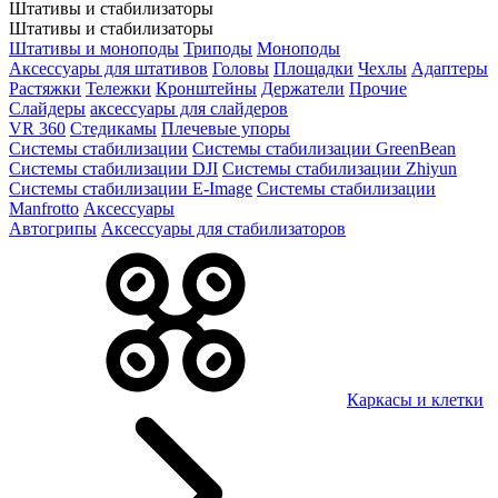
Штативы и стабилизаторы
Штативы и стабилизаторы
Штативы и моноподы
Триподы
Моноподы
Аксессуары для штативов
Головы
Площадки
Чехлы
Адаптеры
Растяжки
Тележки
Кронштейны
Держатели
Прочие
Слайдеры
аксессуары для слайдеров
VR 360
Стедикамы
Плечевые упоры
Системы стабилизации
Системы стабилизации GreenBean
Системы стабилизации DJI
Системы стабилизации Zhiyun
Системы стабилизации E-Image
Системы стабилизации
Manfrotto
Аксессуары
Автогрипы
Аксессуары для стабилизаторов
Каркасы и клетки