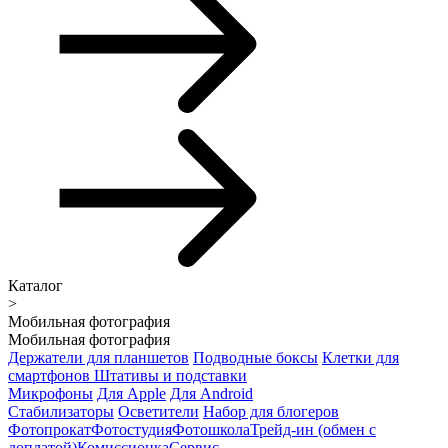
Каталог
>
Мобильная фотография
Мобильная фотография
Держатели для планшетов
Подводные боксы
Клетки для
смартфонов
Штативы и подставки
Микрофоны
Для Apple
Для Android
Стабилизаторы
Осветители
Набор для блогеров
Фотопрокат
Фотостудия
Фотошкола
Трейд-ин (обмен с
доплатой)
Комиссионка
Сервис