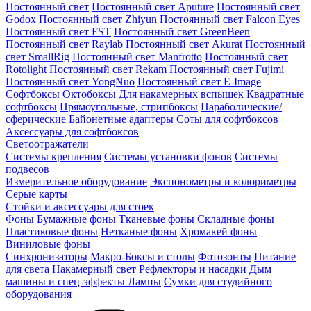
Постоянный свет
Постоянный свет Aputure
Постоянный свет
Godox
Постоянный свет Zhiyun
Постоянный свет Falcon Eyes
Постоянный свет FST
Постоянный свет GreenBeen
Постоянный свет Raylab
Постоянный свет Akurat
Постоянный
свет SmallRig
Постоянный свет Manfrotto
Постоянный свет
Rotolight
Постоянный свет Rekam
Постоянный свет Fujimi
Постоянный свет YongNuo
Постоянный свет E-Image
Софтбоксы
Октобоксы
Для накамерных вспышек
Квадратные
софтбоксы
Прямоугольные, стрипбоксы
Параболические/
сферические
Байонетныe адаптеры
Соты для софтбоксов
Аксессуары для софтбоксов
Светоотражатели
Системы крепления
Системы установки фонов
Системы
подвесов
Измерительное оборудование
Экспонометры и колориметры
Серые карты
Стойки и аксессуары для стоек
Фоны
Бумажные фоны
Тканевые фоны
Складные фоны
Пластиковые фоны
Нетканые фоны
Хромакей фоны
Виниловые фоны
Синхронизаторы
Макро-Боксы и столы
Фотозонты
Питание
для света
Накамерный свет
Рефлекторы и насадки
Дым
машины и спец-эффекты
Лампы
Сумки для студийного
оборудования