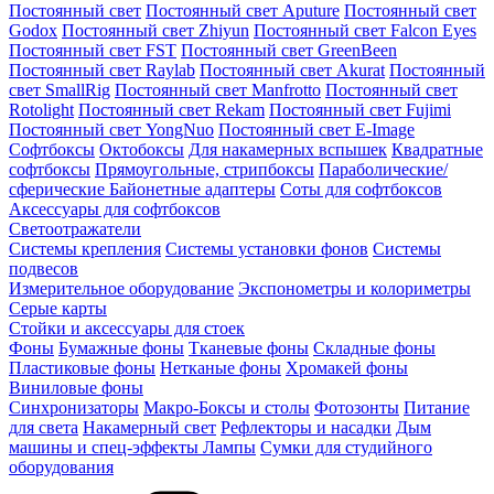
Постоянный свет
Постоянный свет Aputure
Постоянный свет
Godox
Постоянный свет Zhiyun
Постоянный свет Falcon Eyes
Постоянный свет FST
Постоянный свет GreenBeen
Постоянный свет Raylab
Постоянный свет Akurat
Постоянный
свет SmallRig
Постоянный свет Manfrotto
Постоянный свет
Rotolight
Постоянный свет Rekam
Постоянный свет Fujimi
Постоянный свет YongNuo
Постоянный свет E-Image
Софтбоксы
Октобоксы
Для накамерных вспышек
Квадратные
софтбоксы
Прямоугольные, стрипбоксы
Параболические/
сферические
Байонетныe адаптеры
Соты для софтбоксов
Аксессуары для софтбоксов
Светоотражатели
Системы крепления
Системы установки фонов
Системы
подвесов
Измерительное оборудование
Экспонометры и колориметры
Серые карты
Стойки и аксессуары для стоек
Фоны
Бумажные фоны
Тканевые фоны
Складные фоны
Пластиковые фоны
Нетканые фоны
Хромакей фоны
Виниловые фоны
Синхронизаторы
Макро-Боксы и столы
Фотозонты
Питание
для света
Накамерный свет
Рефлекторы и насадки
Дым
машины и спец-эффекты
Лампы
Сумки для студийного
оборудования