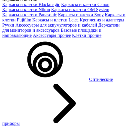
Каркасы и клетки Blackmagic
Каркасы и клетки Canon
Каркасы и клетки Nikon
Каркасы и клетки OM System
Каркасы и клетки Panasonic
Каркасы и клетки Sony
Каркасы и
клетки Fujifilm
Каркасы и клетки Leica
Крепления и адаптеры
Ручки
Аксессуары для аккумуляторов и кабелей
Держатели
для мониторов и аксессуаров
Базовые площадки и
направляющие
Аксессуары прочее
Клетки прочие
Оптические
приборы