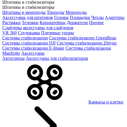
Штативы и стабилизаторы
Штативы и стабилизаторы
Штативы и моноподы
Триподы
Моноподы
Аксессуары для штативов
Головы
Площадки
Чехлы
Адаптеры
Растяжки
Тележки
Кронштейны
Держатели
Прочие
Слайдеры
аксессуары для слайдеров
VR 360
Стедикамы
Плечевые упоры
Системы стабилизации
Системы стабилизации GreenBean
Системы стабилизации DJI
Системы стабилизации Zhiyun
Системы стабилизации E-Image
Системы стабилизации
Manfrotto
Аксессуары
Автогрипы
Аксессуары для стабилизаторов
Каркасы и клетки