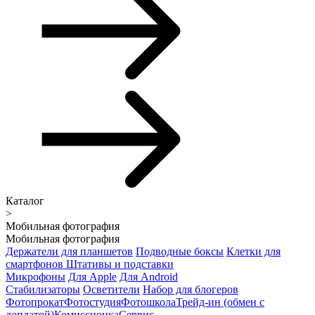
Каталог
>
Мобильная фотография
Мобильная фотография
Держатели для планшетов
Подводные боксы
Клетки для
смартфонов
Штативы и подставки
Микрофоны
Для Apple
Для Android
Стабилизаторы
Осветители
Набор для блогеров
Фотопрокат
Фотостудия
Фотошкола
Трейд-ин (обмен с
доплатой)
Комиссионка
Сервис