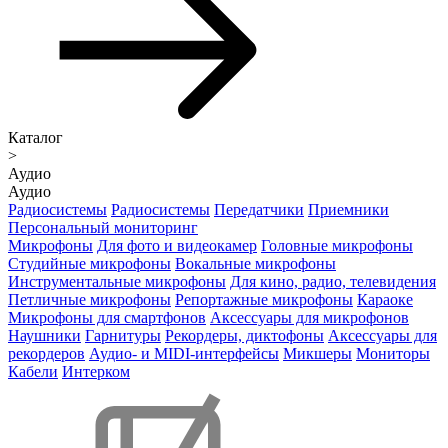
Каталог
>
Аудио
Аудио
Радиосистемы
Радиосистемы
Передатчики
Приемники
Персональный мониторинг
Микрофоны
Для фото и видеокамер
Головные микрофоны
Студийные микрофоны
Вокальные микрофоны
Инструментальные микрофоны
Для кино, радио, телевидения
Петличные микрофоны
Репортажные микрофоны
Караоке
Микрофоны для смартфонов
Аксессуары для микрофонов
Наушники
Гарнитуры
Рекордеры, диктофоны
Аксессуары для
рекордеров
Аудио- и MIDI-интерфейсы
Микшеры
Мониторы
Кабели
Интерком