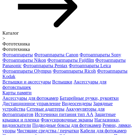
Каталог
>
Фототехника
Фототехника
Фотоаппараты
Фотоаппараты Canon
Фотоаппараты Sony
Фотоаппараты Nikon
Фотоаппараты Fujifilm
Фотоаппараты
Panasonic
Фотоаппараты Pentax
Фотоаппараты Leica
Фотоаппараты Olympus
Фотоаппараты Ricoh
Фотоаппараты
Kodak
Вспышки и аксессуары
Вспышки
Аксессуары для
фотовспышек
Карты памяти
Аксессуары для фотокамер
Батарейные ручки, рукоятки
Дистанционное управление
Видеосендеры
Зарядные
устройства
Сетевые адаптеры
Аккумуляторы для
фотоаппаратов
Источники питания тип АА
Защитные
крышки и пленки
Фокусировочные экраны
Наглазники,
видоискатели
Подводные боксы для фотокамер
Ремни, лямки,
упоры
Чистящие средства / перчатки
Кабели для фотокамер