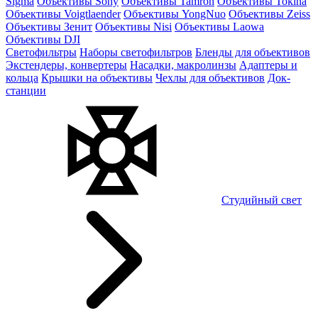
Sigma
Объективы Sony
Объективы Tamron
Объективы Tokina
Объективы Voigtlaender
Объективы YongNuo
Объективы Zeiss
Объективы Зенит
Объективы Nisi
Объективы Laowa
Объективы DJI
Светофильтры
Наборы светофильтров
Бленды для объективов
Экстендеры, конвертеры
Насадки, макролинзы
Адаптеры и
кольца
Крышки на объективы
Чехлы для объективов
Док-
станции
Студийный свет