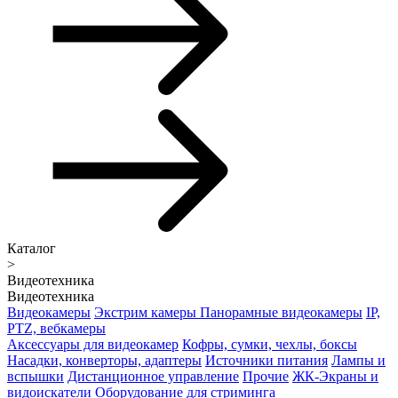
Каталог
>
Видеотехника
Видеотехника
Видеокамеры
Экстрим камеры
Панорамные видеокамеры
IP,
PTZ, вебкамеры
Аксессуары для видеокамер
Кофры, сумки, чехлы, боксы
Насадки, конверторы, адаптеры
Источники питания
Лампы и
вспышки
Дистанционное управление
Прочие
ЖК-Экраны и
видоискатели
Оборудование для стриминга