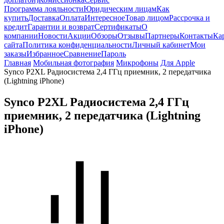
Программа лояльности
Юридическим лицам
Как
купить
Доставка
Оплата
Интересное
Товар лицом
Рассрочка и
кредит
Гарантии и возврат
Сертификаты
О
компании
Новости
Акции
Обзоры
Отзывы
Партнеры
Контакты
Ка
сайта
Политика конфиденциальности
Личный кабинет
Мои
заказы
Избранное
Сравнение
Пароль
Главная
Мобильная фотография
Микрофоны
Для Apple
Synco P2XL Радиосистема 2,4 ГГц приемник, 2 передатчика
(Lightning iPhone)
Synco P2XL Радиосистема 2,4 ГГц
приемник, 2 передатчика (Lightning
iPhone)