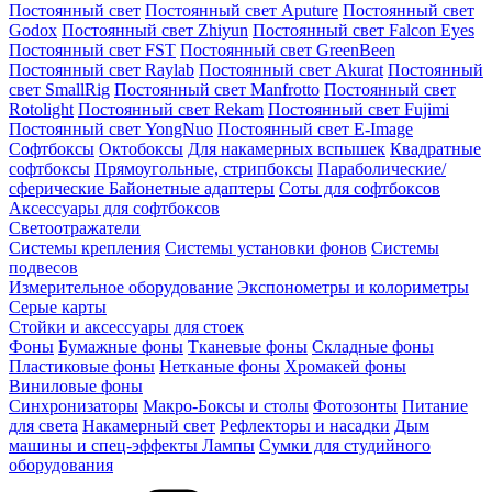
Постоянный свет
Постоянный свет Aputure
Постоянный свет
Godox
Постоянный свет Zhiyun
Постоянный свет Falcon Eyes
Постоянный свет FST
Постоянный свет GreenBeen
Постоянный свет Raylab
Постоянный свет Akurat
Постоянный
свет SmallRig
Постоянный свет Manfrotto
Постоянный свет
Rotolight
Постоянный свет Rekam
Постоянный свет Fujimi
Постоянный свет YongNuo
Постоянный свет E-Image
Софтбоксы
Октобоксы
Для накамерных вспышек
Квадратные
софтбоксы
Прямоугольные, стрипбоксы
Параболические/
сферические
Байонетныe адаптеры
Соты для софтбоксов
Аксессуары для софтбоксов
Светоотражатели
Системы крепления
Системы установки фонов
Системы
подвесов
Измерительное оборудование
Экспонометры и колориметры
Серые карты
Стойки и аксессуары для стоек
Фоны
Бумажные фоны
Тканевые фоны
Складные фоны
Пластиковые фоны
Нетканые фоны
Хромакей фоны
Виниловые фоны
Синхронизаторы
Макро-Боксы и столы
Фотозонты
Питание
для света
Накамерный свет
Рефлекторы и насадки
Дым
машины и спец-эффекты
Лампы
Сумки для студийного
оборудования