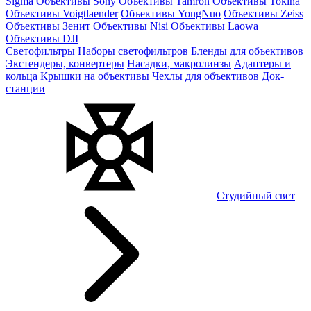
Sigma
Объективы Sony
Объективы Tamron
Объективы Tokina
Объективы Voigtlaender
Объективы YongNuo
Объективы Zeiss
Объективы Зенит
Объективы Nisi
Объективы Laowa
Объективы DJI
Светофильтры
Наборы светофильтров
Бленды для объективов
Экстендеры, конвертеры
Насадки, макролинзы
Адаптеры и
кольца
Крышки на объективы
Чехлы для объективов
Док-
станции
Студийный свет