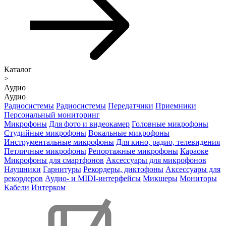
Каталог
>
Аудио
Аудио
Радиосистемы
Радиосистемы
Передатчики
Приемники
Персональный мониторинг
Микрофоны
Для фото и видеокамер
Головные микрофоны
Студийные микрофоны
Вокальные микрофоны
Инструментальные микрофоны
Для кино, радио, телевидения
Петличные микрофоны
Репортажные микрофоны
Караоке
Микрофоны для смартфонов
Аксессуары для микрофонов
Наушники
Гарнитуры
Рекордеры, диктофоны
Аксессуары для
рекордеров
Аудио- и MIDI-интерфейсы
Микшеры
Мониторы
Кабели
Интерком