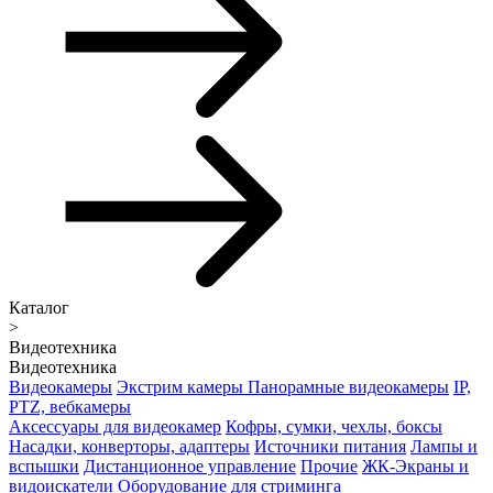
Каталог
>
Видеотехника
Видеотехника
Видеокамеры
Экстрим камеры
Панорамные видеокамеры
IP,
PTZ, вебкамеры
Аксессуары для видеокамер
Кофры, сумки, чехлы, боксы
Насадки, конверторы, адаптеры
Источники питания
Лампы и
вспышки
Дистанционное управление
Прочие
ЖК-Экраны и
видоискатели
Оборудование для стриминга