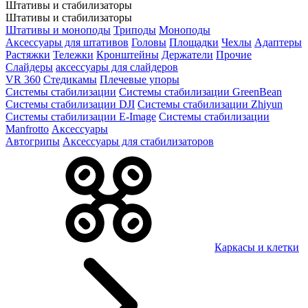
Штативы и стабилизаторы
Штативы и стабилизаторы
Штативы и моноподы
Триподы
Моноподы
Аксессуары для штативов
Головы
Площадки
Чехлы
Адаптеры
Растяжки
Тележки
Кронштейны
Держатели
Прочие
Слайдеры
аксессуары для слайдеров
VR 360
Стедикамы
Плечевые упоры
Системы стабилизации
Системы стабилизации GreenBean
Системы стабилизации DJI
Системы стабилизации Zhiyun
Системы стабилизации E-Image
Системы стабилизации
Manfrotto
Аксессуары
Автогрипы
Аксессуары для стабилизаторов
Каркасы и клетки