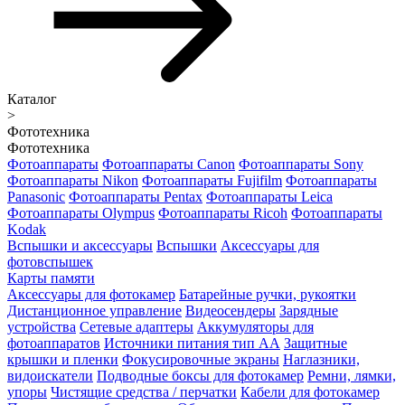
Каталог
>
Фототехника
Фототехника
Фотоаппараты
Фотоаппараты Canon
Фотоаппараты Sony
Фотоаппараты Nikon
Фотоаппараты Fujifilm
Фотоаппараты
Panasonic
Фотоаппараты Pentax
Фотоаппараты Leica
Фотоаппараты Olympus
Фотоаппараты Ricoh
Фотоаппараты
Kodak
Вспышки и аксессуары
Вспышки
Аксессуары для
фотовспышек
Карты памяти
Аксессуары для фотокамер
Батарейные ручки, рукоятки
Дистанционное управление
Видеосендеры
Зарядные
устройства
Сетевые адаптеры
Аккумуляторы для
фотоаппаратов
Источники питания тип АА
Защитные
крышки и пленки
Фокусировочные экраны
Наглазники,
видоискатели
Подводные боксы для фотокамер
Ремни, лямки,
упоры
Чистящие средства / перчатки
Кабели для фотокамер