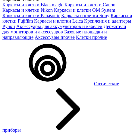
Каркасы и клетки Blackmagic
Каркасы и клетки Canon
Каркасы и клетки Nikon
Каркасы и клетки OM System
Каркасы и клетки Panasonic
Каркасы и клетки Sony
Каркасы и
клетки Fujifilm
Каркасы и клетки Leica
Крепления и адаптеры
Ручки
Аксессуары для аккумуляторов и кабелей
Держатели
для мониторов и аксессуаров
Базовые площадки и
направляющие
Аксессуары прочее
Клетки прочие
Оптические
приборы