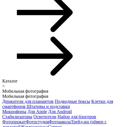
Каталог
>
Мобильная фотография
Мобильная фотография
Держатели для планшетов
Подводные боксы
Клетки для
смартфонов
Штативы и подставки
Микрофоны
Для Apple
Для Android
Стабилизаторы
Осветители
Набор для блогеров
Фотопрокат
Фотостудия
Фотошкола
Трейд-ин (обмен с
доплатой)
Комиссионка
Сервис