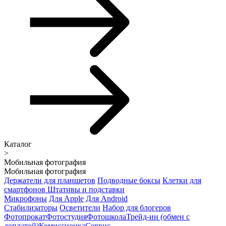
Каталог
>
Мобильная фотография
Мобильная фотография
Держатели для планшетов
Подводные боксы
Клетки для
смартфонов
Штативы и подставки
Микрофоны
Для Apple
Для Android
Стабилизаторы
Осветители
Набор для блогеров
Фотопрокат
Фотостудия
Фотошкола
Трейд-ин (обмен с
доплатой)
Комиссионка
Сервис