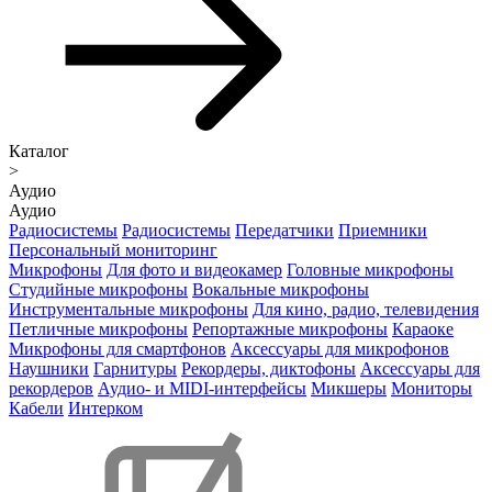
Каталог
>
Аудио
Аудио
Радиосистемы
Радиосистемы
Передатчики
Приемники
Персональный мониторинг
Микрофоны
Для фото и видеокамер
Головные микрофоны
Студийные микрофоны
Вокальные микрофоны
Инструментальные микрофоны
Для кино, радио, телевидения
Петличные микрофоны
Репортажные микрофоны
Караоке
Микрофоны для смартфонов
Аксессуары для микрофонов
Наушники
Гарнитуры
Рекордеры, диктофоны
Аксессуары для
рекордеров
Аудио- и MIDI-интерфейсы
Микшеры
Мониторы
Кабели
Интерком