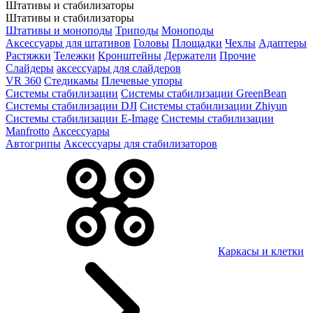
Штативы и стабилизаторы
Штативы и стабилизаторы
Штативы и моноподы
Триподы
Моноподы
Аксессуары для штативов
Головы
Площадки
Чехлы
Адаптеры
Растяжки
Тележки
Кронштейны
Держатели
Прочие
Слайдеры
аксессуары для слайдеров
VR 360
Стедикамы
Плечевые упоры
Системы стабилизации
Системы стабилизации GreenBean
Системы стабилизации DJI
Системы стабилизации Zhiyun
Системы стабилизации E-Image
Системы стабилизации
Manfrotto
Аксессуары
Автогрипы
Аксессуары для стабилизаторов
Каркасы и клетки