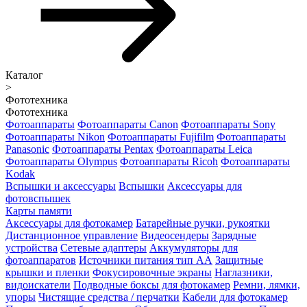
Каталог
>
Фототехника
Фототехника
Фотоаппараты
Фотоаппараты Canon
Фотоаппараты Sony
Фотоаппараты Nikon
Фотоаппараты Fujifilm
Фотоаппараты
Panasonic
Фотоаппараты Pentax
Фотоаппараты Leica
Фотоаппараты Olympus
Фотоаппараты Ricoh
Фотоаппараты
Kodak
Вспышки и аксессуары
Вспышки
Аксессуары для
фотовспышек
Карты памяти
Аксессуары для фотокамер
Батарейные ручки, рукоятки
Дистанционное управление
Видеосендеры
Зарядные
устройства
Сетевые адаптеры
Аккумуляторы для
фотоаппаратов
Источники питания тип АА
Защитные
крышки и пленки
Фокусировочные экраны
Наглазники,
видоискатели
Подводные боксы для фотокамер
Ремни, лямки,
упоры
Чистящие средства / перчатки
Кабели для фотокамер