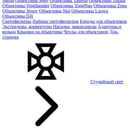
Sigma
Объективы Sony
Объективы Tamron
Объективы Tokina
Объективы Voigtlaender
Объективы YongNuo
Объективы Zeiss
Объективы Зенит
Объективы Nisi
Объективы Laowa
Объективы DJI
Светофильтры
Наборы светофильтров
Бленды для объективов
Экстендеры, конвертеры
Насадки, макролинзы
Адаптеры и
кольца
Крышки на объективы
Чехлы для объективов
Док-
станции
Студийный свет