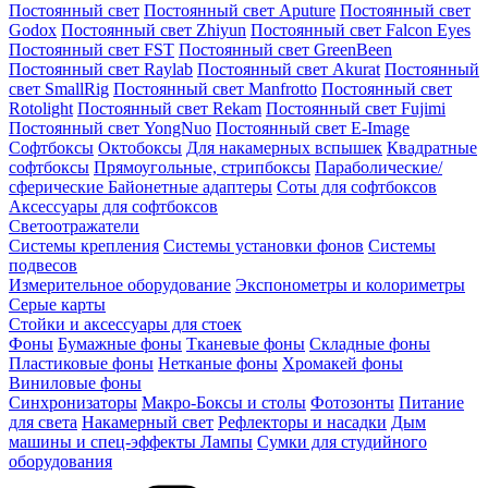
Постоянный свет
Постоянный свет Aputure
Постоянный свет
Godox
Постоянный свет Zhiyun
Постоянный свет Falcon Eyes
Постоянный свет FST
Постоянный свет GreenBeen
Постоянный свет Raylab
Постоянный свет Akurat
Постоянный
свет SmallRig
Постоянный свет Manfrotto
Постоянный свет
Rotolight
Постоянный свет Rekam
Постоянный свет Fujimi
Постоянный свет YongNuo
Постоянный свет E-Image
Софтбоксы
Октобоксы
Для накамерных вспышек
Квадратные
софтбоксы
Прямоугольные, стрипбоксы
Параболические/
сферические
Байонетныe адаптеры
Соты для софтбоксов
Аксессуары для софтбоксов
Светоотражатели
Системы крепления
Системы установки фонов
Системы
подвесов
Измерительное оборудование
Экспонометры и колориметры
Серые карты
Стойки и аксессуары для стоек
Фоны
Бумажные фоны
Тканевые фоны
Складные фоны
Пластиковые фоны
Нетканые фоны
Хромакей фоны
Виниловые фоны
Синхронизаторы
Макро-Боксы и столы
Фотозонты
Питание
для света
Накамерный свет
Рефлекторы и насадки
Дым
машины и спец-эффекты
Лампы
Сумки для студийного
оборудования