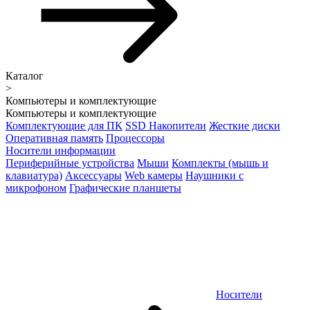
Каталог
>
Компьютеры и комплектующие
Компьютеры и комплектующие
Комплектующие для ПК
SSD Накопители
Жесткие диски
Оперативная память
Процессоры
Носители информации
Периферийные устройства
Мыши
Комплекты (мышь и
клавиатура)
Аксессуары
Web камеры
Наушники с
микрофоном
Графические планшеты
Носители