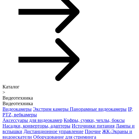
Каталог
>
Видеотехника
Видеотехника
Видеокамеры
Экстрим камеры
Панорамные видеокамеры
IP,
PTZ, вебкамеры
Аксессуары для видеокамер
Кофры, сумки, чехлы, боксы
Насадки, конверторы, адаптеры
Источники питания
Лампы и
вспышки
Дистанционное управление
Прочие
ЖК-Экраны и
видоискатели
Оборудование для стриминга