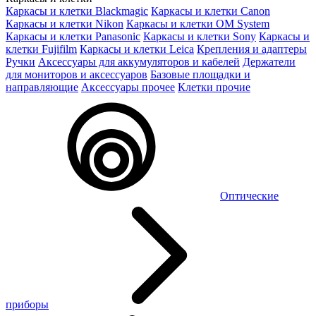
Каркасы и клетки Blackmagic
Каркасы и клетки Canon
Каркасы и клетки Nikon
Каркасы и клетки OM System
Каркасы и клетки Panasonic
Каркасы и клетки Sony
Каркасы и
клетки Fujifilm
Каркасы и клетки Leica
Крепления и адаптеры
Ручки
Аксессуары для аккумуляторов и кабелей
Держатели
для мониторов и аксессуаров
Базовые площадки и
направляющие
Аксессуары прочее
Клетки прочие
Оптические
приборы