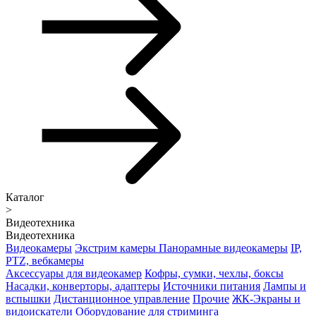
Каталог
>
Видеотехника
Видеотехника
Видеокамеры
Экстрим камеры
Панорамные видеокамеры
IP,
PTZ, вебкамеры
Аксессуары для видеокамер
Кофры, сумки, чехлы, боксы
Насадки, конверторы, адаптеры
Источники питания
Лампы и
вспышки
Дистанционное управление
Прочие
ЖК-Экраны и
видоискатели
Оборудование для стриминга