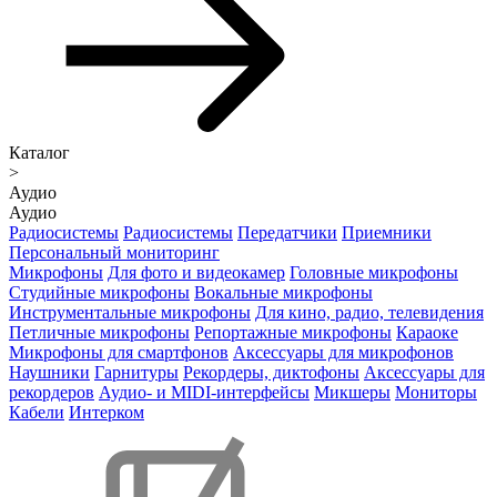
Каталог
>
Аудио
Аудио
Радиосистемы
Радиосистемы
Передатчики
Приемники
Персональный мониторинг
Микрофоны
Для фото и видеокамер
Головные микрофоны
Студийные микрофоны
Вокальные микрофоны
Инструментальные микрофоны
Для кино, радио, телевидения
Петличные микрофоны
Репортажные микрофоны
Караоке
Микрофоны для смартфонов
Аксессуары для микрофонов
Наушники
Гарнитуры
Рекордеры, диктофоны
Аксессуары для
рекордеров
Аудио- и MIDI-интерфейсы
Микшеры
Мониторы
Кабели
Интерком