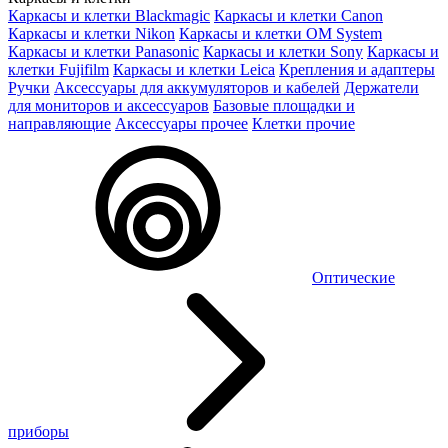
Каркасы и клетки Blackmagic
Каркасы и клетки Canon
Каркасы и клетки Nikon
Каркасы и клетки OM System
Каркасы и клетки Panasonic
Каркасы и клетки Sony
Каркасы и
клетки Fujifilm
Каркасы и клетки Leica
Крепления и адаптеры
Ручки
Аксессуары для аккумуляторов и кабелей
Держатели
для мониторов и аксессуаров
Базовые площадки и
направляющие
Аксессуары прочее
Клетки прочие
Оптические
приборы