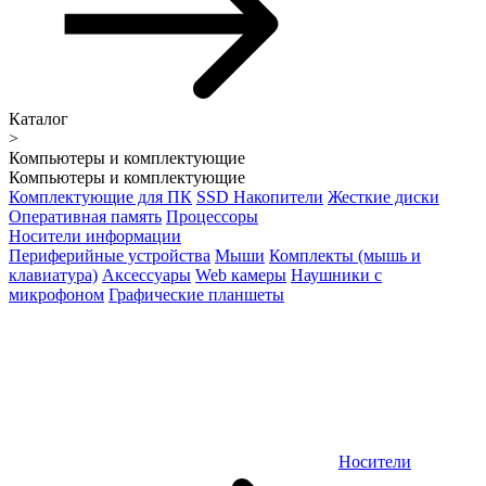
Каталог
>
Компьютеры и комплектующие
Компьютеры и комплектующие
Комплектующие для ПК
SSD Накопители
Жесткие диски
Оперативная память
Процессоры
Носители информации
Периферийные устройства
Мыши
Комплекты (мышь и
клавиатура)
Аксессуары
Web камеры
Наушники с
микрофоном
Графические планшеты
Носители