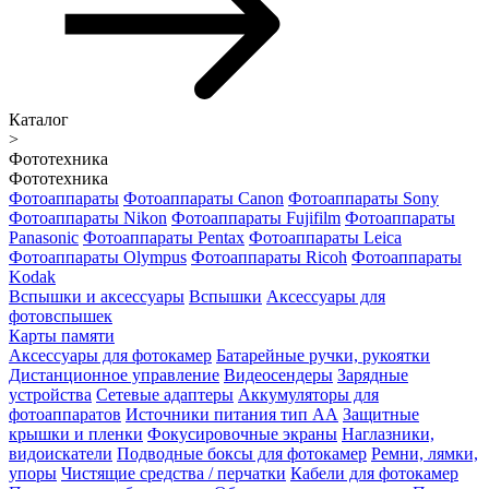
Каталог
>
Фототехника
Фототехника
Фотоаппараты
Фотоаппараты Canon
Фотоаппараты Sony
Фотоаппараты Nikon
Фотоаппараты Fujifilm
Фотоаппараты
Panasonic
Фотоаппараты Pentax
Фотоаппараты Leica
Фотоаппараты Olympus
Фотоаппараты Ricoh
Фотоаппараты
Kodak
Вспышки и аксессуары
Вспышки
Аксессуары для
фотовспышек
Карты памяти
Аксессуары для фотокамер
Батарейные ручки, рукоятки
Дистанционное управление
Видеосендеры
Зарядные
устройства
Сетевые адаптеры
Аккумуляторы для
фотоаппаратов
Источники питания тип АА
Защитные
крышки и пленки
Фокусировочные экраны
Наглазники,
видоискатели
Подводные боксы для фотокамер
Ремни, лямки,
упоры
Чистящие средства / перчатки
Кабели для фотокамер