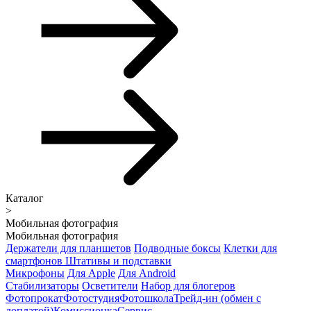
Каталог
>
Мобильная фотография
Мобильная фотография
Держатели для планшетов
Подводные боксы
Клетки для
смартфонов
Штативы и подставки
Микрофоны
Для Apple
Для Android
Стабилизаторы
Осветители
Набор для блогеров
Фотопрокат
Фотостудия
Фотошкола
Трейд-ин (обмен с
доплатой)
Комиссионка
Сервис