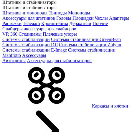
Штативы и стабилизаторы
Штативы и стабилизаторы
Штативы и моноподы
Триподы
Моноподы
Аксессуары для штативов
Головы
Площадки
Чехлы
Адаптеры
Растяжки
Тележки
Кронштейны
Держатели
Прочие
Слайдеры
аксессуары для слайдеров
VR 360
Стедикамы
Плечевые упоры
Системы стабилизации
Системы стабилизации GreenBean
Системы стабилизации DJI
Системы стабилизации Zhiyun
Системы стабилизации E-Image
Системы стабилизации
Manfrotto
Аксессуары
Автогрипы
Аксессуары для стабилизаторов
Каркасы и клетки