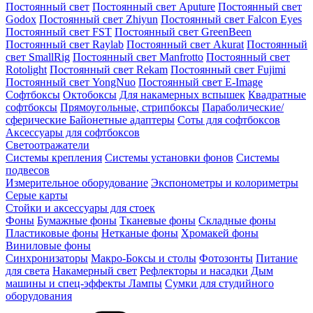
Постоянный свет
Постоянный свет Aputure
Постоянный свет
Godox
Постоянный свет Zhiyun
Постоянный свет Falcon Eyes
Постоянный свет FST
Постоянный свет GreenBeen
Постоянный свет Raylab
Постоянный свет Akurat
Постоянный
свет SmallRig
Постоянный свет Manfrotto
Постоянный свет
Rotolight
Постоянный свет Rekam
Постоянный свет Fujimi
Постоянный свет YongNuo
Постоянный свет E-Image
Софтбоксы
Октобоксы
Для накамерных вспышек
Квадратные
софтбоксы
Прямоугольные, стрипбоксы
Параболические/
сферические
Байонетныe адаптеры
Соты для софтбоксов
Аксессуары для софтбоксов
Светоотражатели
Системы крепления
Системы установки фонов
Системы
подвесов
Измерительное оборудование
Экспонометры и колориметры
Серые карты
Стойки и аксессуары для стоек
Фоны
Бумажные фоны
Тканевые фоны
Складные фоны
Пластиковые фоны
Нетканые фоны
Хромакей фоны
Виниловые фоны
Синхронизаторы
Макро-Боксы и столы
Фотозонты
Питание
для света
Накамерный свет
Рефлекторы и насадки
Дым
машины и спец-эффекты
Лампы
Сумки для студийного
оборудования