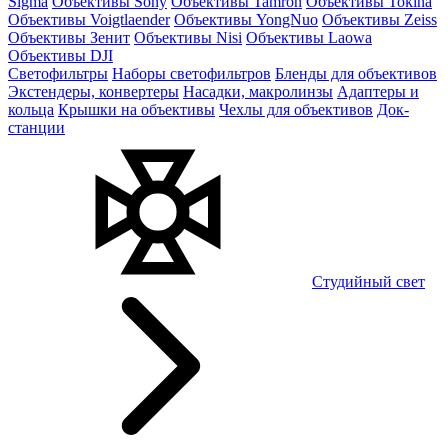
Sigma
Объективы Sony
Объективы Tamron
Объективы Tokina
Объективы Voigtlaender
Объективы YongNuo
Объективы Zeiss
Объективы Зенит
Объективы Nisi
Объективы Laowa
Объективы DJI
Светофильтры
Наборы светофильтров
Бленды для объективов
Экстендеры, конвертеры
Насадки, макролинзы
Адаптеры и
кольца
Крышки на объективы
Чехлы для объективов
Док-
станции
Студийный свет