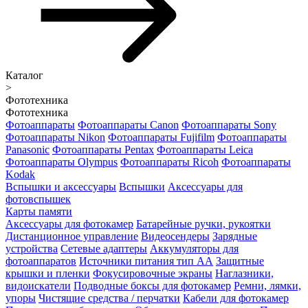
Каталог
>
Фототехника
Фототехника
Фотоаппараты
Фотоаппараты Canon
Фотоаппараты Sony
Фотоаппараты Nikon
Фотоаппараты Fujifilm
Фотоаппараты
Panasonic
Фотоаппараты Pentax
Фотоаппараты Leica
Фотоаппараты Olympus
Фотоаппараты Ricoh
Фотоаппараты
Kodak
Вспышки и аксессуары
Вспышки
Аксессуары для
фотовспышек
Карты памяти
Аксессуары для фотокамер
Батарейные ручки, рукоятки
Дистанционное управление
Видеосендеры
Зарядные
устройства
Сетевые адаптеры
Аккумуляторы для
фотоаппаратов
Источники питания тип АА
Защитные
крышки и пленки
Фокусировочные экраны
Наглазники,
видоискатели
Подводные боксы для фотокамер
Ремни, лямки,
упоры
Чистящие средства / перчатки
Кабели для фотокамер