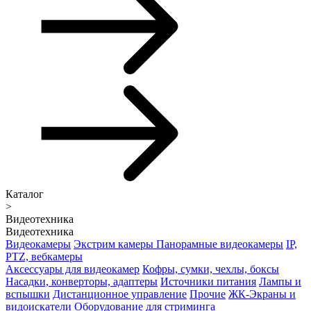
Каталог
>
Видеотехника
Видеотехника
Видеокамеры
Экстрим камеры
Панорамные видеокамеры
IP,
PTZ, вебкамеры
Аксессуары для видеокамер
Кофры, сумки, чехлы, боксы
Насадки, конверторы, адаптеры
Источники питания
Лампы и
вспышки
Дистанционное управление
Прочие
ЖК-Экраны и
видоискатели
Оборудование для стриминга