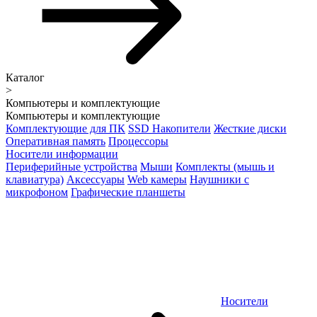
Каталог
>
Компьютеры и комплектующие
Компьютеры и комплектующие
Комплектующие для ПК
SSD Накопители
Жесткие диски
Оперативная память
Процессоры
Носители информации
Периферийные устройства
Мыши
Комплекты (мышь и
клавиатура)
Аксессуары
Web камеры
Наушники с
микрофоном
Графические планшеты
Носители