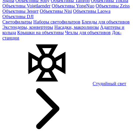
Sigma
Объективы Sony
Объективы Tamron
Объективы Tokina
Объективы Voigtlaender
Объективы YongNuo
Объективы Zeiss
Объективы Зенит
Объективы Nisi
Объективы Laowa
Объективы DJI
Светофильтры
Наборы светофильтров
Бленды для объективов
Экстендеры, конвертеры
Насадки, макролинзы
Адаптеры и
кольца
Крышки на объективы
Чехлы для объективов
Док-
станции
Студийный свет