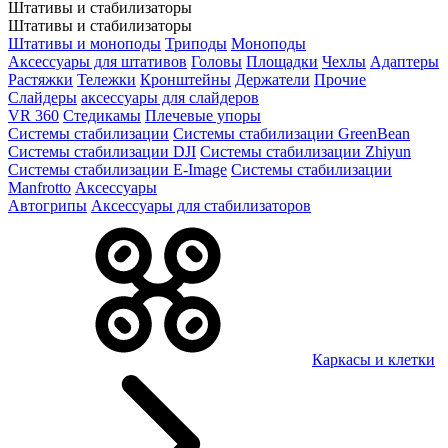
Штативы и стабилизаторы
Штативы и стабилизаторы
Штативы и моноподы
Триподы
Моноподы
Аксессуары для штативов
Головы
Площадки
Чехлы
Адаптеры
Растяжки
Тележки
Кронштейны
Держатели
Прочие
Слайдеры
аксессуары для слайдеров
VR 360
Стедикамы
Плечевые упоры
Системы стабилизации
Системы стабилизации GreenBean
Системы стабилизации DJI
Системы стабилизации Zhiyun
Системы стабилизации E-Image
Системы стабилизации
Manfrotto
Аксессуары
Автогрипы
Аксессуары для стабилизаторов
Каркасы и клетки