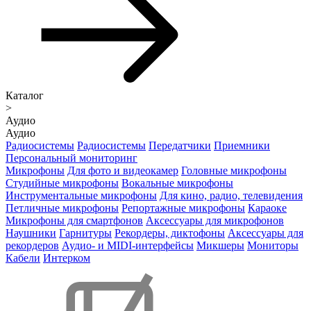
Каталог
>
Аудио
Аудио
Радиосистемы
Радиосистемы
Передатчики
Приемники
Персональный мониторинг
Микрофоны
Для фото и видеокамер
Головные микрофоны
Студийные микрофоны
Вокальные микрофоны
Инструментальные микрофоны
Для кино, радио, телевидения
Петличные микрофоны
Репортажные микрофоны
Караоке
Микрофоны для смартфонов
Аксессуары для микрофонов
Наушники
Гарнитуры
Рекордеры, диктофоны
Аксессуары для
рекордеров
Аудио- и MIDI-интерфейсы
Микшеры
Мониторы
Кабели
Интерком