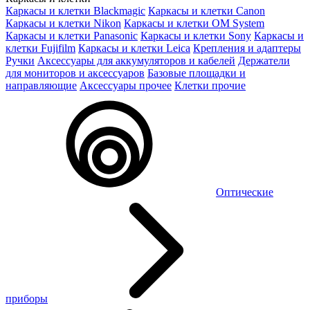
Каркасы и клетки Blackmagic
Каркасы и клетки Canon
Каркасы и клетки Nikon
Каркасы и клетки OM System
Каркасы и клетки Panasonic
Каркасы и клетки Sony
Каркасы и
клетки Fujifilm
Каркасы и клетки Leica
Крепления и адаптеры
Ручки
Аксессуары для аккумуляторов и кабелей
Держатели
для мониторов и аксессуаров
Базовые площадки и
направляющие
Аксессуары прочее
Клетки прочие
Оптические
приборы