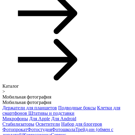
Каталог
>
Мобильная фотография
Мобильная фотография
Держатели для планшетов
Подводные боксы
Клетки для
смартфонов
Штативы и подставки
Микрофоны
Для Apple
Для Android
Стабилизаторы
Осветители
Набор для блогеров
Фотопрокат
Фотостудия
Фотошкола
Трейд-ин (обмен с
доплатой)
Комиссионка
Сервис