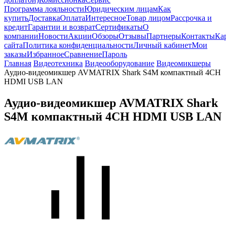
Программа лояльности
Юридическим лицам
Как
купить
Доставка
Оплата
Интересное
Товар лицом
Рассрочка и
кредит
Гарантии и возврат
Сертификаты
О
компании
Новости
Акции
Обзоры
Отзывы
Партнеры
Контакты
Ка
сайта
Политика конфиденциальности
Личный кабинет
Мои
заказы
Избранное
Сравнение
Пароль
Главная
Видеотехника
Видеооборудование
Видеомикшеры
Аудио-видеомикшер AVMATRIX Shark S4M компактный 4CH
HDMI USB LAN
Аудио-видеомикшер AVMATRIX Shark
S4M компактный 4CH HDMI USB LAN