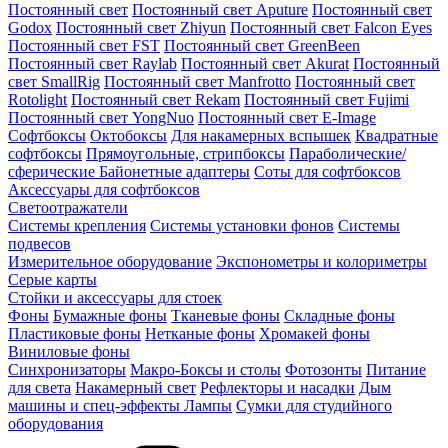
Постоянный свет
Постоянный свет Aputure
Постоянный свет
Godox
Постоянный свет Zhiyun
Постоянный свет Falcon Eyes
Постоянный свет FST
Постоянный свет GreenBeen
Постоянный свет Raylab
Постоянный свет Akurat
Постоянный
свет SmallRig
Постоянный свет Manfrotto
Постоянный свет
Rotolight
Постоянный свет Rekam
Постоянный свет Fujimi
Постоянный свет YongNuo
Постоянный свет E-Image
Софтбоксы
Октобоксы
Для накамерных вспышек
Квадратные
софтбоксы
Прямоугольные, стрипбоксы
Параболические/
сферические
Байонетныe адаптеры
Соты для софтбоксов
Аксессуары для софтбоксов
Светоотражатели
Системы крепления
Системы установки фонов
Системы
подвесов
Измерительное оборудование
Экспонометры и колориметры
Серые карты
Стойки и аксессуары для стоек
Фоны
Бумажные фоны
Тканевые фоны
Складные фоны
Пластиковые фоны
Нетканые фоны
Хромакей фоны
Виниловые фоны
Синхронизаторы
Макро-Боксы и столы
Фотозонты
Питание
для света
Накамерный свет
Рефлекторы и насадки
Дым
машины и спец-эффекты
Лампы
Сумки для студийного
оборудования