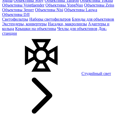
Sigma
Объективы Sony
Объективы Tamron
Объективы Tokina
Объективы Voigtlaender
Объективы YongNuo
Объективы Zeiss
Объективы Зенит
Объективы Nisi
Объективы Laowa
Объективы DJI
Светофильтры
Наборы светофильтров
Бленды для объективов
Экстендеры, конвертеры
Насадки, макролинзы
Адаптеры и
кольца
Крышки на объективы
Чехлы для объективов
Док-
станции
Студийный свет