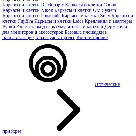
Каркасы и клетки Blackmagic
Каркасы и клетки Canon
Каркасы и клетки Nikon
Каркасы и клетки OM System
Каркасы и клетки Panasonic
Каркасы и клетки Sony
Каркасы и
клетки Fujifilm
Каркасы и клетки Leica
Крепления и адаптеры
Ручки
Аксессуары для аккумуляторов и кабелей
Держатели
для мониторов и аксессуаров
Базовые площадки и
направляющие
Аксессуары прочее
Клетки прочие
Оптические
приборы