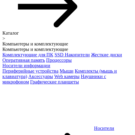
Каталог
>
Компьютеры и комплектующие
Компьютеры и комплектующие
Комплектующие для ПК
SSD Накопители
Жесткие диски
Оперативная память
Процессоры
Носители информации
Периферийные устройства
Мыши
Комплекты (мышь и
клавиатура)
Аксессуары
Web камеры
Наушники с
микрофоном
Графические планшеты
Носители