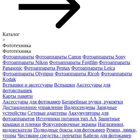
Каталог
>
Фототехника
Фототехника
Фотоаппараты
Фотоаппараты Canon
Фотоаппараты Sony
Фотоаппараты Nikon
Фотоаппараты Fujifilm
Фотоаппараты
Panasonic
Фотоаппараты Pentax
Фотоаппараты Leica
Фотоаппараты Olympus
Фотоаппараты Ricoh
Фотоаппараты
Kodak
Вспышки и аксессуары
Вспышки
Аксессуары для
фотовспышек
Карты памяти
Аксессуары для фотокамер
Батарейные ручки, рукоятки
Дистанционное управление
Видеосендеры
Зарядные
устройства
Сетевые адаптеры
Аккумуляторы для
фотоаппаратов
Источники питания тип АА
Защитные
крышки и пленки
Фокусировочные экраны
Наглазники,
видоискатели
Подводные боксы для фотокамер
Ремни, лямки,
упоры
Чистящие средства / перчатки
Кабели для фотокамер