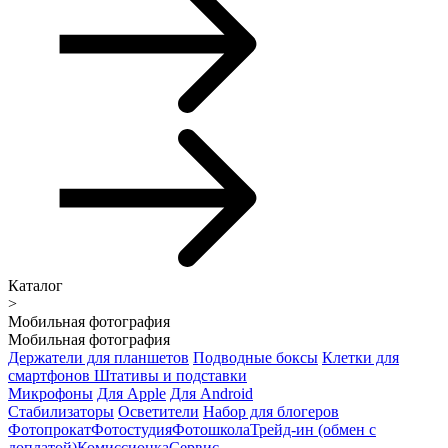
Каталог
>
Мобильная фотография
Мобильная фотография
Держатели для планшетов
Подводные боксы
Клетки для
смартфонов
Штативы и подставки
Микрофоны
Для Apple
Для Android
Стабилизаторы
Осветители
Набор для блогеров
Фотопрокат
Фотостудия
Фотошкола
Трейд-ин (обмен с
доплатой)
Комиссионка
Сервис