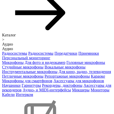
Каталог
>
Аудио
Аудио
Радиосистемы
Радиосистемы
Передатчики
Приемники
Персональный мониторинг
Микрофоны
Для фото и видеокамер
Головные микрофоны
Студийные микрофоны
Вокальные микрофоны
Инструментальные микрофоны
Для кино, радио, телевидения
Петличные микрофоны
Репортажные микрофоны
Караоке
Микрофоны для смартфонов
Аксессуары для микрофонов
Наушники
Гарнитуры
Рекордеры, диктофоны
Аксессуары для
рекордеров
Аудио- и MIDI-интерфейсы
Микшеры
Мониторы
Кабели
Интерком