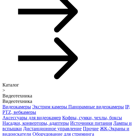
Каталог
>
Видеотехника
Видеотехника
Видеокамеры
Экстрим камеры
Панорамные видеокамеры
IP,
PTZ, вебкамеры
Аксессуары для видеокамер
Кофры, сумки, чехлы, боксы
Насадки, конверторы, адаптеры
Источники питания
Лампы и
вспышки
Дистанционное управление
Прочие
ЖК-Экраны и
видоискатели
Оборудование для стриминга