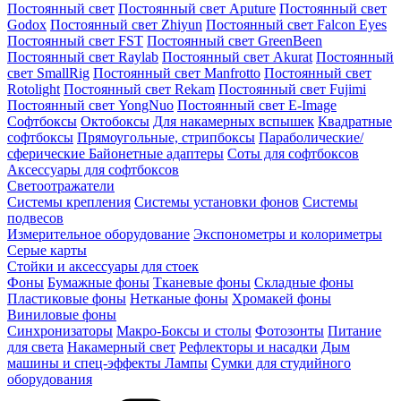
Постоянный свет
Постоянный свет Aputure
Постоянный свет
Godox
Постоянный свет Zhiyun
Постоянный свет Falcon Eyes
Постоянный свет FST
Постоянный свет GreenBeen
Постоянный свет Raylab
Постоянный свет Akurat
Постоянный
свет SmallRig
Постоянный свет Manfrotto
Постоянный свет
Rotolight
Постоянный свет Rekam
Постоянный свет Fujimi
Постоянный свет YongNuo
Постоянный свет E-Image
Софтбоксы
Октобоксы
Для накамерных вспышек
Квадратные
софтбоксы
Прямоугольные, стрипбоксы
Параболические/
сферические
Байонетныe адаптеры
Соты для софтбоксов
Аксессуары для софтбоксов
Светоотражатели
Системы крепления
Системы установки фонов
Системы
подвесов
Измерительное оборудование
Экспонометры и колориметры
Серые карты
Стойки и аксессуары для стоек
Фоны
Бумажные фоны
Тканевые фоны
Складные фоны
Пластиковые фоны
Нетканые фоны
Хромакей фоны
Виниловые фоны
Синхронизаторы
Макро-Боксы и столы
Фотозонты
Питание
для света
Накамерный свет
Рефлекторы и насадки
Дым
машины и спец-эффекты
Лампы
Сумки для студийного
оборудования