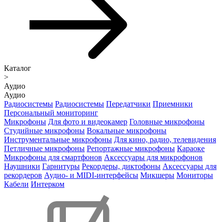
Каталог
>
Аудио
Аудио
Радиосистемы
Радиосистемы
Передатчики
Приемники
Персональный мониторинг
Микрофоны
Для фото и видеокамер
Головные микрофоны
Студийные микрофоны
Вокальные микрофоны
Инструментальные микрофоны
Для кино, радио, телевидения
Петличные микрофоны
Репортажные микрофоны
Караоке
Микрофоны для смартфонов
Аксессуары для микрофонов
Наушники
Гарнитуры
Рекордеры, диктофоны
Аксессуары для
рекордеров
Аудио- и MIDI-интерфейсы
Микшеры
Мониторы
Кабели
Интерком