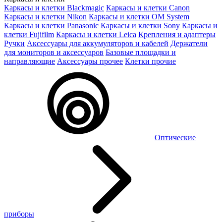
Каркасы и клетки Blackmagic
Каркасы и клетки Canon
Каркасы и клетки Nikon
Каркасы и клетки OM System
Каркасы и клетки Panasonic
Каркасы и клетки Sony
Каркасы и
клетки Fujifilm
Каркасы и клетки Leica
Крепления и адаптеры
Ручки
Аксессуары для аккумуляторов и кабелей
Держатели
для мониторов и аксессуаров
Базовые площадки и
направляющие
Аксессуары прочее
Клетки прочие
Оптические
приборы