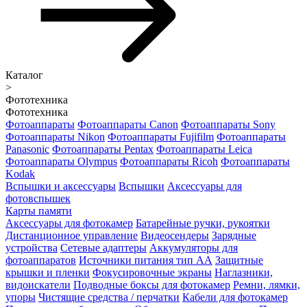
Каталог
>
Фототехника
Фототехника
Фотоаппараты
Фотоаппараты Canon
Фотоаппараты Sony
Фотоаппараты Nikon
Фотоаппараты Fujifilm
Фотоаппараты
Panasonic
Фотоаппараты Pentax
Фотоаппараты Leica
Фотоаппараты Olympus
Фотоаппараты Ricoh
Фотоаппараты
Kodak
Вспышки и аксессуары
Вспышки
Аксессуары для
фотовспышек
Карты памяти
Аксессуары для фотокамер
Батарейные ручки, рукоятки
Дистанционное управление
Видеосендеры
Зарядные
устройства
Сетевые адаптеры
Аккумуляторы для
фотоаппаратов
Источники питания тип АА
Защитные
крышки и пленки
Фокусировочные экраны
Наглазники,
видоискатели
Подводные боксы для фотокамер
Ремни, лямки,
упоры
Чистящие средства / перчатки
Кабели для фотокамер