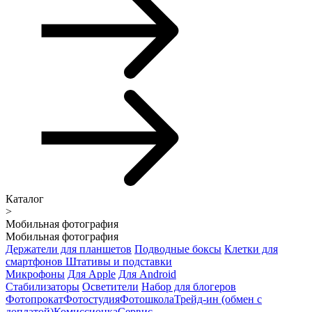
Каталог
>
Мобильная фотография
Мобильная фотография
Держатели для планшетов
Подводные боксы
Клетки для
смартфонов
Штативы и подставки
Микрофоны
Для Apple
Для Android
Стабилизаторы
Осветители
Набор для блогеров
Фотопрокат
Фотостудия
Фотошкола
Трейд-ин (обмен с
доплатой)
Комиссионка
Сервис