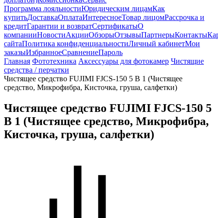
Программа лояльности
Юридическим лицам
Как
купить
Доставка
Оплата
Интересное
Товар лицом
Рассрочка и
кредит
Гарантии и возврат
Сертификаты
О
компании
Новости
Акции
Обзоры
Отзывы
Партнеры
Контакты
Ка
сайта
Политика конфиденциальности
Личный кабинет
Мои
заказы
Избранное
Сравнение
Пароль
Главная
Фототехника
Аксессуары для фотокамер
Чистящие
средства / перчатки
Чистящее средство FUJIMI FJCS-150 5 В 1 (Чистящее
средство, Микрофибра, Кисточка, груша, салфетки)
Чистящее средство FUJIMI FJCS-150 5
В 1 (Чистящее средство, Микрофибра,
Кисточка, груша, салфетки)