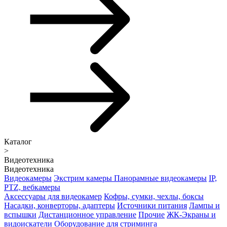
Каталог
>
Видеотехника
Видеотехника
Видеокамеры
Экстрим камеры
Панорамные видеокамеры
IP,
PTZ, вебкамеры
Аксессуары для видеокамер
Кофры, сумки, чехлы, боксы
Насадки, конверторы, адаптеры
Источники питания
Лампы и
вспышки
Дистанционное управление
Прочие
ЖК-Экраны и
видоискатели
Оборудование для стриминга