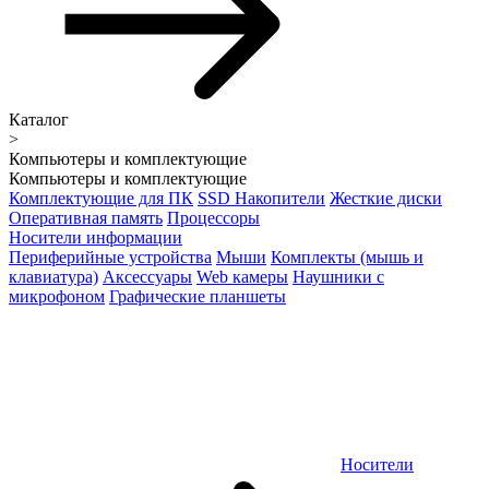
Каталог
>
Компьютеры и комплектующие
Компьютеры и комплектующие
Комплектующие для ПК
SSD Накопители
Жесткие диски
Оперативная память
Процессоры
Носители информации
Периферийные устройства
Мыши
Комплекты (мышь и
клавиатура)
Аксессуары
Web камеры
Наушники с
микрофоном
Графические планшеты
Носители