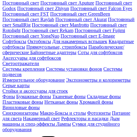
Постоянный свет
Постоянный свет Aputure
Постоянный свет
Godox
Постоянный свет Zhiyun
Постоянный свет Falcon Eyes
Постоянный свет FST
Постоянный свет GreenBeen
Постоянный свет Raylab
Постоянный свет Akurat
Постоянный
свет SmallRig
Постоянный свет Manfrotto
Постоянный свет
Rotolight
Постоянный свет Rekam
Постоянный свет Fujimi
Постоянный свет YongNuo
Постоянный свет E-Image
Софтбоксы
Октобоксы
Для накамерных вспышек
Квадратные
софтбоксы
Прямоугольные, стрипбоксы
Параболические/
сферические
Байонетныe адаптеры
Соты для софтбоксов
Аксессуары для софтбоксов
Светоотражатели
Системы крепления
Системы установки фонов
Системы
подвесов
Измерительное оборудование
Экспонометры и колориметры
Серые карты
Стойки и аксессуары для стоек
Фоны
Бумажные фоны
Тканевые фоны
Складные фоны
Пластиковые фоны
Нетканые фоны
Хромакей фоны
Виниловые фоны
Синхронизаторы
Макро-Боксы и столы
Фотозонты
Питание
для света
Накамерный свет
Рефлекторы и насадки
Дым
машины и спец-эффекты
Лампы
Сумки для студийного
оборудования