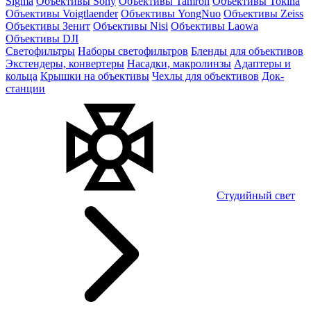
Sigma
Объективы Sony
Объективы Tamron
Объективы Tokina
Объективы Voigtlaender
Объективы YongNuo
Объективы Zeiss
Объективы Зенит
Объективы Nisi
Объективы Laowa
Объективы DJI
Светофильтры
Наборы светофильтров
Бленды для объективов
Экстендеры, конвертеры
Насадки, макролинзы
Адаптеры и
кольца
Крышки на объективы
Чехлы для объективов
Док-
станции
Студийный свет