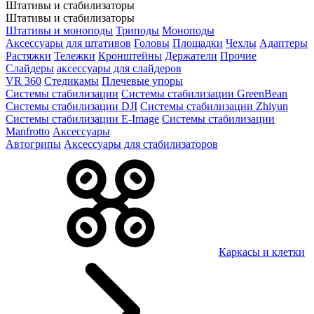
Штативы и стабилизаторы
Штативы и стабилизаторы
Штативы и моноподы
Триподы
Моноподы
Аксессуары для штативов
Головы
Площадки
Чехлы
Адаптеры
Растяжки
Тележки
Кронштейны
Держатели
Прочие
Слайдеры
аксессуары для слайдеров
VR 360
Стедикамы
Плечевые упоры
Системы стабилизации
Системы стабилизации GreenBean
Системы стабилизации DJI
Системы стабилизации Zhiyun
Системы стабилизации E-Image
Системы стабилизации
Manfrotto
Аксессуары
Автогрипы
Аксессуары для стабилизаторов
Каркасы и клетки