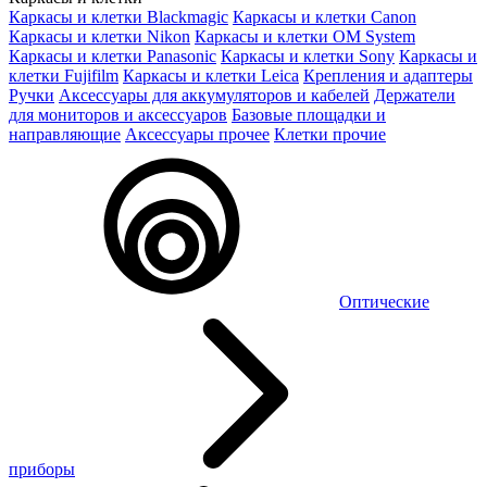
Каркасы и клетки Blackmagic
Каркасы и клетки Canon
Каркасы и клетки Nikon
Каркасы и клетки OM System
Каркасы и клетки Panasonic
Каркасы и клетки Sony
Каркасы и
клетки Fujifilm
Каркасы и клетки Leica
Крепления и адаптеры
Ручки
Аксессуары для аккумуляторов и кабелей
Держатели
для мониторов и аксессуаров
Базовые площадки и
направляющие
Аксессуары прочее
Клетки прочие
Оптические
приборы