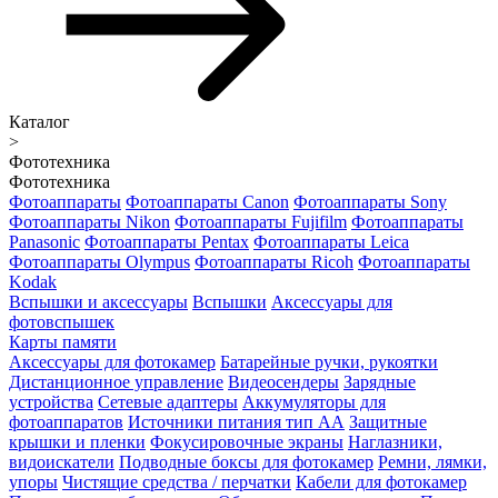
Каталог
>
Фототехника
Фототехника
Фотоаппараты
Фотоаппараты Canon
Фотоаппараты Sony
Фотоаппараты Nikon
Фотоаппараты Fujifilm
Фотоаппараты
Panasonic
Фотоаппараты Pentax
Фотоаппараты Leica
Фотоаппараты Olympus
Фотоаппараты Ricoh
Фотоаппараты
Kodak
Вспышки и аксессуары
Вспышки
Аксессуары для
фотовспышек
Карты памяти
Аксессуары для фотокамер
Батарейные ручки, рукоятки
Дистанционное управление
Видеосендеры
Зарядные
устройства
Сетевые адаптеры
Аккумуляторы для
фотоаппаратов
Источники питания тип АА
Защитные
крышки и пленки
Фокусировочные экраны
Наглазники,
видоискатели
Подводные боксы для фотокамер
Ремни, лямки,
упоры
Чистящие средства / перчатки
Кабели для фотокамер