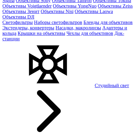
Sigma
Объективы Sony
Объективы Tamron
Объективы Tokina
Объективы Voigtlaender
Объективы YongNuo
Объективы Zeiss
Объективы Зенит
Объективы Nisi
Объективы Laowa
Объективы DJI
Светофильтры
Наборы светофильтров
Бленды для объективов
Экстендеры, конвертеры
Насадки, макролинзы
Адаптеры и
кольца
Крышки на объективы
Чехлы для объективов
Док-
станции
Студийный свет