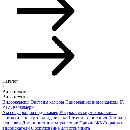
Каталог
>
Видеотехника
Видеотехника
Видеокамеры
Экстрим камеры
Панорамные видеокамеры
IP,
PTZ, вебкамеры
Аксессуары для видеокамер
Кофры, сумки, чехлы, боксы
Насадки, конверторы, адаптеры
Источники питания
Лампы и
вспышки
Дистанционное управление
Прочие
ЖК-Экраны и
видоискатели
Оборудование для стриминга