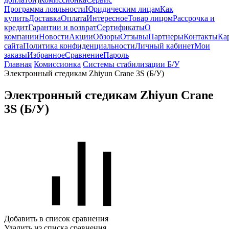
Программа лояльности
Юридическим лицам
Как
купить
Доставка
Оплата
Интересное
Товар лицом
Рассрочка и
кредит
Гарантии и возврат
Сертификаты
О
компании
Новости
Акции
Обзоры
Отзывы
Партнеры
Контакты
Ка
сайта
Политика конфиденциальности
Личный кабинет
Мои
заказы
Избранное
Сравнение
Пароль
Главная
Комиссионка
Системы стабилизации Б/У
Электронный стедикам Zhiyun Crane 3S (Б/У)
Электронный стедикам Zhiyun Crane
3S (Б/У)
Добавить в список сравнения
Удалить из списка сравнения