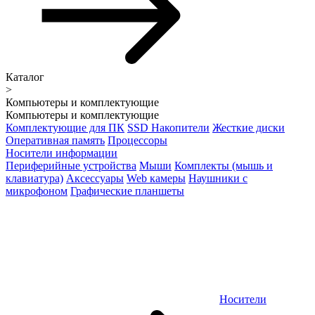
Каталог
>
Компьютеры и комплектующие
Компьютеры и комплектующие
Комплектующие для ПК
SSD Накопители
Жесткие диски
Оперативная память
Процессоры
Носители информации
Периферийные устройства
Мыши
Комплекты (мышь и
клавиатура)
Аксессуары
Web камеры
Наушники с
микрофоном
Графические планшеты
Носители