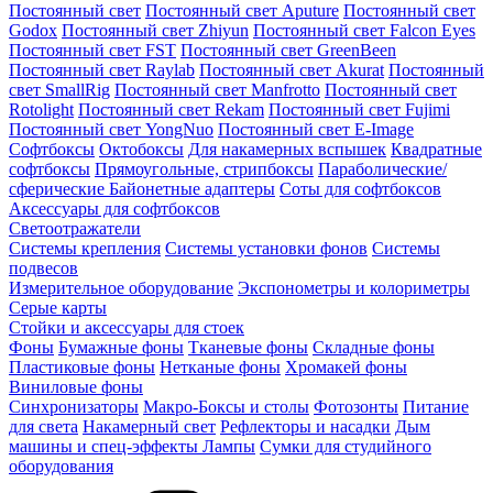
Постоянный свет
Постоянный свет Aputure
Постоянный свет
Godox
Постоянный свет Zhiyun
Постоянный свет Falcon Eyes
Постоянный свет FST
Постоянный свет GreenBeen
Постоянный свет Raylab
Постоянный свет Akurat
Постоянный
свет SmallRig
Постоянный свет Manfrotto
Постоянный свет
Rotolight
Постоянный свет Rekam
Постоянный свет Fujimi
Постоянный свет YongNuo
Постоянный свет E-Image
Софтбоксы
Октобоксы
Для накамерных вспышек
Квадратные
софтбоксы
Прямоугольные, стрипбоксы
Параболические/
сферические
Байонетныe адаптеры
Соты для софтбоксов
Аксессуары для софтбоксов
Светоотражатели
Системы крепления
Системы установки фонов
Системы
подвесов
Измерительное оборудование
Экспонометры и колориметры
Серые карты
Стойки и аксессуары для стоек
Фоны
Бумажные фоны
Тканевые фоны
Складные фоны
Пластиковые фоны
Нетканые фоны
Хромакей фоны
Виниловые фоны
Синхронизаторы
Макро-Боксы и столы
Фотозонты
Питание
для света
Накамерный свет
Рефлекторы и насадки
Дым
машины и спец-эффекты
Лампы
Сумки для студийного
оборудования