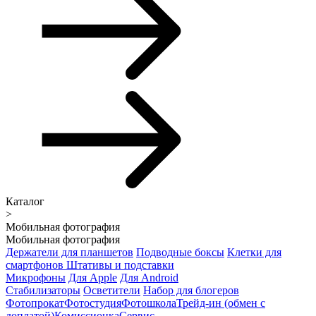
Каталог
>
Мобильная фотография
Мобильная фотография
Держатели для планшетов
Подводные боксы
Клетки для
смартфонов
Штативы и подставки
Микрофоны
Для Apple
Для Android
Стабилизаторы
Осветители
Набор для блогеров
Фотопрокат
Фотостудия
Фотошкола
Трейд-ин (обмен с
доплатой)
Комиссионка
Сервис