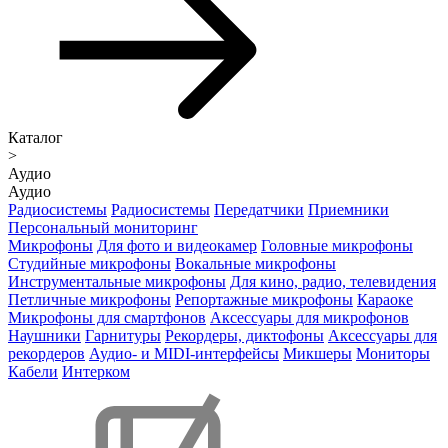
Каталог
>
Аудио
Аудио
Радиосистемы
Радиосистемы
Передатчики
Приемники
Персональный мониторинг
Микрофоны
Для фото и видеокамер
Головные микрофоны
Студийные микрофоны
Вокальные микрофоны
Инструментальные микрофоны
Для кино, радио, телевидения
Петличные микрофоны
Репортажные микрофоны
Караоке
Микрофоны для смартфонов
Аксессуары для микрофонов
Наушники
Гарнитуры
Рекордеры, диктофоны
Аксессуары для
рекордеров
Аудио- и MIDI-интерфейсы
Микшеры
Мониторы
Кабели
Интерком