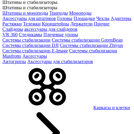
Штативы и стабилизаторы
Штативы и стабилизаторы
Штативы и моноподы
Триподы
Моноподы
Аксессуары для штативов
Головы
Площадки
Чехлы
Адаптеры
Растяжки
Тележки
Кронштейны
Держатели
Прочие
Слайдеры
аксессуары для слайдеров
VR 360
Стедикамы
Плечевые упоры
Системы стабилизации
Системы стабилизации GreenBean
Системы стабилизации DJI
Системы стабилизации Zhiyun
Системы стабилизации E-Image
Системы стабилизации
Manfrotto
Аксессуары
Автогрипы
Аксессуары для стабилизаторов
Каркасы и клетки