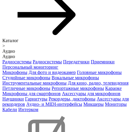
Каталог
>
Аудио
Аудио
Радиосистемы
Радиосистемы
Передатчики
Приемники
Персональный мониторинг
Микрофоны
Для фото и видеокамер
Головные микрофоны
Студийные микрофоны
Вокальные микрофоны
Инструментальные микрофоны
Для кино, радио, телевидения
Петличные микрофоны
Репортажные микрофоны
Караоке
Микрофоны для смартфонов
Аксессуары для микрофонов
Наушники
Гарнитуры
Рекордеры, диктофоны
Аксессуары для
рекордеров
Аудио- и MIDI-интерфейсы
Микшеры
Мониторы
Кабели
Интерком