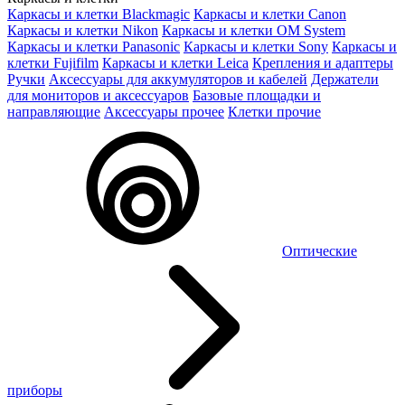
Каркасы и клетки Blackmagic
Каркасы и клетки Canon
Каркасы и клетки Nikon
Каркасы и клетки OM System
Каркасы и клетки Panasonic
Каркасы и клетки Sony
Каркасы и
клетки Fujifilm
Каркасы и клетки Leica
Крепления и адаптеры
Ручки
Аксессуары для аккумуляторов и кабелей
Держатели
для мониторов и аксессуаров
Базовые площадки и
направляющие
Аксессуары прочее
Клетки прочие
Оптические
приборы