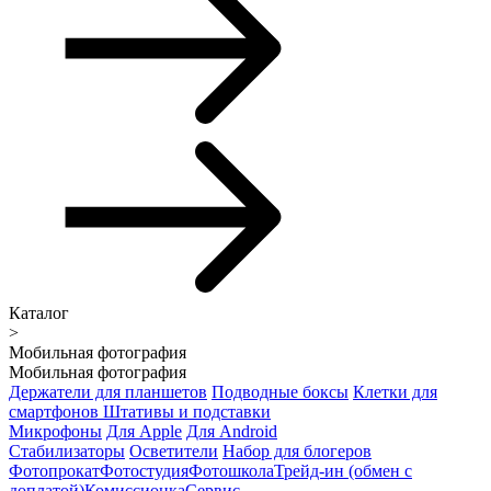
Каталог
>
Мобильная фотография
Мобильная фотография
Держатели для планшетов
Подводные боксы
Клетки для
смартфонов
Штативы и подставки
Микрофоны
Для Apple
Для Android
Стабилизаторы
Осветители
Набор для блогеров
Фотопрокат
Фотостудия
Фотошкола
Трейд-ин (обмен с
доплатой)
Комиссионка
Сервис