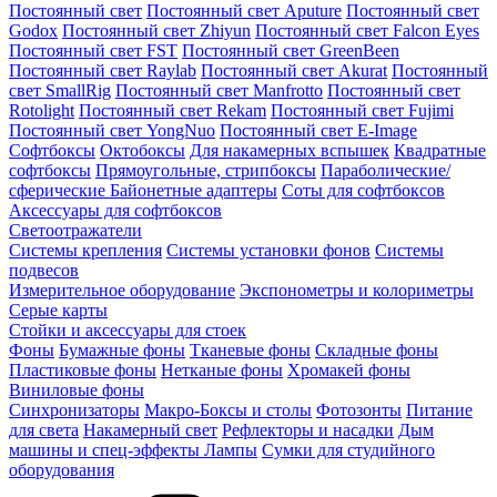
Постоянный свет
Постоянный свет Aputure
Постоянный свет
Godox
Постоянный свет Zhiyun
Постоянный свет Falcon Eyes
Постоянный свет FST
Постоянный свет GreenBeen
Постоянный свет Raylab
Постоянный свет Akurat
Постоянный
свет SmallRig
Постоянный свет Manfrotto
Постоянный свет
Rotolight
Постоянный свет Rekam
Постоянный свет Fujimi
Постоянный свет YongNuo
Постоянный свет E-Image
Софтбоксы
Октобоксы
Для накамерных вспышек
Квадратные
софтбоксы
Прямоугольные, стрипбоксы
Параболические/
сферические
Байонетныe адаптеры
Соты для софтбоксов
Аксессуары для софтбоксов
Светоотражатели
Системы крепления
Системы установки фонов
Системы
подвесов
Измерительное оборудование
Экспонометры и колориметры
Серые карты
Стойки и аксессуары для стоек
Фоны
Бумажные фоны
Тканевые фоны
Складные фоны
Пластиковые фоны
Нетканые фоны
Хромакей фоны
Виниловые фоны
Синхронизаторы
Макро-Боксы и столы
Фотозонты
Питание
для света
Накамерный свет
Рефлекторы и насадки
Дым
машины и спец-эффекты
Лампы
Сумки для студийного
оборудования