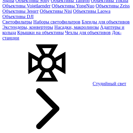
Sigma
Объективы Sony
Объективы Tamron
Объективы Tokina
Объективы Voigtlaender
Объективы YongNuo
Объективы Zeiss
Объективы Зенит
Объективы Nisi
Объективы Laowa
Объективы DJI
Светофильтры
Наборы светофильтров
Бленды для объективов
Экстендеры, конвертеры
Насадки, макролинзы
Адаптеры и
кольца
Крышки на объективы
Чехлы для объективов
Док-
станции
Студийный свет