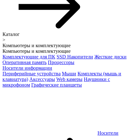
Каталог
>
Компьютеры и комплектующие
Компьютеры и комплектующие
Комплектующие для ПК
SSD Накопители
Жесткие диски
Оперативная память
Процессоры
Носители информации
Периферийные устройства
Мыши
Комплекты (мышь и
клавиатура)
Аксессуары
Web камеры
Наушники с
микрофоном
Графические планшеты
Носители