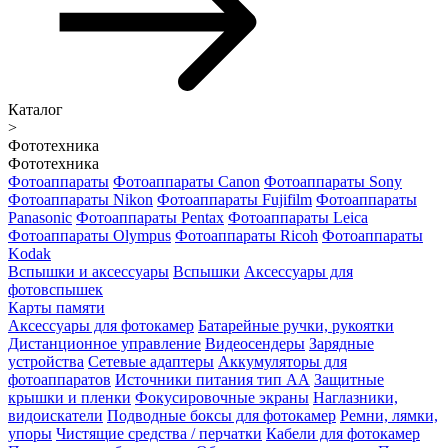
Каталог
>
Фототехника
Фототехника
Фотоаппараты
Фотоаппараты Canon
Фотоаппараты Sony
Фотоаппараты Nikon
Фотоаппараты Fujifilm
Фотоаппараты
Panasonic
Фотоаппараты Pentax
Фотоаппараты Leica
Фотоаппараты Olympus
Фотоаппараты Ricoh
Фотоаппараты
Kodak
Вспышки и аксессуары
Вспышки
Аксессуары для
фотовспышек
Карты памяти
Аксессуары для фотокамер
Батарейные ручки, рукоятки
Дистанционное управление
Видеосендеры
Зарядные
устройства
Сетевые адаптеры
Аккумуляторы для
фотоаппаратов
Источники питания тип АА
Защитные
крышки и пленки
Фокусировочные экраны
Наглазники,
видоискатели
Подводные боксы для фотокамер
Ремни, лямки,
упоры
Чистящие средства / перчатки
Кабели для фотокамер