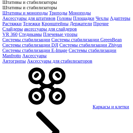
Штативы и стабилизаторы
Штативы и стабилизаторы
Штативы и моноподы
Триподы
Моноподы
Аксессуары для штативов
Головы
Площадки
Чехлы
Адаптеры
Растяжки
Тележки
Кронштейны
Держатели
Прочие
Слайдеры
аксессуары для слайдеров
VR 360
Стедикамы
Плечевые упоры
Системы стабилизации
Системы стабилизации GreenBean
Системы стабилизации DJI
Системы стабилизации Zhiyun
Системы стабилизации E-Image
Системы стабилизации
Manfrotto
Аксессуары
Автогрипы
Аксессуары для стабилизаторов
Каркасы и клетки