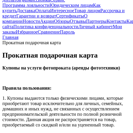
Программа лояльности
Юридическим лицам
Как
купить
Доставка
Оплата
Интересное
Товар лицом
Рассрочка и
кредит
Гарантии и возврат
Сертификаты
О
компании
Новости
Акции
Обзоры
Отзывы
Партнеры
Контакты
Ка
сайта
Политика конфиденциальности
Личный кабинет
Мои
заказы
Избранное
Сравнение
Пароль
Главная
Прокатная подарочная карта
Прокатная подарочная карта
Купоны на услуги фотопроката (аренды фототехники)
Правила пользования:
1. Купоны выдаются только физическими лицами, которые
приобретают товар исключительно для личных, семейных,
домашних и иных нужд, не связанных с осуществлением
предпринимательской деятельности по полной розничной
стоимости. Данная акция не распространяется на товар,
приобретаемый со скидкой и/или на уцененный товар.