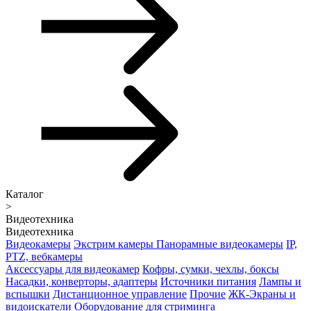
Каталог
>
Видеотехника
Видеотехника
Видеокамеры
Экстрим камеры
Панорамные видеокамеры
IP,
PTZ, вебкамеры
Аксессуары для видеокамер
Кофры, сумки, чехлы, боксы
Насадки, конверторы, адаптеры
Источники питания
Лампы и
вспышки
Дистанционное управление
Прочие
ЖК-Экраны и
видоискатели
Оборудование для стриминга