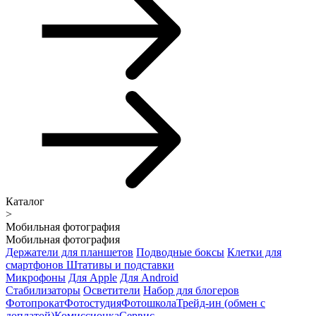
Каталог
>
Мобильная фотография
Мобильная фотография
Держатели для планшетов
Подводные боксы
Клетки для
смартфонов
Штативы и подставки
Микрофоны
Для Apple
Для Android
Стабилизаторы
Осветители
Набор для блогеров
Фотопрокат
Фотостудия
Фотошкола
Трейд-ин (обмен с
доплатой)
Комиссионка
Сервис