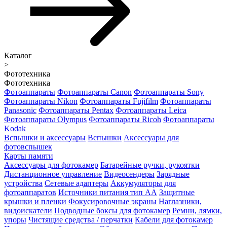
Каталог
>
Фототехника
Фототехника
Фотоаппараты
Фотоаппараты Canon
Фотоаппараты Sony
Фотоаппараты Nikon
Фотоаппараты Fujifilm
Фотоаппараты
Panasonic
Фотоаппараты Pentax
Фотоаппараты Leica
Фотоаппараты Olympus
Фотоаппараты Ricoh
Фотоаппараты
Kodak
Вспышки и аксессуары
Вспышки
Аксессуары для
фотовспышек
Карты памяти
Аксессуары для фотокамер
Батарейные ручки, рукоятки
Дистанционное управление
Видеосендеры
Зарядные
устройства
Сетевые адаптеры
Аккумуляторы для
фотоаппаратов
Источники питания тип АА
Защитные
крышки и пленки
Фокусировочные экраны
Наглазники,
видоискатели
Подводные боксы для фотокамер
Ремни, лямки,
упоры
Чистящие средства / перчатки
Кабели для фотокамер