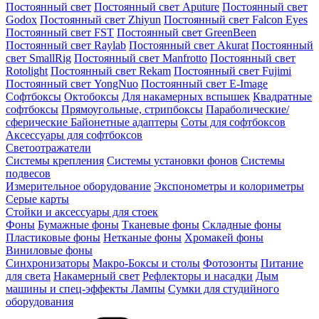
Постоянный свет
Постоянный свет Aputure
Постоянный свет
Godox
Постоянный свет Zhiyun
Постоянный свет Falcon Eyes
Постоянный свет FST
Постоянный свет GreenBeen
Постоянный свет Raylab
Постоянный свет Akurat
Постоянный
свет SmallRig
Постоянный свет Manfrotto
Постоянный свет
Rotolight
Постоянный свет Rekam
Постоянный свет Fujimi
Постоянный свет YongNuo
Постоянный свет E-Image
Софтбоксы
Октобоксы
Для накамерных вспышек
Квадратные
софтбоксы
Прямоугольные, стрипбоксы
Параболические/
сферические
Байонетныe адаптеры
Соты для софтбоксов
Аксессуары для софтбоксов
Светоотражатели
Системы крепления
Системы установки фонов
Системы
подвесов
Измерительное оборудование
Экспонометры и колориметры
Серые карты
Стойки и аксессуары для стоек
Фоны
Бумажные фоны
Тканевые фоны
Складные фоны
Пластиковые фоны
Нетканые фоны
Хромакей фоны
Виниловые фоны
Синхронизаторы
Макро-Боксы и столы
Фотозонты
Питание
для света
Накамерный свет
Рефлекторы и насадки
Дым
машины и спец-эффекты
Лампы
Сумки для студийного
оборудования