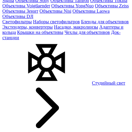
Sigma
Объективы Sony
Объективы Tamron
Объективы Tokina
Объективы Voigtlaender
Объективы YongNuo
Объективы Zeiss
Объективы Зенит
Объективы Nisi
Объективы Laowa
Объективы DJI
Светофильтры
Наборы светофильтров
Бленды для объективов
Экстендеры, конвертеры
Насадки, макролинзы
Адаптеры и
кольца
Крышки на объективы
Чехлы для объективов
Док-
станции
Студийный свет