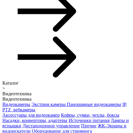
Каталог
>
Видеотехника
Видеотехника
Видеокамеры
Экстрим камеры
Панорамные видеокамеры
IP,
PTZ, вебкамеры
Аксессуары для видеокамер
Кофры, сумки, чехлы, боксы
Насадки, конверторы, адаптеры
Источники питания
Лампы и
вспышки
Дистанционное управление
Прочие
ЖК-Экраны и
видоискатели
Оборудование для стриминга