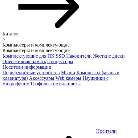
Каталог
>
Компьютеры и комплектующие
Компьютеры и комплектующие
Комплектующие для ПК
SSD Накопители
Жесткие диски
Оперативная память
Процессоры
Носители информации
Периферийные устройства
Мыши
Комплекты (мышь и
клавиатура)
Аксессуары
Web камеры
Наушники с
микрофоном
Графические планшеты
Носители