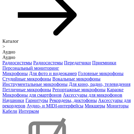
Каталог
>
Аудио
Аудио
Радиосистемы
Радиосистемы
Передатчики
Приемники
Персональный мониторинг
Микрофоны
Для фото и видеокамер
Головные микрофоны
Студийные микрофоны
Вокальные микрофоны
Инструментальные микрофоны
Для кино, радио, телевидения
Петличные микрофоны
Репортажные микрофоны
Караоке
Микрофоны для смартфонов
Аксессуары для микрофонов
Наушники
Гарнитуры
Рекордеры, диктофоны
Аксессуары для
рекордеров
Аудио- и MIDI-интерфейсы
Микшеры
Мониторы
Кабели
Интерком