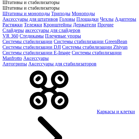
Штативы и стабилизаторы
Штативы и стабилизаторы
Штативы и моноподы
Триподы
Моноподы
Аксессуары для штативов
Головы
Площадки
Чехлы
Адаптеры
Растяжки
Тележки
Кронштейны
Держатели
Прочие
Слайдеры
аксессуары для слайдеров
VR 360
Стедикамы
Плечевые упоры
Системы стабилизации
Системы стабилизации GreenBean
Системы стабилизации DJI
Системы стабилизации Zhiyun
Системы стабилизации E-Image
Системы стабилизации
Manfrotto
Аксессуары
Автогрипы
Аксессуары для стабилизаторов
Каркасы и клетки