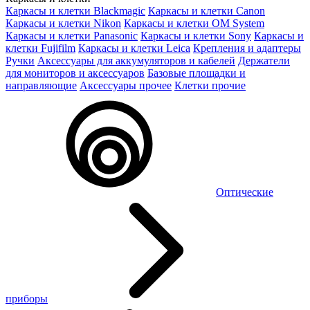
Каркасы и клетки Blackmagic
Каркасы и клетки Canon
Каркасы и клетки Nikon
Каркасы и клетки OM System
Каркасы и клетки Panasonic
Каркасы и клетки Sony
Каркасы и
клетки Fujifilm
Каркасы и клетки Leica
Крепления и адаптеры
Ручки
Аксессуары для аккумуляторов и кабелей
Держатели
для мониторов и аксессуаров
Базовые площадки и
направляющие
Аксессуары прочее
Клетки прочие
Оптические
приборы