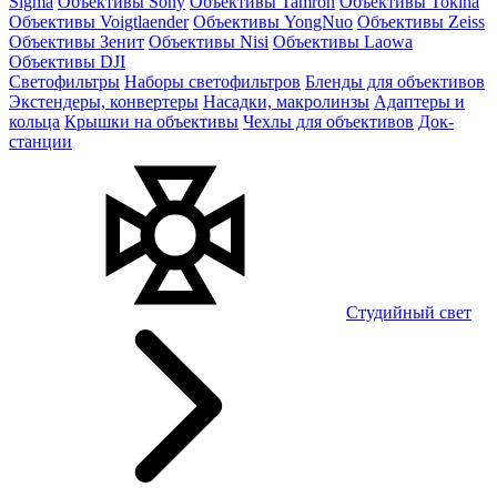
Sigma
Объективы Sony
Объективы Tamron
Объективы Tokina
Объективы Voigtlaender
Объективы YongNuo
Объективы Zeiss
Объективы Зенит
Объективы Nisi
Объективы Laowa
Объективы DJI
Светофильтры
Наборы светофильтров
Бленды для объективов
Экстендеры, конвертеры
Насадки, макролинзы
Адаптеры и
кольца
Крышки на объективы
Чехлы для объективов
Док-
станции
Студийный свет