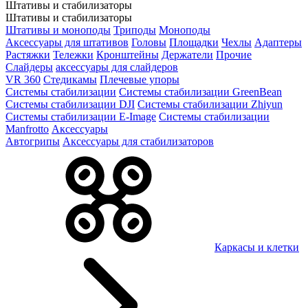
Штативы и стабилизаторы
Штативы и стабилизаторы
Штативы и моноподы
Триподы
Моноподы
Аксессуары для штативов
Головы
Площадки
Чехлы
Адаптеры
Растяжки
Тележки
Кронштейны
Держатели
Прочие
Слайдеры
аксессуары для слайдеров
VR 360
Стедикамы
Плечевые упоры
Системы стабилизации
Системы стабилизации GreenBean
Системы стабилизации DJI
Системы стабилизации Zhiyun
Системы стабилизации E-Image
Системы стабилизации
Manfrotto
Аксессуары
Автогрипы
Аксессуары для стабилизаторов
Каркасы и клетки