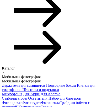
Каталог
>
Мобильная фотография
Мобильная фотография
Держатели для планшетов
Подводные боксы
Клетки для
смартфонов
Штативы и подставки
Микрофоны
Для Apple
Для Android
Стабилизаторы
Осветители
Набор для блогеров
Фотопрокат
Фотостудия
Фотошкола
Трейд-ин (обмен с
доплатой)
Комиссионка
Сервис