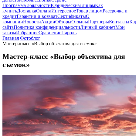
Программа лояльности
Юридическим лицам
Как
купить
Доставка
Оплата
Интересное
Товар лицом
Рассрочка и
кредит
Гарантии и возврат
Сертификаты
О
компании
Новости
Акции
Обзоры
Отзывы
Партнеры
Контакты
Ка
сайта
Политика конфиденциальности
Личный кабинет
Мои
заказы
Избранное
Сравнение
Пароль
Главная
Фотоблог
Мастер-класс «Выбор объектива для съемок»
Мастер-класс «Выбор объектива для
съемок»