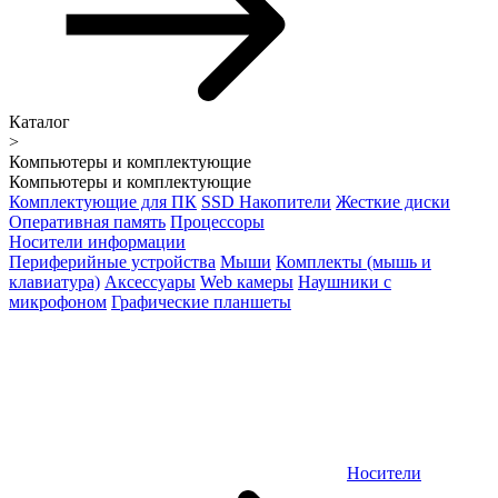
Каталог
>
Компьютеры и комплектующие
Компьютеры и комплектующие
Комплектующие для ПК
SSD Накопители
Жесткие диски
Оперативная память
Процессоры
Носители информации
Периферийные устройства
Мыши
Комплекты (мышь и
клавиатура)
Аксессуары
Web камеры
Наушники с
микрофоном
Графические планшеты
Носители