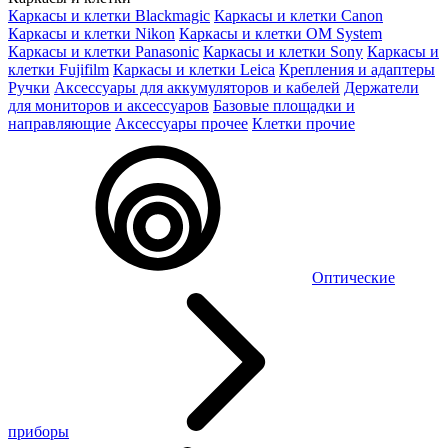
Каркасы и клетки Blackmagic
Каркасы и клетки Canon
Каркасы и клетки Nikon
Каркасы и клетки OM System
Каркасы и клетки Panasonic
Каркасы и клетки Sony
Каркасы и
клетки Fujifilm
Каркасы и клетки Leica
Крепления и адаптеры
Ручки
Аксессуары для аккумуляторов и кабелей
Держатели
для мониторов и аксессуаров
Базовые площадки и
направляющие
Аксессуары прочее
Клетки прочие
Оптические
приборы