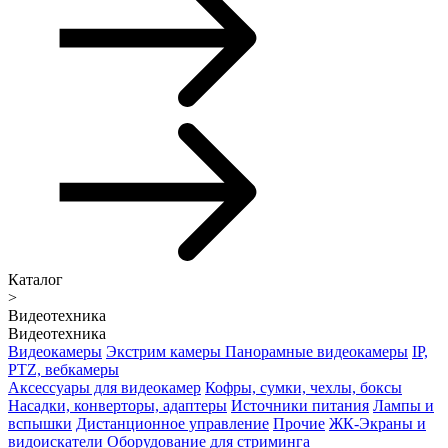
Каталог
>
Видеотехника
Видеотехника
Видеокамеры
Экстрим камеры
Панорамные видеокамеры
IP,
PTZ, вебкамеры
Аксессуары для видеокамер
Кофры, сумки, чехлы, боксы
Насадки, конверторы, адаптеры
Источники питания
Лампы и
вспышки
Дистанционное управление
Прочие
ЖК-Экраны и
видоискатели
Оборудование для стриминга