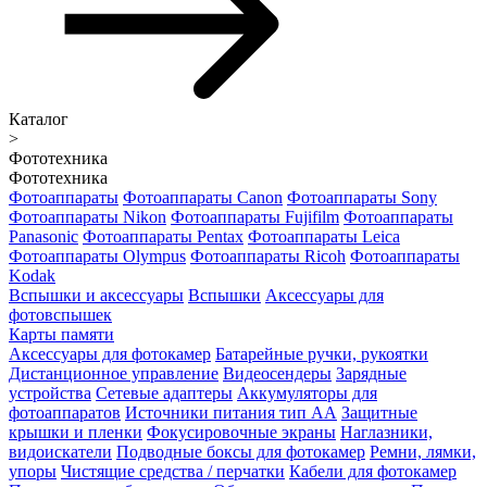
Каталог
>
Фототехника
Фототехника
Фотоаппараты
Фотоаппараты Canon
Фотоаппараты Sony
Фотоаппараты Nikon
Фотоаппараты Fujifilm
Фотоаппараты
Panasonic
Фотоаппараты Pentax
Фотоаппараты Leica
Фотоаппараты Olympus
Фотоаппараты Ricoh
Фотоаппараты
Kodak
Вспышки и аксессуары
Вспышки
Аксессуары для
фотовспышек
Карты памяти
Аксессуары для фотокамер
Батарейные ручки, рукоятки
Дистанционное управление
Видеосендеры
Зарядные
устройства
Сетевые адаптеры
Аккумуляторы для
фотоаппаратов
Источники питания тип АА
Защитные
крышки и пленки
Фокусировочные экраны
Наглазники,
видоискатели
Подводные боксы для фотокамер
Ремни, лямки,
упоры
Чистящие средства / перчатки
Кабели для фотокамер