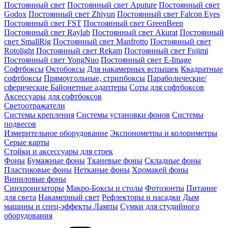
Постоянный свет
Постоянный свет Aputure
Постоянный свет
Godox
Постоянный свет Zhiyun
Постоянный свет Falcon Eyes
Постоянный свет FST
Постоянный свет GreenBeen
Постоянный свет Raylab
Постоянный свет Akurat
Постоянный
свет SmallRig
Постоянный свет Manfrotto
Постоянный свет
Rotolight
Постоянный свет Rekam
Постоянный свет Fujimi
Постоянный свет YongNuo
Постоянный свет E-Image
Софтбоксы
Октобоксы
Для накамерных вспышек
Квадратные
софтбоксы
Прямоугольные, стрипбоксы
Параболические/
сферические
Байонетныe адаптеры
Соты для софтбоксов
Аксессуары для софтбоксов
Светоотражатели
Системы крепления
Системы установки фонов
Системы
подвесов
Измерительное оборудование
Экспонометры и колориметры
Серые карты
Стойки и аксессуары для стоек
Фоны
Бумажные фоны
Тканевые фоны
Складные фоны
Пластиковые фоны
Нетканые фоны
Хромакей фоны
Виниловые фоны
Синхронизаторы
Макро-Боксы и столы
Фотозонты
Питание
для света
Накамерный свет
Рефлекторы и насадки
Дым
машины и спец-эффекты
Лампы
Сумки для студийного
оборудования