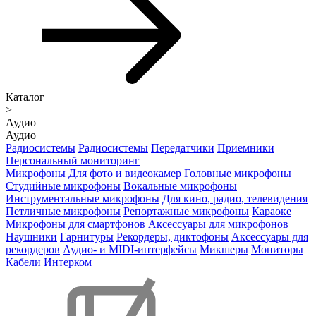
Каталог
>
Аудио
Аудио
Радиосистемы
Радиосистемы
Передатчики
Приемники
Персональный мониторинг
Микрофоны
Для фото и видеокамер
Головные микрофоны
Студийные микрофоны
Вокальные микрофоны
Инструментальные микрофоны
Для кино, радио, телевидения
Петличные микрофоны
Репортажные микрофоны
Караоке
Микрофоны для смартфонов
Аксессуары для микрофонов
Наушники
Гарнитуры
Рекордеры, диктофоны
Аксессуары для
рекордеров
Аудио- и MIDI-интерфейсы
Микшеры
Мониторы
Кабели
Интерком