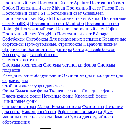
Постоянный свет
Постоянный свет Aputure
Постоянный свет
Godox
Постоянный свет Zhiyun
Постоянный свет Falcon Eyes
Постоянный свет FST
Постоянный свет GreenBeen
Постоянный свет Raylab
Постоянный свет Akurat
Постоянный
свет SmallRig
Постоянный свет Manfrotto
Постоянный свет
Rotolight
Постоянный свет Rekam
Постоянный свет Fujimi
Постоянный свет YongNuo
Постоянный свет E-Image
Софтбоксы
Октобоксы
Для накамерных вспышек
Квадратные
софтбоксы
Прямоугольные, стрипбоксы
Параболические/
сферические
Байонетныe адаптеры
Соты для софтбоксов
Аксессуары для софтбоксов
Светоотражатели
Системы крепления
Системы установки фонов
Системы
подвесов
Измерительное оборудование
Экспонометры и колориметры
Серые карты
Стойки и аксессуары для стоек
Фоны
Бумажные фоны
Тканевые фоны
Складные фоны
Пластиковые фоны
Нетканые фоны
Хромакей фоны
Виниловые фоны
Синхронизаторы
Макро-Боксы и столы
Фотозонты
Питание
для света
Накамерный свет
Рефлекторы и насадки
Дым
машины и спец-эффекты
Лампы
Сумки для студийного
оборудования