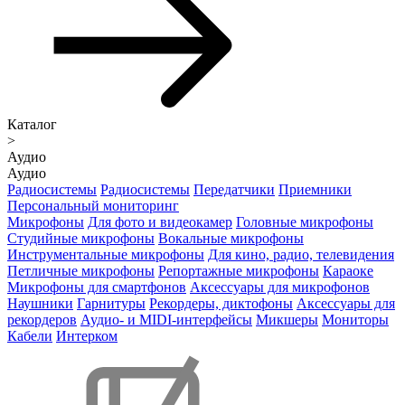
Каталог
>
Аудио
Аудио
Радиосистемы
Радиосистемы
Передатчики
Приемники
Персональный мониторинг
Микрофоны
Для фото и видеокамер
Головные микрофоны
Студийные микрофоны
Вокальные микрофоны
Инструментальные микрофоны
Для кино, радио, телевидения
Петличные микрофоны
Репортажные микрофоны
Караоке
Микрофоны для смартфонов
Аксессуары для микрофонов
Наушники
Гарнитуры
Рекордеры, диктофоны
Аксессуары для
рекордеров
Аудио- и MIDI-интерфейсы
Микшеры
Мониторы
Кабели
Интерком