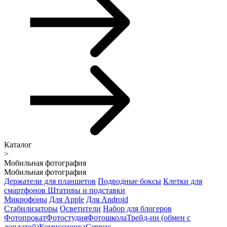
Каталог
>
Мобильная фотография
Мобильная фотография
Держатели для планшетов
Подводные боксы
Клетки для
смартфонов
Штативы и подставки
Микрофоны
Для Apple
Для Android
Стабилизаторы
Осветители
Набор для блогеров
Фотопрокат
Фотостудия
Фотошкола
Трейд-ин (обмен с
доплатой)
Комиссионка
Сервис