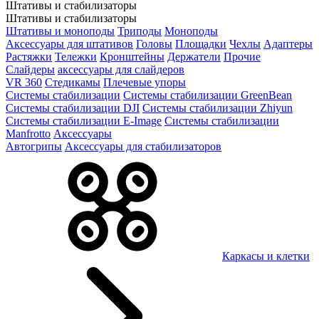
Штативы и стабилизаторы
Штативы и стабилизаторы
Штативы и моноподы
Триподы
Моноподы
Аксессуары для штативов
Головы
Площадки
Чехлы
Адаптеры
Растяжки
Тележки
Кронштейны
Держатели
Прочие
Слайдеры
аксессуары для слайдеров
VR 360
Стедикамы
Плечевые упоры
Системы стабилизации
Системы стабилизации GreenBean
Системы стабилизации DJI
Системы стабилизации Zhiyun
Системы стабилизации E-Image
Системы стабилизации
Manfrotto
Аксессуары
Автогрипы
Аксессуары для стабилизаторов
Каркасы и клетки