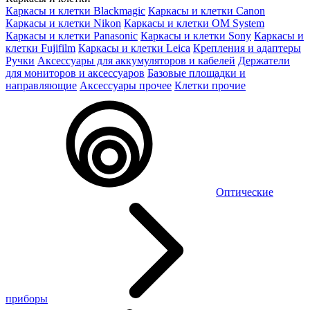
Каркасы и клетки Blackmagic
Каркасы и клетки Canon
Каркасы и клетки Nikon
Каркасы и клетки OM System
Каркасы и клетки Panasonic
Каркасы и клетки Sony
Каркасы и
клетки Fujifilm
Каркасы и клетки Leica
Крепления и адаптеры
Ручки
Аксессуары для аккумуляторов и кабелей
Держатели
для мониторов и аксессуаров
Базовые площадки и
направляющие
Аксессуары прочее
Клетки прочие
Оптические
приборы