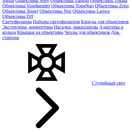
Sigma
Объективы Sony
Объективы Tamron
Объективы Tokina
Объективы Voigtlaender
Объективы YongNuo
Объективы Zeiss
Объективы Зенит
Объективы Nisi
Объективы Laowa
Объективы DJI
Светофильтры
Наборы светофильтров
Бленды для объективов
Экстендеры, конвертеры
Насадки, макролинзы
Адаптеры и
кольца
Крышки на объективы
Чехлы для объективов
Док-
станции
Студийный свет