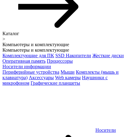
Каталог
>
Компьютеры и комплектующие
Компьютеры и комплектующие
Комплектующие для ПК
SSD Накопители
Жесткие диски
Оперативная память
Процессоры
Носители информации
Периферийные устройства
Мыши
Комплекты (мышь и
клавиатура)
Аксессуары
Web камеры
Наушники с
микрофоном
Графические планшеты
Носители