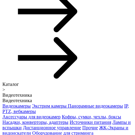
Каталог
>
Видеотехника
Видеотехника
Видеокамеры
Экстрим камеры
Панорамные видеокамеры
IP,
PTZ, вебкамеры
Аксессуары для видеокамер
Кофры, сумки, чехлы, боксы
Насадки, конверторы, адаптеры
Источники питания
Лампы и
вспышки
Дистанционное управление
Прочие
ЖК-Экраны и
видоискатели
Оборудование для стриминга