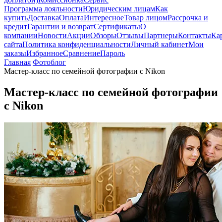
Программа лояльности
Юридическим лицам
Как
купить
Доставка
Оплата
Интересное
Товар лицом
Рассрочка и
кредит
Гарантии и возврат
Сертификаты
О
компании
Новости
Акции
Обзоры
Отзывы
Партнеры
Контакты
Ка
сайта
Политика конфиденциальности
Личный кабинет
Мои
заказы
Избранное
Сравнение
Пароль
Главная
Фотоблог
Мастер-класс по семейной фотографии с Nikon
Мастер-класс по семейной фотографии
с Nikon