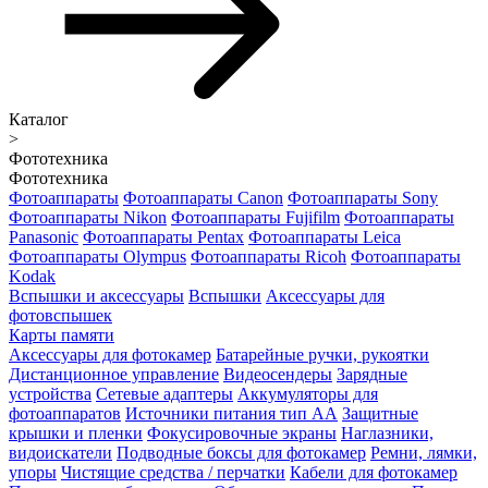
Каталог
>
Фототехника
Фототехника
Фотоаппараты
Фотоаппараты Canon
Фотоаппараты Sony
Фотоаппараты Nikon
Фотоаппараты Fujifilm
Фотоаппараты
Panasonic
Фотоаппараты Pentax
Фотоаппараты Leica
Фотоаппараты Olympus
Фотоаппараты Ricoh
Фотоаппараты
Kodak
Вспышки и аксессуары
Вспышки
Аксессуары для
фотовспышек
Карты памяти
Аксессуары для фотокамер
Батарейные ручки, рукоятки
Дистанционное управление
Видеосендеры
Зарядные
устройства
Сетевые адаптеры
Аккумуляторы для
фотоаппаратов
Источники питания тип АА
Защитные
крышки и пленки
Фокусировочные экраны
Наглазники,
видоискатели
Подводные боксы для фотокамер
Ремни, лямки,
упоры
Чистящие средства / перчатки
Кабели для фотокамер