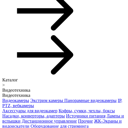
Каталог
>
Видеотехника
Видеотехника
Видеокамеры
Экстрим камеры
Панорамные видеокамеры
IP,
PTZ, вебкамеры
Аксессуары для видеокамер
Кофры, сумки, чехлы, боксы
Насадки, конверторы, адаптеры
Источники питания
Лампы и
вспышки
Дистанционное управление
Прочие
ЖК-Экраны и
видоискатели
Оборудование для стриминга