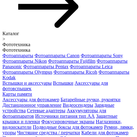
Каталог
>
Фототехника
Фототехника
Фотоаппараты
Фотоаппараты Canon
Фотоаппараты Sony
Фотоаппараты Nikon
Фотоаппараты Fujifilm
Фотоаппараты
Panasonic
Фотоаппараты Pentax
Фотоаппараты Leica
Фотоаппараты Olympus
Фотоаппараты Ricoh
Фотоаппараты
Kodak
Вспышки и аксессуары
Вспышки
Аксессуары для
фотовспышек
Карты памяти
Аксессуары для фотокамер
Батарейные ручки, рукоятки
Дистанционное управление
Видеосендеры
Зарядные
устройства
Сетевые адаптеры
Аккумуляторы для
фотоаппаратов
Источники питания тип АА
Защитные
крышки и пленки
Фокусировочные экраны
Наглазники,
видоискатели
Подводные боксы для фотокамер
Ремни, лямки,
упоры
Чистящие средства / перчатки
Кабели для фотокамер