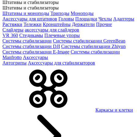
Штативы и стабилизаторы
Штативы и стабилизаторы
Штативы и моноподы
Триподы
Моноподы
Аксессуары для штативов
Головы
Площадки
Чехлы
Адаптеры
Растяжки
Тележки
Кронштейны
Держатели
Прочие
Слайдеры
аксессуары для слайдеров
VR 360
Стедикамы
Плечевые упоры
Системы стабилизации
Системы стабилизации GreenBean
Системы стабилизации DJI
Системы стабилизации Zhiyun
Системы стабилизации E-Image
Системы стабилизации
Manfrotto
Аксессуары
Автогрипы
Аксессуары для стабилизаторов
Каркасы и клетки