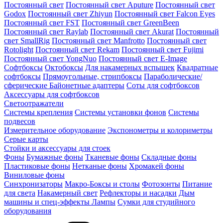
Постоянный свет
Постоянный свет Aputure
Постоянный свет
Godox
Постоянный свет Zhiyun
Постоянный свет Falcon Eyes
Постоянный свет FST
Постоянный свет GreenBeen
Постоянный свет Raylab
Постоянный свет Akurat
Постоянный
свет SmallRig
Постоянный свет Manfrotto
Постоянный свет
Rotolight
Постоянный свет Rekam
Постоянный свет Fujimi
Постоянный свет YongNuo
Постоянный свет E-Image
Софтбоксы
Октобоксы
Для накамерных вспышек
Квадратные
софтбоксы
Прямоугольные, стрипбоксы
Параболические/
сферические
Байонетныe адаптеры
Соты для софтбоксов
Аксессуары для софтбоксов
Светоотражатели
Системы крепления
Системы установки фонов
Системы
подвесов
Измерительное оборудование
Экспонометры и колориметры
Серые карты
Стойки и аксессуары для стоек
Фоны
Бумажные фоны
Тканевые фоны
Складные фоны
Пластиковые фоны
Нетканые фоны
Хромакей фоны
Виниловые фоны
Синхронизаторы
Макро-Боксы и столы
Фотозонты
Питание
для света
Накамерный свет
Рефлекторы и насадки
Дым
машины и спец-эффекты
Лампы
Сумки для студийного
оборудования