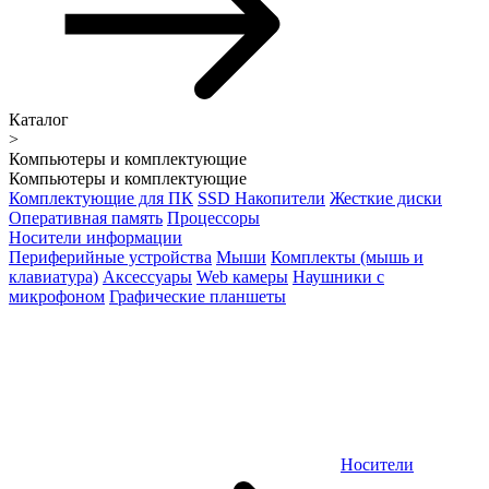
Каталог
>
Компьютеры и комплектующие
Компьютеры и комплектующие
Комплектующие для ПК
SSD Накопители
Жесткие диски
Оперативная память
Процессоры
Носители информации
Периферийные устройства
Мыши
Комплекты (мышь и
клавиатура)
Аксессуары
Web камеры
Наушники с
микрофоном
Графические планшеты
Носители