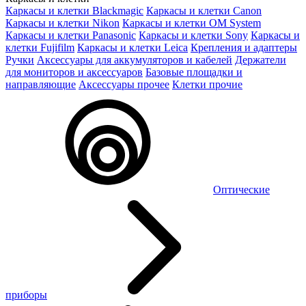
Каркасы и клетки Blackmagic
Каркасы и клетки Canon
Каркасы и клетки Nikon
Каркасы и клетки OM System
Каркасы и клетки Panasonic
Каркасы и клетки Sony
Каркасы и
клетки Fujifilm
Каркасы и клетки Leica
Крепления и адаптеры
Ручки
Аксессуары для аккумуляторов и кабелей
Держатели
для мониторов и аксессуаров
Базовые площадки и
направляющие
Аксессуары прочее
Клетки прочие
Оптические
приборы