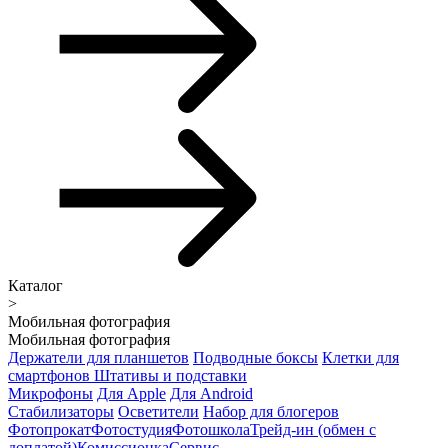
Каталог
>
Мобильная фотография
Мобильная фотография
Держатели для планшетов
Подводные боксы
Клетки для
смартфонов
Штативы и подставки
Микрофоны
Для Apple
Для Android
Стабилизаторы
Осветители
Набор для блогеров
Фотопрокат
Фотостудия
Фотошкола
Трейд-ин (обмен с
доплатой)
Комиссионка
Сервис