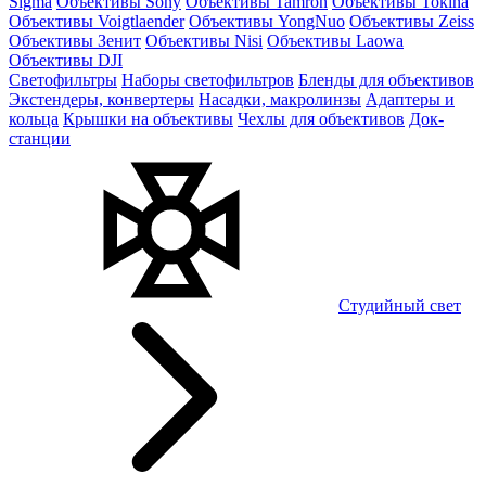
Sigma
Объективы Sony
Объективы Tamron
Объективы Tokina
Объективы Voigtlaender
Объективы YongNuo
Объективы Zeiss
Объективы Зенит
Объективы Nisi
Объективы Laowa
Объективы DJI
Светофильтры
Наборы светофильтров
Бленды для объективов
Экстендеры, конвертеры
Насадки, макролинзы
Адаптеры и
кольца
Крышки на объективы
Чехлы для объективов
Док-
станции
Студийный свет