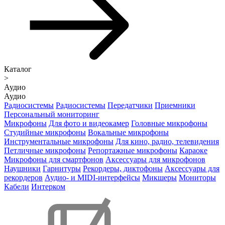
Каталог
>
Аудио
Аудио
Радиосистемы
Радиосистемы
Передатчики
Приемники
Персональный мониторинг
Микрофоны
Для фото и видеокамер
Головные микрофоны
Студийные микрофоны
Вокальные микрофоны
Инструментальные микрофоны
Для кино, радио, телевидения
Петличные микрофоны
Репортажные микрофоны
Караоке
Микрофоны для смартфонов
Аксессуары для микрофонов
Наушники
Гарнитуры
Рекордеры, диктофоны
Аксессуары для
рекордеров
Аудио- и MIDI-интерфейсы
Микшеры
Мониторы
Кабели
Интерком