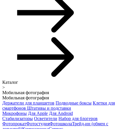
Каталог
>
Мобильная фотография
Мобильная фотография
Держатели для планшетов
Подводные боксы
Клетки для
смартфонов
Штативы и подставки
Микрофоны
Для Apple
Для Android
Стабилизаторы
Осветители
Набор для блогеров
Фотопрокат
Фотостудия
Фотошкола
Трейд-ин (обмен с
доплатой)
Комиссионка
Сервис