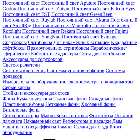
Постоянный свет
Постоянный свет Aputure
Постоянный свет
Godox
Постоянный свет Zhiyun
Постоянный свет Falcon Eyes
Постоянный свет FST
Постоянный свет GreenBeen
Постоянный свет Raylab
Постоянный свет Akurat
Постоянный
свет SmallRig
Постоянный свет Manfrotto
Постоянный свет
Rotolight
Постоянный свет Rekam
Постоянный свет Fujimi
Постоянный свет YongNuo
Постоянный свет E-Image
Софтбоксы
Октобоксы
Для накамерных вспышек
Квадратные
софтбоксы
Прямоугольные, стрипбоксы
Параболические/
сферические
Байонетныe адаптеры
Соты для софтбоксов
Аксессуары для софтбоксов
Светоотражатели
Системы крепления
Системы установки фонов
Системы
подвесов
Измерительное оборудование
Экспонометры и колориметры
Серые карты
Стойки и аксессуары для стоек
Фоны
Бумажные фоны
Тканевые фоны
Складные фоны
Пластиковые фоны
Нетканые фоны
Хромакей фоны
Виниловые фоны
Синхронизаторы
Макро-Боксы и столы
Фотозонты
Питание
для света
Накамерный свет
Рефлекторы и насадки
Дым
машины и спец-эффекты
Лампы
Сумки для студийного
оборудования