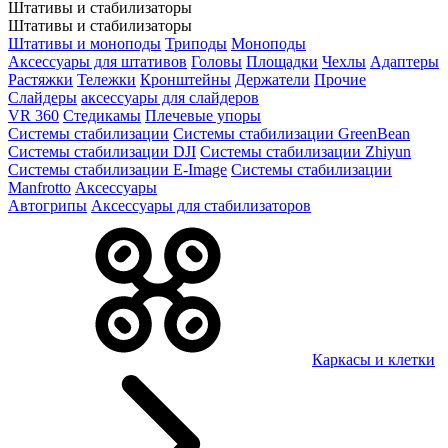
Штативы и стабилизаторы
Штативы и стабилизаторы
Штативы и моноподы
Триподы
Моноподы
Аксессуары для штативов
Головы
Площадки
Чехлы
Адаптеры
Растяжки
Тележки
Кронштейны
Держатели
Прочие
Слайдеры
аксессуары для слайдеров
VR 360
Стедикамы
Плечевые упоры
Системы стабилизации
Системы стабилизации GreenBean
Системы стабилизации DJI
Системы стабилизации Zhiyun
Системы стабилизации E-Image
Системы стабилизации
Manfrotto
Аксессуары
Автогрипы
Аксессуары для стабилизаторов
Каркасы и клетки