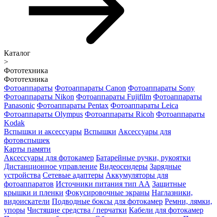
Каталог
>
Фототехника
Фототехника
Фотоаппараты
Фотоаппараты Canon
Фотоаппараты Sony
Фотоаппараты Nikon
Фотоаппараты Fujifilm
Фотоаппараты
Panasonic
Фотоаппараты Pentax
Фотоаппараты Leica
Фотоаппараты Olympus
Фотоаппараты Ricoh
Фотоаппараты
Kodak
Вспышки и аксессуары
Вспышки
Аксессуары для
фотовспышек
Карты памяти
Аксессуары для фотокамер
Батарейные ручки, рукоятки
Дистанционное управление
Видеосендеры
Зарядные
устройства
Сетевые адаптеры
Аккумуляторы для
фотоаппаратов
Источники питания тип АА
Защитные
крышки и пленки
Фокусировочные экраны
Наглазники,
видоискатели
Подводные боксы для фотокамер
Ремни, лямки,
упоры
Чистящие средства / перчатки
Кабели для фотокамер