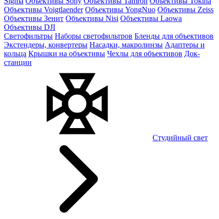
Sigma
Объективы Sony
Объективы Tamron
Объективы Tokina
Объективы Voigtlaender
Объективы YongNuo
Объективы Zeiss
Объективы Зенит
Объективы Nisi
Объективы Laowa
Объективы DJI
Светофильтры
Наборы светофильтров
Бленды для объективов
Экстендеры, конвертеры
Насадки, макролинзы
Адаптеры и
кольца
Крышки на объективы
Чехлы для объективов
Док-
станции
Студийный свет