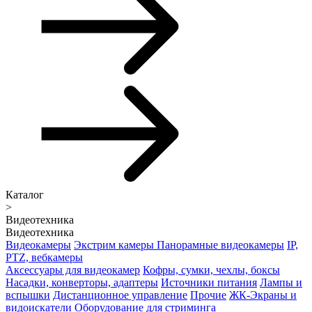
Каталог
>
Видеотехника
Видеотехника
Видеокамеры
Экстрим камеры
Панорамные видеокамеры
IP,
PTZ, вебкамеры
Аксессуары для видеокамер
Кофры, сумки, чехлы, боксы
Насадки, конверторы, адаптеры
Источники питания
Лампы и
вспышки
Дистанционное управление
Прочие
ЖК-Экраны и
видоискатели
Оборудование для стриминга