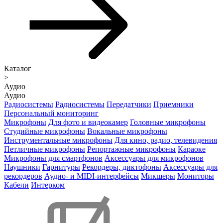
Каталог
>
Аудио
Аудио
Радиосистемы
Радиосистемы
Передатчики
Приемники
Персональный мониторинг
Микрофоны
Для фото и видеокамер
Головные микрофоны
Студийные микрофоны
Вокальные микрофоны
Инструментальные микрофоны
Для кино, радио, телевидения
Петличные микрофоны
Репортажные микрофоны
Караоке
Микрофоны для смартфонов
Аксессуары для микрофонов
Наушники
Гарнитуры
Рекордеры, диктофоны
Аксессуары для
рекордеров
Аудио- и MIDI-интерфейсы
Микшеры
Мониторы
Кабели
Интерком