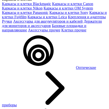
Каркасы и клетки Blackmagic
Каркасы и клетки Canon
Каркасы и клетки Nikon
Каркасы и клетки OM System
Каркасы и клетки Panasonic
Каркасы и клетки Sony
Каркасы и
клетки Fujifilm
Каркасы и клетки Leica
Крепления и адаптеры
Ручки
Аксессуары для аккумуляторов и кабелей
Держатели
для мониторов и аксессуаров
Базовые площадки и
направляющие
Аксессуары прочее
Клетки прочие
Оптические
приборы