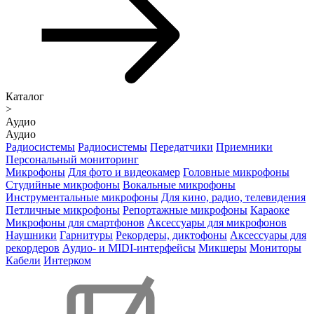
Каталог
>
Аудио
Аудио
Радиосистемы
Радиосистемы
Передатчики
Приемники
Персональный мониторинг
Микрофоны
Для фото и видеокамер
Головные микрофоны
Студийные микрофоны
Вокальные микрофоны
Инструментальные микрофоны
Для кино, радио, телевидения
Петличные микрофоны
Репортажные микрофоны
Караоке
Микрофоны для смартфонов
Аксессуары для микрофонов
Наушники
Гарнитуры
Рекордеры, диктофоны
Аксессуары для
рекордеров
Аудио- и MIDI-интерфейсы
Микшеры
Мониторы
Кабели
Интерком