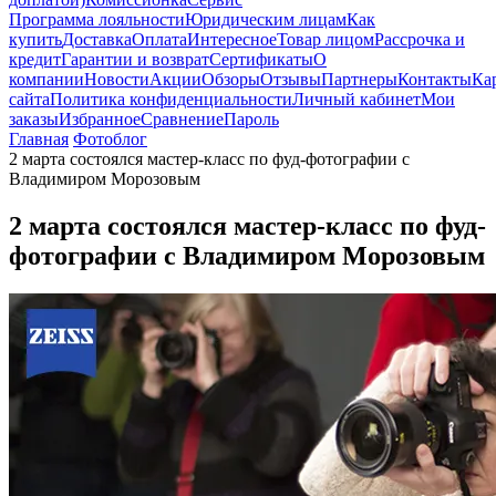
Программа лояльности
Юридическим лицам
Как
купить
Доставка
Оплата
Интересное
Товар лицом
Рассрочка и
кредит
Гарантии и возврат
Сертификаты
О
компании
Новости
Акции
Обзоры
Отзывы
Партнеры
Контакты
Ка
сайта
Политика конфиденциальности
Личный кабинет
Мои
заказы
Избранное
Сравнение
Пароль
Главная
Фотоблог
2 марта состоялся мастер-класс по фуд-фотографии с
Владимиром Морозовым
2 марта состоялся мастер-класс по фуд-
фотографии с Владимиром Морозовым