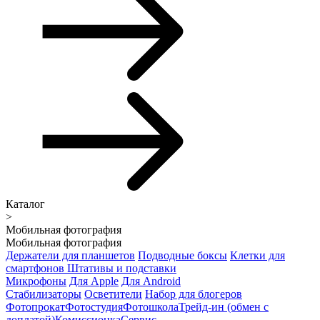
Каталог
>
Мобильная фотография
Мобильная фотография
Держатели для планшетов
Подводные боксы
Клетки для
смартфонов
Штативы и подставки
Микрофоны
Для Apple
Для Android
Стабилизаторы
Осветители
Набор для блогеров
Фотопрокат
Фотостудия
Фотошкола
Трейд-ин (обмен с
доплатой)
Комиссионка
Сервис