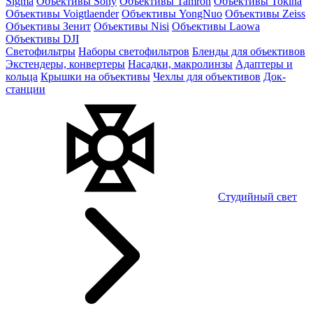
Sigma
Объективы Sony
Объективы Tamron
Объективы Tokina
Объективы Voigtlaender
Объективы YongNuo
Объективы Zeiss
Объективы Зенит
Объективы Nisi
Объективы Laowa
Объективы DJI
Светофильтры
Наборы светофильтров
Бленды для объективов
Экстендеры, конвертеры
Насадки, макролинзы
Адаптеры и
кольца
Крышки на объективы
Чехлы для объективов
Док-
станции
Студийный свет