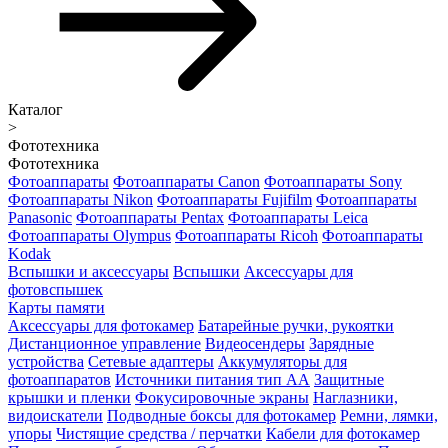
Каталог
>
Фототехника
Фототехника
Фотоаппараты
Фотоаппараты Canon
Фотоаппараты Sony
Фотоаппараты Nikon
Фотоаппараты Fujifilm
Фотоаппараты
Panasonic
Фотоаппараты Pentax
Фотоаппараты Leica
Фотоаппараты Olympus
Фотоаппараты Ricoh
Фотоаппараты
Kodak
Вспышки и аксессуары
Вспышки
Аксессуары для
фотовспышек
Карты памяти
Аксессуары для фотокамер
Батарейные ручки, рукоятки
Дистанционное управление
Видеосендеры
Зарядные
устройства
Сетевые адаптеры
Аккумуляторы для
фотоаппаратов
Источники питания тип АА
Защитные
крышки и пленки
Фокусировочные экраны
Наглазники,
видоискатели
Подводные боксы для фотокамер
Ремни, лямки,
упоры
Чистящие средства / перчатки
Кабели для фотокамер