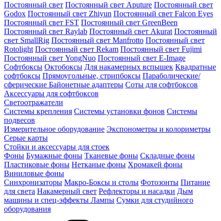
Постоянный свет
Постоянный свет Aputure
Постоянный свет
Godox
Постоянный свет Zhiyun
Постоянный свет Falcon Eyes
Постоянный свет FST
Постоянный свет GreenBeen
Постоянный свет Raylab
Постоянный свет Akurat
Постоянный
свет SmallRig
Постоянный свет Manfrotto
Постоянный свет
Rotolight
Постоянный свет Rekam
Постоянный свет Fujimi
Постоянный свет YongNuo
Постоянный свет E-Image
Софтбоксы
Октобоксы
Для накамерных вспышек
Квадратные
софтбоксы
Прямоугольные, стрипбоксы
Параболические/
сферические
Байонетныe адаптеры
Соты для софтбоксов
Аксессуары для софтбоксов
Светоотражатели
Системы крепления
Системы установки фонов
Системы
подвесов
Измерительное оборудование
Экспонометры и колориметры
Серые карты
Стойки и аксессуары для стоек
Фоны
Бумажные фоны
Тканевые фоны
Складные фоны
Пластиковые фоны
Нетканые фоны
Хромакей фоны
Виниловые фоны
Синхронизаторы
Макро-Боксы и столы
Фотозонты
Питание
для света
Накамерный свет
Рефлекторы и насадки
Дым
машины и спец-эффекты
Лампы
Сумки для студийного
оборудования