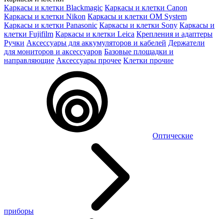
Каркасы и клетки Blackmagic
Каркасы и клетки Canon
Каркасы и клетки Nikon
Каркасы и клетки OM System
Каркасы и клетки Panasonic
Каркасы и клетки Sony
Каркасы и
клетки Fujifilm
Каркасы и клетки Leica
Крепления и адаптеры
Ручки
Аксессуары для аккумуляторов и кабелей
Держатели
для мониторов и аксессуаров
Базовые площадки и
направляющие
Аксессуары прочее
Клетки прочие
Оптические
приборы