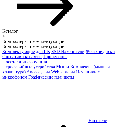
Каталог
>
Компьютеры и комплектующие
Компьютеры и комплектующие
Комплектующие для ПК
SSD Накопители
Жесткие диски
Оперативная память
Процессоры
Носители информации
Периферийные устройства
Мыши
Комплекты (мышь и
клавиатура)
Аксессуары
Web камеры
Наушники с
микрофоном
Графические планшеты
Носители