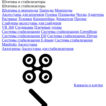
Штативы и стабилизаторы
Штативы и стабилизаторы
Штативы и моноподы
Триподы
Моноподы
Аксессуары для штативов
Головы
Площадки
Чехлы
Адаптеры
Растяжки
Тележки
Кронштейны
Держатели
Прочие
Слайдеры
аксессуары для слайдеров
VR 360
Стедикамы
Плечевые упоры
Системы стабилизации
Системы стабилизации GreenBean
Системы стабилизации DJI
Системы стабилизации Zhiyun
Системы стабилизации E-Image
Системы стабилизации
Manfrotto
Аксессуары
Автогрипы
Аксессуары для стабилизаторов
Каркасы и клетки