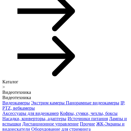
Каталог
>
Видеотехника
Видеотехника
Видеокамеры
Экстрим камеры
Панорамные видеокамеры
IP,
PTZ, вебкамеры
Аксессуары для видеокамер
Кофры, сумки, чехлы, боксы
Насадки, конверторы, адаптеры
Источники питания
Лампы и
вспышки
Дистанционное управление
Прочие
ЖК-Экраны и
видоискатели
Оборудование для стриминга