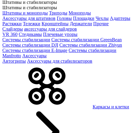
Штативы и стабилизаторы
Штативы и стабилизаторы
Штативы и моноподы
Триподы
Моноподы
Аксессуары для штативов
Головы
Площадки
Чехлы
Адаптеры
Растяжки
Тележки
Кронштейны
Держатели
Прочие
Слайдеры
аксессуары для слайдеров
VR 360
Стедикамы
Плечевые упоры
Системы стабилизации
Системы стабилизации GreenBean
Системы стабилизации DJI
Системы стабилизации Zhiyun
Системы стабилизации E-Image
Системы стабилизации
Manfrotto
Аксессуары
Автогрипы
Аксессуары для стабилизаторов
Каркасы и клетки