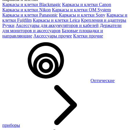
Каркасы и клетки Blackmagic
Каркасы и клетки Canon
Каркасы и клетки Nikon
Каркасы и клетки OM System
Каркасы и клетки Panasonic
Каркасы и клетки Sony
Каркасы и
клетки Fujifilm
Каркасы и клетки Leica
Крепления и адаптеры
Ручки
Аксессуары для аккумуляторов и кабелей
Держатели
для мониторов и аксессуаров
Базовые площадки и
направляющие
Аксессуары прочее
Клетки прочие
Оптические
приборы