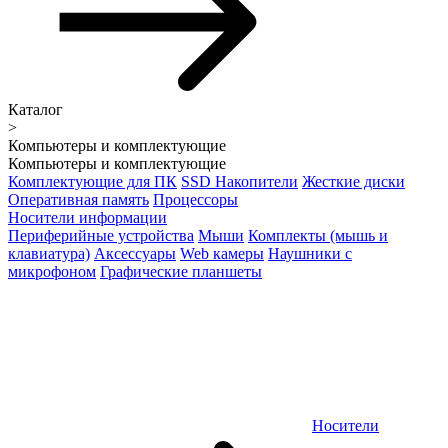
Каталог
>
Компьютеры и комплектующие
Компьютеры и комплектующие
Комплектующие для ПК
SSD Накопители
Жесткие диски
Оперативная память
Процессоры
Носители информации
Периферийные устройства
Мыши
Комплекты (мышь и
клавиатура)
Аксессуары
Web камеры
Наушники с
микрофоном
Графические планшеты
Носители