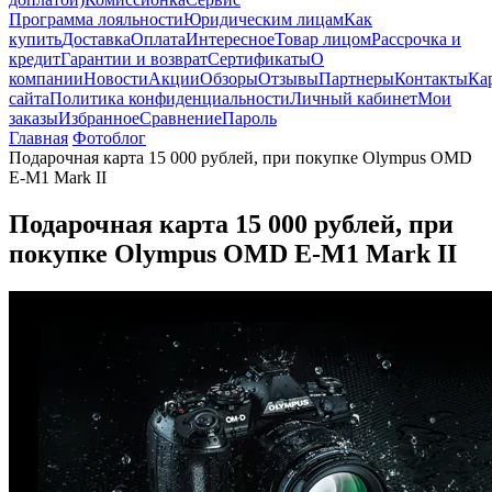
Программа лояльности
Юридическим лицам
Как
купить
Доставка
Оплата
Интересное
Товар лицом
Рассрочка и
кредит
Гарантии и возврат
Сертификаты
О
компании
Новости
Акции
Обзоры
Отзывы
Партнеры
Контакты
Ка
сайта
Политика конфиденциальности
Личный кабинет
Мои
заказы
Избранное
Сравнение
Пароль
Главная
Фотоблог
Подарочная карта 15 000 рублей, при покупке Olympus OMD
E-M1 Mark II
Подарочная карта 15 000 рублей, при
покупке Olympus OMD E-M1 Mark II