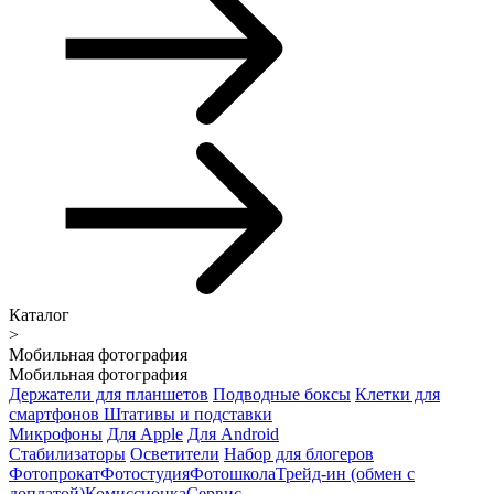
Каталог
>
Мобильная фотография
Мобильная фотография
Держатели для планшетов
Подводные боксы
Клетки для
смартфонов
Штативы и подставки
Микрофоны
Для Apple
Для Android
Стабилизаторы
Осветители
Набор для блогеров
Фотопрокат
Фотостудия
Фотошкола
Трейд-ин (обмен с
доплатой)
Комиссионка
Сервис