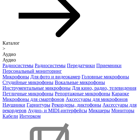
Каталог
>
Аудио
Аудио
Радиосистемы
Радиосистемы
Передатчики
Приемники
Персональный мониторинг
Микрофоны
Для фото и видеокамер
Головные микрофоны
Студийные микрофоны
Вокальные микрофоны
Инструментальные микрофоны
Для кино, радио, телевидения
Петличные микрофоны
Репортажные микрофоны
Караоке
Микрофоны для смартфонов
Аксессуары для микрофонов
Наушники
Гарнитуры
Рекордеры, диктофоны
Аксессуары для
рекордеров
Аудио- и MIDI-интерфейсы
Микшеры
Мониторы
Кабели
Интерком