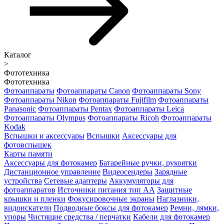
Каталог
>
Фототехника
Фототехника
Фотоаппараты
Фотоаппараты Canon
Фотоаппараты Sony
Фотоаппараты Nikon
Фотоаппараты Fujifilm
Фотоаппараты
Panasonic
Фотоаппараты Pentax
Фотоаппараты Leica
Фотоаппараты Olympus
Фотоаппараты Ricoh
Фотоаппараты
Kodak
Вспышки и аксессуары
Вспышки
Аксессуары для
фотовспышек
Карты памяти
Аксессуары для фотокамер
Батарейные ручки, рукоятки
Дистанционное управление
Видеосендеры
Зарядные
устройства
Сетевые адаптеры
Аккумуляторы для
фотоаппаратов
Источники питания тип АА
Защитные
крышки и пленки
Фокусировочные экраны
Наглазники,
видоискатели
Подводные боксы для фотокамер
Ремни, лямки,
упоры
Чистящие средства / перчатки
Кабели для фотокамер