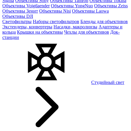
Sigma
Объективы Sony
Объективы Tamron
Объективы Tokina
Объективы Voigtlaender
Объективы YongNuo
Объективы Zeiss
Объективы Зенит
Объективы Nisi
Объективы Laowa
Объективы DJI
Светофильтры
Наборы светофильтров
Бленды для объективов
Экстендеры, конвертеры
Насадки, макролинзы
Адаптеры и
кольца
Крышки на объективы
Чехлы для объективов
Док-
станции
Студийный свет