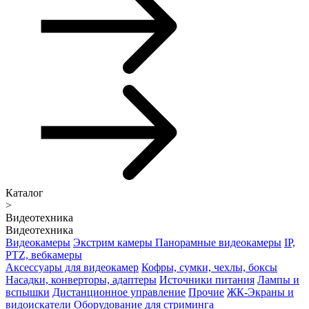
Каталог
>
Видеотехника
Видеотехника
Видеокамеры
Экстрим камеры
Панорамные видеокамеры
IP,
PTZ, вебкамеры
Аксессуары для видеокамер
Кофры, сумки, чехлы, боксы
Насадки, конверторы, адаптеры
Источники питания
Лампы и
вспышки
Дистанционное управление
Прочие
ЖК-Экраны и
видоискатели
Оборудование для стриминга