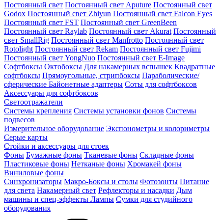
Постоянный свет
Постоянный свет Aputure
Постоянный свет
Godox
Постоянный свет Zhiyun
Постоянный свет Falcon Eyes
Постоянный свет FST
Постоянный свет GreenBeen
Постоянный свет Raylab
Постоянный свет Akurat
Постоянный
свет SmallRig
Постоянный свет Manfrotto
Постоянный свет
Rotolight
Постоянный свет Rekam
Постоянный свет Fujimi
Постоянный свет YongNuo
Постоянный свет E-Image
Софтбоксы
Октобоксы
Для накамерных вспышек
Квадратные
софтбоксы
Прямоугольные, стрипбоксы
Параболические/
сферические
Байонетныe адаптеры
Соты для софтбоксов
Аксессуары для софтбоксов
Светоотражатели
Системы крепления
Системы установки фонов
Системы
подвесов
Измерительное оборудование
Экспонометры и колориметры
Серые карты
Стойки и аксессуары для стоек
Фоны
Бумажные фоны
Тканевые фоны
Складные фоны
Пластиковые фоны
Нетканые фоны
Хромакей фоны
Виниловые фоны
Синхронизаторы
Макро-Боксы и столы
Фотозонты
Питание
для света
Накамерный свет
Рефлекторы и насадки
Дым
машины и спец-эффекты
Лампы
Сумки для студийного
оборудования