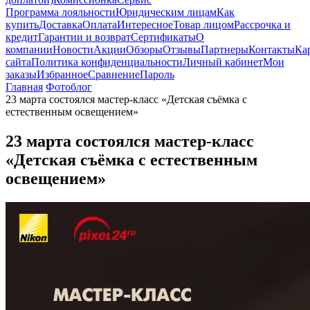
Программа лояльности
Юридическим лицам
Как
купить
Доставка
Оплата
Интересное
Товар лицом
Рассрочка и
кредит
Гарантии и возврат
Сертификаты
О
компании
Новости
Акции
Обзоры
Отзывы
Партнеры
Контакты
Ка
сайта
Политика конфиденциальности
Личный кабинет
Мои
заказы
Избранное
Сравнение
Пароль
Главная
Фотоблог
23 марта состоялся мастер-класс «Детская съёмка с
естественным освещением»
23 марта состоялся мастер-класс
«Детская съёмка с естественным
освещением»