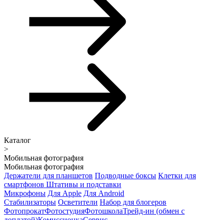
Каталог
>
Мобильная фотография
Мобильная фотография
Держатели для планшетов
Подводные боксы
Клетки для
смартфонов
Штативы и подставки
Микрофоны
Для Apple
Для Android
Стабилизаторы
Осветители
Набор для блогеров
Фотопрокат
Фотостудия
Фотошкола
Трейд-ин (обмен с
доплатой)
Комиссионка
Сервис