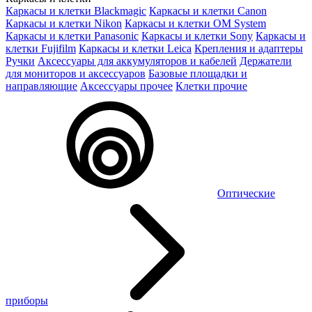
Каркасы и клетки Blackmagic
Каркасы и клетки Canon
Каркасы и клетки Nikon
Каркасы и клетки OM System
Каркасы и клетки Panasonic
Каркасы и клетки Sony
Каркасы и
клетки Fujifilm
Каркасы и клетки Leica
Крепления и адаптеры
Ручки
Аксессуары для аккумуляторов и кабелей
Держатели
для мониторов и аксессуаров
Базовые площадки и
направляющие
Аксессуары прочее
Клетки прочие
Оптические
приборы