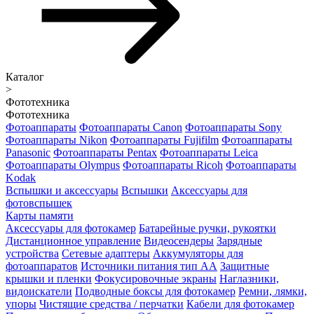
Каталог
>
Фототехника
Фототехника
Фотоаппараты
Фотоаппараты Canon
Фотоаппараты Sony
Фотоаппараты Nikon
Фотоаппараты Fujifilm
Фотоаппараты
Panasonic
Фотоаппараты Pentax
Фотоаппараты Leica
Фотоаппараты Olympus
Фотоаппараты Ricoh
Фотоаппараты
Kodak
Вспышки и аксессуары
Вспышки
Аксессуары для
фотовспышек
Карты памяти
Аксессуары для фотокамер
Батарейные ручки, рукоятки
Дистанционное управление
Видеосендеры
Зарядные
устройства
Сетевые адаптеры
Аккумуляторы для
фотоаппаратов
Источники питания тип АА
Защитные
крышки и пленки
Фокусировочные экраны
Наглазники,
видоискатели
Подводные боксы для фотокамер
Ремни, лямки,
упоры
Чистящие средства / перчатки
Кабели для фотокамер