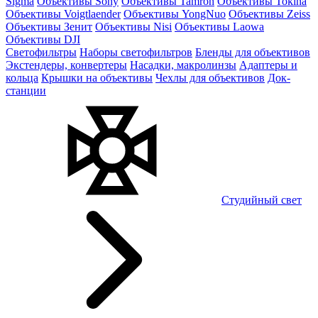
Sigma
Объективы Sony
Объективы Tamron
Объективы Tokina
Объективы Voigtlaender
Объективы YongNuo
Объективы Zeiss
Объективы Зенит
Объективы Nisi
Объективы Laowa
Объективы DJI
Светофильтры
Наборы светофильтров
Бленды для объективов
Экстендеры, конвертеры
Насадки, макролинзы
Адаптеры и
кольца
Крышки на объективы
Чехлы для объективов
Док-
станции
Студийный свет