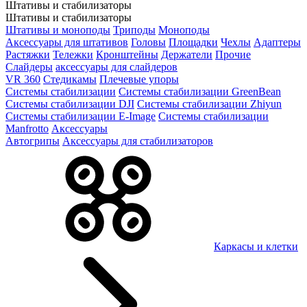
Штативы и стабилизаторы
Штативы и стабилизаторы
Штативы и моноподы
Триподы
Моноподы
Аксессуары для штативов
Головы
Площадки
Чехлы
Адаптеры
Растяжки
Тележки
Кронштейны
Держатели
Прочие
Слайдеры
аксессуары для слайдеров
VR 360
Стедикамы
Плечевые упоры
Системы стабилизации
Системы стабилизации GreenBean
Системы стабилизации DJI
Системы стабилизации Zhiyun
Системы стабилизации E-Image
Системы стабилизации
Manfrotto
Аксессуары
Автогрипы
Аксессуары для стабилизаторов
Каркасы и клетки