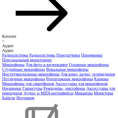
Каталог
>
Аудио
Аудио
Радиосистемы
Радиосистемы
Передатчики
Приемники
Персональный мониторинг
Микрофоны
Для фото и видеокамер
Головные микрофоны
Студийные микрофоны
Вокальные микрофоны
Инструментальные микрофоны
Для кино, радио, телевидения
Петличные микрофоны
Репортажные микрофоны
Караоке
Микрофоны для смартфонов
Аксессуары для микрофонов
Наушники
Гарнитуры
Рекордеры, диктофоны
Аксессуары для
рекордеров
Аудио- и MIDI-интерфейсы
Микшеры
Мониторы
Кабели
Интерком