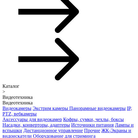
Каталог
>
Видеотехника
Видеотехника
Видеокамеры
Экстрим камеры
Панорамные видеокамеры
IP,
PTZ, вебкамеры
Аксессуары для видеокамер
Кофры, сумки, чехлы, боксы
Насадки, конверторы, адаптеры
Источники питания
Лампы и
вспышки
Дистанционное управление
Прочие
ЖК-Экраны и
видоискатели
Оборудование для стриминга