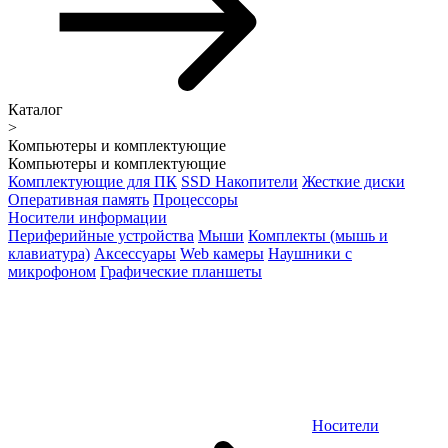
Каталог
>
Компьютеры и комплектующие
Компьютеры и комплектующие
Комплектующие для ПК
SSD Накопители
Жесткие диски
Оперативная память
Процессоры
Носители информации
Периферийные устройства
Мыши
Комплекты (мышь и
клавиатура)
Аксессуары
Web камеры
Наушники с
микрофоном
Графические планшеты
Носители