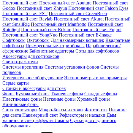
Постоянный свет
Постоянный свет Aputure
Постоянный свет
Godox
Постоянный свет Zhiyun
Постоянный свет Falcon Eyes
Постоянный свет FST
Постоянный свет GreenBeen
Постоянный свет Raylab
Постоянный свет Akurat
Постоянный
свет SmallRig
Постоянный свет Manfrotto
Постоянный свет
Rotolight
Постоянный свет Rekam
Постоянный свет Fujimi
Постоянный свет YongNuo
Постоянный свет E-Image
Софтбоксы
Октобоксы
Для накамерных вспышек
Квадратные
софтбоксы
Прямоугольные, стрипбоксы
Параболические/
сферические
Байонетныe адаптеры
Соты для софтбоксов
Аксессуары для софтбоксов
Светоотражатели
Системы крепления
Системы установки фонов
Системы
подвесов
Измерительное оборудование
Экспонометры и колориметры
Серые карты
Стойки и аксессуары для стоек
Фоны
Бумажные фоны
Тканевые фоны
Складные фоны
Пластиковые фоны
Нетканые фоны
Хромакей фоны
Виниловые фоны
Синхронизаторы
Макро-Боксы и столы
Фотозонты
Питание
для света
Накамерный свет
Рефлекторы и насадки
Дым
машины и спец-эффекты
Лампы
Сумки для студийного
оборудования