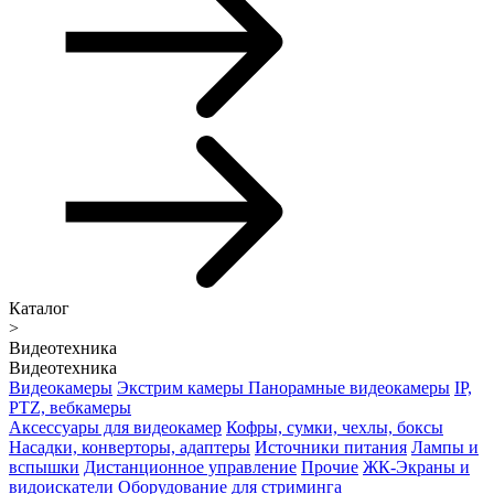
Каталог
>
Видеотехника
Видеотехника
Видеокамеры
Экстрим камеры
Панорамные видеокамеры
IP,
PTZ, вебкамеры
Аксессуары для видеокамер
Кофры, сумки, чехлы, боксы
Насадки, конверторы, адаптеры
Источники питания
Лампы и
вспышки
Дистанционное управление
Прочие
ЖК-Экраны и
видоискатели
Оборудование для стриминга