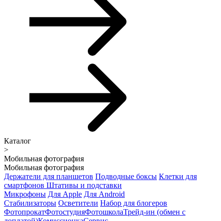
Каталог
>
Мобильная фотография
Мобильная фотография
Держатели для планшетов
Подводные боксы
Клетки для
смартфонов
Штативы и подставки
Микрофоны
Для Apple
Для Android
Стабилизаторы
Осветители
Набор для блогеров
Фотопрокат
Фотостудия
Фотошкола
Трейд-ин (обмен с
доплатой)
Комиссионка
Сервис