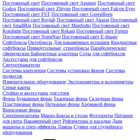
Постоянный свет
Постоянный свет Aputure
Постоянный свет
Godox
Постоянный свет Zhiyun
Постоянный свет Falcon Eyes
Постоянный свет FST
Постоянный свет GreenBeen
Постоянный свет Raylab
Постоянный свет Akurat
Постоянный
свет SmallRig
Постоянный свет Manfrotto
Постоянный свет
Rotolight
Постоянный свет Rekam
Постоянный свет Fujimi
Постоянный свет YongNuo
Постоянный свет E-Image
Софтбоксы
Октобоксы
Для накамерных вспышек
Квадратные
софтбоксы
Прямоугольные, стрипбоксы
Параболические/
сферические
Байонетныe адаптеры
Соты для софтбоксов
Аксессуары для софтбоксов
Светоотражатели
Системы крепления
Системы установки фонов
Системы
подвесов
Измерительное оборудование
Экспонометры и колориметры
Серые карты
Стойки и аксессуары для стоек
Фоны
Бумажные фоны
Тканевые фоны
Складные фоны
Пластиковые фоны
Нетканые фоны
Хромакей фоны
Виниловые фоны
Синхронизаторы
Макро-Боксы и столы
Фотозонты
Питание
для света
Накамерный свет
Рефлекторы и насадки
Дым
машины и спец-эффекты
Лампы
Сумки для студийного
оборудования