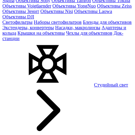
Sigma
Объективы Sony
Объективы Tamron
Объективы Tokina
Объективы Voigtlaender
Объективы YongNuo
Объективы Zeiss
Объективы Зенит
Объективы Nisi
Объективы Laowa
Объективы DJI
Светофильтры
Наборы светофильтров
Бленды для объективов
Экстендеры, конвертеры
Насадки, макролинзы
Адаптеры и
кольца
Крышки на объективы
Чехлы для объективов
Док-
станции
Студийный свет