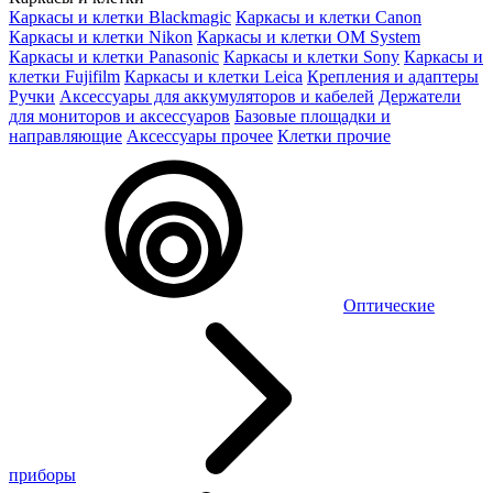
Каркасы и клетки Blackmagic
Каркасы и клетки Canon
Каркасы и клетки Nikon
Каркасы и клетки OM System
Каркасы и клетки Panasonic
Каркасы и клетки Sony
Каркасы и
клетки Fujifilm
Каркасы и клетки Leica
Крепления и адаптеры
Ручки
Аксессуары для аккумуляторов и кабелей
Держатели
для мониторов и аксессуаров
Базовые площадки и
направляющие
Аксессуары прочее
Клетки прочие
Оптические
приборы