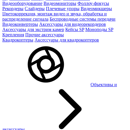
Видеооборудование
Видеомониторы
Фоллоу-фокусы
Рекордеры
Слайдеры
Плечевые упоры
Видеомикшеры
Цветокоррекция, монтаж видео и звука, обработка и
распределение сигнала
Беспроводные системы передачи
Видеоконвертеры
Аксессуары для видеорекордеров
Аксессуары для экстрим камер
Кейсы SP
Моноподы SP
Крепления
Прочие аксессуары
Квадрокоптеры
Аксессуары для квадрокоптеров
Объективы и
аксессуары