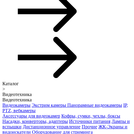
Каталог
>
Видеотехника
Видеотехника
Видеокамеры
Экстрим камеры
Панорамные видеокамеры
IP,
PTZ, вебкамеры
Аксессуары для видеокамер
Кофры, сумки, чехлы, боксы
Насадки, конверторы, адаптеры
Источники питания
Лампы и
вспышки
Дистанционное управление
Прочие
ЖК-Экраны и
видоискатели
Оборудование для стриминга