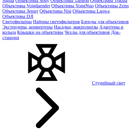
Sigma
Объективы Sony
Объективы Tamron
Объективы Tokina
Объективы Voigtlaender
Объективы YongNuo
Объективы Zeiss
Объективы Зенит
Объективы Nisi
Объективы Laowa
Объективы DJI
Светофильтры
Наборы светофильтров
Бленды для объективов
Экстендеры, конвертеры
Насадки, макролинзы
Адаптеры и
кольца
Крышки на объективы
Чехлы для объективов
Док-
станции
Студийный свет