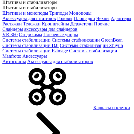
Штативы и стабилизаторы
Штативы и стабилизаторы
Штативы и моноподы
Триподы
Моноподы
Аксессуары для штативов
Головы
Площадки
Чехлы
Адаптеры
Растяжки
Тележки
Кронштейны
Держатели
Прочие
Слайдеры
аксессуары для слайдеров
VR 360
Стедикамы
Плечевые упоры
Системы стабилизации
Системы стабилизации GreenBean
Системы стабилизации DJI
Системы стабилизации Zhiyun
Системы стабилизации E-Image
Системы стабилизации
Manfrotto
Аксессуары
Автогрипы
Аксессуары для стабилизаторов
Каркасы и клетки