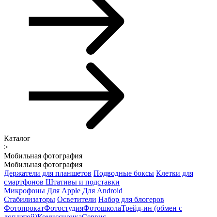
Каталог
>
Мобильная фотография
Мобильная фотография
Держатели для планшетов
Подводные боксы
Клетки для
смартфонов
Штативы и подставки
Микрофоны
Для Apple
Для Android
Стабилизаторы
Осветители
Набор для блогеров
Фотопрокат
Фотостудия
Фотошкола
Трейд-ин (обмен с
доплатой)
Комиссионка
Сервис