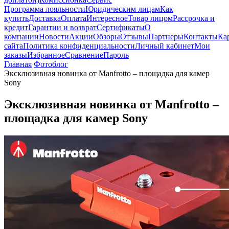
Программа лояльности
Юридическим лицам
Как
купить
Доставка
Оплата
Интересное
Товар лицом
Рассрочка и
кредит
Гарантии и возврат
Сертификаты
О
компании
Новости
Акции
Обзоры
Отзывы
Партнеры
Контакты
Ка
сайта
Политика конфиденциальности
Личный кабинет
Мои
заказы
Избранное
Сравнение
Пароль
Главная
Фотоблог
Эксклюзивная новинка от Manfrotto – площадка для камер
Sony
Эксклюзивная новинка от Manfrotto –
площадка для камер Sony