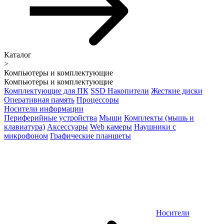
Каталог
>
Компьютеры и комплектующие
Компьютеры и комплектующие
Комплектующие для ПК
SSD Накопители
Жесткие диски
Оперативная память
Процессоры
Носители информации
Периферийные устройства
Мыши
Комплекты (мышь и
клавиатура)
Аксессуары
Web камеры
Наушники с
микрофоном
Графические планшеты
Носители