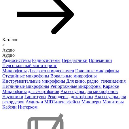
Каталог
>
Аудио
Аудио
Радиосистемы
Радиосистемы
Передатчики
Приемники
Персональный мониторинг
Микрофоны
Для фото и видеокамер
Головные микрофоны
Студийные микрофоны
Вокальные микрофоны
Инструментальные микрофоны
Для кино, радио, телевидения
Петличные микрофоны
Репортажные микрофоны
Караоке
Микрофоны для смартфонов
Аксессуары для микрофонов
Наушники
Гарнитуры
Рекордеры, диктофоны
Аксессуары для
рекордеров
Аудио- и MIDI-интерфейсы
Микшеры
Мониторы
Кабели
Интерком