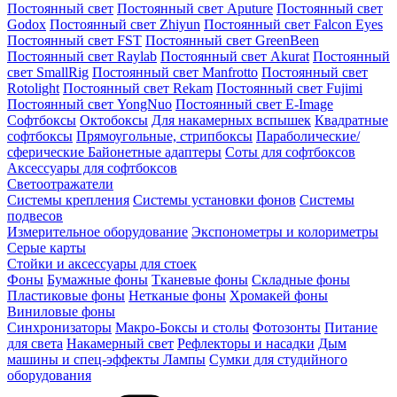
Постоянный свет
Постоянный свет Aputure
Постоянный свет
Godox
Постоянный свет Zhiyun
Постоянный свет Falcon Eyes
Постоянный свет FST
Постоянный свет GreenBeen
Постоянный свет Raylab
Постоянный свет Akurat
Постоянный
свет SmallRig
Постоянный свет Manfrotto
Постоянный свет
Rotolight
Постоянный свет Rekam
Постоянный свет Fujimi
Постоянный свет YongNuo
Постоянный свет E-Image
Софтбоксы
Октобоксы
Для накамерных вспышек
Квадратные
софтбоксы
Прямоугольные, стрипбоксы
Параболические/
сферические
Байонетныe адаптеры
Соты для софтбоксов
Аксессуары для софтбоксов
Светоотражатели
Системы крепления
Системы установки фонов
Системы
подвесов
Измерительное оборудование
Экспонометры и колориметры
Серые карты
Стойки и аксессуары для стоек
Фоны
Бумажные фоны
Тканевые фоны
Складные фоны
Пластиковые фоны
Нетканые фоны
Хромакей фоны
Виниловые фоны
Синхронизаторы
Макро-Боксы и столы
Фотозонты
Питание
для света
Накамерный свет
Рефлекторы и насадки
Дым
машины и спец-эффекты
Лампы
Сумки для студийного
оборудования