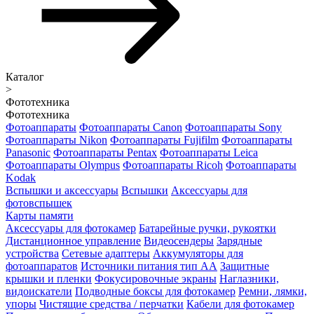
Каталог
>
Фототехника
Фототехника
Фотоаппараты
Фотоаппараты Canon
Фотоаппараты Sony
Фотоаппараты Nikon
Фотоаппараты Fujifilm
Фотоаппараты
Panasonic
Фотоаппараты Pentax
Фотоаппараты Leica
Фотоаппараты Olympus
Фотоаппараты Ricoh
Фотоаппараты
Kodak
Вспышки и аксессуары
Вспышки
Аксессуары для
фотовспышек
Карты памяти
Аксессуары для фотокамер
Батарейные ручки, рукоятки
Дистанционное управление
Видеосендеры
Зарядные
устройства
Сетевые адаптеры
Аккумуляторы для
фотоаппаратов
Источники питания тип АА
Защитные
крышки и пленки
Фокусировочные экраны
Наглазники,
видоискатели
Подводные боксы для фотокамер
Ремни, лямки,
упоры
Чистящие средства / перчатки
Кабели для фотокамер