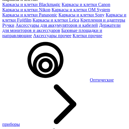
Каркасы и клетки Blackmagic
Каркасы и клетки Canon
Каркасы и клетки Nikon
Каркасы и клетки OM System
Каркасы и клетки Panasonic
Каркасы и клетки Sony
Каркасы и
клетки Fujifilm
Каркасы и клетки Leica
Крепления и адаптеры
Ручки
Аксессуары для аккумуляторов и кабелей
Держатели
для мониторов и аксессуаров
Базовые площадки и
направляющие
Аксессуары прочее
Клетки прочие
Оптические
приборы