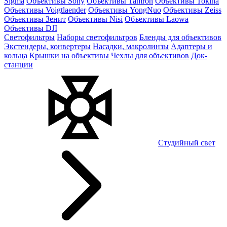
Sigma
Объективы Sony
Объективы Tamron
Объективы Tokina
Объективы Voigtlaender
Объективы YongNuo
Объективы Zeiss
Объективы Зенит
Объективы Nisi
Объективы Laowa
Объективы DJI
Светофильтры
Наборы светофильтров
Бленды для объективов
Экстендеры, конвертеры
Насадки, макролинзы
Адаптеры и
кольца
Крышки на объективы
Чехлы для объективов
Док-
станции
Студийный свет