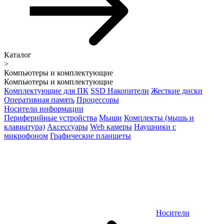
Каталог
>
Компьютеры и комплектующие
Компьютеры и комплектующие
Комплектующие для ПК
SSD Накопители
Жесткие диски
Оперативная память
Процессоры
Носители информации
Периферийные устройства
Мыши
Комплекты (мышь и
клавиатура)
Аксессуары
Web камеры
Наушники с
микрофоном
Графические планшеты
Носители