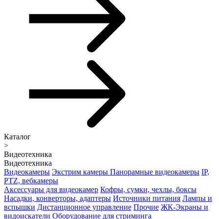
Каталог
>
Видеотехника
Видеотехника
Видеокамеры
Экстрим камеры
Панорамные видеокамеры
IP,
PTZ, вебкамеры
Аксессуары для видеокамер
Кофры, сумки, чехлы, боксы
Насадки, конверторы, адаптеры
Источники питания
Лампы и
вспышки
Дистанционное управление
Прочие
ЖК-Экраны и
видоискатели
Оборудование для стриминга