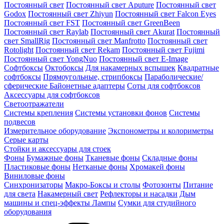
Постоянный свет
Постоянный свет Aputure
Постоянный свет
Godox
Постоянный свет Zhiyun
Постоянный свет Falcon Eyes
Постоянный свет FST
Постоянный свет GreenBeen
Постоянный свет Raylab
Постоянный свет Akurat
Постоянный
свет SmallRig
Постоянный свет Manfrotto
Постоянный свет
Rotolight
Постоянный свет Rekam
Постоянный свет Fujimi
Постоянный свет YongNuo
Постоянный свет E-Image
Софтбоксы
Октобоксы
Для накамерных вспышек
Квадратные
софтбоксы
Прямоугольные, стрипбоксы
Параболические/
сферические
Байонетныe адаптеры
Соты для софтбоксов
Аксессуары для софтбоксов
Светоотражатели
Системы крепления
Системы установки фонов
Системы
подвесов
Измерительное оборудование
Экспонометры и колориметры
Серые карты
Стойки и аксессуары для стоек
Фоны
Бумажные фоны
Тканевые фоны
Складные фоны
Пластиковые фоны
Нетканые фоны
Хромакей фоны
Виниловые фоны
Синхронизаторы
Макро-Боксы и столы
Фотозонты
Питание
для света
Накамерный свет
Рефлекторы и насадки
Дым
машины и спец-эффекты
Лампы
Сумки для студийного
оборудования