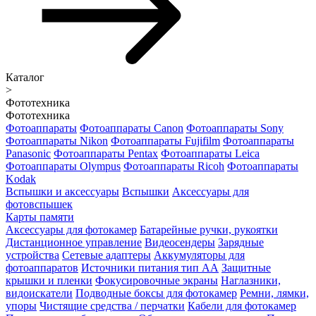
Каталог
>
Фототехника
Фототехника
Фотоаппараты
Фотоаппараты Canon
Фотоаппараты Sony
Фотоаппараты Nikon
Фотоаппараты Fujifilm
Фотоаппараты
Panasonic
Фотоаппараты Pentax
Фотоаппараты Leica
Фотоаппараты Olympus
Фотоаппараты Ricoh
Фотоаппараты
Kodak
Вспышки и аксессуары
Вспышки
Аксессуары для
фотовспышек
Карты памяти
Аксессуары для фотокамер
Батарейные ручки, рукоятки
Дистанционное управление
Видеосендеры
Зарядные
устройства
Сетевые адаптеры
Аккумуляторы для
фотоаппаратов
Источники питания тип АА
Защитные
крышки и пленки
Фокусировочные экраны
Наглазники,
видоискатели
Подводные боксы для фотокамер
Ремни, лямки,
упоры
Чистящие средства / перчатки
Кабели для фотокамер