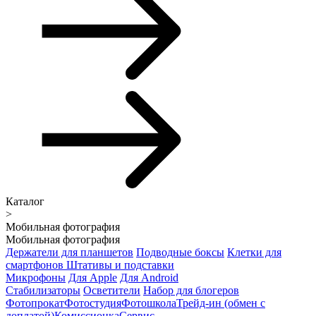
Каталог
>
Мобильная фотография
Мобильная фотография
Держатели для планшетов
Подводные боксы
Клетки для
смартфонов
Штативы и подставки
Микрофоны
Для Apple
Для Android
Стабилизаторы
Осветители
Набор для блогеров
Фотопрокат
Фотостудия
Фотошкола
Трейд-ин (обмен с
доплатой)
Комиссионка
Сервис