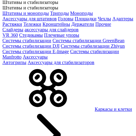
Штативы и стабилизаторы
Штативы и стабилизаторы
Штативы и моноподы
Триподы
Моноподы
Аксессуары для штативов
Головы
Площадки
Чехлы
Адаптеры
Растяжки
Тележки
Кронштейны
Держатели
Прочие
Слайдеры
аксессуары для слайдеров
VR 360
Стедикамы
Плечевые упоры
Системы стабилизации
Системы стабилизации GreenBean
Системы стабилизации DJI
Системы стабилизации Zhiyun
Системы стабилизации E-Image
Системы стабилизации
Manfrotto
Аксессуары
Автогрипы
Аксессуары для стабилизаторов
Каркасы и клетки