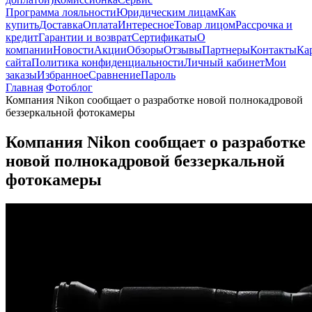
Программа лояльности
Юридическим лицам
Как
купить
Доставка
Оплата
Интересное
Товар лицом
Рассрочка и
кредит
Гарантии и возврат
Сертификаты
О
компании
Новости
Акции
Обзоры
Отзывы
Партнеры
Контакты
Ка
сайта
Политика конфиденциальности
Личный кабинет
Мои
заказы
Избранное
Сравнение
Пароль
Главная
Фотоблог
Компания Nikon сообщает о разработке новой полнокадровой
беззеркальной фотокамеры
Компания Nikon сообщает о разработке
новой полнокадровой беззеркальной
фотокамеры