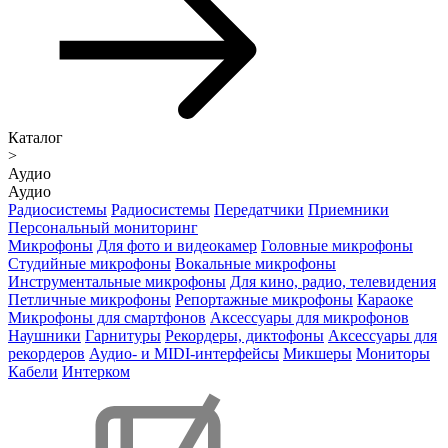
Каталог
>
Аудио
Аудио
Радиосистемы
Радиосистемы
Передатчики
Приемники
Персональный мониторинг
Микрофоны
Для фото и видеокамер
Головные микрофоны
Студийные микрофоны
Вокальные микрофоны
Инструментальные микрофоны
Для кино, радио, телевидения
Петличные микрофоны
Репортажные микрофоны
Караоке
Микрофоны для смартфонов
Аксессуары для микрофонов
Наушники
Гарнитуры
Рекордеры, диктофоны
Аксессуары для
рекордеров
Аудио- и MIDI-интерфейсы
Микшеры
Мониторы
Кабели
Интерком