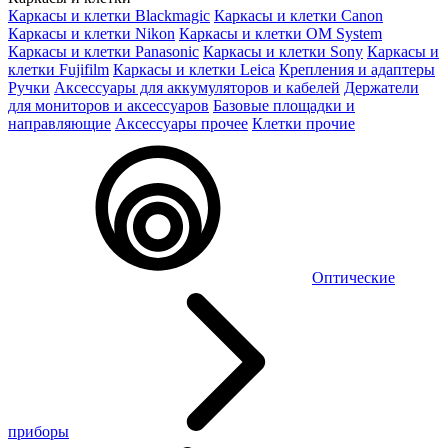
Каркасы и клетки Blackmagic
Каркасы и клетки Canon
Каркасы и клетки Nikon
Каркасы и клетки OM System
Каркасы и клетки Panasonic
Каркасы и клетки Sony
Каркасы и
клетки Fujifilm
Каркасы и клетки Leica
Крепления и адаптеры
Ручки
Аксессуары для аккумуляторов и кабелей
Держатели
для мониторов и аксессуаров
Базовые площадки и
направляющие
Аксессуары прочее
Клетки прочие
Оптические
приборы