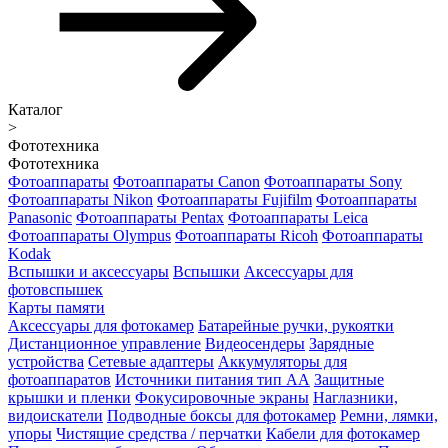
Каталог
>
Фототехника
Фототехника
Фотоаппараты
Фотоаппараты Canon
Фотоаппараты Sony
Фотоаппараты Nikon
Фотоаппараты Fujifilm
Фотоаппараты
Panasonic
Фотоаппараты Pentax
Фотоаппараты Leica
Фотоаппараты Olympus
Фотоаппараты Ricoh
Фотоаппараты
Kodak
Вспышки и аксессуары
Вспышки
Аксессуары для
фотовспышек
Карты памяти
Аксессуары для фотокамер
Батарейные ручки, рукоятки
Дистанционное управление
Видеосендеры
Зарядные
устройства
Сетевые адаптеры
Аккумуляторы для
фотоаппаратов
Источники питания тип АА
Защитные
крышки и пленки
Фокусировочные экраны
Наглазники,
видоискатели
Подводные боксы для фотокамер
Ремни, лямки,
упоры
Чистящие средства / перчатки
Кабели для фотокамер