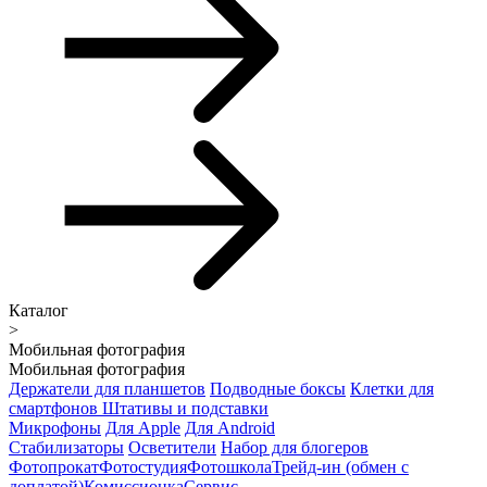
Каталог
>
Мобильная фотография
Мобильная фотография
Держатели для планшетов
Подводные боксы
Клетки для
смартфонов
Штативы и подставки
Микрофоны
Для Apple
Для Android
Стабилизаторы
Осветители
Набор для блогеров
Фотопрокат
Фотостудия
Фотошкола
Трейд-ин (обмен с
доплатой)
Комиссионка
Сервис