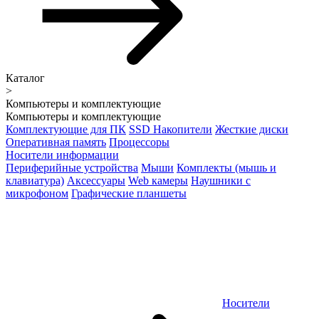
Каталог
>
Компьютеры и комплектующие
Компьютеры и комплектующие
Комплектующие для ПК
SSD Накопители
Жесткие диски
Оперативная память
Процессоры
Носители информации
Периферийные устройства
Мыши
Комплекты (мышь и
клавиатура)
Аксессуары
Web камеры
Наушники с
микрофоном
Графические планшеты
Носители