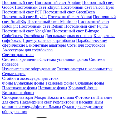
Постоянный свет
Постоянный свет Aputure
Постоянный свет
Godox
Постоянный свет Zhiyun
Постоянный свет Falcon Eyes
Постоянный свет FST
Постоянный свет GreenBeen
Постоянный свет Raylab
Постоянный свет Akurat
Постоянный
свет SmallRig
Постоянный свет Manfrotto
Постоянный свет
Rotolight
Постоянный свет Rekam
Постоянный свет Fujimi
Постоянный свет YongNuo
Постоянный свет E-Image
Софтбоксы
Октобоксы
Для накамерных вспышек
Квадратные
софтбоксы
Прямоугольные, стрипбоксы
Параболические/
сферические
Байонетныe адаптеры
Соты для софтбоксов
Аксессуары для софтбоксов
Светоотражатели
Системы крепления
Системы установки фонов
Системы
подвесов
Измерительное оборудование
Экспонометры и колориметры
Серые карты
Стойки и аксессуары для стоек
Фоны
Бумажные фоны
Тканевые фоны
Складные фоны
Пластиковые фоны
Нетканые фоны
Хромакей фоны
Виниловые фоны
Синхронизаторы
Макро-Боксы и столы
Фотозонты
Питание
для света
Накамерный свет
Рефлекторы и насадки
Дым
машины и спец-эффекты
Лампы
Сумки для студийного
оборудования