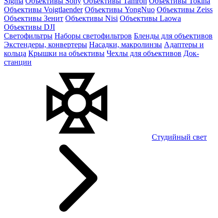
Sigma
Объективы Sony
Объективы Tamron
Объективы Tokina
Объективы Voigtlaender
Объективы YongNuo
Объективы Zeiss
Объективы Зенит
Объективы Nisi
Объективы Laowa
Объективы DJI
Светофильтры
Наборы светофильтров
Бленды для объективов
Экстендеры, конвертеры
Насадки, макролинзы
Адаптеры и
кольца
Крышки на объективы
Чехлы для объективов
Док-
станции
Студийный свет