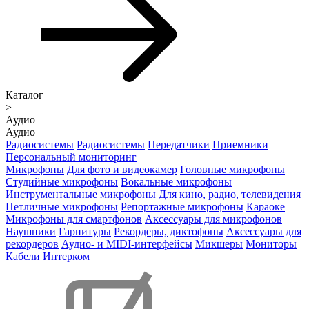
Каталог
>
Аудио
Аудио
Радиосистемы
Радиосистемы
Передатчики
Приемники
Персональный мониторинг
Микрофоны
Для фото и видеокамер
Головные микрофоны
Студийные микрофоны
Вокальные микрофоны
Инструментальные микрофоны
Для кино, радио, телевидения
Петличные микрофоны
Репортажные микрофоны
Караоке
Микрофоны для смартфонов
Аксессуары для микрофонов
Наушники
Гарнитуры
Рекордеры, диктофоны
Аксессуары для
рекордеров
Аудио- и MIDI-интерфейсы
Микшеры
Мониторы
Кабели
Интерком