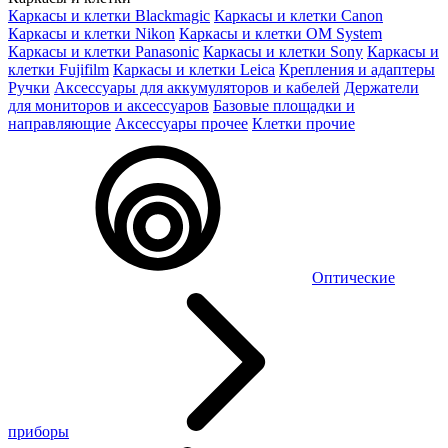
Каркасы и клетки Blackmagic
Каркасы и клетки Canon
Каркасы и клетки Nikon
Каркасы и клетки OM System
Каркасы и клетки Panasonic
Каркасы и клетки Sony
Каркасы и
клетки Fujifilm
Каркасы и клетки Leica
Крепления и адаптеры
Ручки
Аксессуары для аккумуляторов и кабелей
Держатели
для мониторов и аксессуаров
Базовые площадки и
направляющие
Аксессуары прочее
Клетки прочие
Оптические
приборы