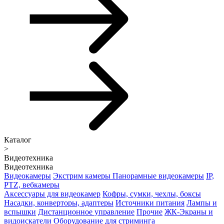
Каталог
>
Видеотехника
Видеотехника
Видеокамеры
Экстрим камеры
Панорамные видеокамеры
IP,
PTZ, вебкамеры
Аксессуары для видеокамер
Кофры, сумки, чехлы, боксы
Насадки, конверторы, адаптеры
Источники питания
Лампы и
вспышки
Дистанционное управление
Прочие
ЖК-Экраны и
видоискатели
Оборудование для стриминга