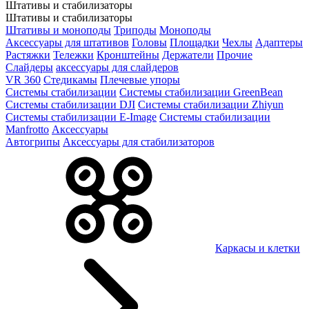
Штативы и стабилизаторы
Штативы и стабилизаторы
Штативы и моноподы
Триподы
Моноподы
Аксессуары для штативов
Головы
Площадки
Чехлы
Адаптеры
Растяжки
Тележки
Кронштейны
Держатели
Прочие
Слайдеры
аксессуары для слайдеров
VR 360
Стедикамы
Плечевые упоры
Системы стабилизации
Системы стабилизации GreenBean
Системы стабилизации DJI
Системы стабилизации Zhiyun
Системы стабилизации E-Image
Системы стабилизации
Manfrotto
Аксессуары
Автогрипы
Аксессуары для стабилизаторов
Каркасы и клетки