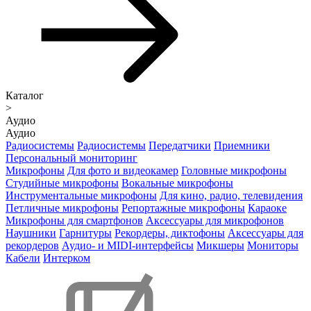
Каталог
>
Аудио
Аудио
Радиосистемы
Радиосистемы
Передатчики
Приемники
Персональный мониторинг
Микрофоны
Для фото и видеокамер
Головные микрофоны
Студийные микрофоны
Вокальные микрофоны
Инструментальные микрофоны
Для кино, радио, телевидения
Петличные микрофоны
Репортажные микрофоны
Караоке
Микрофоны для смартфонов
Аксессуары для микрофонов
Наушники
Гарнитуры
Рекордеры, диктофоны
Аксессуары для
рекордеров
Аудио- и MIDI-интерфейсы
Микшеры
Мониторы
Кабели
Интерком