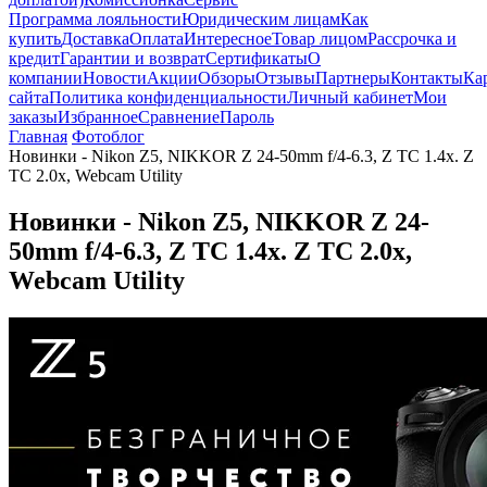
Программа лояльности
Юридическим лицам
Как
купить
Доставка
Оплата
Интересное
Товар лицом
Рассрочка и
кредит
Гарантии и возврат
Сертификаты
О
компании
Новости
Акции
Обзоры
Отзывы
Партнеры
Контакты
Ка
сайта
Политика конфиденциальности
Личный кабинет
Мои
заказы
Избранное
Сравнение
Пароль
Главная
Фотоблог
Новинки - Nikon Z5, NIKKOR Z 24-50mm f/4-6.3, Z TC 1.4x. Z
TC 2.0x, Webcam Utility
Новинки - Nikon Z5, NIKKOR Z 24-
50mm f/4-6.3, Z TC 1.4x. Z TC 2.0x,
Webcam Utility