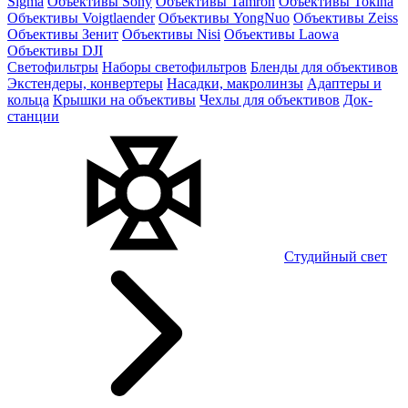
Sigma
Объективы Sony
Объективы Tamron
Объективы Tokina
Объективы Voigtlaender
Объективы YongNuo
Объективы Zeiss
Объективы Зенит
Объективы Nisi
Объективы Laowa
Объективы DJI
Светофильтры
Наборы светофильтров
Бленды для объективов
Экстендеры, конвертеры
Насадки, макролинзы
Адаптеры и
кольца
Крышки на объективы
Чехлы для объективов
Док-
станции
Студийный свет