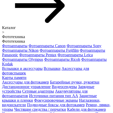
Каталог
>
Фототехника
Фототехника
Фотоаппараты
Фотоаппараты Canon
Фотоаппараты Sony
Фотоаппараты Nikon
Фотоаппараты Fujifilm
Фотоаппараты
Panasonic
Фотоаппараты Pentax
Фотоаппараты Leica
Фотоаппараты Olympus
Фотоаппараты Ricoh
Фотоаппараты
Kodak
Вспышки и аксессуары
Вспышки
Аксессуары для
фотовспышек
Карты памяти
Аксессуары для фотокамер
Батарейные ручки, рукоятки
Дистанционное управление
Видеосендеры
Зарядные
устройства
Сетевые адаптеры
Аккумуляторы для
фотоаппаратов
Источники питания тип АА
Защитные
крышки и пленки
Фокусировочные экраны
Наглазники,
видоискатели
Подводные боксы для фотокамер
Ремни, лямки,
упоры
Чистящие средства / перчатки
Кабели для фотокамер