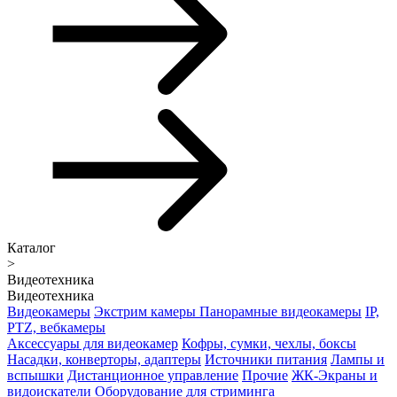
Каталог
>
Видеотехника
Видеотехника
Видеокамеры
Экстрим камеры
Панорамные видеокамеры
IP,
PTZ, вебкамеры
Аксессуары для видеокамер
Кофры, сумки, чехлы, боксы
Насадки, конверторы, адаптеры
Источники питания
Лампы и
вспышки
Дистанционное управление
Прочие
ЖК-Экраны и
видоискатели
Оборудование для стриминга