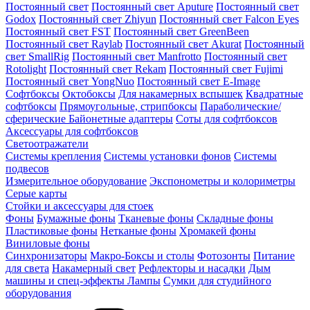
Постоянный свет
Постоянный свет Aputure
Постоянный свет
Godox
Постоянный свет Zhiyun
Постоянный свет Falcon Eyes
Постоянный свет FST
Постоянный свет GreenBeen
Постоянный свет Raylab
Постоянный свет Akurat
Постоянный
свет SmallRig
Постоянный свет Manfrotto
Постоянный свет
Rotolight
Постоянный свет Rekam
Постоянный свет Fujimi
Постоянный свет YongNuo
Постоянный свет E-Image
Софтбоксы
Октобоксы
Для накамерных вспышек
Квадратные
софтбоксы
Прямоугольные, стрипбоксы
Параболические/
сферические
Байонетныe адаптеры
Соты для софтбоксов
Аксессуары для софтбоксов
Светоотражатели
Системы крепления
Системы установки фонов
Системы
подвесов
Измерительное оборудование
Экспонометры и колориметры
Серые карты
Стойки и аксессуары для стоек
Фоны
Бумажные фоны
Тканевые фоны
Складные фоны
Пластиковые фоны
Нетканые фоны
Хромакей фоны
Виниловые фоны
Синхронизаторы
Макро-Боксы и столы
Фотозонты
Питание
для света
Накамерный свет
Рефлекторы и насадки
Дым
машины и спец-эффекты
Лампы
Сумки для студийного
оборудования