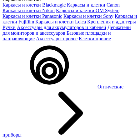
Каркасы и клетки Blackmagic
Каркасы и клетки Canon
Каркасы и клетки Nikon
Каркасы и клетки OM System
Каркасы и клетки Panasonic
Каркасы и клетки Sony
Каркасы и
клетки Fujifilm
Каркасы и клетки Leica
Крепления и адаптеры
Ручки
Аксессуары для аккумуляторов и кабелей
Держатели
для мониторов и аксессуаров
Базовые площадки и
направляющие
Аксессуары прочее
Клетки прочие
Оптические
приборы