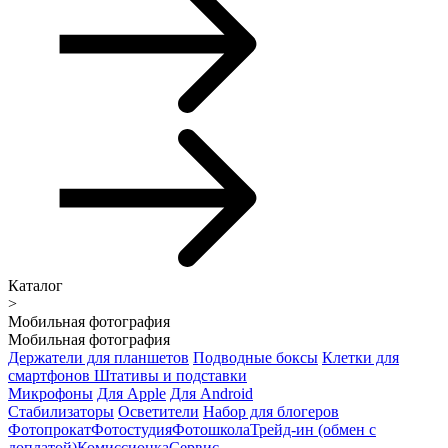
Каталог
>
Мобильная фотография
Мобильная фотография
Держатели для планшетов
Подводные боксы
Клетки для
смартфонов
Штативы и подставки
Микрофоны
Для Apple
Для Android
Стабилизаторы
Осветители
Набор для блогеров
Фотопрокат
Фотостудия
Фотошкола
Трейд-ин (обмен с
доплатой)
Комиссионка
Сервис