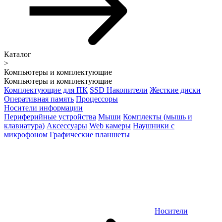
Каталог
>
Компьютеры и комплектующие
Компьютеры и комплектующие
Комплектующие для ПК
SSD Накопители
Жесткие диски
Оперативная память
Процессоры
Носители информации
Периферийные устройства
Мыши
Комплекты (мышь и
клавиатура)
Аксессуары
Web камеры
Наушники с
микрофоном
Графические планшеты
Носители