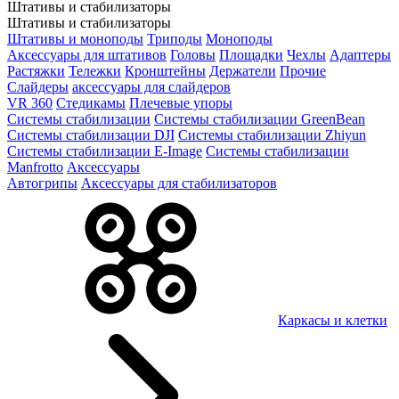
Штативы и стабилизаторы
Штативы и стабилизаторы
Штативы и моноподы
Триподы
Моноподы
Аксессуары для штативов
Головы
Площадки
Чехлы
Адаптеры
Растяжки
Тележки
Кронштейны
Держатели
Прочие
Слайдеры
аксессуары для слайдеров
VR 360
Стедикамы
Плечевые упоры
Системы стабилизации
Системы стабилизации GreenBean
Системы стабилизации DJI
Системы стабилизации Zhiyun
Системы стабилизации E-Image
Системы стабилизации
Manfrotto
Аксессуары
Автогрипы
Аксессуары для стабилизаторов
Каркасы и клетки