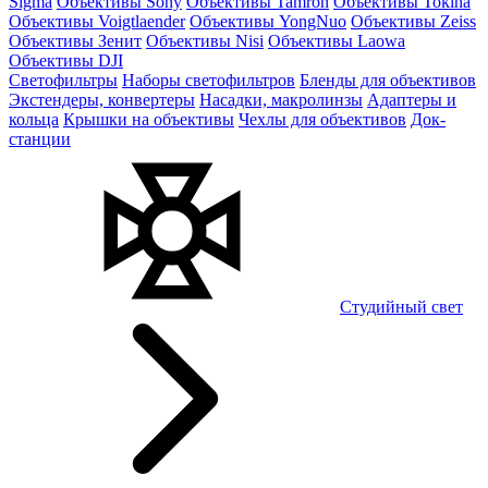
Sigma
Объективы Sony
Объективы Tamron
Объективы Tokina
Объективы Voigtlaender
Объективы YongNuo
Объективы Zeiss
Объективы Зенит
Объективы Nisi
Объективы Laowa
Объективы DJI
Светофильтры
Наборы светофильтров
Бленды для объективов
Экстендеры, конвертеры
Насадки, макролинзы
Адаптеры и
кольца
Крышки на объективы
Чехлы для объективов
Док-
станции
Студийный свет