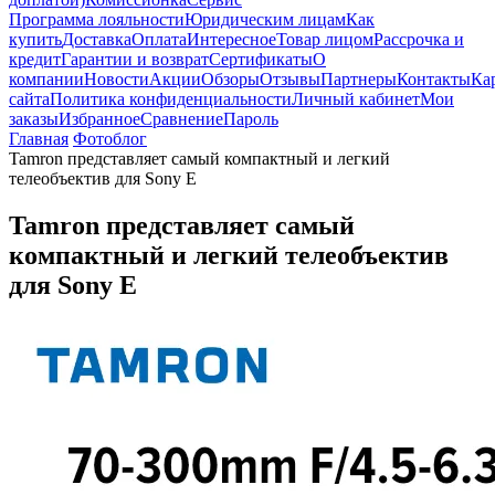
Программа лояльности
Юридическим лицам
Как
купить
Доставка
Оплата
Интересное
Товар лицом
Рассрочка и
кредит
Гарантии и возврат
Сертификаты
О
компании
Новости
Акции
Обзоры
Отзывы
Партнеры
Контакты
Ка
сайта
Политика конфиденциальности
Личный кабинет
Мои
заказы
Избранное
Сравнение
Пароль
Главная
Фотоблог
Tamron представляет самый компактный и легкий
телеобъектив для Sony E
Tamron представляет самый
компактный и легкий телеобъектив
для Sony E