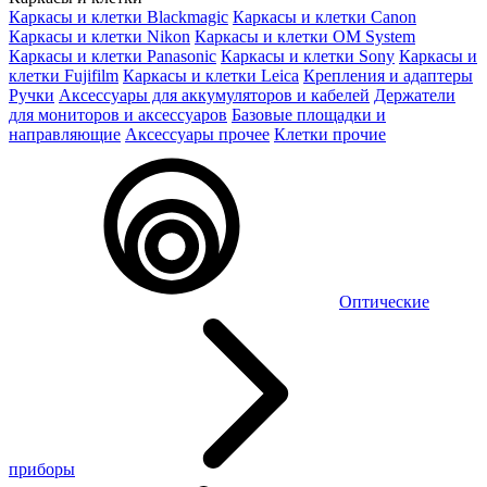
Каркасы и клетки Blackmagic
Каркасы и клетки Canon
Каркасы и клетки Nikon
Каркасы и клетки OM System
Каркасы и клетки Panasonic
Каркасы и клетки Sony
Каркасы и
клетки Fujifilm
Каркасы и клетки Leica
Крепления и адаптеры
Ручки
Аксессуары для аккумуляторов и кабелей
Держатели
для мониторов и аксессуаров
Базовые площадки и
направляющие
Аксессуары прочее
Клетки прочие
Оптические
приборы