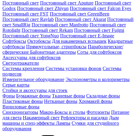
Постоянный свет
Постоянный свет Aputure
Постоянный свет
Godox
Постоянный свет Zhiyun
Постоянный свет Falcon Eyes
Постоянный свет FST
Постоянный свет GreenBeen
Постоянный свет Raylab
Постоянный свет Akurat
Постоянный
свет SmallRig
Постоянный свет Manfrotto
Постоянный свет
Rotolight
Постоянный свет Rekam
Постоянный свет Fujimi
Постоянный свет YongNuo
Постоянный свет E-Image
Софтбоксы
Октобоксы
Для накамерных вспышек
Квадратные
софтбоксы
Прямоугольные, стрипбоксы
Параболические/
сферические
Байонетныe адаптеры
Соты для софтбоксов
Аксессуары для софтбоксов
Светоотражатели
Системы крепления
Системы установки фонов
Системы
подвесов
Измерительное оборудование
Экспонометры и колориметры
Серые карты
Стойки и аксессуары для стоек
Фоны
Бумажные фоны
Тканевые фоны
Складные фоны
Пластиковые фоны
Нетканые фоны
Хромакей фоны
Виниловые фоны
Синхронизаторы
Макро-Боксы и столы
Фотозонты
Питание
для света
Накамерный свет
Рефлекторы и насадки
Дым
машины и спец-эффекты
Лампы
Сумки для студийного
оборудования