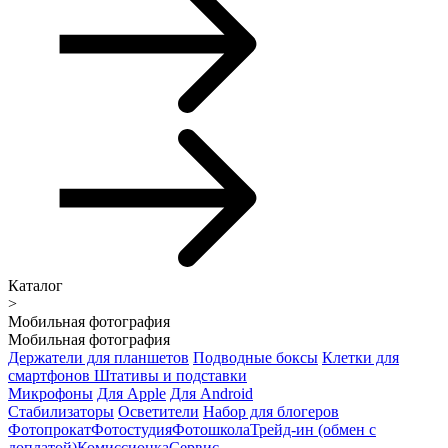
Каталог
>
Мобильная фотография
Мобильная фотография
Держатели для планшетов
Подводные боксы
Клетки для
смартфонов
Штативы и подставки
Микрофоны
Для Apple
Для Android
Стабилизаторы
Осветители
Набор для блогеров
Фотопрокат
Фотостудия
Фотошкола
Трейд-ин (обмен с
доплатой)
Комиссионка
Сервис