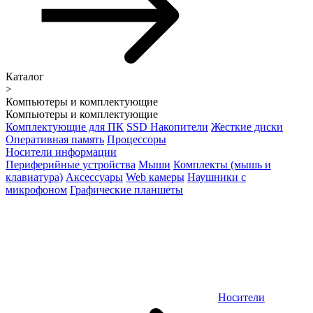
Каталог
>
Компьютеры и комплектующие
Компьютеры и комплектующие
Комплектующие для ПК
SSD Накопители
Жесткие диски
Оперативная память
Процессоры
Носители информации
Периферийные устройства
Мыши
Комплекты (мышь и
клавиатура)
Аксессуары
Web камеры
Наушники с
микрофоном
Графические планшеты
Носители