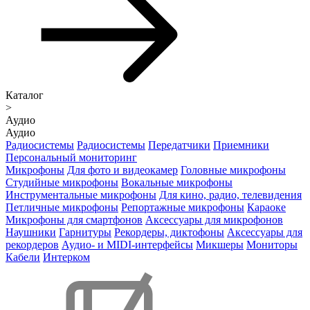
Каталог
>
Аудио
Аудио
Радиосистемы
Радиосистемы
Передатчики
Приемники
Персональный мониторинг
Микрофоны
Для фото и видеокамер
Головные микрофоны
Студийные микрофоны
Вокальные микрофоны
Инструментальные микрофоны
Для кино, радио, телевидения
Петличные микрофоны
Репортажные микрофоны
Караоке
Микрофоны для смартфонов
Аксессуары для микрофонов
Наушники
Гарнитуры
Рекордеры, диктофоны
Аксессуары для
рекордеров
Аудио- и MIDI-интерфейсы
Микшеры
Мониторы
Кабели
Интерком