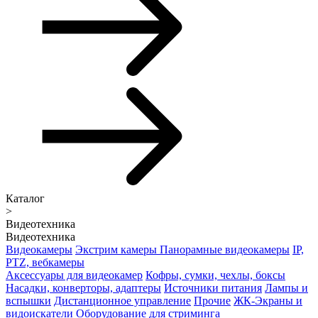
Каталог
>
Видеотехника
Видеотехника
Видеокамеры
Экстрим камеры
Панорамные видеокамеры
IP,
PTZ, вебкамеры
Аксессуары для видеокамер
Кофры, сумки, чехлы, боксы
Насадки, конверторы, адаптеры
Источники питания
Лампы и
вспышки
Дистанционное управление
Прочие
ЖК-Экраны и
видоискатели
Оборудование для стриминга