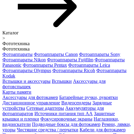
Каталог
>
Фототехника
Фототехника
Фотоаппараты
Фотоаппараты Canon
Фотоаппараты Sony
Фотоаппараты Nikon
Фотоаппараты Fujifilm
Фотоаппараты
Panasonic
Фотоаппараты Pentax
Фотоаппараты Leica
Фотоаппараты Olympus
Фотоаппараты Ricoh
Фотоаппараты
Kodak
Вспышки и аксессуары
Вспышки
Аксессуары для
фотовспышек
Карты памяти
Аксессуары для фотокамер
Батарейные ручки, рукоятки
Дистанционное управление
Видеосендеры
Зарядные
устройства
Сетевые адаптеры
Аккумуляторы для
фотоаппаратов
Источники питания тип АА
Защитные
крышки и пленки
Фокусировочные экраны
Наглазники,
видоискатели
Подводные боксы для фотокамер
Ремни, лямки,
упоры
Чистящие средства / перчатки
Кабели для фотокамер