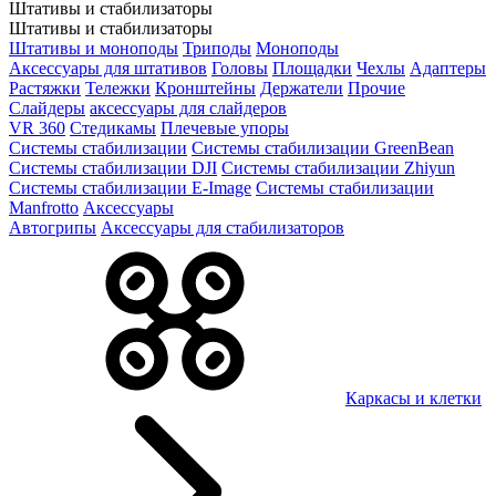
Штативы и стабилизаторы
Штативы и стабилизаторы
Штативы и моноподы
Триподы
Моноподы
Аксессуары для штативов
Головы
Площадки
Чехлы
Адаптеры
Растяжки
Тележки
Кронштейны
Держатели
Прочие
Слайдеры
аксессуары для слайдеров
VR 360
Стедикамы
Плечевые упоры
Системы стабилизации
Системы стабилизации GreenBean
Системы стабилизации DJI
Системы стабилизации Zhiyun
Системы стабилизации E-Image
Системы стабилизации
Manfrotto
Аксессуары
Автогрипы
Аксессуары для стабилизаторов
Каркасы и клетки