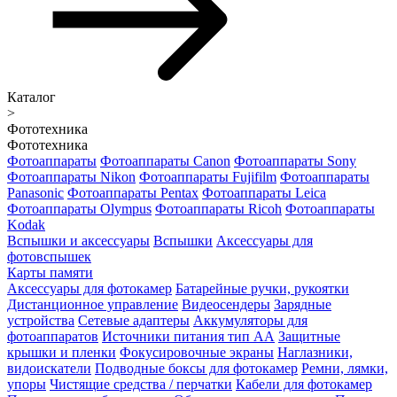
Каталог
>
Фототехника
Фототехника
Фотоаппараты
Фотоаппараты Canon
Фотоаппараты Sony
Фотоаппараты Nikon
Фотоаппараты Fujifilm
Фотоаппараты
Panasonic
Фотоаппараты Pentax
Фотоаппараты Leica
Фотоаппараты Olympus
Фотоаппараты Ricoh
Фотоаппараты
Kodak
Вспышки и аксессуары
Вспышки
Аксессуары для
фотовспышек
Карты памяти
Аксессуары для фотокамер
Батарейные ручки, рукоятки
Дистанционное управление
Видеосендеры
Зарядные
устройства
Сетевые адаптеры
Аккумуляторы для
фотоаппаратов
Источники питания тип АА
Защитные
крышки и пленки
Фокусировочные экраны
Наглазники,
видоискатели
Подводные боксы для фотокамер
Ремни, лямки,
упоры
Чистящие средства / перчатки
Кабели для фотокамер