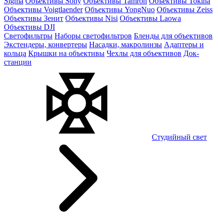
Sigma
Объективы Sony
Объективы Tamron
Объективы Tokina
Объективы Voigtlaender
Объективы YongNuo
Объективы Zeiss
Объективы Зенит
Объективы Nisi
Объективы Laowa
Объективы DJI
Светофильтры
Наборы светофильтров
Бленды для объективов
Экстендеры, конвертеры
Насадки, макролинзы
Адаптеры и
кольца
Крышки на объективы
Чехлы для объективов
Док-
станции
Студийный свет