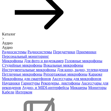
Каталог
>
Аудио
Аудио
Радиосистемы
Радиосистемы
Передатчики
Приемники
Персональный мониторинг
Микрофоны
Для фото и видеокамер
Головные микрофоны
Студийные микрофоны
Вокальные микрофоны
Инструментальные микрофоны
Для кино, радио, телевидения
Петличные микрофоны
Репортажные микрофоны
Караоке
Микрофоны для смартфонов
Аксессуары для микрофонов
Наушники
Гарнитуры
Рекордеры, диктофоны
Аксессуары для
рекордеров
Аудио- и MIDI-интерфейсы
Микшеры
Мониторы
Кабели
Интерком