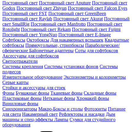
Постоянный свет
Постоянный свет Aputure
Постоянный свет
Godox
Постоянный свет Zhiyun
Постоянный свет Falcon Eyes
Постоянный свет FST
Постоянный свет GreenBeen
Постоянный свет Raylab
Постоянный свет Akurat
Постоянный
свет SmallRig
Постоянный свет Manfrotto
Постоянный свет
Rotolight
Постоянный свет Rekam
Постоянный свет Fujimi
Постоянный свет YongNuo
Постоянный свет E-Image
Софтбоксы
Октобоксы
Для накамерных вспышек
Квадратные
софтбоксы
Прямоугольные, стрипбоксы
Параболические/
сферические
Байонетныe адаптеры
Соты для софтбоксов
Аксессуары для софтбоксов
Светоотражатели
Системы крепления
Системы установки фонов
Системы
подвесов
Измерительное оборудование
Экспонометры и колориметры
Серые карты
Стойки и аксессуары для стоек
Фоны
Бумажные фоны
Тканевые фоны
Складные фоны
Пластиковые фоны
Нетканые фоны
Хромакей фоны
Виниловые фоны
Синхронизаторы
Макро-Боксы и столы
Фотозонты
Питание
для света
Накамерный свет
Рефлекторы и насадки
Дым
машины и спец-эффекты
Лампы
Сумки для студийного
оборудования