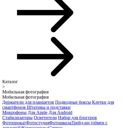
Каталог
>
Мобильная фотография
Мобильная фотография
Держатели для планшетов
Подводные боксы
Клетки для
смартфонов
Штативы и подставки
Микрофоны
Для Apple
Для Android
Стабилизаторы
Осветители
Набор для блогеров
Фотопрокат
Фотостудия
Фотошкола
Трейд-ин (обмен с
доплатой)
Комиссионка
Сервис