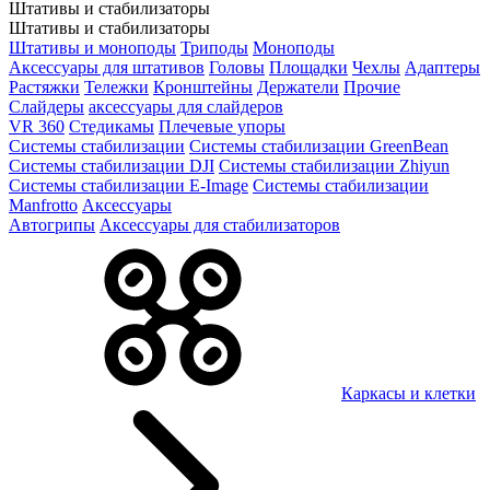
Штативы и стабилизаторы
Штативы и стабилизаторы
Штативы и моноподы
Триподы
Моноподы
Аксессуары для штативов
Головы
Площадки
Чехлы
Адаптеры
Растяжки
Тележки
Кронштейны
Держатели
Прочие
Слайдеры
аксессуары для слайдеров
VR 360
Стедикамы
Плечевые упоры
Системы стабилизации
Системы стабилизации GreenBean
Системы стабилизации DJI
Системы стабилизации Zhiyun
Системы стабилизации E-Image
Системы стабилизации
Manfrotto
Аксессуары
Автогрипы
Аксессуары для стабилизаторов
Каркасы и клетки