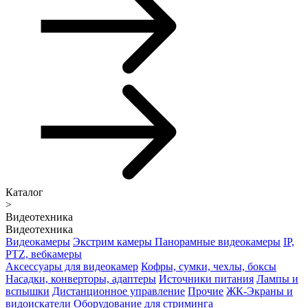
Каталог
>
Видеотехника
Видеотехника
Видеокамеры
Экстрим камеры
Панорамные видеокамеры
IP,
PTZ, вебкамеры
Аксессуары для видеокамер
Кофры, сумки, чехлы, боксы
Насадки, конверторы, адаптеры
Источники питания
Лампы и
вспышки
Дистанционное управление
Прочие
ЖК-Экраны и
видоискатели
Оборудование для стриминга