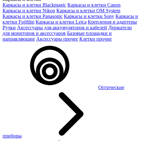
Каркасы и клетки Blackmagic
Каркасы и клетки Canon
Каркасы и клетки Nikon
Каркасы и клетки OM System
Каркасы и клетки Panasonic
Каркасы и клетки Sony
Каркасы и
клетки Fujifilm
Каркасы и клетки Leica
Крепления и адаптеры
Ручки
Аксессуары для аккумуляторов и кабелей
Держатели
для мониторов и аксессуаров
Базовые площадки и
направляющие
Аксессуары прочее
Клетки прочие
Оптические
приборы