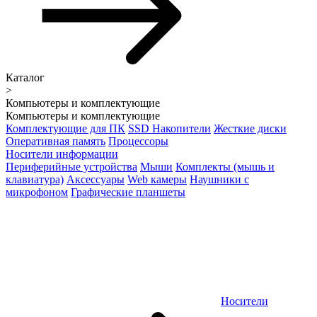
Каталог
>
Компьютеры и комплектующие
Компьютеры и комплектующие
Комплектующие для ПК
SSD Накопители
Жесткие диски
Оперативная память
Процессоры
Носители информации
Периферийные устройства
Мыши
Комплекты (мышь и
клавиатура)
Аксессуары
Web камеры
Наушники с
микрофоном
Графические планшеты
Носители