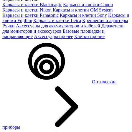
Каркасы и клетки Blackmagic
Каркасы и клетки Canon
Каркасы и клетки Nikon
Каркасы и клетки OM System
Каркасы и клетки Panasonic
Каркасы и клетки Sony
Каркасы и
клетки Fujifilm
Каркасы и клетки Leica
Крепления и адаптеры
Ручки
Аксессуары для аккумуляторов и кабелей
Держатели
для мониторов и аксессуаров
Базовые площадки и
направляющие
Аксессуары прочее
Клетки прочие
Оптические
приборы