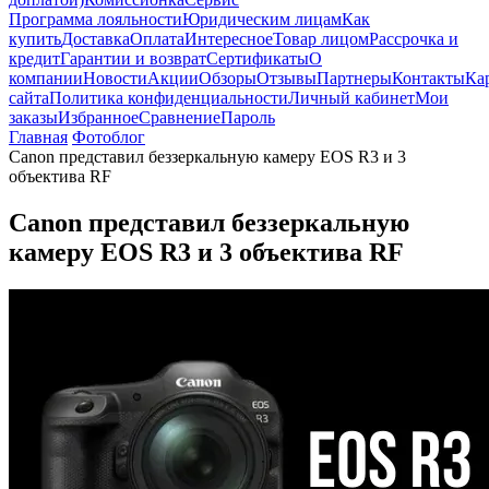
Программа лояльности
Юридическим лицам
Как
купить
Доставка
Оплата
Интересное
Товар лицом
Рассрочка и
кредит
Гарантии и возврат
Сертификаты
О
компании
Новости
Акции
Обзоры
Отзывы
Партнеры
Контакты
Ка
сайта
Политика конфиденциальности
Личный кабинет
Мои
заказы
Избранное
Сравнение
Пароль
Главная
Фотоблог
Canon представил беззеркальную камеру EOS R3 и 3
объектива RF
Canon представил беззеркальную
камеру EOS R3 и 3 объектива RF