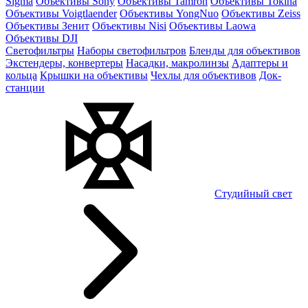
Sigma
Объективы Sony
Объективы Tamron
Объективы Tokina
Объективы Voigtlaender
Объективы YongNuo
Объективы Zeiss
Объективы Зенит
Объективы Nisi
Объективы Laowa
Объективы DJI
Светофильтры
Наборы светофильтров
Бленды для объективов
Экстендеры, конвертеры
Насадки, макролинзы
Адаптеры и
кольца
Крышки на объективы
Чехлы для объективов
Док-
станции
Студийный свет