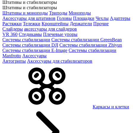
Штативы и стабилизаторы
Штативы и стабилизаторы
Штативы и моноподы
Триподы
Моноподы
Аксессуары для штативов
Головы
Площадки
Чехлы
Адаптеры
Растяжки
Тележки
Кронштейны
Держатели
Прочие
Слайдеры
аксессуары для слайдеров
VR 360
Стедикамы
Плечевые упоры
Системы стабилизации
Системы стабилизации GreenBean
Системы стабилизации DJI
Системы стабилизации Zhiyun
Системы стабилизации E-Image
Системы стабилизации
Manfrotto
Аксессуары
Автогрипы
Аксессуары для стабилизаторов
Каркасы и клетки