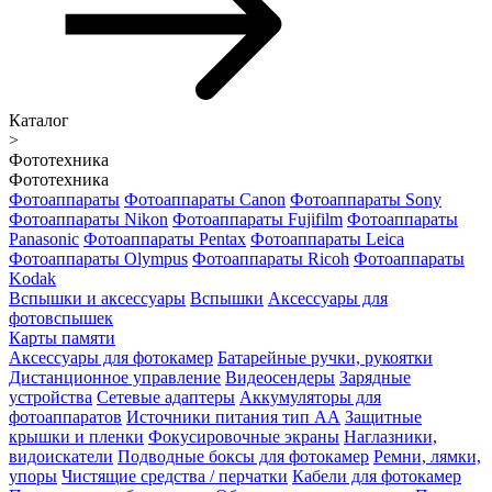
Каталог
>
Фототехника
Фототехника
Фотоаппараты
Фотоаппараты Canon
Фотоаппараты Sony
Фотоаппараты Nikon
Фотоаппараты Fujifilm
Фотоаппараты
Panasonic
Фотоаппараты Pentax
Фотоаппараты Leica
Фотоаппараты Olympus
Фотоаппараты Ricoh
Фотоаппараты
Kodak
Вспышки и аксессуары
Вспышки
Аксессуары для
фотовспышек
Карты памяти
Аксессуары для фотокамер
Батарейные ручки, рукоятки
Дистанционное управление
Видеосендеры
Зарядные
устройства
Сетевые адаптеры
Аккумуляторы для
фотоаппаратов
Источники питания тип АА
Защитные
крышки и пленки
Фокусировочные экраны
Наглазники,
видоискатели
Подводные боксы для фотокамер
Ремни, лямки,
упоры
Чистящие средства / перчатки
Кабели для фотокамер