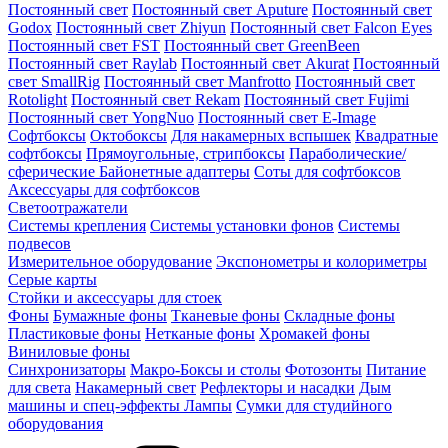
Постоянный свет
Постоянный свет Aputure
Постоянный свет
Godox
Постоянный свет Zhiyun
Постоянный свет Falcon Eyes
Постоянный свет FST
Постоянный свет GreenBeen
Постоянный свет Raylab
Постоянный свет Akurat
Постоянный
свет SmallRig
Постоянный свет Manfrotto
Постоянный свет
Rotolight
Постоянный свет Rekam
Постоянный свет Fujimi
Постоянный свет YongNuo
Постоянный свет E-Image
Софтбоксы
Октобоксы
Для накамерных вспышек
Квадратные
софтбоксы
Прямоугольные, стрипбоксы
Параболические/
сферические
Байонетныe адаптеры
Соты для софтбоксов
Аксессуары для софтбоксов
Светоотражатели
Системы крепления
Системы установки фонов
Системы
подвесов
Измерительное оборудование
Экспонометры и колориметры
Серые карты
Стойки и аксессуары для стоек
Фоны
Бумажные фоны
Тканевые фоны
Складные фоны
Пластиковые фоны
Нетканые фоны
Хромакей фоны
Виниловые фоны
Синхронизаторы
Макро-Боксы и столы
Фотозонты
Питание
для света
Накамерный свет
Рефлекторы и насадки
Дым
машины и спец-эффекты
Лампы
Сумки для студийного
оборудования