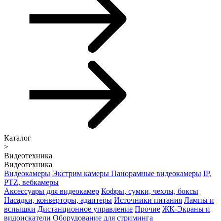
Каталог
>
Видеотехника
Видеотехника
Видеокамеры
Экстрим камеры
Панорамные видеокамеры
IP,
PTZ, вебкамеры
Аксессуары для видеокамер
Кофры, сумки, чехлы, боксы
Насадки, конверторы, адаптеры
Источники питания
Лампы и
вспышки
Дистанционное управление
Прочие
ЖК-Экраны и
видоискатели
Оборудование для стриминга