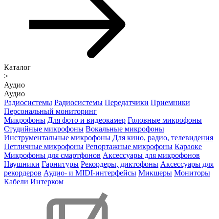
Каталог
>
Аудио
Аудио
Радиосистемы
Радиосистемы
Передатчики
Приемники
Персональный мониторинг
Микрофоны
Для фото и видеокамер
Головные микрофоны
Студийные микрофоны
Вокальные микрофоны
Инструментальные микрофоны
Для кино, радио, телевидения
Петличные микрофоны
Репортажные микрофоны
Караоке
Микрофоны для смартфонов
Аксессуары для микрофонов
Наушники
Гарнитуры
Рекордеры, диктофоны
Аксессуары для
рекордеров
Аудио- и MIDI-интерфейсы
Микшеры
Мониторы
Кабели
Интерком