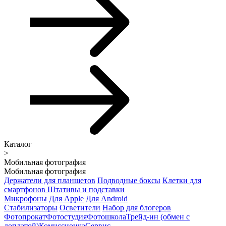
Каталог
>
Мобильная фотография
Мобильная фотография
Держатели для планшетов
Подводные боксы
Клетки для
смартфонов
Штативы и подставки
Микрофоны
Для Apple
Для Android
Стабилизаторы
Осветители
Набор для блогеров
Фотопрокат
Фотостудия
Фотошкола
Трейд-ин (обмен с
доплатой)
Комиссионка
Сервис