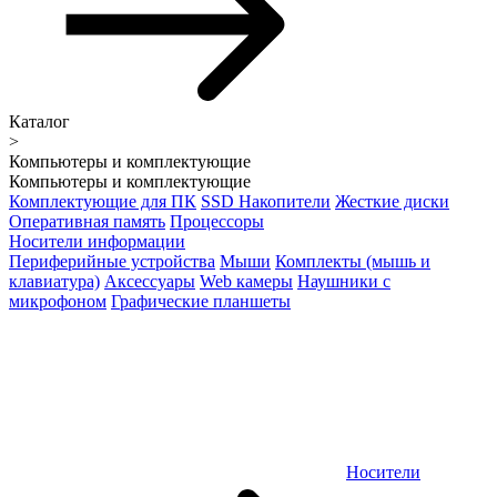
Каталог
>
Компьютеры и комплектующие
Компьютеры и комплектующие
Комплектующие для ПК
SSD Накопители
Жесткие диски
Оперативная память
Процессоры
Носители информации
Периферийные устройства
Мыши
Комплекты (мышь и
клавиатура)
Аксессуары
Web камеры
Наушники с
микрофоном
Графические планшеты
Носители