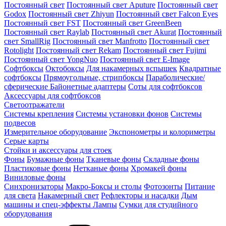
Постоянный свет
Постоянный свет Aputure
Постоянный свет
Godox
Постоянный свет Zhiyun
Постоянный свет Falcon Eyes
Постоянный свет FST
Постоянный свет GreenBeen
Постоянный свет Raylab
Постоянный свет Akurat
Постоянный
свет SmallRig
Постоянный свет Manfrotto
Постоянный свет
Rotolight
Постоянный свет Rekam
Постоянный свет Fujimi
Постоянный свет YongNuo
Постоянный свет E-Image
Софтбоксы
Октобоксы
Для накамерных вспышек
Квадратные
софтбоксы
Прямоугольные, стрипбоксы
Параболические/
сферические
Байонетныe адаптеры
Соты для софтбоксов
Аксессуары для софтбоксов
Светоотражатели
Системы крепления
Системы установки фонов
Системы
подвесов
Измерительное оборудование
Экспонометры и колориметры
Серые карты
Стойки и аксессуары для стоек
Фоны
Бумажные фоны
Тканевые фоны
Складные фоны
Пластиковые фоны
Нетканые фоны
Хромакей фоны
Виниловые фоны
Синхронизаторы
Макро-Боксы и столы
Фотозонты
Питание
для света
Накамерный свет
Рефлекторы и насадки
Дым
машины и спец-эффекты
Лампы
Сумки для студийного
оборудования