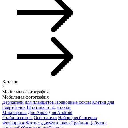
Каталог
>
Мобильная фотография
Мобильная фотография
Держатели для планшетов
Подводные боксы
Клетки для
смартфонов
Штативы и подставки
Микрофоны
Для Apple
Для Android
Стабилизаторы
Осветители
Набор для блогеров
Фотопрокат
Фотостудия
Фотошкола
Трейд-ин (обмен с
доплатой)
Комиссионка
Сервис