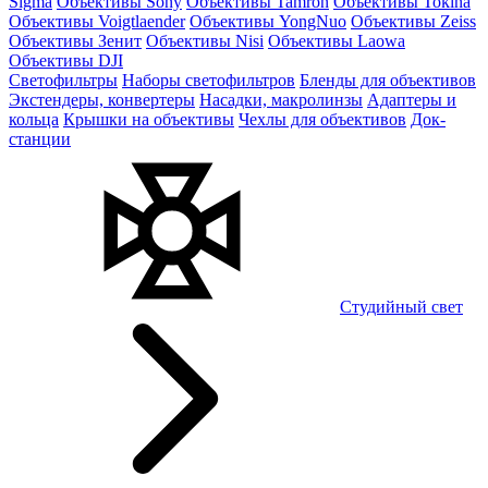
Sigma
Объективы Sony
Объективы Tamron
Объективы Tokina
Объективы Voigtlaender
Объективы YongNuo
Объективы Zeiss
Объективы Зенит
Объективы Nisi
Объективы Laowa
Объективы DJI
Светофильтры
Наборы светофильтров
Бленды для объективов
Экстендеры, конвертеры
Насадки, макролинзы
Адаптеры и
кольца
Крышки на объективы
Чехлы для объективов
Док-
станции
Студийный свет