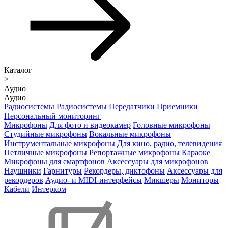
Каталог
>
Аудио
Аудио
Радиосистемы
Радиосистемы
Передатчики
Приемники
Персональный мониторинг
Микрофоны
Для фото и видеокамер
Головные микрофоны
Студийные микрофоны
Вокальные микрофоны
Инструментальные микрофоны
Для кино, радио, телевидения
Петличные микрофоны
Репортажные микрофоны
Караоке
Микрофоны для смартфонов
Аксессуары для микрофонов
Наушники
Гарнитуры
Рекордеры, диктофоны
Аксессуары для
рекордеров
Аудио- и MIDI-интерфейсы
Микшеры
Мониторы
Кабели
Интерком