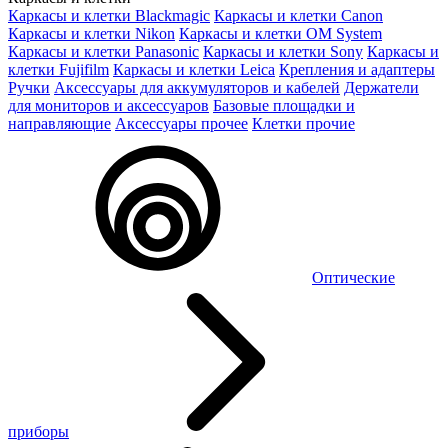
Каркасы и клетки Blackmagic
Каркасы и клетки Canon
Каркасы и клетки Nikon
Каркасы и клетки OM System
Каркасы и клетки Panasonic
Каркасы и клетки Sony
Каркасы и
клетки Fujifilm
Каркасы и клетки Leica
Крепления и адаптеры
Ручки
Аксессуары для аккумуляторов и кабелей
Держатели
для мониторов и аксессуаров
Базовые площадки и
направляющие
Аксессуары прочее
Клетки прочие
Оптические
приборы