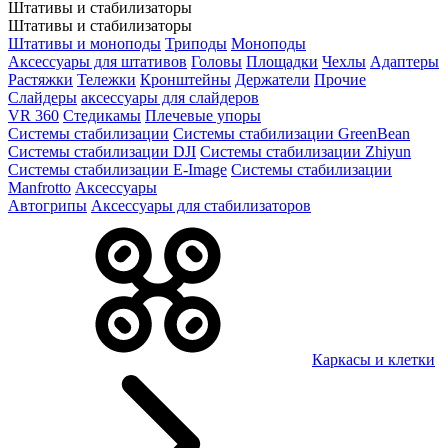
Штативы и стабилизаторы
Штативы и стабилизаторы
Штативы и моноподы
Триподы
Моноподы
Аксессуары для штативов
Головы
Площадки
Чехлы
Адаптеры
Растяжки
Тележки
Кронштейны
Держатели
Прочие
Слайдеры
аксессуары для слайдеров
VR 360
Стедикамы
Плечевые упоры
Системы стабилизации
Системы стабилизации GreenBean
Системы стабилизации DJI
Системы стабилизации Zhiyun
Системы стабилизации E-Image
Системы стабилизации
Manfrotto
Аксессуары
Автогрипы
Аксессуары для стабилизаторов
Каркасы и клетки