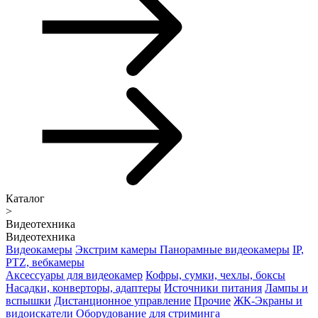
Каталог
>
Видеотехника
Видеотехника
Видеокамеры
Экстрим камеры
Панорамные видеокамеры
IP,
PTZ, вебкамеры
Аксессуары для видеокамер
Кофры, сумки, чехлы, боксы
Насадки, конверторы, адаптеры
Источники питания
Лампы и
вспышки
Дистанционное управление
Прочие
ЖК-Экраны и
видоискатели
Оборудование для стриминга