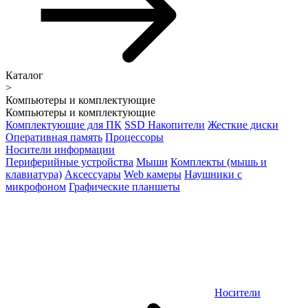
Каталог
>
Компьютеры и комплектующие
Компьютеры и комплектующие
Комплектующие для ПК
SSD Накопители
Жесткие диски
Оперативная память
Процессоры
Носители информации
Периферийные устройства
Мыши
Комплекты (мышь и
клавиатура)
Аксессуары
Web камеры
Наушники с
микрофоном
Графические планшеты
Носители