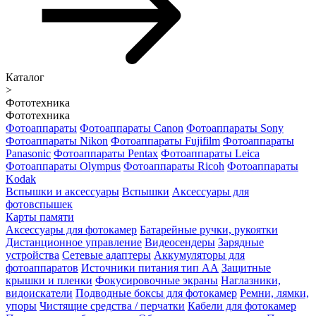
Каталог
>
Фототехника
Фототехника
Фотоаппараты
Фотоаппараты Canon
Фотоаппараты Sony
Фотоаппараты Nikon
Фотоаппараты Fujifilm
Фотоаппараты
Panasonic
Фотоаппараты Pentax
Фотоаппараты Leica
Фотоаппараты Olympus
Фотоаппараты Ricoh
Фотоаппараты
Kodak
Вспышки и аксессуары
Вспышки
Аксессуары для
фотовспышек
Карты памяти
Аксессуары для фотокамер
Батарейные ручки, рукоятки
Дистанционное управление
Видеосендеры
Зарядные
устройства
Сетевые адаптеры
Аккумуляторы для
фотоаппаратов
Источники питания тип АА
Защитные
крышки и пленки
Фокусировочные экраны
Наглазники,
видоискатели
Подводные боксы для фотокамер
Ремни, лямки,
упоры
Чистящие средства / перчатки
Кабели для фотокамер