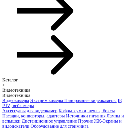
Каталог
>
Видеотехника
Видеотехника
Видеокамеры
Экстрим камеры
Панорамные видеокамеры
IP,
PTZ, вебкамеры
Аксессуары для видеокамер
Кофры, сумки, чехлы, боксы
Насадки, конверторы, адаптеры
Источники питания
Лампы и
вспышки
Дистанционное управление
Прочие
ЖК-Экраны и
видоискатели
Оборудование для стриминга