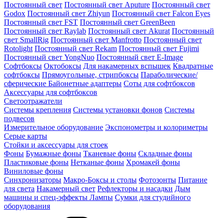
Постоянный свет
Постоянный свет Aputure
Постоянный свет
Godox
Постоянный свет Zhiyun
Постоянный свет Falcon Eyes
Постоянный свет FST
Постоянный свет GreenBeen
Постоянный свет Raylab
Постоянный свет Akurat
Постоянный
свет SmallRig
Постоянный свет Manfrotto
Постоянный свет
Rotolight
Постоянный свет Rekam
Постоянный свет Fujimi
Постоянный свет YongNuo
Постоянный свет E-Image
Софтбоксы
Октобоксы
Для накамерных вспышек
Квадратные
софтбоксы
Прямоугольные, стрипбоксы
Параболические/
сферические
Байонетныe адаптеры
Соты для софтбоксов
Аксессуары для софтбоксов
Светоотражатели
Системы крепления
Системы установки фонов
Системы
подвесов
Измерительное оборудование
Экспонометры и колориметры
Серые карты
Стойки и аксессуары для стоек
Фоны
Бумажные фоны
Тканевые фоны
Складные фоны
Пластиковые фоны
Нетканые фоны
Хромакей фоны
Виниловые фоны
Синхронизаторы
Макро-Боксы и столы
Фотозонты
Питание
для света
Накамерный свет
Рефлекторы и насадки
Дым
машины и спец-эффекты
Лампы
Сумки для студийного
оборудования