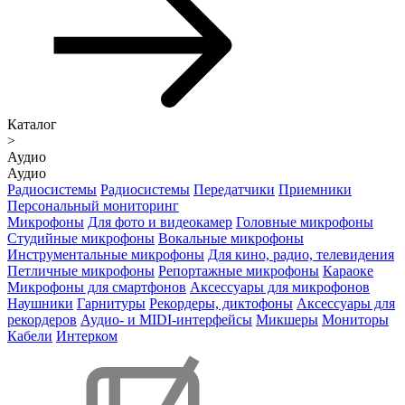
Каталог
>
Аудио
Аудио
Радиосистемы
Радиосистемы
Передатчики
Приемники
Персональный мониторинг
Микрофоны
Для фото и видеокамер
Головные микрофоны
Студийные микрофоны
Вокальные микрофоны
Инструментальные микрофоны
Для кино, радио, телевидения
Петличные микрофоны
Репортажные микрофоны
Караоке
Микрофоны для смартфонов
Аксессуары для микрофонов
Наушники
Гарнитуры
Рекордеры, диктофоны
Аксессуары для
рекордеров
Аудио- и MIDI-интерфейсы
Микшеры
Мониторы
Кабели
Интерком