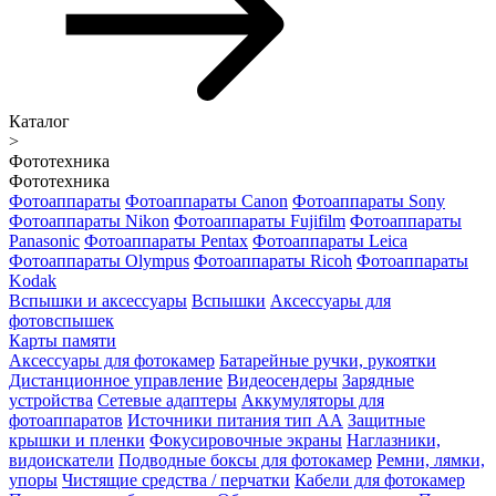
Каталог
>
Фототехника
Фототехника
Фотоаппараты
Фотоаппараты Canon
Фотоаппараты Sony
Фотоаппараты Nikon
Фотоаппараты Fujifilm
Фотоаппараты
Panasonic
Фотоаппараты Pentax
Фотоаппараты Leica
Фотоаппараты Olympus
Фотоаппараты Ricoh
Фотоаппараты
Kodak
Вспышки и аксессуары
Вспышки
Аксессуары для
фотовспышек
Карты памяти
Аксессуары для фотокамер
Батарейные ручки, рукоятки
Дистанционное управление
Видеосендеры
Зарядные
устройства
Сетевые адаптеры
Аккумуляторы для
фотоаппаратов
Источники питания тип АА
Защитные
крышки и пленки
Фокусировочные экраны
Наглазники,
видоискатели
Подводные боксы для фотокамер
Ремни, лямки,
упоры
Чистящие средства / перчатки
Кабели для фотокамер