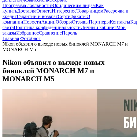
Программа лояльности
Юридическим лицам
Как
купить
Доставка
Оплата
Интересное
Товар лицом
Рассрочка и
кредит
Гарантии и возврат
Сертификаты
О
компании
Новости
Акции
Обзоры
Отзывы
Партнеры
Контакты
Ка
сайта
Политика конфиденциальности
Личный кабинет
Мои
заказы
Избранное
Сравнение
Пароль
Главная
Фотоблог
Nikon объявил о выходе новых биноклей MONARCH M7 и
MONARCH M5
Nikon объявил о выходе новых
биноклей MONARCH M7 и
MONARCH M5