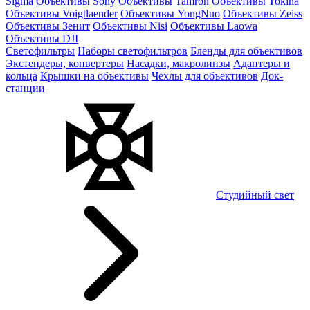
Sigma
Объективы Sony
Объективы Tamron
Объективы Tokina
Объективы Voigtlaender
Объективы YongNuo
Объективы Zeiss
Объективы Зенит
Объективы Nisi
Объективы Laowa
Объективы DJI
Светофильтры
Наборы светофильтров
Бленды для объективов
Экстендеры, конвертеры
Насадки, макролинзы
Адаптеры и
кольца
Крышки на объективы
Чехлы для объективов
Док-
станции
Студийный свет