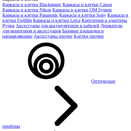
Каркасы и клетки Blackmagic
Каркасы и клетки Canon
Каркасы и клетки Nikon
Каркасы и клетки OM System
Каркасы и клетки Panasonic
Каркасы и клетки Sony
Каркасы и
клетки Fujifilm
Каркасы и клетки Leica
Крепления и адаптеры
Ручки
Аксессуары для аккумуляторов и кабелей
Держатели
для мониторов и аксессуаров
Базовые площадки и
направляющие
Аксессуары прочее
Клетки прочие
Оптические
приборы