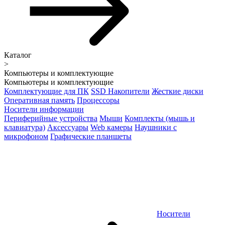
Каталог
>
Компьютеры и комплектующие
Компьютеры и комплектующие
Комплектующие для ПК
SSD Накопители
Жесткие диски
Оперативная память
Процессоры
Носители информации
Периферийные устройства
Мыши
Комплекты (мышь и
клавиатура)
Аксессуары
Web камеры
Наушники с
микрофоном
Графические планшеты
Носители