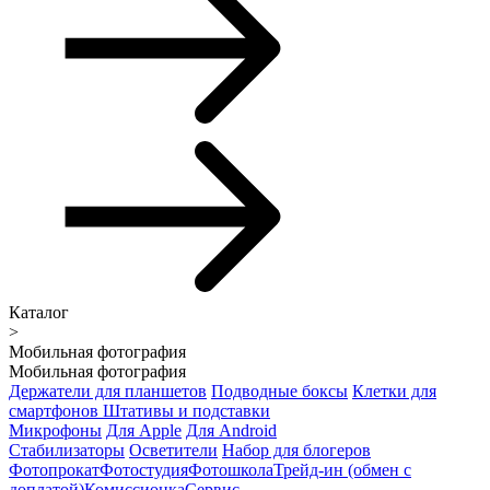
Каталог
>
Мобильная фотография
Мобильная фотография
Держатели для планшетов
Подводные боксы
Клетки для
смартфонов
Штативы и подставки
Микрофоны
Для Apple
Для Android
Стабилизаторы
Осветители
Набор для блогеров
Фотопрокат
Фотостудия
Фотошкола
Трейд-ин (обмен с
доплатой)
Комиссионка
Сервис