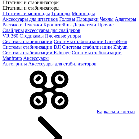
Штативы и стабилизаторы
Штативы и стабилизаторы
Штативы и моноподы
Триподы
Моноподы
Аксессуары для штативов
Головы
Площадки
Чехлы
Адаптеры
Растяжки
Тележки
Кронштейны
Держатели
Прочие
Слайдеры
аксессуары для слайдеров
VR 360
Стедикамы
Плечевые упоры
Системы стабилизации
Системы стабилизации GreenBean
Системы стабилизации DJI
Системы стабилизации Zhiyun
Системы стабилизации E-Image
Системы стабилизации
Manfrotto
Аксессуары
Автогрипы
Аксессуары для стабилизаторов
Каркасы и клетки