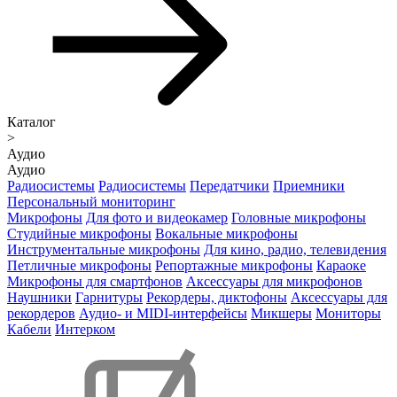
Каталог
>
Аудио
Аудио
Радиосистемы
Радиосистемы
Передатчики
Приемники
Персональный мониторинг
Микрофоны
Для фото и видеокамер
Головные микрофоны
Студийные микрофоны
Вокальные микрофоны
Инструментальные микрофоны
Для кино, радио, телевидения
Петличные микрофоны
Репортажные микрофоны
Караоке
Микрофоны для смартфонов
Аксессуары для микрофонов
Наушники
Гарнитуры
Рекордеры, диктофоны
Аксессуары для
рекордеров
Аудио- и MIDI-интерфейсы
Микшеры
Мониторы
Кабели
Интерком