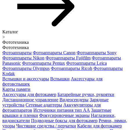
Каталог
>
Фототехника
Фототехника
Фотоаппараты
Фотоаппараты Canon
Фотоаппараты Sony
Фотоаппараты Nikon
Фотоаппараты Fujifilm
Фотоаппараты
Panasonic
Фотоаппараты Pentax
Фотоаппараты Leica
Фотоаппараты Olympus
Фотоаппараты Ricoh
Фотоаппараты
Kodak
Вспышки и аксессуары
Вспышки
Аксессуары для
фотовспышек
Карты памяти
Аксессуары для фотокамер
Батарейные ручки, рукоятки
Дистанционное управление
Видеосендеры
Зарядные
устройства
Сетевые адаптеры
Аккумуляторы для
фотоаппаратов
Источники питания тип АА
Защитные
крышки и пленки
Фокусировочные экраны
Наглазники,
видоискатели
Подводные боксы для фотокамер
Ремни, лямки,
упоры
Чистящие средства / перчатки
Кабели для фотокамер