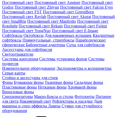
Постоянный свет
Постоянный свет Aputure
Постоянный свет
Godox
Постоянный свет Zhiyun
Постоянный свет Falcon Eyes
Постоянный свет FST
Постоянный свет GreenBeen
Постоянный свет Raylab
Постоянный свет Akurat
Постоянный
свет SmallRig
Постоянный свет Manfrotto
Постоянный свет
Rotolight
Постоянный свет Rekam
Постоянный свет Fujimi
Постоянный свет YongNuo
Постоянный свет E-Image
Софтбоксы
Октобоксы
Для накамерных вспышек
Квадратные
софтбоксы
Прямоугольные, стрипбоксы
Параболические/
сферические
Байонетныe адаптеры
Соты для софтбоксов
Аксессуары для софтбоксов
Светоотражатели
Системы крепления
Системы установки фонов
Системы
подвесов
Измерительное оборудование
Экспонометры и колориметры
Серые карты
Стойки и аксессуары для стоек
Фоны
Бумажные фоны
Тканевые фоны
Складные фоны
Пластиковые фоны
Нетканые фоны
Хромакей фоны
Виниловые фоны
Синхронизаторы
Макро-Боксы и столы
Фотозонты
Питание
для света
Накамерный свет
Рефлекторы и насадки
Дым
машины и спец-эффекты
Лампы
Сумки для студийного
оборудования