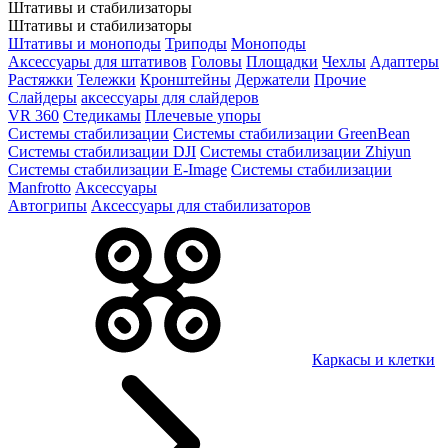
Штативы и стабилизаторы
Штативы и стабилизаторы
Штативы и моноподы
Триподы
Моноподы
Аксессуары для штативов
Головы
Площадки
Чехлы
Адаптеры
Растяжки
Тележки
Кронштейны
Держатели
Прочие
Слайдеры
аксессуары для слайдеров
VR 360
Стедикамы
Плечевые упоры
Системы стабилизации
Системы стабилизации GreenBean
Системы стабилизации DJI
Системы стабилизации Zhiyun
Системы стабилизации E-Image
Системы стабилизации
Manfrotto
Аксессуары
Автогрипы
Аксессуары для стабилизаторов
Каркасы и клетки