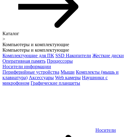
Каталог
>
Компьютеры и комплектующие
Компьютеры и комплектующие
Комплектующие для ПК
SSD Накопители
Жесткие диски
Оперативная память
Процессоры
Носители информации
Периферийные устройства
Мыши
Комплекты (мышь и
клавиатура)
Аксессуары
Web камеры
Наушники с
микрофоном
Графические планшеты
Носители