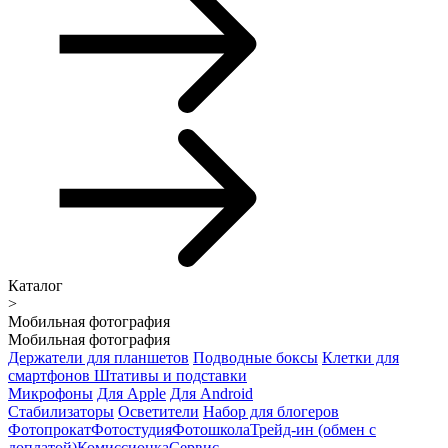
Каталог
>
Мобильная фотография
Мобильная фотография
Держатели для планшетов
Подводные боксы
Клетки для
смартфонов
Штативы и подставки
Микрофоны
Для Apple
Для Android
Стабилизаторы
Осветители
Набор для блогеров
Фотопрокат
Фотостудия
Фотошкола
Трейд-ин (обмен с
доплатой)
Комиссионка
Сервис