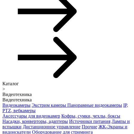
Каталог
>
Видеотехника
Видеотехника
Видеокамеры
Экстрим камеры
Панорамные видеокамеры
IP,
PTZ, вебкамеры
Аксессуары для видеокамер
Кофры, сумки, чехлы, боксы
Насадки, конверторы, адаптеры
Источники питания
Лампы и
вспышки
Дистанционное управление
Прочие
ЖК-Экраны и
видоискатели
Оборудование для стриминга