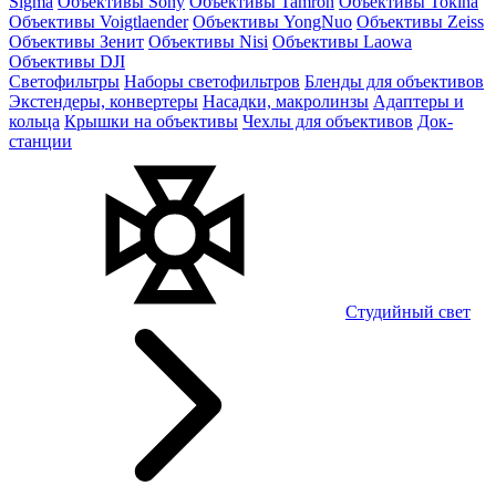
Sigma
Объективы Sony
Объективы Tamron
Объективы Tokina
Объективы Voigtlaender
Объективы YongNuo
Объективы Zeiss
Объективы Зенит
Объективы Nisi
Объективы Laowa
Объективы DJI
Светофильтры
Наборы светофильтров
Бленды для объективов
Экстендеры, конвертеры
Насадки, макролинзы
Адаптеры и
кольца
Крышки на объективы
Чехлы для объективов
Док-
станции
Студийный свет