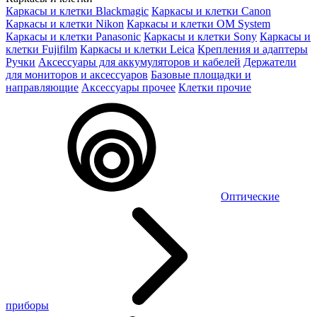
Каркасы и клетки Blackmagic
Каркасы и клетки Canon
Каркасы и клетки Nikon
Каркасы и клетки OM System
Каркасы и клетки Panasonic
Каркасы и клетки Sony
Каркасы и
клетки Fujifilm
Каркасы и клетки Leica
Крепления и адаптеры
Ручки
Аксессуары для аккумуляторов и кабелей
Держатели
для мониторов и аксессуаров
Базовые площадки и
направляющие
Аксессуары прочее
Клетки прочие
Оптические
приборы