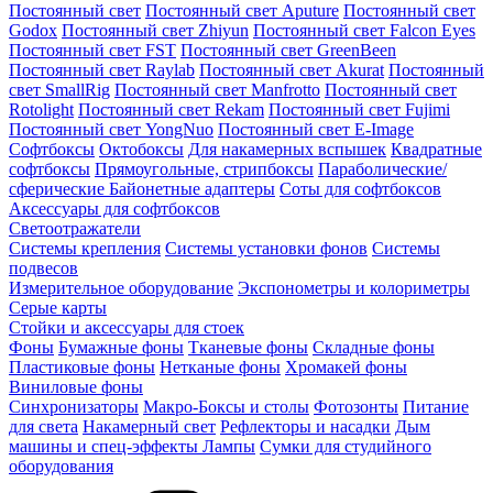
Постоянный свет
Постоянный свет Aputure
Постоянный свет
Godox
Постоянный свет Zhiyun
Постоянный свет Falcon Eyes
Постоянный свет FST
Постоянный свет GreenBeen
Постоянный свет Raylab
Постоянный свет Akurat
Постоянный
свет SmallRig
Постоянный свет Manfrotto
Постоянный свет
Rotolight
Постоянный свет Rekam
Постоянный свет Fujimi
Постоянный свет YongNuo
Постоянный свет E-Image
Софтбоксы
Октобоксы
Для накамерных вспышек
Квадратные
софтбоксы
Прямоугольные, стрипбоксы
Параболические/
сферические
Байонетныe адаптеры
Соты для софтбоксов
Аксессуары для софтбоксов
Светоотражатели
Системы крепления
Системы установки фонов
Системы
подвесов
Измерительное оборудование
Экспонометры и колориметры
Серые карты
Стойки и аксессуары для стоек
Фоны
Бумажные фоны
Тканевые фоны
Складные фоны
Пластиковые фоны
Нетканые фоны
Хромакей фоны
Виниловые фоны
Синхронизаторы
Макро-Боксы и столы
Фотозонты
Питание
для света
Накамерный свет
Рефлекторы и насадки
Дым
машины и спец-эффекты
Лампы
Сумки для студийного
оборудования