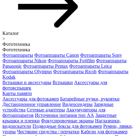
Каталог
>
Фототехника
Фототехника
Фотоаппараты
Фотоаппараты Canon
Фотоаппараты Sony
Фотоаппараты Nikon
Фотоаппараты Fujifilm
Фотоаппараты
Panasonic
Фотоаппараты Pentax
Фотоаппараты Leica
Фотоаппараты Olympus
Фотоаппараты Ricoh
Фотоаппараты
Kodak
Вспышки и аксессуары
Вспышки
Аксессуары для
фотовспышек
Карты памяти
Аксессуары для фотокамер
Батарейные ручки, рукоятки
Дистанционное управление
Видеосендеры
Зарядные
устройства
Сетевые адаптеры
Аккумуляторы для
фотоаппаратов
Источники питания тип АА
Защитные
крышки и пленки
Фокусировочные экраны
Наглазники,
видоискатели
Подводные боксы для фотокамер
Ремни, лямки,
упоры
Чистящие средства / перчатки
Кабели для фотокамер