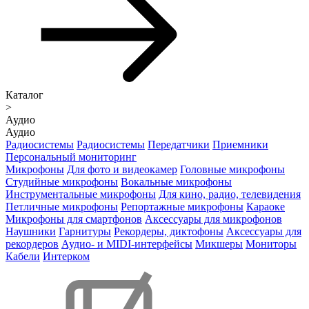
Каталог
>
Аудио
Аудио
Радиосистемы
Радиосистемы
Передатчики
Приемники
Персональный мониторинг
Микрофоны
Для фото и видеокамер
Головные микрофоны
Студийные микрофоны
Вокальные микрофоны
Инструментальные микрофоны
Для кино, радио, телевидения
Петличные микрофоны
Репортажные микрофоны
Караоке
Микрофоны для смартфонов
Аксессуары для микрофонов
Наушники
Гарнитуры
Рекордеры, диктофоны
Аксессуары для
рекордеров
Аудио- и MIDI-интерфейсы
Микшеры
Мониторы
Кабели
Интерком