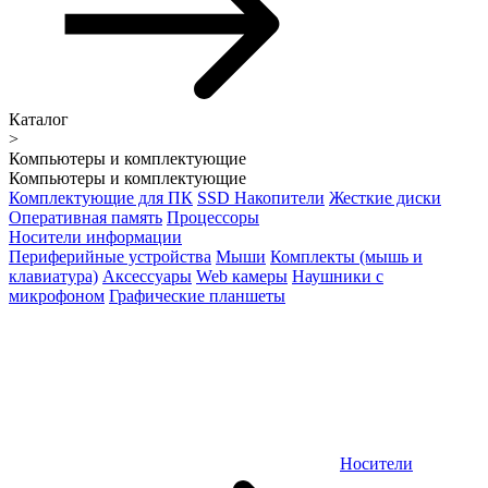
Каталог
>
Компьютеры и комплектующие
Компьютеры и комплектующие
Комплектующие для ПК
SSD Накопители
Жесткие диски
Оперативная память
Процессоры
Носители информации
Периферийные устройства
Мыши
Комплекты (мышь и
клавиатура)
Аксессуары
Web камеры
Наушники с
микрофоном
Графические планшеты
Носители