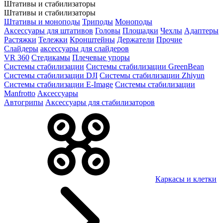
Штативы и стабилизаторы
Штативы и стабилизаторы
Штативы и моноподы
Триподы
Моноподы
Аксессуары для штативов
Головы
Площадки
Чехлы
Адаптеры
Растяжки
Тележки
Кронштейны
Держатели
Прочие
Слайдеры
аксессуары для слайдеров
VR 360
Стедикамы
Плечевые упоры
Системы стабилизации
Системы стабилизации GreenBean
Системы стабилизации DJI
Системы стабилизации Zhiyun
Системы стабилизации E-Image
Системы стабилизации
Manfrotto
Аксессуары
Автогрипы
Аксессуары для стабилизаторов
Каркасы и клетки