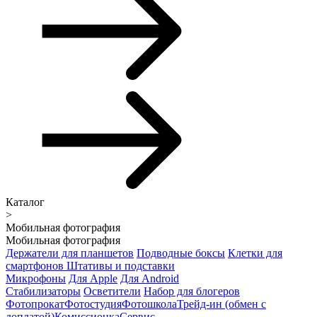
Каталог
>
Мобильная фотография
Мобильная фотография
Держатели для планшетов
Подводные боксы
Клетки для
смартфонов
Штативы и подставки
Микрофоны
Для Apple
Для Android
Стабилизаторы
Осветители
Набор для блогеров
Фотопрокат
Фотостудия
Фотошкола
Трейд-ин (обмен с
доплатой)
Комиссионка
Сервис