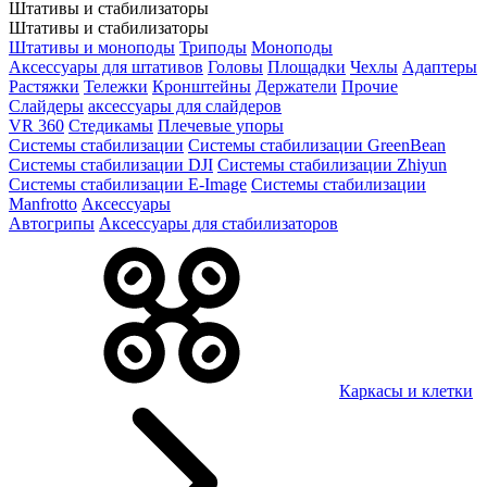
Штативы и стабилизаторы
Штативы и стабилизаторы
Штативы и моноподы
Триподы
Моноподы
Аксессуары для штативов
Головы
Площадки
Чехлы
Адаптеры
Растяжки
Тележки
Кронштейны
Держатели
Прочие
Слайдеры
аксессуары для слайдеров
VR 360
Стедикамы
Плечевые упоры
Системы стабилизации
Системы стабилизации GreenBean
Системы стабилизации DJI
Системы стабилизации Zhiyun
Системы стабилизации E-Image
Системы стабилизации
Manfrotto
Аксессуары
Автогрипы
Аксессуары для стабилизаторов
Каркасы и клетки