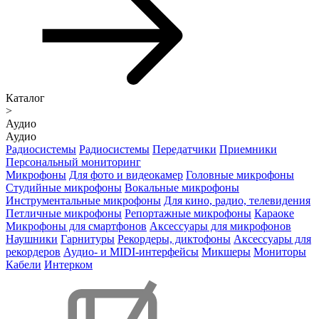
Каталог
>
Аудио
Аудио
Радиосистемы
Радиосистемы
Передатчики
Приемники
Персональный мониторинг
Микрофоны
Для фото и видеокамер
Головные микрофоны
Студийные микрофоны
Вокальные микрофоны
Инструментальные микрофоны
Для кино, радио, телевидения
Петличные микрофоны
Репортажные микрофоны
Караоке
Микрофоны для смартфонов
Аксессуары для микрофонов
Наушники
Гарнитуры
Рекордеры, диктофоны
Аксессуары для
рекордеров
Аудио- и MIDI-интерфейсы
Микшеры
Мониторы
Кабели
Интерком