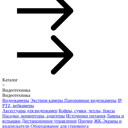
Каталог
>
Видеотехника
Видеотехника
Видеокамеры
Экстрим камеры
Панорамные видеокамеры
IP,
PTZ, вебкамеры
Аксессуары для видеокамер
Кофры, сумки, чехлы, боксы
Насадки, конверторы, адаптеры
Источники питания
Лампы и
вспышки
Дистанционное управление
Прочие
ЖК-Экраны и
видоискатели
Оборудование для стриминга