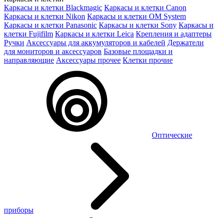
Каркасы и клетки Blackmagic
Каркасы и клетки Canon
Каркасы и клетки Nikon
Каркасы и клетки OM System
Каркасы и клетки Panasonic
Каркасы и клетки Sony
Каркасы и
клетки Fujifilm
Каркасы и клетки Leica
Крепления и адаптеры
Ручки
Аксессуары для аккумуляторов и кабелей
Держатели
для мониторов и аксессуаров
Базовые площадки и
направляющие
Аксессуары прочее
Клетки прочие
Оптические
приборы