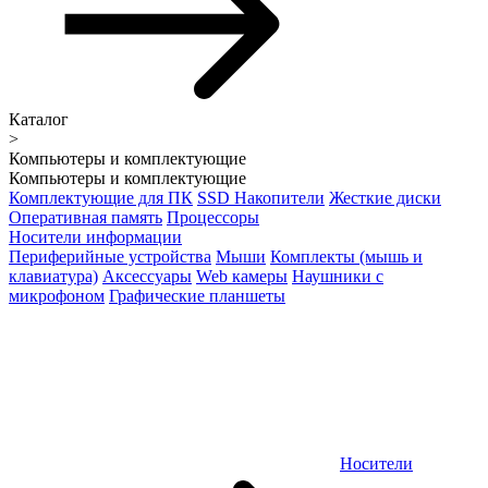
Каталог
>
Компьютеры и комплектующие
Компьютеры и комплектующие
Комплектующие для ПК
SSD Накопители
Жесткие диски
Оперативная память
Процессоры
Носители информации
Периферийные устройства
Мыши
Комплекты (мышь и
клавиатура)
Аксессуары
Web камеры
Наушники с
микрофоном
Графические планшеты
Носители