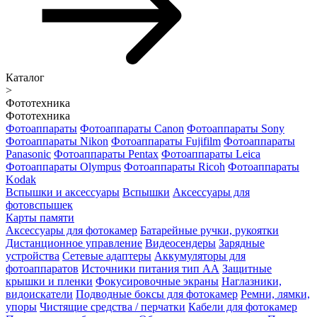
Каталог
>
Фототехника
Фототехника
Фотоаппараты
Фотоаппараты Canon
Фотоаппараты Sony
Фотоаппараты Nikon
Фотоаппараты Fujifilm
Фотоаппараты
Panasonic
Фотоаппараты Pentax
Фотоаппараты Leica
Фотоаппараты Olympus
Фотоаппараты Ricoh
Фотоаппараты
Kodak
Вспышки и аксессуары
Вспышки
Аксессуары для
фотовспышек
Карты памяти
Аксессуары для фотокамер
Батарейные ручки, рукоятки
Дистанционное управление
Видеосендеры
Зарядные
устройства
Сетевые адаптеры
Аккумуляторы для
фотоаппаратов
Источники питания тип АА
Защитные
крышки и пленки
Фокусировочные экраны
Наглазники,
видоискатели
Подводные боксы для фотокамер
Ремни, лямки,
упоры
Чистящие средства / перчатки
Кабели для фотокамер