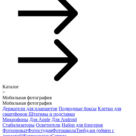
Каталог
>
Мобильная фотография
Мобильная фотография
Держатели для планшетов
Подводные боксы
Клетки для
смартфонов
Штативы и подставки
Микрофоны
Для Apple
Для Android
Стабилизаторы
Осветители
Набор для блогеров
Фотопрокат
Фотостудия
Фотошкола
Трейд-ин (обмен с
доплатой)
Комиссионка
Сервис