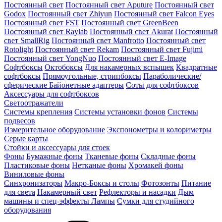
Постоянный свет
Постоянный свет Aputure
Постоянный свет
Godox
Постоянный свет Zhiyun
Постоянный свет Falcon Eyes
Постоянный свет FST
Постоянный свет GreenBeen
Постоянный свет Raylab
Постоянный свет Akurat
Постоянный
свет SmallRig
Постоянный свет Manfrotto
Постоянный свет
Rotolight
Постоянный свет Rekam
Постоянный свет Fujimi
Постоянный свет YongNuo
Постоянный свет E-Image
Софтбоксы
Октобоксы
Для накамерных вспышек
Квадратные
софтбоксы
Прямоугольные, стрипбоксы
Параболические/
сферические
Байонетныe адаптеры
Соты для софтбоксов
Аксессуары для софтбоксов
Светоотражатели
Системы крепления
Системы установки фонов
Системы
подвесов
Измерительное оборудование
Экспонометры и колориметры
Серые карты
Стойки и аксессуары для стоек
Фоны
Бумажные фоны
Тканевые фоны
Складные фоны
Пластиковые фоны
Нетканые фоны
Хромакей фоны
Виниловые фоны
Синхронизаторы
Макро-Боксы и столы
Фотозонты
Питание
для света
Накамерный свет
Рефлекторы и насадки
Дым
машины и спец-эффекты
Лампы
Сумки для студийного
оборудования