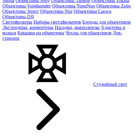
Sigma
Объективы Sony
Объективы Tamron
Объективы Tokina
Объективы Voigtlaender
Объективы YongNuo
Объективы Zeiss
Объективы Зенит
Объективы Nisi
Объективы Laowa
Объективы DJI
Светофильтры
Наборы светофильтров
Бленды для объективов
Экстендеры, конвертеры
Насадки, макролинзы
Адаптеры и
кольца
Крышки на объективы
Чехлы для объективов
Док-
станции
Студийный свет