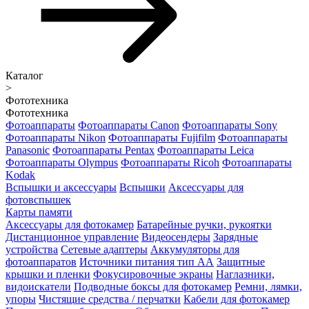
Каталог
>
Фототехника
Фототехника
Фотоаппараты
Фотоаппараты Canon
Фотоаппараты Sony
Фотоаппараты Nikon
Фотоаппараты Fujifilm
Фотоаппараты
Panasonic
Фотоаппараты Pentax
Фотоаппараты Leica
Фотоаппараты Olympus
Фотоаппараты Ricoh
Фотоаппараты
Kodak
Вспышки и аксессуары
Вспышки
Аксессуары для
фотовспышек
Карты памяти
Аксессуары для фотокамер
Батарейные ручки, рукоятки
Дистанционное управление
Видеосендеры
Зарядные
устройства
Сетевые адаптеры
Аккумуляторы для
фотоаппаратов
Источники питания тип АА
Защитные
крышки и пленки
Фокусировочные экраны
Наглазники,
видоискатели
Подводные боксы для фотокамер
Ремни, лямки,
упоры
Чистящие средства / перчатки
Кабели для фотокамер