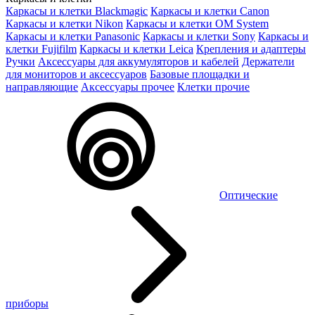
Каркасы и клетки Blackmagic
Каркасы и клетки Canon
Каркасы и клетки Nikon
Каркасы и клетки OM System
Каркасы и клетки Panasonic
Каркасы и клетки Sony
Каркасы и
клетки Fujifilm
Каркасы и клетки Leica
Крепления и адаптеры
Ручки
Аксессуары для аккумуляторов и кабелей
Держатели
для мониторов и аксессуаров
Базовые площадки и
направляющие
Аксессуары прочее
Клетки прочие
Оптические
приборы