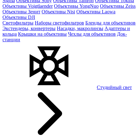
Sigma
Объективы Sony
Объективы Tamron
Объективы Tokina
Объективы Voigtlaender
Объективы YongNuo
Объективы Zeiss
Объективы Зенит
Объективы Nisi
Объективы Laowa
Объективы DJI
Светофильтры
Наборы светофильтров
Бленды для объективов
Экстендеры, конвертеры
Насадки, макролинзы
Адаптеры и
кольца
Крышки на объективы
Чехлы для объективов
Док-
станции
Студийный свет