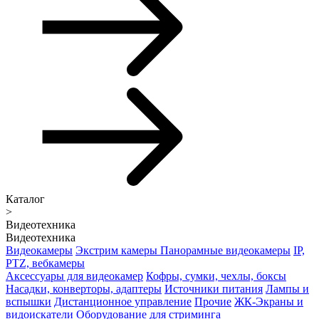
Каталог
>
Видеотехника
Видеотехника
Видеокамеры
Экстрим камеры
Панорамные видеокамеры
IP,
PTZ, вебкамеры
Аксессуары для видеокамер
Кофры, сумки, чехлы, боксы
Насадки, конверторы, адаптеры
Источники питания
Лампы и
вспышки
Дистанционное управление
Прочие
ЖК-Экраны и
видоискатели
Оборудование для стриминга