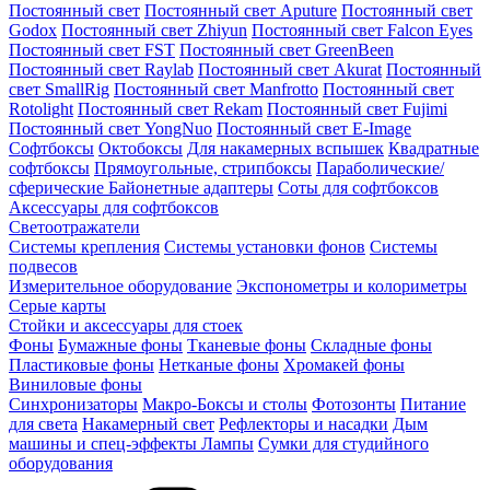
Постоянный свет
Постоянный свет Aputure
Постоянный свет
Godox
Постоянный свет Zhiyun
Постоянный свет Falcon Eyes
Постоянный свет FST
Постоянный свет GreenBeen
Постоянный свет Raylab
Постоянный свет Akurat
Постоянный
свет SmallRig
Постоянный свет Manfrotto
Постоянный свет
Rotolight
Постоянный свет Rekam
Постоянный свет Fujimi
Постоянный свет YongNuo
Постоянный свет E-Image
Софтбоксы
Октобоксы
Для накамерных вспышек
Квадратные
софтбоксы
Прямоугольные, стрипбоксы
Параболические/
сферические
Байонетныe адаптеры
Соты для софтбоксов
Аксессуары для софтбоксов
Светоотражатели
Системы крепления
Системы установки фонов
Системы
подвесов
Измерительное оборудование
Экспонометры и колориметры
Серые карты
Стойки и аксессуары для стоек
Фоны
Бумажные фоны
Тканевые фоны
Складные фоны
Пластиковые фоны
Нетканые фоны
Хромакей фоны
Виниловые фоны
Синхронизаторы
Макро-Боксы и столы
Фотозонты
Питание
для света
Накамерный свет
Рефлекторы и насадки
Дым
машины и спец-эффекты
Лампы
Сумки для студийного
оборудования