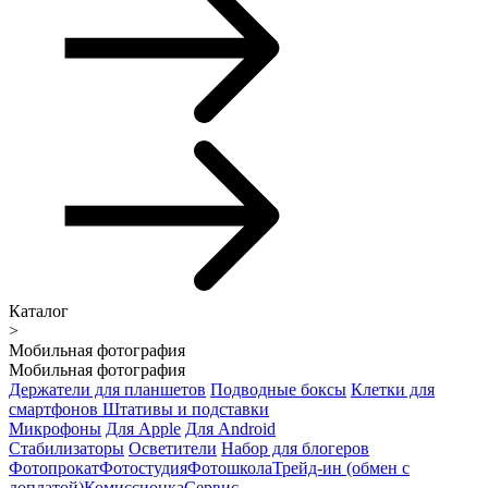
Каталог
>
Мобильная фотография
Мобильная фотография
Держатели для планшетов
Подводные боксы
Клетки для
смартфонов
Штативы и подставки
Микрофоны
Для Apple
Для Android
Стабилизаторы
Осветители
Набор для блогеров
Фотопрокат
Фотостудия
Фотошкола
Трейд-ин (обмен с
доплатой)
Комиссионка
Сервис