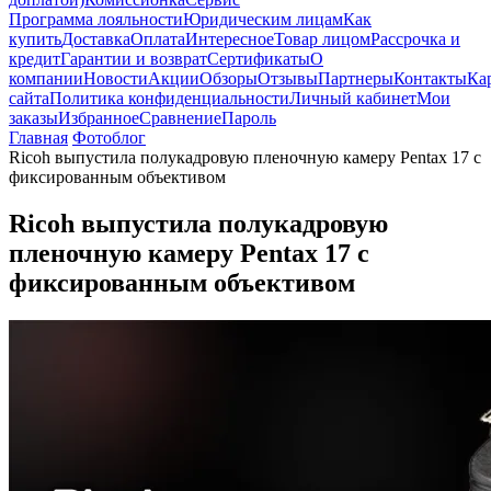
Программа лояльности
Юридическим лицам
Как
купить
Доставка
Оплата
Интересное
Товар лицом
Рассрочка и
кредит
Гарантии и возврат
Сертификаты
О
компании
Новости
Акции
Обзоры
Отзывы
Партнеры
Контакты
Ка
сайта
Политика конфиденциальности
Личный кабинет
Мои
заказы
Избранное
Сравнение
Пароль
Главная
Фотоблог
Ricoh выпустила полукадровую пленочную камеру Pentax 17 с
фиксированным объективом
Ricoh выпустила полукадровую
пленочную камеру Pentax 17 с
фиксированным объективом