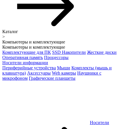
Каталог
>
Компьютеры и комплектующие
Компьютеры и комплектующие
Комплектующие для ПК
SSD Накопители
Жесткие диски
Оперативная память
Процессоры
Носители информации
Периферийные устройства
Мыши
Комплекты (мышь и
клавиатура)
Аксессуары
Web камеры
Наушники с
микрофоном
Графические планшеты
Носители