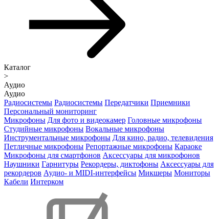
Каталог
>
Аудио
Аудио
Радиосистемы
Радиосистемы
Передатчики
Приемники
Персональный мониторинг
Микрофоны
Для фото и видеокамер
Головные микрофоны
Студийные микрофоны
Вокальные микрофоны
Инструментальные микрофоны
Для кино, радио, телевидения
Петличные микрофоны
Репортажные микрофоны
Караоке
Микрофоны для смартфонов
Аксессуары для микрофонов
Наушники
Гарнитуры
Рекордеры, диктофоны
Аксессуары для
рекордеров
Аудио- и MIDI-интерфейсы
Микшеры
Мониторы
Кабели
Интерком