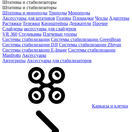
Штативы и стабилизаторы
Штативы и стабилизаторы
Штативы и моноподы
Триподы
Моноподы
Аксессуары для штативов
Головы
Площадки
Чехлы
Адаптеры
Растяжки
Тележки
Кронштейны
Держатели
Прочие
Слайдеры
аксессуары для слайдеров
VR 360
Стедикамы
Плечевые упоры
Системы стабилизации
Системы стабилизации GreenBean
Системы стабилизации DJI
Системы стабилизации Zhiyun
Системы стабилизации E-Image
Системы стабилизации
Manfrotto
Аксессуары
Автогрипы
Аксессуары для стабилизаторов
Каркасы и клетки