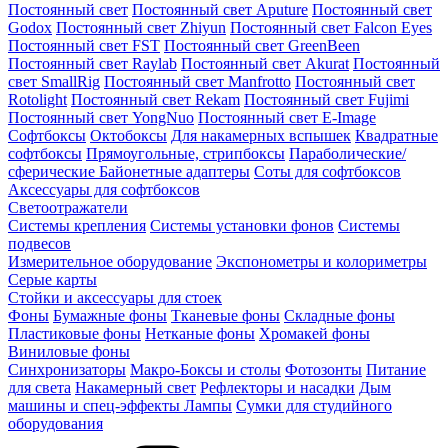
Постоянный свет
Постоянный свет Aputure
Постоянный свет
Godox
Постоянный свет Zhiyun
Постоянный свет Falcon Eyes
Постоянный свет FST
Постоянный свет GreenBeen
Постоянный свет Raylab
Постоянный свет Akurat
Постоянный
свет SmallRig
Постоянный свет Manfrotto
Постоянный свет
Rotolight
Постоянный свет Rekam
Постоянный свет Fujimi
Постоянный свет YongNuo
Постоянный свет E-Image
Софтбоксы
Октобоксы
Для накамерных вспышек
Квадратные
софтбоксы
Прямоугольные, стрипбоксы
Параболические/
сферические
Байонетныe адаптеры
Соты для софтбоксов
Аксессуары для софтбоксов
Светоотражатели
Системы крепления
Системы установки фонов
Системы
подвесов
Измерительное оборудование
Экспонометры и колориметры
Серые карты
Стойки и аксессуары для стоек
Фоны
Бумажные фоны
Тканевые фоны
Складные фоны
Пластиковые фоны
Нетканые фоны
Хромакей фоны
Виниловые фоны
Синхронизаторы
Макро-Боксы и столы
Фотозонты
Питание
для света
Накамерный свет
Рефлекторы и насадки
Дым
машины и спец-эффекты
Лампы
Сумки для студийного
оборудования