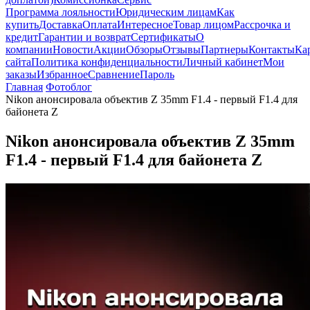
Программа лояльности
Юридическим лицам
Как
купить
Доставка
Оплата
Интересное
Товар лицом
Рассрочка и
кредит
Гарантии и возврат
Сертификаты
О
компании
Новости
Акции
Обзоры
Отзывы
Партнеры
Контакты
Ка
сайта
Политика конфиденциальности
Личный кабинет
Мои
заказы
Избранное
Сравнение
Пароль
Главная
Фотоблог
Nikon анонсировала объектив Z 35mm F1.4 - первый F1.4 для
байонета Z
Nikon анонсировала объектив Z 35mm
F1.4 - первый F1.4 для байонета Z