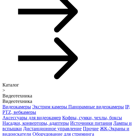
Каталог
>
Видеотехника
Видеотехника
Видеокамеры
Экстрим камеры
Панорамные видеокамеры
IP,
PTZ, вебкамеры
Аксессуары для видеокамер
Кофры, сумки, чехлы, боксы
Насадки, конверторы, адаптеры
Источники питания
Лампы и
вспышки
Дистанционное управление
Прочие
ЖК-Экраны и
видоискатели
Оборудование для стриминга