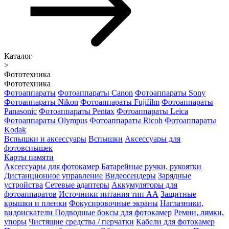
Каталог
>
Фототехника
Фототехника
Фотоаппараты
Фотоаппараты Canon
Фотоаппараты Sony
Фотоаппараты Nikon
Фотоаппараты Fujifilm
Фотоаппараты
Panasonic
Фотоаппараты Pentax
Фотоаппараты Leica
Фотоаппараты Olympus
Фотоаппараты Ricoh
Фотоаппараты
Kodak
Вспышки и аксессуары
Вспышки
Аксессуары для
фотовспышек
Карты памяти
Аксессуары для фотокамер
Батарейные ручки, рукоятки
Дистанционное управление
Видеосендеры
Зарядные
устройства
Сетевые адаптеры
Аккумуляторы для
фотоаппаратов
Источники питания тип АА
Защитные
крышки и пленки
Фокусировочные экраны
Наглазники,
видоискатели
Подводные боксы для фотокамер
Ремни, лямки,
упоры
Чистящие средства / перчатки
Кабели для фотокамер