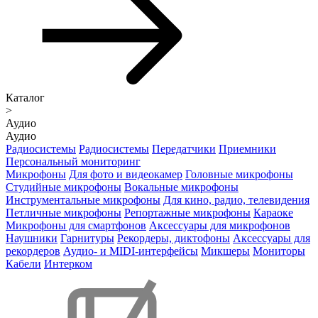
Каталог
>
Аудио
Аудио
Радиосистемы
Радиосистемы
Передатчики
Приемники
Персональный мониторинг
Микрофоны
Для фото и видеокамер
Головные микрофоны
Студийные микрофоны
Вокальные микрофоны
Инструментальные микрофоны
Для кино, радио, телевидения
Петличные микрофоны
Репортажные микрофоны
Караоке
Микрофоны для смартфонов
Аксессуары для микрофонов
Наушники
Гарнитуры
Рекордеры, диктофоны
Аксессуары для
рекордеров
Аудио- и MIDI-интерфейсы
Микшеры
Мониторы
Кабели
Интерком