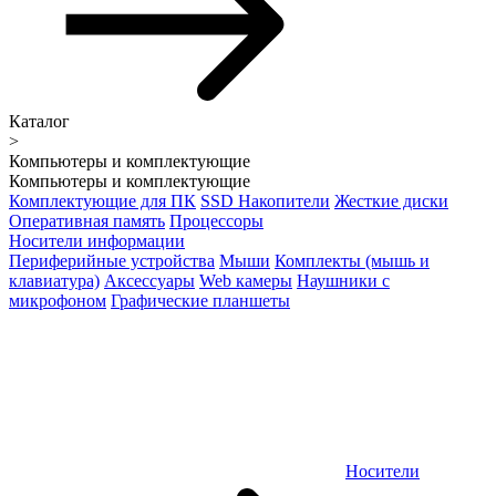
Каталог
>
Компьютеры и комплектующие
Компьютеры и комплектующие
Комплектующие для ПК
SSD Накопители
Жесткие диски
Оперативная память
Процессоры
Носители информации
Периферийные устройства
Мыши
Комплекты (мышь и
клавиатура)
Аксессуары
Web камеры
Наушники с
микрофоном
Графические планшеты
Носители