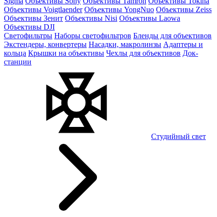
Sigma
Объективы Sony
Объективы Tamron
Объективы Tokina
Объективы Voigtlaender
Объективы YongNuo
Объективы Zeiss
Объективы Зенит
Объективы Nisi
Объективы Laowa
Объективы DJI
Светофильтры
Наборы светофильтров
Бленды для объективов
Экстендеры, конвертеры
Насадки, макролинзы
Адаптеры и
кольца
Крышки на объективы
Чехлы для объективов
Док-
станции
Студийный свет