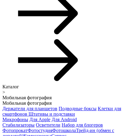
Каталог
>
Мобильная фотография
Мобильная фотография
Держатели для планшетов
Подводные боксы
Клетки для
смартфонов
Штативы и подставки
Микрофоны
Для Apple
Для Android
Стабилизаторы
Осветители
Набор для блогеров
Фотопрокат
Фотостудия
Фотошкола
Трейд-ин (обмен с
доплатой)
Комиссионка
Сервис