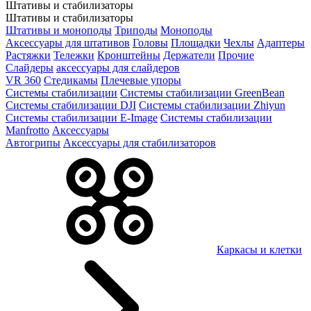
Штативы и стабилизаторы
Штативы и стабилизаторы
Штативы и моноподы
Триподы
Моноподы
Аксессуары для штативов
Головы
Площадки
Чехлы
Адаптеры
Растяжки
Тележки
Кронштейны
Держатели
Прочие
Слайдеры
аксессуары для слайдеров
VR 360
Стедикамы
Плечевые упоры
Системы стабилизации
Системы стабилизации GreenBean
Системы стабилизации DJI
Системы стабилизации Zhiyun
Системы стабилизации E-Image
Системы стабилизации
Manfrotto
Аксессуары
Автогрипы
Аксессуары для стабилизаторов
Каркасы и клетки