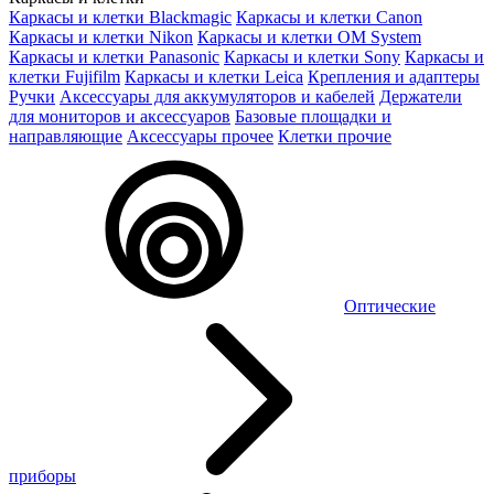
Каркасы и клетки Blackmagic
Каркасы и клетки Canon
Каркасы и клетки Nikon
Каркасы и клетки OM System
Каркасы и клетки Panasonic
Каркасы и клетки Sony
Каркасы и
клетки Fujifilm
Каркасы и клетки Leica
Крепления и адаптеры
Ручки
Аксессуары для аккумуляторов и кабелей
Держатели
для мониторов и аксессуаров
Базовые площадки и
направляющие
Аксессуары прочее
Клетки прочие
Оптические
приборы