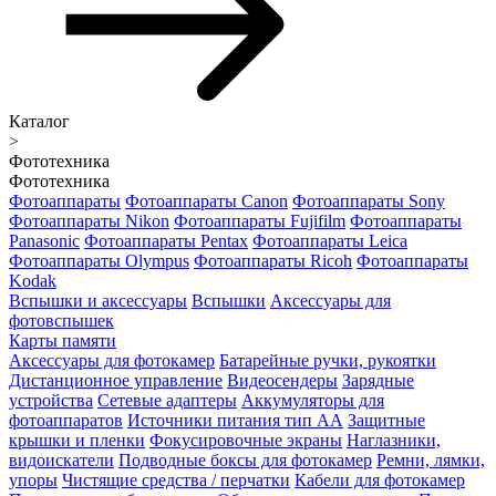
Каталог
>
Фототехника
Фототехника
Фотоаппараты
Фотоаппараты Canon
Фотоаппараты Sony
Фотоаппараты Nikon
Фотоаппараты Fujifilm
Фотоаппараты
Panasonic
Фотоаппараты Pentax
Фотоаппараты Leica
Фотоаппараты Olympus
Фотоаппараты Ricoh
Фотоаппараты
Kodak
Вспышки и аксессуары
Вспышки
Аксессуары для
фотовспышек
Карты памяти
Аксессуары для фотокамер
Батарейные ручки, рукоятки
Дистанционное управление
Видеосендеры
Зарядные
устройства
Сетевые адаптеры
Аккумуляторы для
фотоаппаратов
Источники питания тип АА
Защитные
крышки и пленки
Фокусировочные экраны
Наглазники,
видоискатели
Подводные боксы для фотокамер
Ремни, лямки,
упоры
Чистящие средства / перчатки
Кабели для фотокамер