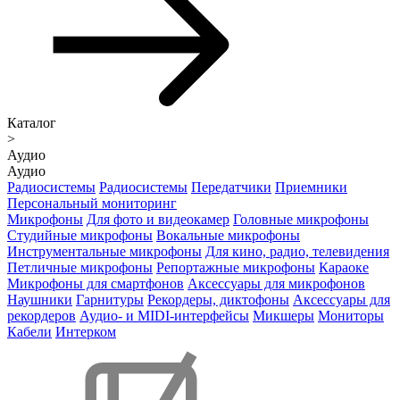
Каталог
>
Аудио
Аудио
Радиосистемы
Радиосистемы
Передатчики
Приемники
Персональный мониторинг
Микрофоны
Для фото и видеокамер
Головные микрофоны
Студийные микрофоны
Вокальные микрофоны
Инструментальные микрофоны
Для кино, радио, телевидения
Петличные микрофоны
Репортажные микрофоны
Караоке
Микрофоны для смартфонов
Аксессуары для микрофонов
Наушники
Гарнитуры
Рекордеры, диктофоны
Аксессуары для
рекордеров
Аудио- и MIDI-интерфейсы
Микшеры
Мониторы
Кабели
Интерком