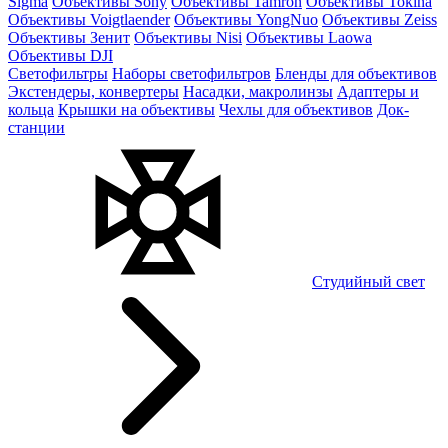
Sigma
Объективы Sony
Объективы Tamron
Объективы Tokina
Объективы Voigtlaender
Объективы YongNuo
Объективы Zeiss
Объективы Зенит
Объективы Nisi
Объективы Laowa
Объективы DJI
Светофильтры
Наборы светофильтров
Бленды для объективов
Экстендеры, конвертеры
Насадки, макролинзы
Адаптеры и
кольца
Крышки на объективы
Чехлы для объективов
Док-
станции
Студийный свет