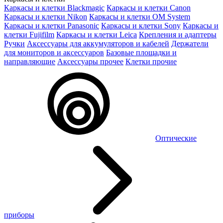
Каркасы и клетки Blackmagic
Каркасы и клетки Canon
Каркасы и клетки Nikon
Каркасы и клетки OM System
Каркасы и клетки Panasonic
Каркасы и клетки Sony
Каркасы и
клетки Fujifilm
Каркасы и клетки Leica
Крепления и адаптеры
Ручки
Аксессуары для аккумуляторов и кабелей
Держатели
для мониторов и аксессуаров
Базовые площадки и
направляющие
Аксессуары прочее
Клетки прочие
Оптические
приборы