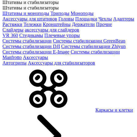
Штативы и стабилизаторы
Штативы и стабилизаторы
Штативы и моноподы
Триподы
Моноподы
Аксессуары для штативов
Головы
Площадки
Чехлы
Адаптеры
Растяжки
Тележки
Кронштейны
Держатели
Прочие
Слайдеры
аксессуары для слайдеров
VR 360
Стедикамы
Плечевые упоры
Системы стабилизации
Системы стабилизации GreenBean
Системы стабилизации DJI
Системы стабилизации Zhiyun
Системы стабилизации E-Image
Системы стабилизации
Manfrotto
Аксессуары
Автогрипы
Аксессуары для стабилизаторов
Каркасы и клетки