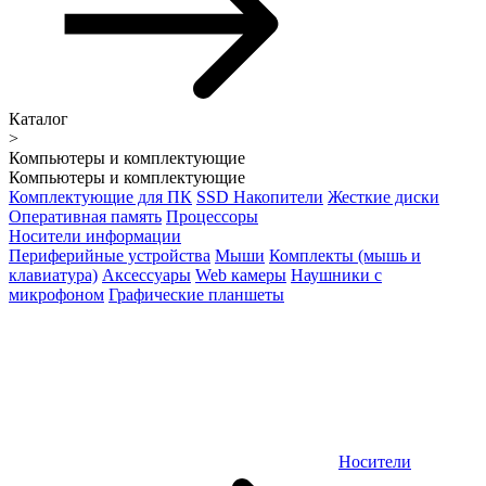
Каталог
>
Компьютеры и комплектующие
Компьютеры и комплектующие
Комплектующие для ПК
SSD Накопители
Жесткие диски
Оперативная память
Процессоры
Носители информации
Периферийные устройства
Мыши
Комплекты (мышь и
клавиатура)
Аксессуары
Web камеры
Наушники с
микрофоном
Графические планшеты
Носители