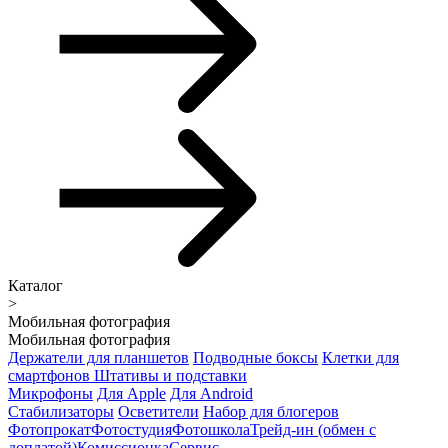
Каталог
>
Мобильная фотография
Мобильная фотография
Держатели для планшетов
Подводные боксы
Клетки для
смартфонов
Штативы и подставки
Микрофоны
Для Apple
Для Android
Стабилизаторы
Осветители
Набор для блогеров
Фотопрокат
Фотостудия
Фотошкола
Трейд-ин (обмен с
доплатой)
Комиссионка
Сервис