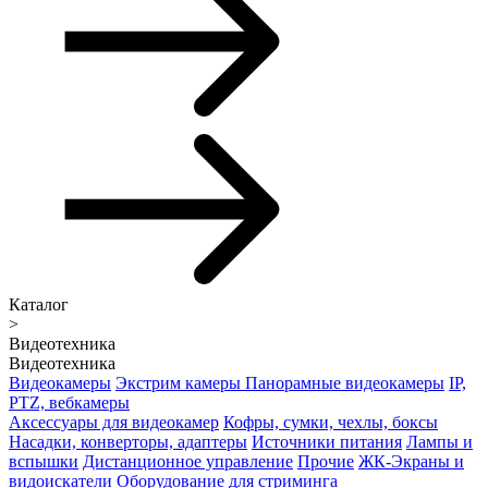
Каталог
>
Видеотехника
Видеотехника
Видеокамеры
Экстрим камеры
Панорамные видеокамеры
IP,
PTZ, вебкамеры
Аксессуары для видеокамер
Кофры, сумки, чехлы, боксы
Насадки, конверторы, адаптеры
Источники питания
Лампы и
вспышки
Дистанционное управление
Прочие
ЖК-Экраны и
видоискатели
Оборудование для стриминга