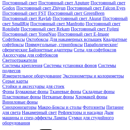
Постоянный свет
Постоянный свет Aputure
Постоянный свет
Godox
Постоянный свет Zhiyun
Постоянный свет Falcon Eyes
Постоянный свет FST
Постоянный свет GreenBeen
Постоянный свет Raylab
Постоянный свет Akurat
Постоянный
свет SmallRig
Постоянный свет Manfrotto
Постоянный свет
Rotolight
Постоянный свет Rekam
Постоянный свет Fujimi
Постоянный свет YongNuo
Постоянный свет E-Image
Софтбоксы
Октобоксы
Для накамерных вспышек
Квадратные
софтбоксы
Прямоугольные, стрипбоксы
Параболические/
сферические
Байонетныe адаптеры
Соты для софтбоксов
Аксессуары для софтбоксов
Светоотражатели
Системы крепления
Системы установки фонов
Системы
подвесов
Измерительное оборудование
Экспонометры и колориметры
Серые карты
Стойки и аксессуары для стоек
Фоны
Бумажные фоны
Тканевые фоны
Складные фоны
Пластиковые фоны
Нетканые фоны
Хромакей фоны
Виниловые фоны
Синхронизаторы
Макро-Боксы и столы
Фотозонты
Питание
для света
Накамерный свет
Рефлекторы и насадки
Дым
машины и спец-эффекты
Лампы
Сумки для студийного
оборудования