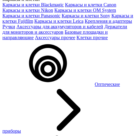
Каркасы и клетки Blackmagic
Каркасы и клетки Canon
Каркасы и клетки Nikon
Каркасы и клетки OM System
Каркасы и клетки Panasonic
Каркасы и клетки Sony
Каркасы и
клетки Fujifilm
Каркасы и клетки Leica
Крепления и адаптеры
Ручки
Аксессуары для аккумуляторов и кабелей
Держатели
для мониторов и аксессуаров
Базовые площадки и
направляющие
Аксессуары прочее
Клетки прочие
Оптические
приборы