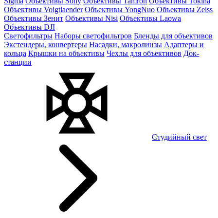
Sigma
Объективы Sony
Объективы Tamron
Объективы Tokina
Объективы Voigtlaender
Объективы YongNuo
Объективы Zeiss
Объективы Зенит
Объективы Nisi
Объективы Laowa
Объективы DJI
Светофильтры
Наборы светофильтров
Бленды для объективов
Экстендеры, конвертеры
Насадки, макролинзы
Адаптеры и
кольца
Крышки на объективы
Чехлы для объективов
Док-
станции
Студийный свет