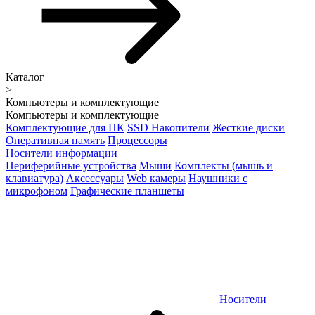
Каталог
>
Компьютеры и комплектующие
Компьютеры и комплектующие
Комплектующие для ПК
SSD Накопители
Жесткие диски
Оперативная память
Процессоры
Носители информации
Периферийные устройства
Мыши
Комплекты (мышь и
клавиатура)
Аксессуары
Web камеры
Наушники с
микрофоном
Графические планшеты
Носители