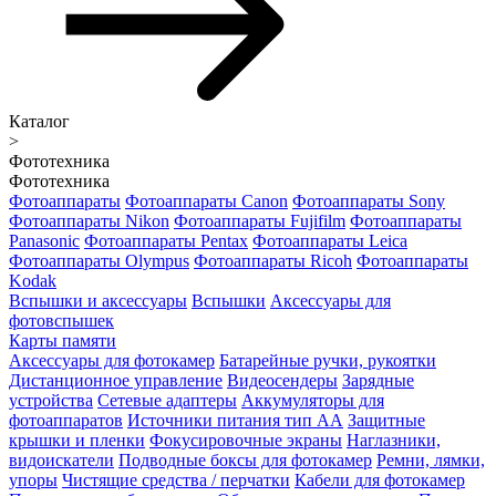
Каталог
>
Фототехника
Фототехника
Фотоаппараты
Фотоаппараты Canon
Фотоаппараты Sony
Фотоаппараты Nikon
Фотоаппараты Fujifilm
Фотоаппараты
Panasonic
Фотоаппараты Pentax
Фотоаппараты Leica
Фотоаппараты Olympus
Фотоаппараты Ricoh
Фотоаппараты
Kodak
Вспышки и аксессуары
Вспышки
Аксессуары для
фотовспышек
Карты памяти
Аксессуары для фотокамер
Батарейные ручки, рукоятки
Дистанционное управление
Видеосендеры
Зарядные
устройства
Сетевые адаптеры
Аккумуляторы для
фотоаппаратов
Источники питания тип АА
Защитные
крышки и пленки
Фокусировочные экраны
Наглазники,
видоискатели
Подводные боксы для фотокамер
Ремни, лямки,
упоры
Чистящие средства / перчатки
Кабели для фотокамер