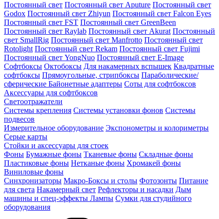
Постоянный свет
Постоянный свет Aputure
Постоянный свет
Godox
Постоянный свет Zhiyun
Постоянный свет Falcon Eyes
Постоянный свет FST
Постоянный свет GreenBeen
Постоянный свет Raylab
Постоянный свет Akurat
Постоянный
свет SmallRig
Постоянный свет Manfrotto
Постоянный свет
Rotolight
Постоянный свет Rekam
Постоянный свет Fujimi
Постоянный свет YongNuo
Постоянный свет E-Image
Софтбоксы
Октобоксы
Для накамерных вспышек
Квадратные
софтбоксы
Прямоугольные, стрипбоксы
Параболические/
сферические
Байонетныe адаптеры
Соты для софтбоксов
Аксессуары для софтбоксов
Светоотражатели
Системы крепления
Системы установки фонов
Системы
подвесов
Измерительное оборудование
Экспонометры и колориметры
Серые карты
Стойки и аксессуары для стоек
Фоны
Бумажные фоны
Тканевые фоны
Складные фоны
Пластиковые фоны
Нетканые фоны
Хромакей фоны
Виниловые фоны
Синхронизаторы
Макро-Боксы и столы
Фотозонты
Питание
для света
Накамерный свет
Рефлекторы и насадки
Дым
машины и спец-эффекты
Лампы
Сумки для студийного
оборудования