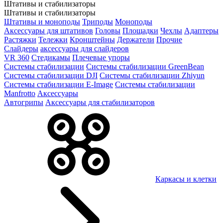
Штативы и стабилизаторы
Штативы и стабилизаторы
Штативы и моноподы
Триподы
Моноподы
Аксессуары для штативов
Головы
Площадки
Чехлы
Адаптеры
Растяжки
Тележки
Кронштейны
Держатели
Прочие
Слайдеры
аксессуары для слайдеров
VR 360
Стедикамы
Плечевые упоры
Системы стабилизации
Системы стабилизации GreenBean
Системы стабилизации DJI
Системы стабилизации Zhiyun
Системы стабилизации E-Image
Системы стабилизации
Manfrotto
Аксессуары
Автогрипы
Аксессуары для стабилизаторов
Каркасы и клетки