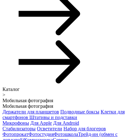
Каталог
>
Мобильная фотография
Мобильная фотография
Держатели для планшетов
Подводные боксы
Клетки для
смартфонов
Штативы и подставки
Микрофоны
Для Apple
Для Android
Стабилизаторы
Осветители
Набор для блогеров
Фотопрокат
Фотостудия
Фотошкола
Трейд-ин (обмен с
доплатой)
Комиссионка
Сервис