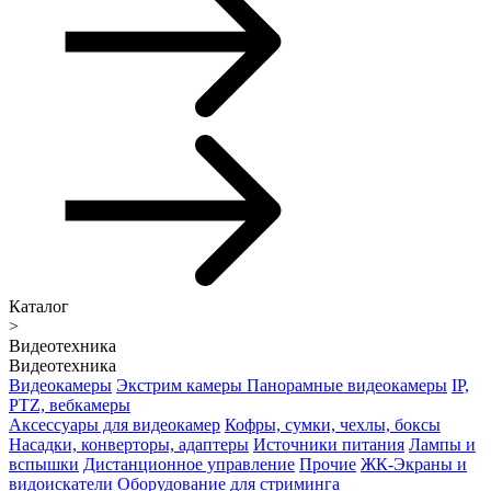
Каталог
>
Видеотехника
Видеотехника
Видеокамеры
Экстрим камеры
Панорамные видеокамеры
IP,
PTZ, вебкамеры
Аксессуары для видеокамер
Кофры, сумки, чехлы, боксы
Насадки, конверторы, адаптеры
Источники питания
Лампы и
вспышки
Дистанционное управление
Прочие
ЖК-Экраны и
видоискатели
Оборудование для стриминга