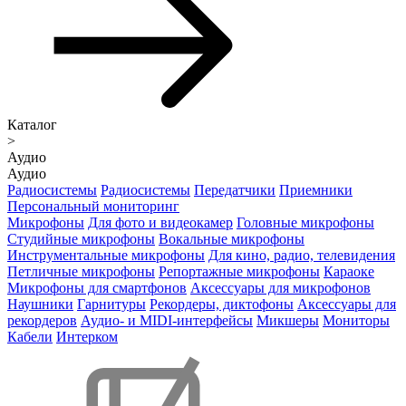
Каталог
>
Аудио
Аудио
Радиосистемы
Радиосистемы
Передатчики
Приемники
Персональный мониторинг
Микрофоны
Для фото и видеокамер
Головные микрофоны
Студийные микрофоны
Вокальные микрофоны
Инструментальные микрофоны
Для кино, радио, телевидения
Петличные микрофоны
Репортажные микрофоны
Караоке
Микрофоны для смартфонов
Аксессуары для микрофонов
Наушники
Гарнитуры
Рекордеры, диктофоны
Аксессуары для
рекордеров
Аудио- и MIDI-интерфейсы
Микшеры
Мониторы
Кабели
Интерком