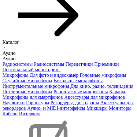
Каталог
>
Аудио
Аудио
Радиосистемы
Радиосистемы
Передатчики
Приемники
Персональный мониторинг
Микрофоны
Для фото и видеокамер
Головные микрофоны
Студийные микрофоны
Вокальные микрофоны
Инструментальные микрофоны
Для кино, радио, телевидения
Петличные микрофоны
Репортажные микрофоны
Караоке
Микрофоны для смартфонов
Аксессуары для микрофонов
Наушники
Гарнитуры
Рекордеры, диктофоны
Аксессуары для
рекордеров
Аудио- и MIDI-интерфейсы
Микшеры
Мониторы
Кабели
Интерком