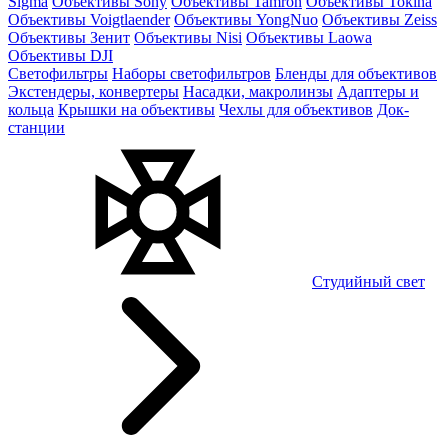
Sigma
Объективы Sony
Объективы Tamron
Объективы Tokina
Объективы Voigtlaender
Объективы YongNuo
Объективы Zeiss
Объективы Зенит
Объективы Nisi
Объективы Laowa
Объективы DJI
Светофильтры
Наборы светофильтров
Бленды для объективов
Экстендеры, конвертеры
Насадки, макролинзы
Адаптеры и
кольца
Крышки на объективы
Чехлы для объективов
Док-
станции
Студийный свет