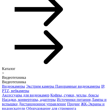
Каталог
>
Видеотехника
Видеотехника
Видеокамеры
Экстрим камеры
Панорамные видеокамеры
IP,
PTZ, вебкамеры
Аксессуары для видеокамер
Кофры, сумки, чехлы, боксы
Насадки, конверторы, адаптеры
Источники питания
Лампы и
вспышки
Дистанционное управление
Прочие
ЖК-Экраны и
видоискатели
Оборудование для стриминга