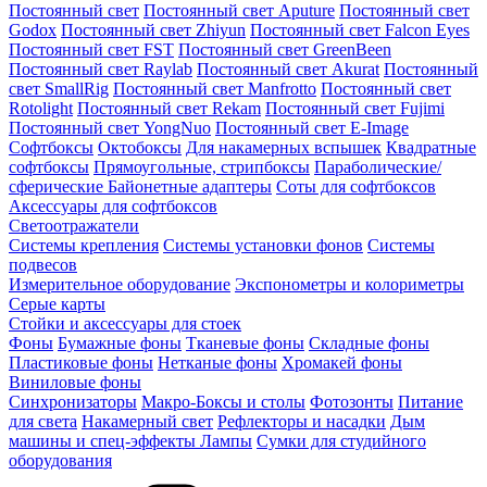
Постоянный свет
Постоянный свет Aputure
Постоянный свет
Godox
Постоянный свет Zhiyun
Постоянный свет Falcon Eyes
Постоянный свет FST
Постоянный свет GreenBeen
Постоянный свет Raylab
Постоянный свет Akurat
Постоянный
свет SmallRig
Постоянный свет Manfrotto
Постоянный свет
Rotolight
Постоянный свет Rekam
Постоянный свет Fujimi
Постоянный свет YongNuo
Постоянный свет E-Image
Софтбоксы
Октобоксы
Для накамерных вспышек
Квадратные
софтбоксы
Прямоугольные, стрипбоксы
Параболические/
сферические
Байонетныe адаптеры
Соты для софтбоксов
Аксессуары для софтбоксов
Светоотражатели
Системы крепления
Системы установки фонов
Системы
подвесов
Измерительное оборудование
Экспонометры и колориметры
Серые карты
Стойки и аксессуары для стоек
Фоны
Бумажные фоны
Тканевые фоны
Складные фоны
Пластиковые фоны
Нетканые фоны
Хромакей фоны
Виниловые фоны
Синхронизаторы
Макро-Боксы и столы
Фотозонты
Питание
для света
Накамерный свет
Рефлекторы и насадки
Дым
машины и спец-эффекты
Лампы
Сумки для студийного
оборудования