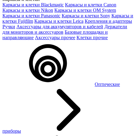
Каркасы и клетки Blackmagic
Каркасы и клетки Canon
Каркасы и клетки Nikon
Каркасы и клетки OM System
Каркасы и клетки Panasonic
Каркасы и клетки Sony
Каркасы и
клетки Fujifilm
Каркасы и клетки Leica
Крепления и адаптеры
Ручки
Аксессуары для аккумуляторов и кабелей
Держатели
для мониторов и аксессуаров
Базовые площадки и
направляющие
Аксессуары прочее
Клетки прочие
Оптические
приборы