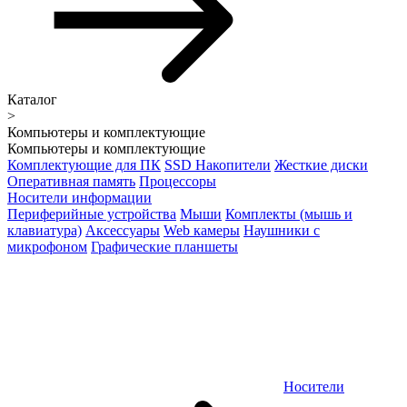
Каталог
>
Компьютеры и комплектующие
Компьютеры и комплектующие
Комплектующие для ПК
SSD Накопители
Жесткие диски
Оперативная память
Процессоры
Носители информации
Периферийные устройства
Мыши
Комплекты (мышь и
клавиатура)
Аксессуары
Web камеры
Наушники с
микрофоном
Графические планшеты
Носители