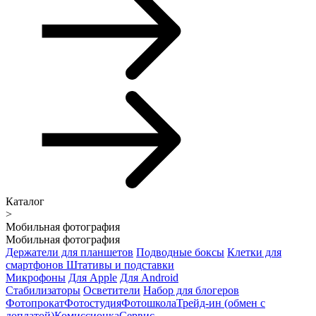
Каталог
>
Мобильная фотография
Мобильная фотография
Держатели для планшетов
Подводные боксы
Клетки для
смартфонов
Штативы и подставки
Микрофоны
Для Apple
Для Android
Стабилизаторы
Осветители
Набор для блогеров
Фотопрокат
Фотостудия
Фотошкола
Трейд-ин (обмен с
доплатой)
Комиссионка
Сервис