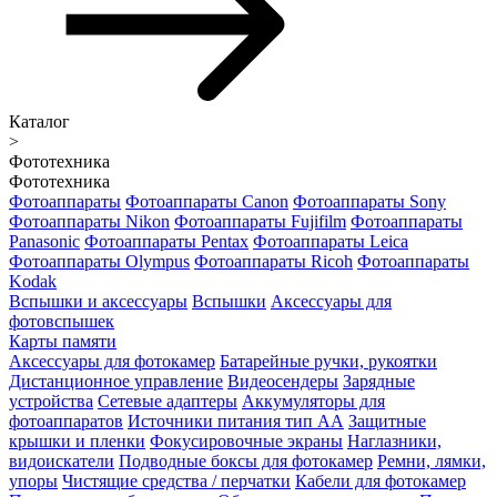
Каталог
>
Фототехника
Фототехника
Фотоаппараты
Фотоаппараты Canon
Фотоаппараты Sony
Фотоаппараты Nikon
Фотоаппараты Fujifilm
Фотоаппараты
Panasonic
Фотоаппараты Pentax
Фотоаппараты Leica
Фотоаппараты Olympus
Фотоаппараты Ricoh
Фотоаппараты
Kodak
Вспышки и аксессуары
Вспышки
Аксессуары для
фотовспышек
Карты памяти
Аксессуары для фотокамер
Батарейные ручки, рукоятки
Дистанционное управление
Видеосендеры
Зарядные
устройства
Сетевые адаптеры
Аккумуляторы для
фотоаппаратов
Источники питания тип АА
Защитные
крышки и пленки
Фокусировочные экраны
Наглазники,
видоискатели
Подводные боксы для фотокамер
Ремни, лямки,
упоры
Чистящие средства / перчатки
Кабели для фотокамер