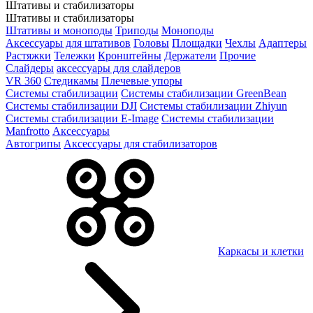
Штативы и стабилизаторы
Штативы и стабилизаторы
Штативы и моноподы
Триподы
Моноподы
Аксессуары для штативов
Головы
Площадки
Чехлы
Адаптеры
Растяжки
Тележки
Кронштейны
Держатели
Прочие
Слайдеры
аксессуары для слайдеров
VR 360
Стедикамы
Плечевые упоры
Системы стабилизации
Системы стабилизации GreenBean
Системы стабилизации DJI
Системы стабилизации Zhiyun
Системы стабилизации E-Image
Системы стабилизации
Manfrotto
Аксессуары
Автогрипы
Аксессуары для стабилизаторов
Каркасы и клетки