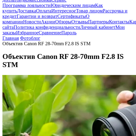
Программа лояльности
Юридическим лицам
Как
купить
Доставка
Оплата
Интересное
Товар лицом
Рассрочка и
кредит
Гарантии и возврат
Сертификаты
О
компании
Новости
Акции
Обзоры
Отзывы
Партнеры
Контакты
Ка
сайта
Политика конфиденциальности
Личный кабинет
Мои
заказы
Избранное
Сравнение
Пароль
Главная
Фотоблог
Объектив Canon RF 28-70mm F2.8 IS STM
Объектив Canon RF 28-70mm F2.8 IS
STM