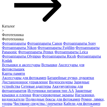
Каталог
>
Фототехника
Фототехника
Фотоаппараты
Фотоаппараты Canon
Фотоаппараты Sony
Фотоаппараты Nikon
Фотоаппараты Fujifilm
Фотоаппараты
Panasonic
Фотоаппараты Pentax
Фотоаппараты Leica
Фотоаппараты Olympus
Фотоаппараты Ricoh
Фотоаппараты
Kodak
Вспышки и аксессуары
Вспышки
Аксессуары для
фотовспышек
Карты памяти
Аксессуары для фотокамер
Батарейные ручки, рукоятки
Дистанционное управление
Видеосендеры
Зарядные
устройства
Сетевые адаптеры
Аккумуляторы для
фотоаппаратов
Источники питания тип АА
Защитные
крышки и пленки
Фокусировочные экраны
Наглазники,
видоискатели
Подводные боксы для фотокамер
Ремни, лямки,
упоры
Чистящие средства / перчатки
Кабели для фотокамер