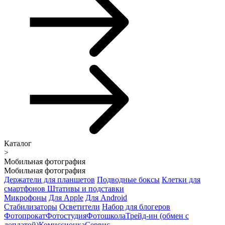
Каталог
>
Мобильная фотография
Мобильная фотография
Держатели для планшетов
Подводные боксы
Клетки для
смартфонов
Штативы и подставки
Микрофоны
Для Apple
Для Android
Стабилизаторы
Осветители
Набор для блогеров
Фотопрокат
Фотостудия
Фотошкола
Трейд-ин (обмен с
доплатой)
Комиссионка
Сервис