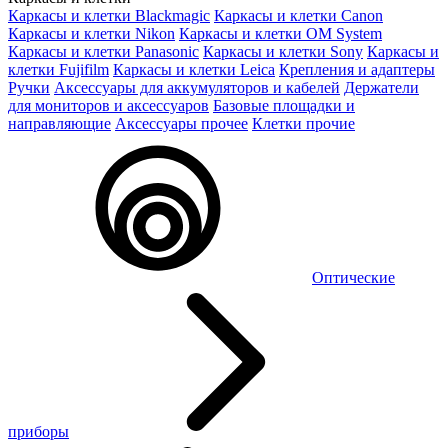
Каркасы и клетки Blackmagic
Каркасы и клетки Canon
Каркасы и клетки Nikon
Каркасы и клетки OM System
Каркасы и клетки Panasonic
Каркасы и клетки Sony
Каркасы и
клетки Fujifilm
Каркасы и клетки Leica
Крепления и адаптеры
Ручки
Аксессуары для аккумуляторов и кабелей
Держатели
для мониторов и аксессуаров
Базовые площадки и
направляющие
Аксессуары прочее
Клетки прочие
Оптические
приборы