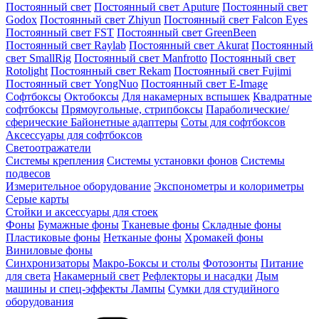
Постоянный свет
Постоянный свет Aputure
Постоянный свет
Godox
Постоянный свет Zhiyun
Постоянный свет Falcon Eyes
Постоянный свет FST
Постоянный свет GreenBeen
Постоянный свет Raylab
Постоянный свет Akurat
Постоянный
свет SmallRig
Постоянный свет Manfrotto
Постоянный свет
Rotolight
Постоянный свет Rekam
Постоянный свет Fujimi
Постоянный свет YongNuo
Постоянный свет E-Image
Софтбоксы
Октобоксы
Для накамерных вспышек
Квадратные
софтбоксы
Прямоугольные, стрипбоксы
Параболические/
сферические
Байонетныe адаптеры
Соты для софтбоксов
Аксессуары для софтбоксов
Светоотражатели
Системы крепления
Системы установки фонов
Системы
подвесов
Измерительное оборудование
Экспонометры и колориметры
Серые карты
Стойки и аксессуары для стоек
Фоны
Бумажные фоны
Тканевые фоны
Складные фоны
Пластиковые фоны
Нетканые фоны
Хромакей фоны
Виниловые фоны
Синхронизаторы
Макро-Боксы и столы
Фотозонты
Питание
для света
Накамерный свет
Рефлекторы и насадки
Дым
машины и спец-эффекты
Лампы
Сумки для студийного
оборудования