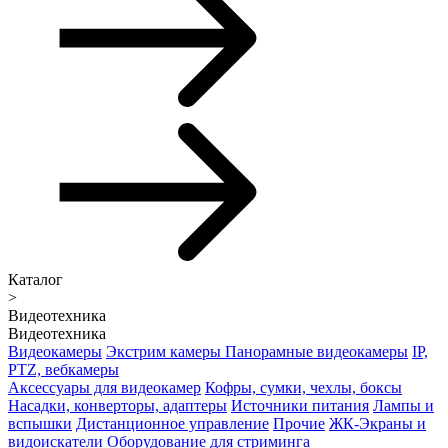
Каталог
>
Видеотехника
Видеотехника
Видеокамеры
Экстрим камеры
Панорамные видеокамеры
IP,
PTZ, вебкамеры
Аксессуары для видеокамер
Кофры, сумки, чехлы, боксы
Насадки, конверторы, адаптеры
Источники питания
Лампы и
вспышки
Дистанционное управление
Прочие
ЖК-Экраны и
видоискатели
Оборудование для стриминга