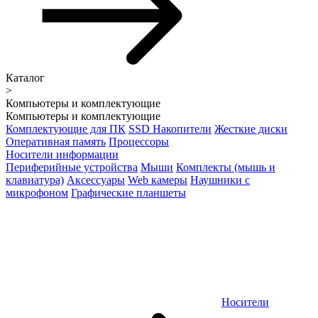
Каталог
>
Компьютеры и комплектующие
Компьютеры и комплектующие
Комплектующие для ПК
SSD Накопители
Жесткие диски
Оперативная память
Процессоры
Носители информации
Периферийные устройства
Мыши
Комплекты (мышь и
клавиатура)
Аксессуары
Web камеры
Наушники с
микрофоном
Графические планшеты
Носители