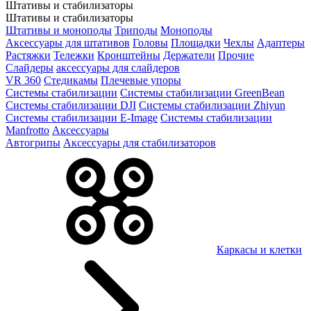
Штативы и стабилизаторы
Штативы и стабилизаторы
Штативы и моноподы
Триподы
Моноподы
Аксессуары для штативов
Головы
Площадки
Чехлы
Адаптеры
Растяжки
Тележки
Кронштейны
Держатели
Прочие
Слайдеры
аксессуары для слайдеров
VR 360
Стедикамы
Плечевые упоры
Системы стабилизации
Системы стабилизации GreenBean
Системы стабилизации DJI
Системы стабилизации Zhiyun
Системы стабилизации E-Image
Системы стабилизации
Manfrotto
Аксессуары
Автогрипы
Аксессуары для стабилизаторов
Каркасы и клетки