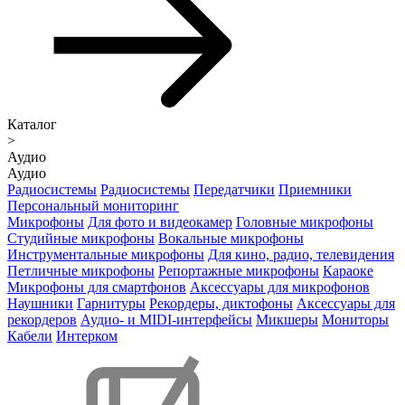
Каталог
>
Аудио
Аудио
Радиосистемы
Радиосистемы
Передатчики
Приемники
Персональный мониторинг
Микрофоны
Для фото и видеокамер
Головные микрофоны
Студийные микрофоны
Вокальные микрофоны
Инструментальные микрофоны
Для кино, радио, телевидения
Петличные микрофоны
Репортажные микрофоны
Караоке
Микрофоны для смартфонов
Аксессуары для микрофонов
Наушники
Гарнитуры
Рекордеры, диктофоны
Аксессуары для
рекордеров
Аудио- и MIDI-интерфейсы
Микшеры
Мониторы
Кабели
Интерком