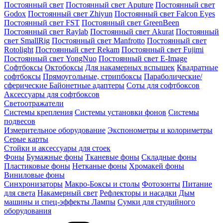
Постоянный свет
Постоянный свет Aputure
Постоянный свет
Godox
Постоянный свет Zhiyun
Постоянный свет Falcon Eyes
Постоянный свет FST
Постоянный свет GreenBeen
Постоянный свет Raylab
Постоянный свет Akurat
Постоянный
свет SmallRig
Постоянный свет Manfrotto
Постоянный свет
Rotolight
Постоянный свет Rekam
Постоянный свет Fujimi
Постоянный свет YongNuo
Постоянный свет E-Image
Софтбоксы
Октобоксы
Для накамерных вспышек
Квадратные
софтбоксы
Прямоугольные, стрипбоксы
Параболические/
сферические
Байонетныe адаптеры
Соты для софтбоксов
Аксессуары для софтбоксов
Светоотражатели
Системы крепления
Системы установки фонов
Системы
подвесов
Измерительное оборудование
Экспонометры и колориметры
Серые карты
Стойки и аксессуары для стоек
Фоны
Бумажные фоны
Тканевые фоны
Складные фоны
Пластиковые фоны
Нетканые фоны
Хромакей фоны
Виниловые фоны
Синхронизаторы
Макро-Боксы и столы
Фотозонты
Питание
для света
Накамерный свет
Рефлекторы и насадки
Дым
машины и спец-эффекты
Лампы
Сумки для студийного
оборудования