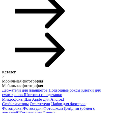
Каталог
>
Мобильная фотография
Мобильная фотография
Держатели для планшетов
Подводные боксы
Клетки для
смартфонов
Штативы и подставки
Микрофоны
Для Apple
Для Android
Стабилизаторы
Осветители
Набор для блогеров
Фотопрокат
Фотостудия
Фотошкола
Трейд-ин (обмен с
доплатой)
Комиссионка
Сервис