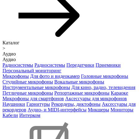
Каталог
>
Аудио
Аудио
Радиосистемы
Радиосистемы
Передатчики
Приемники
Персональный мониторинг
Микрофоны
Для фото и видеокамер
Головные микрофоны
Студийные микрофоны
Вокальные микрофоны
Инструментальные микрофоны
Для кино, радио, телевидения
Петличные микрофоны
Репортажные микрофоны
Караоке
Микрофоны для смартфонов
Аксессуары для микрофонов
Наушники
Гарнитуры
Рекордеры, диктофоны
Аксессуары для
рекордеров
Аудио- и MIDI-интерфейсы
Микшеры
Мониторы
Кабели
Интерком