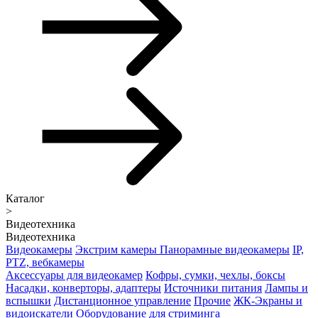
Каталог
>
Видеотехника
Видеотехника
Видеокамеры
Экстрим камеры
Панорамные видеокамеры
IP,
PTZ, вебкамеры
Аксессуары для видеокамер
Кофры, сумки, чехлы, боксы
Насадки, конверторы, адаптеры
Источники питания
Лампы и
вспышки
Дистанционное управление
Прочие
ЖК-Экраны и
видоискатели
Оборудование для стриминга