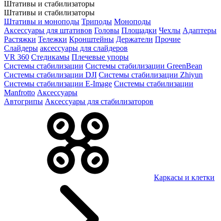
Штативы и стабилизаторы
Штативы и стабилизаторы
Штативы и моноподы
Триподы
Моноподы
Аксессуары для штативов
Головы
Площадки
Чехлы
Адаптеры
Растяжки
Тележки
Кронштейны
Держатели
Прочие
Слайдеры
аксессуары для слайдеров
VR 360
Стедикамы
Плечевые упоры
Системы стабилизации
Системы стабилизации GreenBean
Системы стабилизации DJI
Системы стабилизации Zhiyun
Системы стабилизации E-Image
Системы стабилизации
Manfrotto
Аксессуары
Автогрипы
Аксессуары для стабилизаторов
Каркасы и клетки