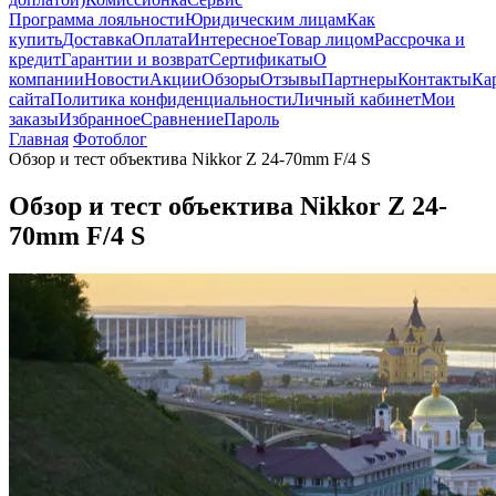
Программа лояльности
Юридическим лицам
Как
купить
Доставка
Оплата
Интересное
Товар лицом
Рассрочка и
кредит
Гарантии и возврат
Сертификаты
О
компании
Новости
Акции
Обзоры
Отзывы
Партнеры
Контакты
Ка
сайта
Политика конфиденциальности
Личный кабинет
Мои
заказы
Избранное
Сравнение
Пароль
Главная
Фотоблог
Обзор и тест объектива Nikkor Z 24-70mm F/4 S
Обзор и тест объектива Nikkor Z 24-
70mm F/4 S