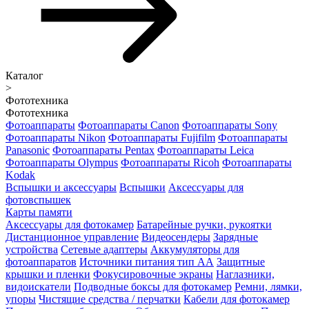
Каталог
>
Фототехника
Фототехника
Фотоаппараты
Фотоаппараты Canon
Фотоаппараты Sony
Фотоаппараты Nikon
Фотоаппараты Fujifilm
Фотоаппараты
Panasonic
Фотоаппараты Pentax
Фотоаппараты Leica
Фотоаппараты Olympus
Фотоаппараты Ricoh
Фотоаппараты
Kodak
Вспышки и аксессуары
Вспышки
Аксессуары для
фотовспышек
Карты памяти
Аксессуары для фотокамер
Батарейные ручки, рукоятки
Дистанционное управление
Видеосендеры
Зарядные
устройства
Сетевые адаптеры
Аккумуляторы для
фотоаппаратов
Источники питания тип АА
Защитные
крышки и пленки
Фокусировочные экраны
Наглазники,
видоискатели
Подводные боксы для фотокамер
Ремни, лямки,
упоры
Чистящие средства / перчатки
Кабели для фотокамер