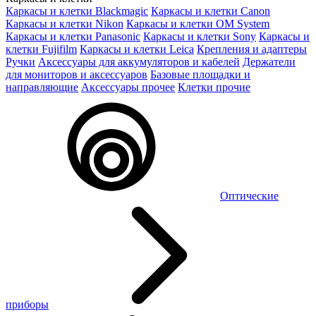
Каркасы и клетки Blackmagic
Каркасы и клетки Canon
Каркасы и клетки Nikon
Каркасы и клетки OM System
Каркасы и клетки Panasonic
Каркасы и клетки Sony
Каркасы и
клетки Fujifilm
Каркасы и клетки Leica
Крепления и адаптеры
Ручки
Аксессуары для аккумуляторов и кабелей
Держатели
для мониторов и аксессуаров
Базовые площадки и
направляющие
Аксессуары прочее
Клетки прочие
Оптические
приборы