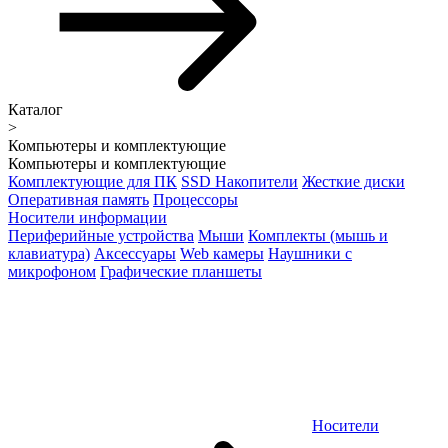
Каталог
>
Компьютеры и комплектующие
Компьютеры и комплектующие
Комплектующие для ПК
SSD Накопители
Жесткие диски
Оперативная память
Процессоры
Носители информации
Периферийные устройства
Мыши
Комплекты (мышь и
клавиатура)
Аксессуары
Web камеры
Наушники с
микрофоном
Графические планшеты
Носители