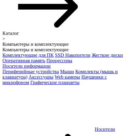
Каталог
>
Компьютеры и комплектующие
Компьютеры и комплектующие
Комплектующие для ПК
SSD Накопители
Жесткие диски
Оперативная память
Процессоры
Носители информации
Периферийные устройства
Мыши
Комплекты (мышь и
клавиатура)
Аксессуары
Web камеры
Наушники с
микрофоном
Графические планшеты
Носители