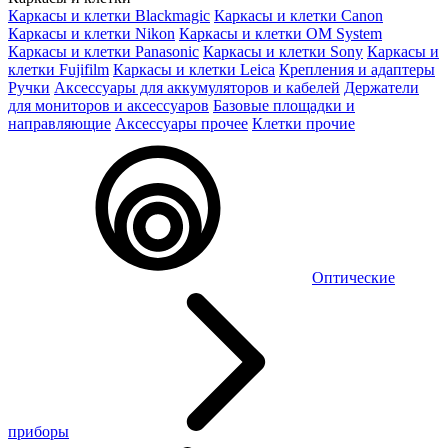
Каркасы и клетки Blackmagic
Каркасы и клетки Canon
Каркасы и клетки Nikon
Каркасы и клетки OM System
Каркасы и клетки Panasonic
Каркасы и клетки Sony
Каркасы и
клетки Fujifilm
Каркасы и клетки Leica
Крепления и адаптеры
Ручки
Аксессуары для аккумуляторов и кабелей
Держатели
для мониторов и аксессуаров
Базовые площадки и
направляющие
Аксессуары прочее
Клетки прочие
Оптические
приборы