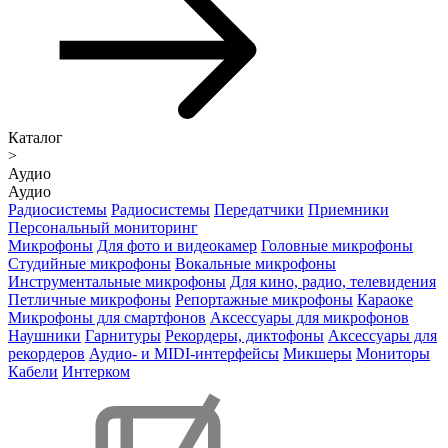
Каталог
>
Аудио
Аудио
Радиосистемы
Радиосистемы
Передатчики
Приемники
Персональный мониторинг
Микрофоны
Для фото и видеокамер
Головные микрофоны
Студийные микрофоны
Вокальные микрофоны
Инструментальные микрофоны
Для кино, радио, телевидения
Петличные микрофоны
Репортажные микрофоны
Караоке
Микрофоны для смартфонов
Аксессуары для микрофонов
Наушники
Гарнитуры
Рекордеры, диктофоны
Аксессуары для
рекордеров
Аудио- и MIDI-интерфейсы
Микшеры
Мониторы
Кабели
Интерком