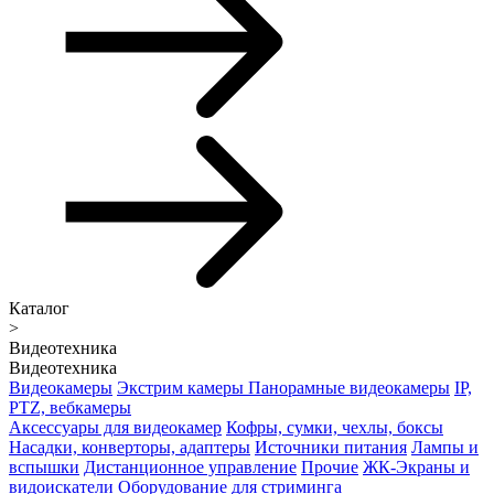
Каталог
>
Видеотехника
Видеотехника
Видеокамеры
Экстрим камеры
Панорамные видеокамеры
IP,
PTZ, вебкамеры
Аксессуары для видеокамер
Кофры, сумки, чехлы, боксы
Насадки, конверторы, адаптеры
Источники питания
Лампы и
вспышки
Дистанционное управление
Прочие
ЖК-Экраны и
видоискатели
Оборудование для стриминга