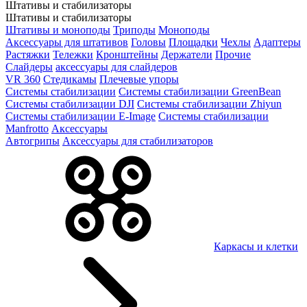
Штативы и стабилизаторы
Штативы и стабилизаторы
Штативы и моноподы
Триподы
Моноподы
Аксессуары для штативов
Головы
Площадки
Чехлы
Адаптеры
Растяжки
Тележки
Кронштейны
Держатели
Прочие
Слайдеры
аксессуары для слайдеров
VR 360
Стедикамы
Плечевые упоры
Системы стабилизации
Системы стабилизации GreenBean
Системы стабилизации DJI
Системы стабилизации Zhiyun
Системы стабилизации E-Image
Системы стабилизации
Manfrotto
Аксессуары
Автогрипы
Аксессуары для стабилизаторов
Каркасы и клетки