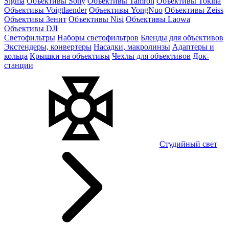
Sigma
Объективы Sony
Объективы Tamron
Объективы Tokina
Объективы Voigtlaender
Объективы YongNuo
Объективы Zeiss
Объективы Зенит
Объективы Nisi
Объективы Laowa
Объективы DJI
Светофильтры
Наборы светофильтров
Бленды для объективов
Экстендеры, конвертеры
Насадки, макролинзы
Адаптеры и
кольца
Крышки на объективы
Чехлы для объективов
Док-
станции
Студийный свет