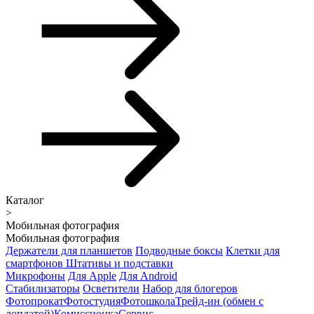
Каталог
>
Мобильная фотография
Мобильная фотография
Держатели для планшетов
Подводные боксы
Клетки для
смартфонов
Штативы и подставки
Микрофоны
Для Apple
Для Android
Стабилизаторы
Осветители
Набор для блогеров
Фотопрокат
Фотостудия
Фотошкола
Трейд-ин (обмен с
доплатой)
Комиссионка
Сервис