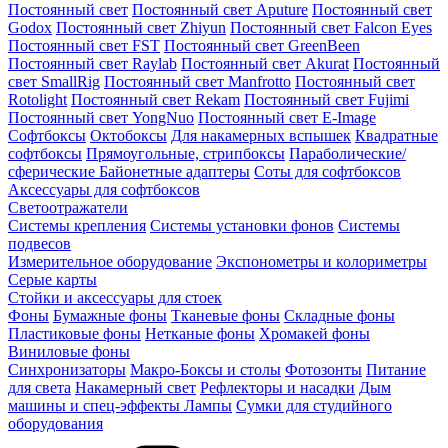
Постоянный свет
Постоянный свет Aputure
Постоянный свет
Godox
Постоянный свет Zhiyun
Постоянный свет Falcon Eyes
Постоянный свет FST
Постоянный свет GreenBeen
Постоянный свет Raylab
Постоянный свет Akurat
Постоянный
свет SmallRig
Постоянный свет Manfrotto
Постоянный свет
Rotolight
Постоянный свет Rekam
Постоянный свет Fujimi
Постоянный свет YongNuo
Постоянный свет E-Image
Софтбоксы
Октобоксы
Для накамерных вспышек
Квадратные
софтбоксы
Прямоугольные, стрипбоксы
Параболические/
сферические
Байонетныe адаптеры
Соты для софтбоксов
Аксессуары для софтбоксов
Светоотражатели
Системы крепления
Системы установки фонов
Системы
подвесов
Измерительное оборудование
Экспонометры и колориметры
Серые карты
Стойки и аксессуары для стоек
Фоны
Бумажные фоны
Тканевые фоны
Складные фоны
Пластиковые фоны
Нетканые фоны
Хромакей фоны
Виниловые фоны
Синхронизаторы
Макро-Боксы и столы
Фотозонты
Питание
для света
Накамерный свет
Рефлекторы и насадки
Дым
машины и спец-эффекты
Лампы
Сумки для студийного
оборудования