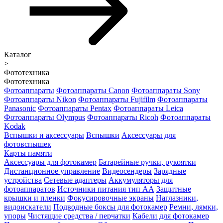
Каталог
>
Фототехника
Фототехника
Фотоаппараты
Фотоаппараты Canon
Фотоаппараты Sony
Фотоаппараты Nikon
Фотоаппараты Fujifilm
Фотоаппараты
Panasonic
Фотоаппараты Pentax
Фотоаппараты Leica
Фотоаппараты Olympus
Фотоаппараты Ricoh
Фотоаппараты
Kodak
Вспышки и аксессуары
Вспышки
Аксессуары для
фотовспышек
Карты памяти
Аксессуары для фотокамер
Батарейные ручки, рукоятки
Дистанционное управление
Видеосендеры
Зарядные
устройства
Сетевые адаптеры
Аккумуляторы для
фотоаппаратов
Источники питания тип АА
Защитные
крышки и пленки
Фокусировочные экраны
Наглазники,
видоискатели
Подводные боксы для фотокамер
Ремни, лямки,
упоры
Чистящие средства / перчатки
Кабели для фотокамер