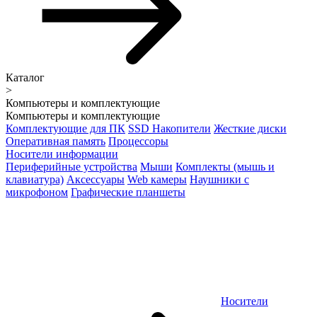
Каталог
>
Компьютеры и комплектующие
Компьютеры и комплектующие
Комплектующие для ПК
SSD Накопители
Жесткие диски
Оперативная память
Процессоры
Носители информации
Периферийные устройства
Мыши
Комплекты (мышь и
клавиатура)
Аксессуары
Web камеры
Наушники с
микрофоном
Графические планшеты
Носители