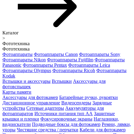
Каталог
>
Фототехника
Фототехника
Фотоаппараты
Фотоаппараты Canon
Фотоаппараты Sony
Фотоаппараты Nikon
Фотоаппараты Fujifilm
Фотоаппараты
Panasonic
Фотоаппараты Pentax
Фотоаппараты Leica
Фотоаппараты Olympus
Фотоаппараты Ricoh
Фотоаппараты
Kodak
Вспышки и аксессуары
Вспышки
Аксессуары для
фотовспышек
Карты памяти
Аксессуары для фотокамер
Батарейные ручки, рукоятки
Дистанционное управление
Видеосендеры
Зарядные
устройства
Сетевые адаптеры
Аккумуляторы для
фотоаппаратов
Источники питания тип АА
Защитные
крышки и пленки
Фокусировочные экраны
Наглазники,
видоискатели
Подводные боксы для фотокамер
Ремни, лямки,
упоры
Чистящие средства / перчатки
Кабели для фотокамер