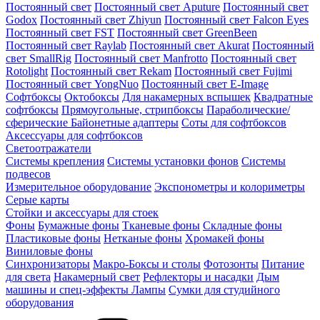
Постоянный свет
Постоянный свет Aputure
Постоянный свет
Godox
Постоянный свет Zhiyun
Постоянный свет Falcon Eyes
Постоянный свет FST
Постоянный свет GreenBeen
Постоянный свет Raylab
Постоянный свет Akurat
Постоянный
свет SmallRig
Постоянный свет Manfrotto
Постоянный свет
Rotolight
Постоянный свет Rekam
Постоянный свет Fujimi
Постоянный свет YongNuo
Постоянный свет E-Image
Софтбоксы
Октобоксы
Для накамерных вспышек
Квадратные
софтбоксы
Прямоугольные, стрипбоксы
Параболические/
сферические
Байонетныe адаптеры
Соты для софтбоксов
Аксессуары для софтбоксов
Светоотражатели
Системы крепления
Системы установки фонов
Системы
подвесов
Измерительное оборудование
Экспонометры и колориметры
Серые карты
Стойки и аксессуары для стоек
Фоны
Бумажные фоны
Тканевые фоны
Складные фоны
Пластиковые фоны
Нетканые фоны
Хромакей фоны
Виниловые фоны
Синхронизаторы
Макро-Боксы и столы
Фотозонты
Питание
для света
Накамерный свет
Рефлекторы и насадки
Дым
машины и спец-эффекты
Лампы
Сумки для студийного
оборудования