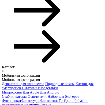
Каталог
>
Мобильная фотография
Мобильная фотография
Держатели для планшетов
Подводные боксы
Клетки для
смартфонов
Штативы и подставки
Микрофоны
Для Apple
Для Android
Стабилизаторы
Осветители
Набор для блогеров
Фотопрокат
Фотостудия
Фотошкола
Трейд-ин (обмен с
доплатой)
Комиссионка
Сервис