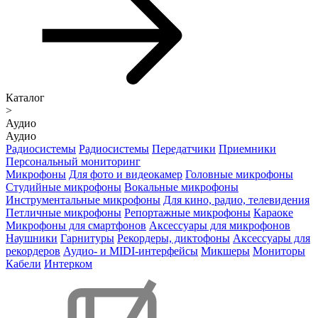
Каталог
>
Аудио
Аудио
Радиосистемы
Радиосистемы
Передатчики
Приемники
Персональный мониторинг
Микрофоны
Для фото и видеокамер
Головные микрофоны
Студийные микрофоны
Вокальные микрофоны
Инструментальные микрофоны
Для кино, радио, телевидения
Петличные микрофоны
Репортажные микрофоны
Караоке
Микрофоны для смартфонов
Аксессуары для микрофонов
Наушники
Гарнитуры
Рекордеры, диктофоны
Аксессуары для
рекордеров
Аудио- и MIDI-интерфейсы
Микшеры
Мониторы
Кабели
Интерком