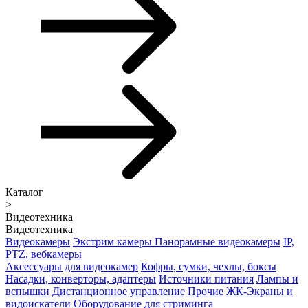
Каталог
>
Видеотехника
Видеотехника
Видеокамеры
Экстрим камеры
Панорамные видеокамеры
IP,
PTZ, вебкамеры
Аксессуары для видеокамер
Кофры, сумки, чехлы, боксы
Насадки, конверторы, адаптеры
Источники питания
Лампы и
вспышки
Дистанционное управление
Прочие
ЖК-Экраны и
видоискатели
Оборудование для стриминга