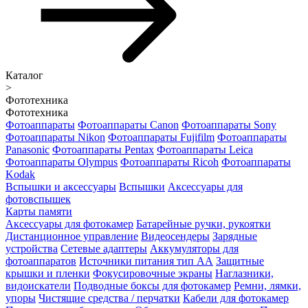
Каталог
>
Фототехника
Фототехника
Фотоаппараты
Фотоаппараты Canon
Фотоаппараты Sony
Фотоаппараты Nikon
Фотоаппараты Fujifilm
Фотоаппараты
Panasonic
Фотоаппараты Pentax
Фотоаппараты Leica
Фотоаппараты Olympus
Фотоаппараты Ricoh
Фотоаппараты
Kodak
Вспышки и аксессуары
Вспышки
Аксессуары для
фотовспышек
Карты памяти
Аксессуары для фотокамер
Батарейные ручки, рукоятки
Дистанционное управление
Видеосендеры
Зарядные
устройства
Сетевые адаптеры
Аккумуляторы для
фотоаппаратов
Источники питания тип АА
Защитные
крышки и пленки
Фокусировочные экраны
Наглазники,
видоискатели
Подводные боксы для фотокамер
Ремни, лямки,
упоры
Чистящие средства / перчатки
Кабели для фотокамер