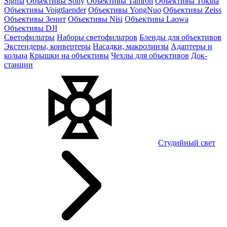
Sigma
Объективы Sony
Объективы Tamron
Объективы Tokina
Объективы Voigtlaender
Объективы YongNuo
Объективы Zeiss
Объективы Зенит
Объективы Nisi
Объективы Laowa
Объективы DJI
Светофильтры
Наборы светофильтров
Бленды для объективов
Экстендеры, конвертеры
Насадки, макролинзы
Адаптеры и
кольца
Крышки на объективы
Чехлы для объективов
Док-
станции
Студийный свет