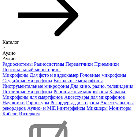
Каталог
>
Аудио
Аудио
Радиосистемы
Радиосистемы
Передатчики
Приемники
Персональный мониторинг
Микрофоны
Для фото и видеокамер
Головные микрофоны
Студийные микрофоны
Вокальные микрофоны
Инструментальные микрофоны
Для кино, радио, телевидения
Петличные микрофоны
Репортажные микрофоны
Караоке
Микрофоны для смартфонов
Аксессуары для микрофонов
Наушники
Гарнитуры
Рекордеры, диктофоны
Аксессуары для
рекордеров
Аудио- и MIDI-интерфейсы
Микшеры
Мониторы
Кабели
Интерком