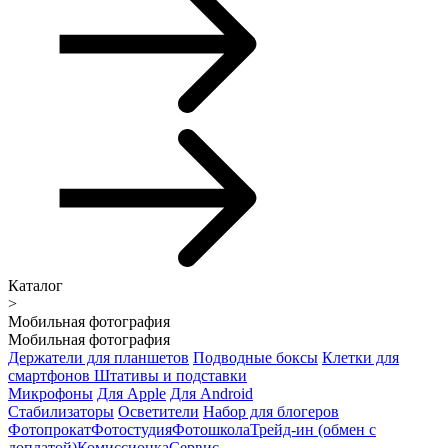
Каталог
>
Мобильная фотография
Мобильная фотография
Держатели для планшетов
Подводные боксы
Клетки для
смартфонов
Штативы и подставки
Микрофоны
Для Apple
Для Android
Стабилизаторы
Осветители
Набор для блогеров
Фотопрокат
Фотостудия
Фотошкола
Трейд-ин (обмен с
доплатой)
Комиссионка
Сервис