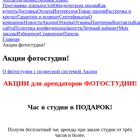
Программа лояльности
Юридическим лицам
Как
купить
Доставка
Оплата
Интересное
Товар лицом
Рассрочка и
кредит
Гарантии и возврат
Сертификаты
О
компании
Новости
Акции
Обзоры
Отзывы
Партнеры
Контакты
Ка
сайта
Политика конфиденциальности
Личный кабинет
Мои
заказы
Избранное
Сравнение
Пароль
Главная
Акции фотостудии!
Акции фотостудии!
О фотостудии
с подвесной системой
Акции
АКЦИИ для арендаторов ФОТОСТУДИИ!
Час в студии в ПОДАРОК!
Получи бесплатный час аренды при заказе студии от трёх
часов и более.