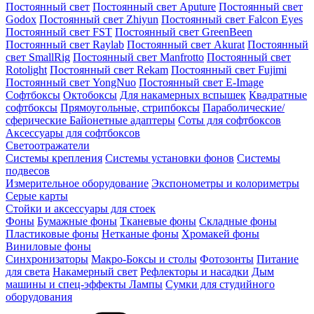
Постоянный свет
Постоянный свет Aputure
Постоянный свет
Godox
Постоянный свет Zhiyun
Постоянный свет Falcon Eyes
Постоянный свет FST
Постоянный свет GreenBeen
Постоянный свет Raylab
Постоянный свет Akurat
Постоянный
свет SmallRig
Постоянный свет Manfrotto
Постоянный свет
Rotolight
Постоянный свет Rekam
Постоянный свет Fujimi
Постоянный свет YongNuo
Постоянный свет E-Image
Софтбоксы
Октобоксы
Для накамерных вспышек
Квадратные
софтбоксы
Прямоугольные, стрипбоксы
Параболические/
сферические
Байонетныe адаптеры
Соты для софтбоксов
Аксессуары для софтбоксов
Светоотражатели
Системы крепления
Системы установки фонов
Системы
подвесов
Измерительное оборудование
Экспонометры и колориметры
Серые карты
Стойки и аксессуары для стоек
Фоны
Бумажные фоны
Тканевые фоны
Складные фоны
Пластиковые фоны
Нетканые фоны
Хромакей фоны
Виниловые фоны
Синхронизаторы
Макро-Боксы и столы
Фотозонты
Питание
для света
Накамерный свет
Рефлекторы и насадки
Дым
машины и спец-эффекты
Лампы
Сумки для студийного
оборудования