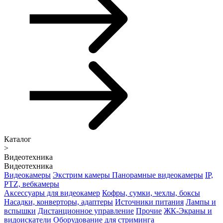
Каталог
>
Видеотехника
Видеотехника
Видеокамеры
Экстрим камеры
Панорамные видеокамеры
IP,
PTZ, вебкамеры
Аксессуары для видеокамер
Кофры, сумки, чехлы, боксы
Насадки, конверторы, адаптеры
Источники питания
Лампы и
вспышки
Дистанционное управление
Прочие
ЖК-Экраны и
видоискатели
Оборудование для стриминга