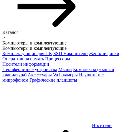
Каталог
>
Компьютеры и комплектующие
Компьютеры и комплектующие
Комплектующие для ПК
SSD Накопители
Жесткие диски
Оперативная память
Процессоры
Носители информации
Периферийные устройства
Мыши
Комплекты (мышь и
клавиатура)
Аксессуары
Web камеры
Наушники с
микрофоном
Графические планшеты
Носители