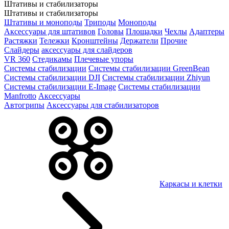
Штативы и стабилизаторы
Штативы и стабилизаторы
Штативы и моноподы
Триподы
Моноподы
Аксессуары для штативов
Головы
Площадки
Чехлы
Адаптеры
Растяжки
Тележки
Кронштейны
Держатели
Прочие
Слайдеры
аксессуары для слайдеров
VR 360
Стедикамы
Плечевые упоры
Системы стабилизации
Системы стабилизации GreenBean
Системы стабилизации DJI
Системы стабилизации Zhiyun
Системы стабилизации E-Image
Системы стабилизации
Manfrotto
Аксессуары
Автогрипы
Аксессуары для стабилизаторов
Каркасы и клетки