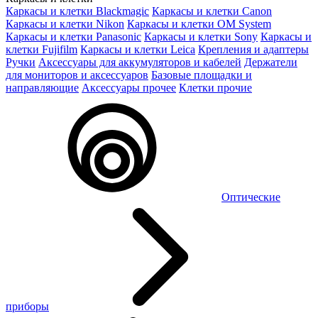
Каркасы и клетки Blackmagic
Каркасы и клетки Canon
Каркасы и клетки Nikon
Каркасы и клетки OM System
Каркасы и клетки Panasonic
Каркасы и клетки Sony
Каркасы и
клетки Fujifilm
Каркасы и клетки Leica
Крепления и адаптеры
Ручки
Аксессуары для аккумуляторов и кабелей
Держатели
для мониторов и аксессуаров
Базовые площадки и
направляющие
Аксессуары прочее
Клетки прочие
Оптические
приборы