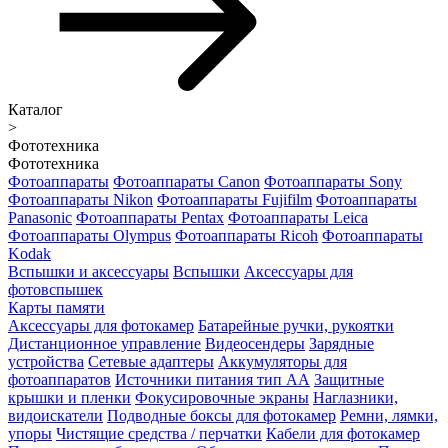
Каталог
>
Фототехника
Фототехника
Фотоаппараты
Фотоаппараты Canon
Фотоаппараты Sony
Фотоаппараты Nikon
Фотоаппараты Fujifilm
Фотоаппараты
Panasonic
Фотоаппараты Pentax
Фотоаппараты Leica
Фотоаппараты Olympus
Фотоаппараты Ricoh
Фотоаппараты
Kodak
Вспышки и аксессуары
Вспышки
Аксессуары для
фотовспышек
Карты памяти
Аксессуары для фотокамер
Батарейные ручки, рукоятки
Дистанционное управление
Видеосендеры
Зарядные
устройства
Сетевые адаптеры
Аккумуляторы для
фотоаппаратов
Источники питания тип АА
Защитные
крышки и пленки
Фокусировочные экраны
Наглазники,
видоискатели
Подводные боксы для фотокамер
Ремни, лямки,
упоры
Чистящие средства / перчатки
Кабели для фотокамер