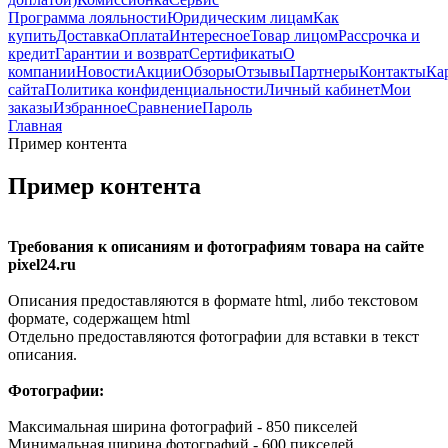
Программа лояльности
Юридическим лицам
Как
купить
Доставка
Оплата
Интересное
Товар лицом
Рассрочка и
кредит
Гарантии и возврат
Сертификаты
О
компании
Новости
Акции
Обзоры
Отзывы
Партнеры
Контакты
Ка
сайта
Политика конфиденциальности
Личный кабинет
Мои
заказы
Избранное
Сравнение
Пароль
Главная
Пример контента
Пример контента
Требования к описаниям и фотографиям товара на сайте
pixel24.ru
Описания предоставляются в формате html, либо текстовом
формате, содержащем html
Отдельно предоставляются фотографии для вставки в текст
описания.
Фотографии:
Максимальная ширина фотографий - 850 пикселей
Минимальная ширина фотографий - 600 пикселей