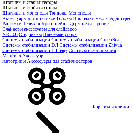
Штативы и стабилизаторы
Штативы и стабилизаторы
Штативы и моноподы
Триподы
Моноподы
Аксессуары для штативов
Головы
Площадки
Чехлы
Адаптеры
Растяжки
Тележки
Кронштейны
Держатели
Прочие
Слайдеры
аксессуары для слайдеров
VR 360
Стедикамы
Плечевые упоры
Системы стабилизации
Системы стабилизации GreenBean
Системы стабилизации DJI
Системы стабилизации Zhiyun
Системы стабилизации E-Image
Системы стабилизации
Manfrotto
Аксессуары
Автогрипы
Аксессуары для стабилизаторов
Каркасы и клетки