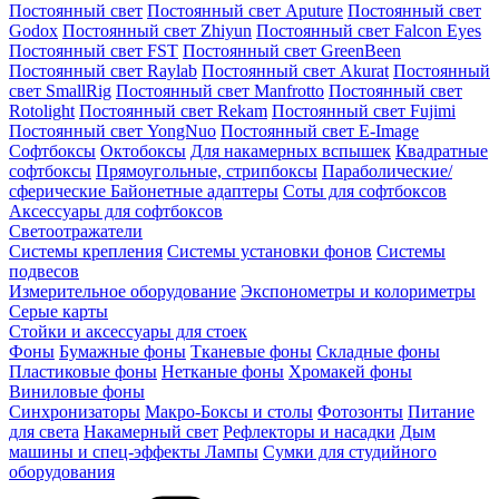
Постоянный свет
Постоянный свет Aputure
Постоянный свет
Godox
Постоянный свет Zhiyun
Постоянный свет Falcon Eyes
Постоянный свет FST
Постоянный свет GreenBeen
Постоянный свет Raylab
Постоянный свет Akurat
Постоянный
свет SmallRig
Постоянный свет Manfrotto
Постоянный свет
Rotolight
Постоянный свет Rekam
Постоянный свет Fujimi
Постоянный свет YongNuo
Постоянный свет E-Image
Софтбоксы
Октобоксы
Для накамерных вспышек
Квадратные
софтбоксы
Прямоугольные, стрипбоксы
Параболические/
сферические
Байонетныe адаптеры
Соты для софтбоксов
Аксессуары для софтбоксов
Светоотражатели
Системы крепления
Системы установки фонов
Системы
подвесов
Измерительное оборудование
Экспонометры и колориметры
Серые карты
Стойки и аксессуары для стоек
Фоны
Бумажные фоны
Тканевые фоны
Складные фоны
Пластиковые фоны
Нетканые фоны
Хромакей фоны
Виниловые фоны
Синхронизаторы
Макро-Боксы и столы
Фотозонты
Питание
для света
Накамерный свет
Рефлекторы и насадки
Дым
машины и спец-эффекты
Лампы
Сумки для студийного
оборудования