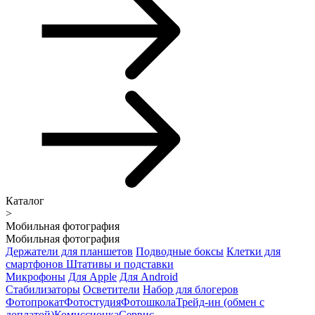
Каталог
>
Мобильная фотография
Мобильная фотография
Держатели для планшетов
Подводные боксы
Клетки для
смартфонов
Штативы и подставки
Микрофоны
Для Apple
Для Android
Стабилизаторы
Осветители
Набор для блогеров
Фотопрокат
Фотостудия
Фотошкола
Трейд-ин (обмен с
доплатой)
Комиссионка
Сервис