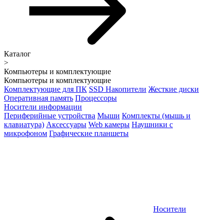
Каталог
>
Компьютеры и комплектующие
Компьютеры и комплектующие
Комплектующие для ПК
SSD Накопители
Жесткие диски
Оперативная память
Процессоры
Носители информации
Периферийные устройства
Мыши
Комплекты (мышь и
клавиатура)
Аксессуары
Web камеры
Наушники с
микрофоном
Графические планшеты
Носители