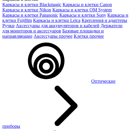
Каркасы и клетки Blackmagic
Каркасы и клетки Canon
Каркасы и клетки Nikon
Каркасы и клетки OM System
Каркасы и клетки Panasonic
Каркасы и клетки Sony
Каркасы и
клетки Fujifilm
Каркасы и клетки Leica
Крепления и адаптеры
Ручки
Аксессуары для аккумуляторов и кабелей
Держатели
для мониторов и аксессуаров
Базовые площадки и
направляющие
Аксессуары прочее
Клетки прочие
Оптические
приборы