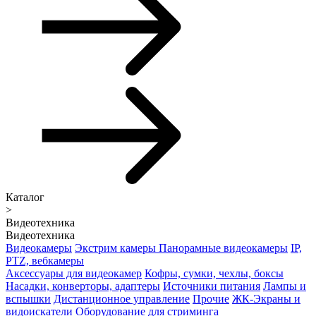
Каталог
>
Видеотехника
Видеотехника
Видеокамеры
Экстрим камеры
Панорамные видеокамеры
IP,
PTZ, вебкамеры
Аксессуары для видеокамер
Кофры, сумки, чехлы, боксы
Насадки, конверторы, адаптеры
Источники питания
Лампы и
вспышки
Дистанционное управление
Прочие
ЖК-Экраны и
видоискатели
Оборудование для стриминга