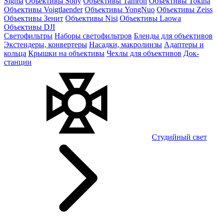
Sigma
Объективы Sony
Объективы Tamron
Объективы Tokina
Объективы Voigtlaender
Объективы YongNuo
Объективы Zeiss
Объективы Зенит
Объективы Nisi
Объективы Laowa
Объективы DJI
Светофильтры
Наборы светофильтров
Бленды для объективов
Экстендеры, конвертеры
Насадки, макролинзы
Адаптеры и
кольца
Крышки на объективы
Чехлы для объективов
Док-
станции
Студийный свет