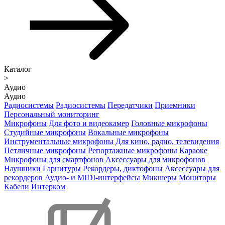
Каталог
>
Аудио
Аудио
Радиосистемы
Радиосистемы
Передатчики
Приемники
Персональный мониторинг
Микрофоны
Для фото и видеокамер
Головные микрофоны
Студийные микрофоны
Вокальные микрофоны
Инструментальные микрофоны
Для кино, радио, телевидения
Петличные микрофоны
Репортажные микрофоны
Караоке
Микрофоны для смартфонов
Аксессуары для микрофонов
Наушники
Гарнитуры
Рекордеры, диктофоны
Аксессуары для
рекордеров
Аудио- и MIDI-интерфейсы
Микшеры
Мониторы
Кабели
Интерком