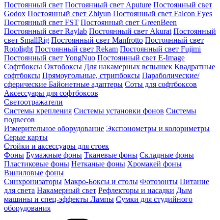
Постоянный свет
Постоянный свет Aputure
Постоянный свет
Godox
Постоянный свет Zhiyun
Постоянный свет Falcon Eyes
Постоянный свет FST
Постоянный свет GreenBeen
Постоянный свет Raylab
Постоянный свет Akurat
Постоянный
свет SmallRig
Постоянный свет Manfrotto
Постоянный свет
Rotolight
Постоянный свет Rekam
Постоянный свет Fujimi
Постоянный свет YongNuo
Постоянный свет E-Image
Софтбоксы
Октобоксы
Для накамерных вспышек
Квадратные
софтбоксы
Прямоугольные, стрипбоксы
Параболические/
сферические
Байонетныe адаптеры
Соты для софтбоксов
Аксессуары для софтбоксов
Светоотражатели
Системы крепления
Системы установки фонов
Системы
подвесов
Измерительное оборудование
Экспонометры и колориметры
Серые карты
Стойки и аксессуары для стоек
Фоны
Бумажные фоны
Тканевые фоны
Складные фоны
Пластиковые фоны
Нетканые фоны
Хромакей фоны
Виниловые фоны
Синхронизаторы
Макро-Боксы и столы
Фотозонты
Питание
для света
Накамерный свет
Рефлекторы и насадки
Дым
машины и спец-эффекты
Лампы
Сумки для студийного
оборудования