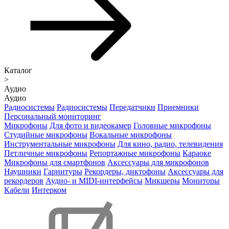
Каталог
>
Аудио
Аудио
Радиосистемы
Радиосистемы
Передатчики
Приемники
Персональный мониторинг
Микрофоны
Для фото и видеокамер
Головные микрофоны
Студийные микрофоны
Вокальные микрофоны
Инструментальные микрофоны
Для кино, радио, телевидения
Петличные микрофоны
Репортажные микрофоны
Караоке
Микрофоны для смартфонов
Аксессуары для микрофонов
Наушники
Гарнитуры
Рекордеры, диктофоны
Аксессуары для
рекордеров
Аудио- и MIDI-интерфейсы
Микшеры
Мониторы
Кабели
Интерком