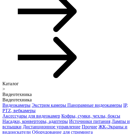
Каталог
>
Видеотехника
Видеотехника
Видеокамеры
Экстрим камеры
Панорамные видеокамеры
IP,
PTZ, вебкамеры
Аксессуары для видеокамер
Кофры, сумки, чехлы, боксы
Насадки, конверторы, адаптеры
Источники питания
Лампы и
вспышки
Дистанционное управление
Прочие
ЖК-Экраны и
видоискатели
Оборудование для стриминга