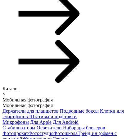
Каталог
>
Мобильная фотография
Мобильная фотография
Держатели для планшетов
Подводные боксы
Клетки для
смартфонов
Штативы и подставки
Микрофоны
Для Apple
Для Android
Стабилизаторы
Осветители
Набор для блогеров
Фотопрокат
Фотостудия
Фотошкола
Трейд-ин (обмен с
доплатой)
Комиссионка
Сервис