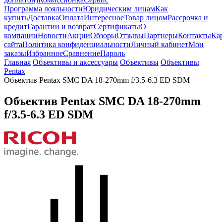
Программа лояльности
Юридическим лицам
Как
купить
Доставка
Оплата
Интересное
Товар лицом
Рассрочка и
кредит
Гарантии и возврат
Сертификаты
О
компании
Новости
Акции
Обзоры
Отзывы
Партнеры
Контакты
Ка
сайта
Политика конфиденциальности
Личный кабинет
Мои
заказы
Избранное
Сравнение
Пароль
Главная
Объективы и аксессуары
Объективы
Объективы
Pentax
Объектив Pentax SMC DA 18-270mm f/3.5-6.3 ED SDM
Объектив Pentax SMC DA 18-270mm
f/3.5-6.3 ED SDM