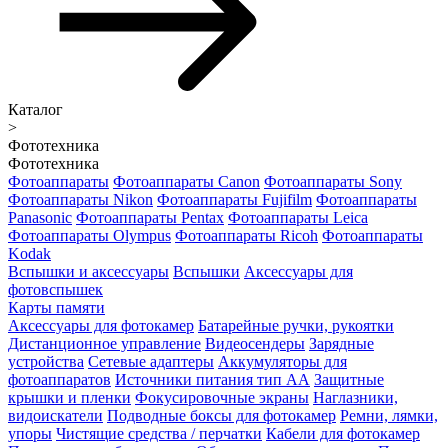
Каталог
>
Фототехника
Фототехника
Фотоаппараты
Фотоаппараты Canon
Фотоаппараты Sony
Фотоаппараты Nikon
Фотоаппараты Fujifilm
Фотоаппараты
Panasonic
Фотоаппараты Pentax
Фотоаппараты Leica
Фотоаппараты Olympus
Фотоаппараты Ricoh
Фотоаппараты
Kodak
Вспышки и аксессуары
Вспышки
Аксессуары для
фотовспышек
Карты памяти
Аксессуары для фотокамер
Батарейные ручки, рукоятки
Дистанционное управление
Видеосендеры
Зарядные
устройства
Сетевые адаптеры
Аккумуляторы для
фотоаппаратов
Источники питания тип АА
Защитные
крышки и пленки
Фокусировочные экраны
Наглазники,
видоискатели
Подводные боксы для фотокамер
Ремни, лямки,
упоры
Чистящие средства / перчатки
Кабели для фотокамер