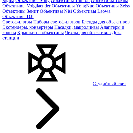
Sigma
Объективы Sony
Объективы Tamron
Объективы Tokina
Объективы Voigtlaender
Объективы YongNuo
Объективы Zeiss
Объективы Зенит
Объективы Nisi
Объективы Laowa
Объективы DJI
Светофильтры
Наборы светофильтров
Бленды для объективов
Экстендеры, конвертеры
Насадки, макролинзы
Адаптеры и
кольца
Крышки на объективы
Чехлы для объективов
Док-
станции
Студийный свет