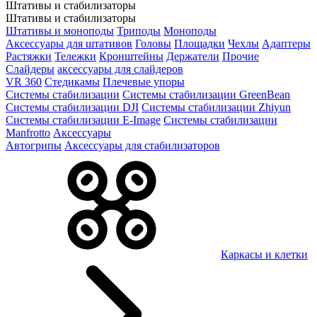
Штативы и стабилизаторы
Штативы и стабилизаторы
Штативы и моноподы
Триподы
Моноподы
Аксессуары для штативов
Головы
Площадки
Чехлы
Адаптеры
Растяжки
Тележки
Кронштейны
Держатели
Прочие
Слайдеры
аксессуары для слайдеров
VR 360
Стедикамы
Плечевые упоры
Системы стабилизации
Системы стабилизации GreenBean
Системы стабилизации DJI
Системы стабилизации Zhiyun
Системы стабилизации E-Image
Системы стабилизации
Manfrotto
Аксессуары
Автогрипы
Аксессуары для стабилизаторов
Каркасы и клетки