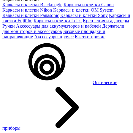
Каркасы и клетки Blackmagic
Каркасы и клетки Canon
Каркасы и клетки Nikon
Каркасы и клетки OM System
Каркасы и клетки Panasonic
Каркасы и клетки Sony
Каркасы и
клетки Fujifilm
Каркасы и клетки Leica
Крепления и адаптеры
Ручки
Аксессуары для аккумуляторов и кабелей
Держатели
для мониторов и аксессуаров
Базовые площадки и
направляющие
Аксессуары прочее
Клетки прочие
Оптические
приборы