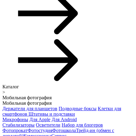
Каталог
>
Мобильная фотография
Мобильная фотография
Держатели для планшетов
Подводные боксы
Клетки для
смартфонов
Штативы и подставки
Микрофоны
Для Apple
Для Android
Стабилизаторы
Осветители
Набор для блогеров
Фотопрокат
Фотостудия
Фотошкола
Трейд-ин (обмен с
доплатой)
Комиссионка
Сервис