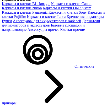
Каркасы и клетки Blackmagic
Каркасы и клетки Canon
Каркасы и клетки Nikon
Каркасы и клетки OM System
Каркасы и клетки Panasonic
Каркасы и клетки Sony
Каркасы и
клетки Fujifilm
Каркасы и клетки Leica
Крепления и адаптеры
Ручки
Аксессуары для аккумуляторов и кабелей
Держатели
для мониторов и аксессуаров
Базовые площадки и
направляющие
Аксессуары прочее
Клетки прочие
Оптические
приборы