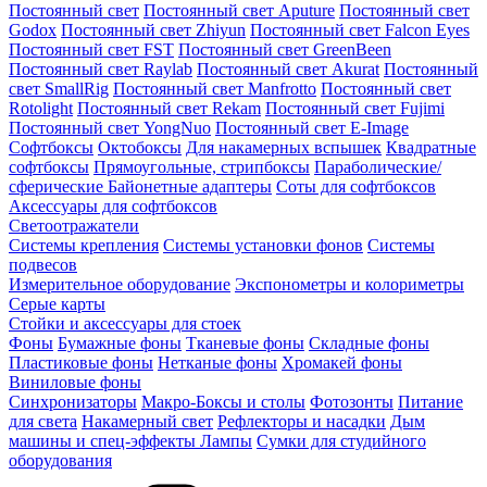
Постоянный свет
Постоянный свет Aputure
Постоянный свет
Godox
Постоянный свет Zhiyun
Постоянный свет Falcon Eyes
Постоянный свет FST
Постоянный свет GreenBeen
Постоянный свет Raylab
Постоянный свет Akurat
Постоянный
свет SmallRig
Постоянный свет Manfrotto
Постоянный свет
Rotolight
Постоянный свет Rekam
Постоянный свет Fujimi
Постоянный свет YongNuo
Постоянный свет E-Image
Софтбоксы
Октобоксы
Для накамерных вспышек
Квадратные
софтбоксы
Прямоугольные, стрипбоксы
Параболические/
сферические
Байонетныe адаптеры
Соты для софтбоксов
Аксессуары для софтбоксов
Светоотражатели
Системы крепления
Системы установки фонов
Системы
подвесов
Измерительное оборудование
Экспонометры и колориметры
Серые карты
Стойки и аксессуары для стоек
Фоны
Бумажные фоны
Тканевые фоны
Складные фоны
Пластиковые фоны
Нетканые фоны
Хромакей фоны
Виниловые фоны
Синхронизаторы
Макро-Боксы и столы
Фотозонты
Питание
для света
Накамерный свет
Рефлекторы и насадки
Дым
машины и спец-эффекты
Лампы
Сумки для студийного
оборудования