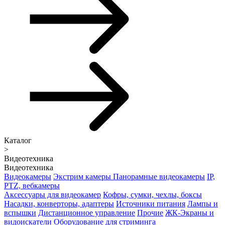
Каталог
>
Видеотехника
Видеотехника
Видеокамеры
Экстрим камеры
Панорамные видеокамеры
IP,
PTZ, вебкамеры
Аксессуары для видеокамер
Кофры, сумки, чехлы, боксы
Насадки, конверторы, адаптеры
Источники питания
Лампы и
вспышки
Дистанционное управление
Прочие
ЖК-Экраны и
видоискатели
Оборудование для стриминга