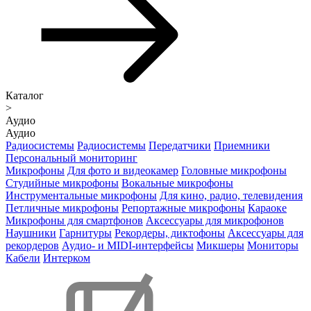
Каталог
>
Аудио
Аудио
Радиосистемы
Радиосистемы
Передатчики
Приемники
Персональный мониторинг
Микрофоны
Для фото и видеокамер
Головные микрофоны
Студийные микрофоны
Вокальные микрофоны
Инструментальные микрофоны
Для кино, радио, телевидения
Петличные микрофоны
Репортажные микрофоны
Караоке
Микрофоны для смартфонов
Аксессуары для микрофонов
Наушники
Гарнитуры
Рекордеры, диктофоны
Аксессуары для
рекордеров
Аудио- и MIDI-интерфейсы
Микшеры
Мониторы
Кабели
Интерком