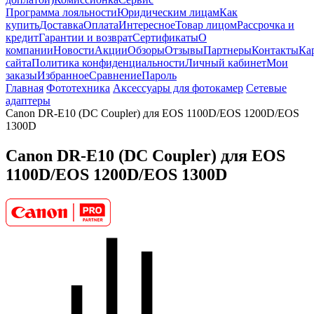
Программа лояльности
Юридическим лицам
Как
купить
Доставка
Оплата
Интересное
Товар лицом
Рассрочка и
кредит
Гарантии и возврат
Сертификаты
О
компании
Новости
Акции
Обзоры
Отзывы
Партнеры
Контакты
Ка
сайта
Политика конфиденциальности
Личный кабинет
Мои
заказы
Избранное
Сравнение
Пароль
Главная
Фототехника
Аксессуары для фотокамер
Сетевые
адаптеры
Canon DR-E10 (DC Coupler) для EOS 1100D/EOS 1200D/EOS
1300D
Canon DR-E10 (DC Coupler) для EOS
1100D/EOS 1200D/EOS 1300D