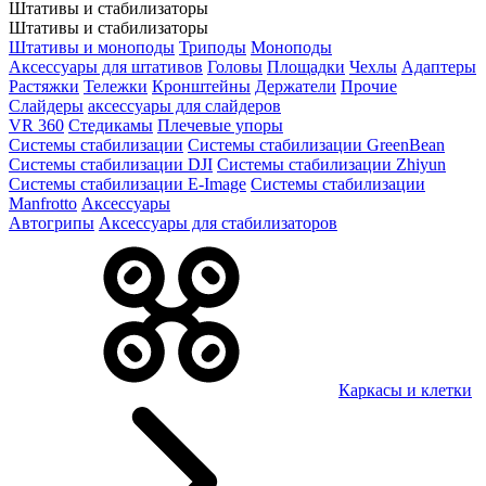
Штативы и стабилизаторы
Штативы и стабилизаторы
Штативы и моноподы
Триподы
Моноподы
Аксессуары для штативов
Головы
Площадки
Чехлы
Адаптеры
Растяжки
Тележки
Кронштейны
Держатели
Прочие
Слайдеры
аксессуары для слайдеров
VR 360
Стедикамы
Плечевые упоры
Системы стабилизации
Системы стабилизации GreenBean
Системы стабилизации DJI
Системы стабилизации Zhiyun
Системы стабилизации E-Image
Системы стабилизации
Manfrotto
Аксессуары
Автогрипы
Аксессуары для стабилизаторов
Каркасы и клетки