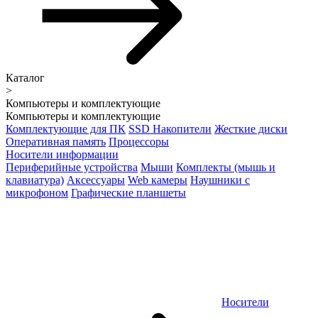
Каталог
>
Компьютеры и комплектующие
Компьютеры и комплектующие
Комплектующие для ПК
SSD Накопители
Жесткие диски
Оперативная память
Процессоры
Носители информации
Периферийные устройства
Мыши
Комплекты (мышь и
клавиатура)
Аксессуары
Web камеры
Наушники с
микрофоном
Графические планшеты
Носители