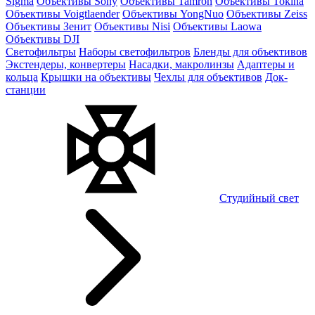
Sigma
Объективы Sony
Объективы Tamron
Объективы Tokina
Объективы Voigtlaender
Объективы YongNuo
Объективы Zeiss
Объективы Зенит
Объективы Nisi
Объективы Laowa
Объективы DJI
Светофильтры
Наборы светофильтров
Бленды для объективов
Экстендеры, конвертеры
Насадки, макролинзы
Адаптеры и
кольца
Крышки на объективы
Чехлы для объективов
Док-
станции
Студийный свет