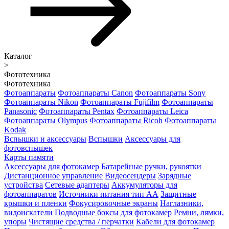
Каталог
>
Фототехника
Фототехника
Фотоаппараты
Фотоаппараты Canon
Фотоаппараты Sony
Фотоаппараты Nikon
Фотоаппараты Fujifilm
Фотоаппараты
Panasonic
Фотоаппараты Pentax
Фотоаппараты Leica
Фотоаппараты Olympus
Фотоаппараты Ricoh
Фотоаппараты
Kodak
Вспышки и аксессуары
Вспышки
Аксессуары для
фотовспышек
Карты памяти
Аксессуары для фотокамер
Батарейные ручки, рукоятки
Дистанционное управление
Видеосендеры
Зарядные
устройства
Сетевые адаптеры
Аккумуляторы для
фотоаппаратов
Источники питания тип АА
Защитные
крышки и пленки
Фокусировочные экраны
Наглазники,
видоискатели
Подводные боксы для фотокамер
Ремни, лямки,
упоры
Чистящие средства / перчатки
Кабели для фотокамер