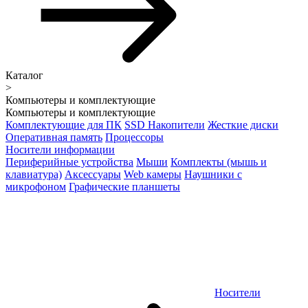
Каталог
>
Компьютеры и комплектующие
Компьютеры и комплектующие
Комплектующие для ПК
SSD Накопители
Жесткие диски
Оперативная память
Процессоры
Носители информации
Периферийные устройства
Мыши
Комплекты (мышь и
клавиатура)
Аксессуары
Web камеры
Наушники с
микрофоном
Графические планшеты
Носители