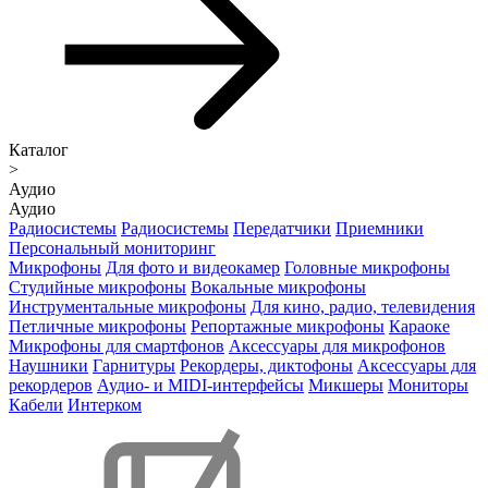
Каталог
>
Аудио
Аудио
Радиосистемы
Радиосистемы
Передатчики
Приемники
Персональный мониторинг
Микрофоны
Для фото и видеокамер
Головные микрофоны
Студийные микрофоны
Вокальные микрофоны
Инструментальные микрофоны
Для кино, радио, телевидения
Петличные микрофоны
Репортажные микрофоны
Караоке
Микрофоны для смартфонов
Аксессуары для микрофонов
Наушники
Гарнитуры
Рекордеры, диктофоны
Аксессуары для
рекордеров
Аудио- и MIDI-интерфейсы
Микшеры
Мониторы
Кабели
Интерком