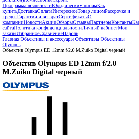
Программа лояльности
Юридическим лицам
Как
купить
Доставка
Оплата
Интересное
Товар лицом
Рассрочка и
кредит
Гарантии и возврат
Сертификаты
О
компании
Новости
Акции
Обзоры
Отзывы
Партнеры
Контакты
Ка
сайта
Политика конфиденциальности
Личный кабинет
Мои
заказы
Избранное
Сравнение
Пароль
Главная
Объективы и аксессуары
Объективы
Объективы
Olympus
Объектив Olympus ED 12mm f/2.0 M.Zuiko Digital черный
Объектив Olympus ED 12mm f/2.0
M.Zuiko Digital черный