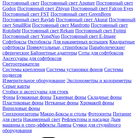
Постоянный свет
Постоянный свет Aputure
Постоянный свет
Godox
Постоянный свет Zhiyun
Постоянный свет Falcon Eyes
Постоянный свет FST
Постоянный свет GreenBeen
Постоянный свет Raylab
Постоянный свет Akurat
Постоянный
свет SmallRig
Постоянный свет Manfrotto
Постоянный свет
Rotolight
Постоянный свет Rekam
Постоянный свет Fujimi
Постоянный свет YongNuo
Постоянный свет E-Image
Софтбоксы
Октобоксы
Для накамерных вспышек
Квадратные
софтбоксы
Прямоугольные, стрипбоксы
Параболические/
сферические
Байонетныe адаптеры
Соты для софтбоксов
Аксессуары для софтбоксов
Светоотражатели
Системы крепления
Системы установки фонов
Системы
подвесов
Измерительное оборудование
Экспонометры и колориметры
Серые карты
Стойки и аксессуары для стоек
Фоны
Бумажные фоны
Тканевые фоны
Складные фоны
Пластиковые фоны
Нетканые фоны
Хромакей фоны
Виниловые фоны
Синхронизаторы
Макро-Боксы и столы
Фотозонты
Питание
для света
Накамерный свет
Рефлекторы и насадки
Дым
машины и спец-эффекты
Лампы
Сумки для студийного
оборудования