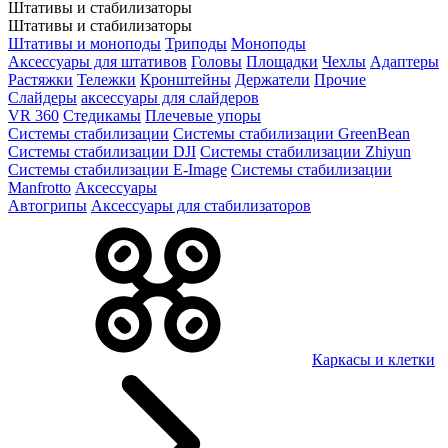
Штативы и стабилизаторы
Штативы и стабилизаторы
Штативы и моноподы
Триподы
Моноподы
Аксессуары для штативов
Головы
Площадки
Чехлы
Адаптеры
Растяжки
Тележки
Кронштейны
Держатели
Прочие
Слайдеры
аксессуары для слайдеров
VR 360
Стедикамы
Плечевые упоры
Системы стабилизации
Системы стабилизации GreenBean
Системы стабилизации DJI
Системы стабилизации Zhiyun
Системы стабилизации E-Image
Системы стабилизации
Manfrotto
Аксессуары
Автогрипы
Аксессуары для стабилизаторов
Каркасы и клетки