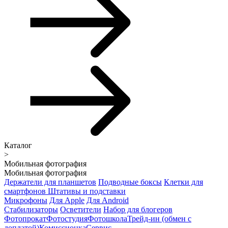
Каталог
>
Мобильная фотография
Мобильная фотография
Держатели для планшетов
Подводные боксы
Клетки для
смартфонов
Штативы и подставки
Микрофоны
Для Apple
Для Android
Стабилизаторы
Осветители
Набор для блогеров
Фотопрокат
Фотостудия
Фотошкола
Трейд-ин (обмен с
доплатой)
Комиссионка
Сервис