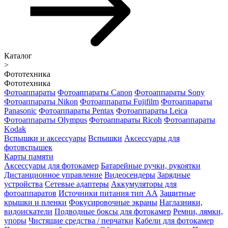
Каталог
>
Фототехника
Фототехника
Фотоаппараты
Фотоаппараты Canon
Фотоаппараты Sony
Фотоаппараты Nikon
Фотоаппараты Fujifilm
Фотоаппараты
Panasonic
Фотоаппараты Pentax
Фотоаппараты Leica
Фотоаппараты Olympus
Фотоаппараты Ricoh
Фотоаппараты
Kodak
Вспышки и аксессуары
Вспышки
Аксессуары для
фотовспышек
Карты памяти
Аксессуары для фотокамер
Батарейные ручки, рукоятки
Дистанционное управление
Видеосендеры
Зарядные
устройства
Сетевые адаптеры
Аккумуляторы для
фотоаппаратов
Источники питания тип АА
Защитные
крышки и пленки
Фокусировочные экраны
Наглазники,
видоискатели
Подводные боксы для фотокамер
Ремни, лямки,
упоры
Чистящие средства / перчатки
Кабели для фотокамер