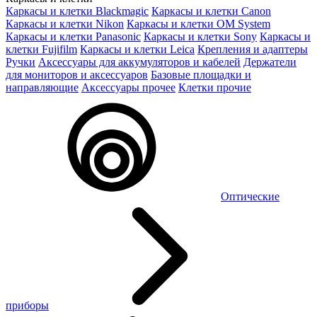
Каркасы и клетки Blackmagic
Каркасы и клетки Canon
Каркасы и клетки Nikon
Каркасы и клетки OM System
Каркасы и клетки Panasonic
Каркасы и клетки Sony
Каркасы и
клетки Fujifilm
Каркасы и клетки Leica
Крепления и адаптеры
Ручки
Аксессуары для аккумуляторов и кабелей
Держатели
для мониторов и аксессуаров
Базовые площадки и
направляющие
Аксессуары прочее
Клетки прочие
Оптические
приборы