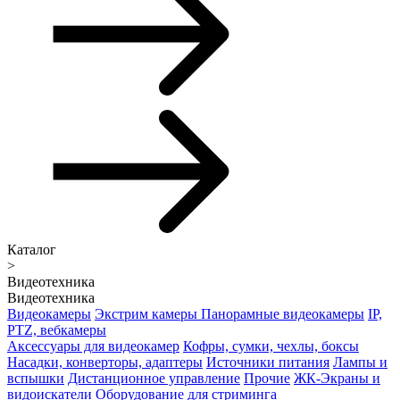
Каталог
>
Видеотехника
Видеотехника
Видеокамеры
Экстрим камеры
Панорамные видеокамеры
IP,
PTZ, вебкамеры
Аксессуары для видеокамер
Кофры, сумки, чехлы, боксы
Насадки, конверторы, адаптеры
Источники питания
Лампы и
вспышки
Дистанционное управление
Прочие
ЖК-Экраны и
видоискатели
Оборудование для стриминга