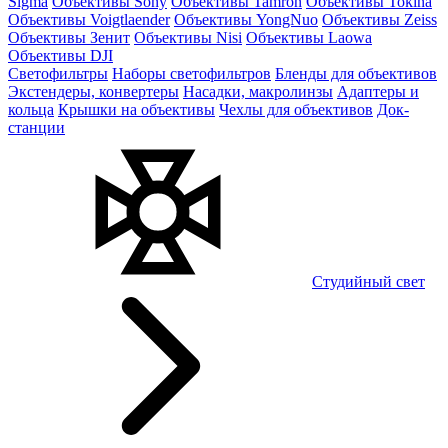
Sigma
Объективы Sony
Объективы Tamron
Объективы Tokina
Объективы Voigtlaender
Объективы YongNuo
Объективы Zeiss
Объективы Зенит
Объективы Nisi
Объективы Laowa
Объективы DJI
Светофильтры
Наборы светофильтров
Бленды для объективов
Экстендеры, конвертеры
Насадки, макролинзы
Адаптеры и
кольца
Крышки на объективы
Чехлы для объективов
Док-
станции
Студийный свет