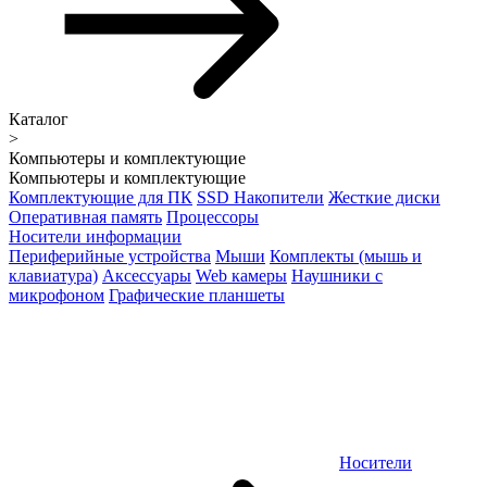
Каталог
>
Компьютеры и комплектующие
Компьютеры и комплектующие
Комплектующие для ПК
SSD Накопители
Жесткие диски
Оперативная память
Процессоры
Носители информации
Периферийные устройства
Мыши
Комплекты (мышь и
клавиатура)
Аксессуары
Web камеры
Наушники с
микрофоном
Графические планшеты
Носители