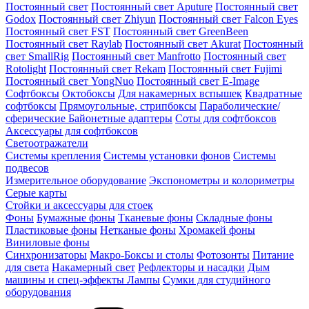
Постоянный свет
Постоянный свет Aputure
Постоянный свет
Godox
Постоянный свет Zhiyun
Постоянный свет Falcon Eyes
Постоянный свет FST
Постоянный свет GreenBeen
Постоянный свет Raylab
Постоянный свет Akurat
Постоянный
свет SmallRig
Постоянный свет Manfrotto
Постоянный свет
Rotolight
Постоянный свет Rekam
Постоянный свет Fujimi
Постоянный свет YongNuo
Постоянный свет E-Image
Софтбоксы
Октобоксы
Для накамерных вспышек
Квадратные
софтбоксы
Прямоугольные, стрипбоксы
Параболические/
сферические
Байонетныe адаптеры
Соты для софтбоксов
Аксессуары для софтбоксов
Светоотражатели
Системы крепления
Системы установки фонов
Системы
подвесов
Измерительное оборудование
Экспонометры и колориметры
Серые карты
Стойки и аксессуары для стоек
Фоны
Бумажные фоны
Тканевые фоны
Складные фоны
Пластиковые фоны
Нетканые фоны
Хромакей фоны
Виниловые фоны
Синхронизаторы
Макро-Боксы и столы
Фотозонты
Питание
для света
Накамерный свет
Рефлекторы и насадки
Дым
машины и спец-эффекты
Лампы
Сумки для студийного
оборудования