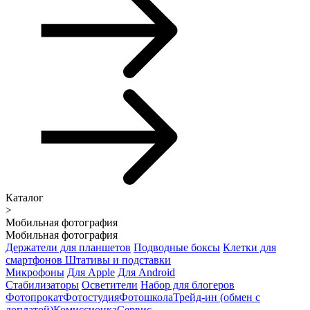
Каталог
>
Мобильная фотография
Мобильная фотография
Держатели для планшетов
Подводные боксы
Клетки для
смартфонов
Штативы и подставки
Микрофоны
Для Apple
Для Android
Стабилизаторы
Осветители
Набор для блогеров
Фотопрокат
Фотостудия
Фотошкола
Трейд-ин (обмен с
доплатой)
Комиссионка
Сервис