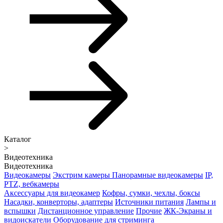
Каталог
>
Видеотехника
Видеотехника
Видеокамеры
Экстрим камеры
Панорамные видеокамеры
IP,
PTZ, вебкамеры
Аксессуары для видеокамер
Кофры, сумки, чехлы, боксы
Насадки, конверторы, адаптеры
Источники питания
Лампы и
вспышки
Дистанционное управление
Прочие
ЖК-Экраны и
видоискатели
Оборудование для стриминга