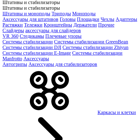
Штативы и стабилизаторы
Штативы и стабилизаторы
Штативы и моноподы
Триподы
Моноподы
Аксессуары для штативов
Головы
Площадки
Чехлы
Адаптеры
Растяжки
Тележки
Кронштейны
Держатели
Прочие
Слайдеры
аксессуары для слайдеров
VR 360
Стедикамы
Плечевые упоры
Системы стабилизации
Системы стабилизации GreenBean
Системы стабилизации DJI
Системы стабилизации Zhiyun
Системы стабилизации E-Image
Системы стабилизации
Manfrotto
Аксессуары
Автогрипы
Аксессуары для стабилизаторов
Каркасы и клетки