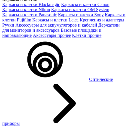
Каркасы и клетки Blackmagic
Каркасы и клетки Canon
Каркасы и клетки Nikon
Каркасы и клетки OM System
Каркасы и клетки Panasonic
Каркасы и клетки Sony
Каркасы и
клетки Fujifilm
Каркасы и клетки Leica
Крепления и адаптеры
Ручки
Аксессуары для аккумуляторов и кабелей
Держатели
для мониторов и аксессуаров
Базовые площадки и
направляющие
Аксессуары прочее
Клетки прочие
Оптические
приборы