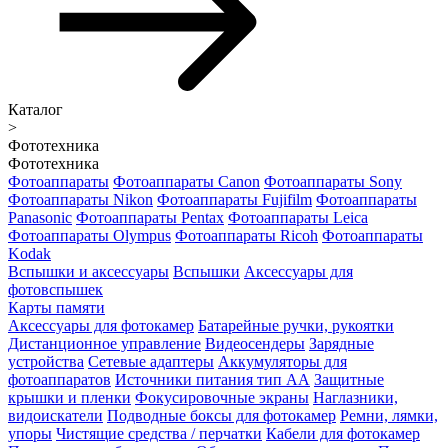
Каталог
>
Фототехника
Фототехника
Фотоаппараты
Фотоаппараты Canon
Фотоаппараты Sony
Фотоаппараты Nikon
Фотоаппараты Fujifilm
Фотоаппараты
Panasonic
Фотоаппараты Pentax
Фотоаппараты Leica
Фотоаппараты Olympus
Фотоаппараты Ricoh
Фотоаппараты
Kodak
Вспышки и аксессуары
Вспышки
Аксессуары для
фотовспышек
Карты памяти
Аксессуары для фотокамер
Батарейные ручки, рукоятки
Дистанционное управление
Видеосендеры
Зарядные
устройства
Сетевые адаптеры
Аккумуляторы для
фотоаппаратов
Источники питания тип АА
Защитные
крышки и пленки
Фокусировочные экраны
Наглазники,
видоискатели
Подводные боксы для фотокамер
Ремни, лямки,
упоры
Чистящие средства / перчатки
Кабели для фотокамер