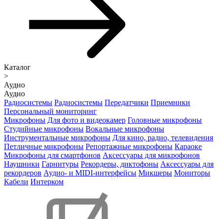
Каталог
>
Аудио
Аудио
Радиосистемы
Радиосистемы
Передатчики
Приемники
Персональный мониторинг
Микрофоны
Для фото и видеокамер
Головные микрофоны
Студийные микрофоны
Вокальные микрофоны
Инструментальные микрофоны
Для кино, радио, телевидения
Петличные микрофоны
Репортажные микрофоны
Караоке
Микрофоны для смартфонов
Аксессуары для микрофонов
Наушники
Гарнитуры
Рекордеры, диктофоны
Аксессуары для
рекордеров
Аудио- и MIDI-интерфейсы
Микшеры
Мониторы
Кабели
Интерком