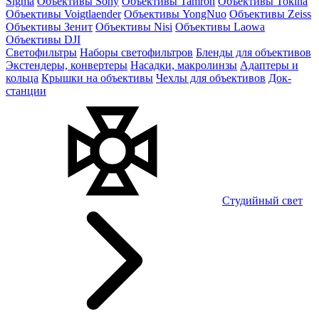
Sigma
Объективы Sony
Объективы Tamron
Объективы Tokina
Объективы Voigtlaender
Объективы YongNuo
Объективы Zeiss
Объективы Зенит
Объективы Nisi
Объективы Laowa
Объективы DJI
Светофильтры
Наборы светофильтров
Бленды для объективов
Экстендеры, конвертеры
Насадки, макролинзы
Адаптеры и
кольца
Крышки на объективы
Чехлы для объективов
Док-
станции
Студийный свет